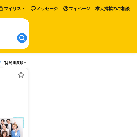
マイリスト
メッセージ
マイページ
求人掲載のご相談
存
関連度順