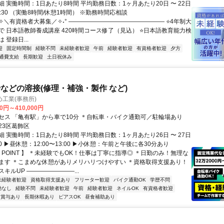
 実働時間：1日あたり8時間 平均勤務日数：1ヶ月あたり20日 〜 22日
17:30 （実働8時間/休憩1時間） ※勤務時間応相談
˖✧＼有資格者大募集／✧˖° ―――――――――――――――― ⭐4年制大
で 日本語教師養成講座 420時間コース修了（見込） ⭐日本語教育能力検
 登録日...
迎
固定時間制
経験不問
未経験者歓迎
午前
経験者歓迎
有資格者歓迎
夕方
通費支給
長期歓迎
土日祝休み
などの溶接(修理・補強・製作 など)
工業(事務所)
00円～410,000円
セス 「亀有駅」から車で10分 ＊自転車・バイク通勤可／駐輪場あり
23区葛飾区
 実働時間：1日あたり8時間 平均勤務日数：1ヶ月あたり26日 〜 27日
:00 ▶昼休憩：12:00〜13:00 ▶小休憩：午前と午後に各30分あり
 POINT 】 ＊未経験でもOK！仕事は丁寧に指導◎ ＊日勤のみ！無理な
ます ＊こまめな休憩がありメリハリつけやすい ＊資格取得支援あり！
キルUP ――――――――...
未経験者歓迎
資格取得支援あり
フリーター歓迎
バイク通勤OK
学歴不問
勤なし
経験不問
未経験者歓迎
午前
経験者歓迎
ネイルOK
有資格者歓迎
賞与あり
長期休暇あり
ピアスOK
昼食補助あり