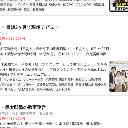
経験者歓迎
ネイルOK
有資格者歓迎
研修あり
在宅OK
ブランクOK
長期歓迎
自由
履歴書不要
髪型・髪色自由
ー 最短3ヶ月で現場デビュー
アクト
00円～520,000円
ト
 実働時間：1日あたり8時間 平均勤務日数：1ヶ月あたり18日 〜 21日
18:00（所定労働時間8時間、休憩60分） ②10:00～19:00（所定労働時間8
..
＼ 未経験でも「研修修了後はプログラマーとして現場デビュー」できる
1ヶ月～最長6ヶ月の研修制度） 「プログラミングって何から始めればい
T未経験でも本当にエンジニアに...
迎
ランチタイム
フリーター歓迎
学歴不問
固定時間制
転勤なし
経験不問
住宅手当あり
フルリモート
交通費全額支給
経験者歓迎
有資格者歓迎
研修あり
り
育休あり
駅近5分以内
長期休暇あり
土日祝休み
塾・個太郎塾の教室運営
神奈川にある個別指導塾「個太郎塾」
00円～435,000円
セス ★転勤なし 東京・千葉・神奈川にある個別指導塾「個太郎塾」