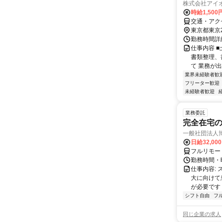
株式会社アイ
時給1,50
交通・アクセ
東京都東京
勤務時間詳細 
仕事内容 
書類整理、
て 業務が出
業界未経験者歓
フリーター歓迎
未経験者歓迎
業務委託
完全在宅
一般社団法人
日給32,00
フルリモー
勤務時間・曜
仕事内容:
大に向けて
が必要です！
シフト自由
フ
同じ企業の求人