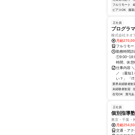
フルリモート
ピアスOK
服装
正社員
プログラマ
株式会社ネオ
月給270,0
フルリモー
勤務時間詳細
①9:00~
時間、休憩6.
仕事内容 
／ （最短
い？」 「I
業界未経験者歓
未経験者歓迎
在宅OK
賞与あ
正社員
個別指導
東京・千葉・
月給254,5
交通・アク