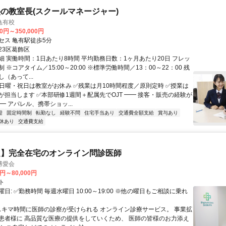
の教室長(スクールマネージャー)
亀有校
00円～350,000円
セス 亀有駅徒歩5分
23区葛飾区
細 実働時間：1日あたり8時間 平均勤務日数：1ヶ月あたり20日 フレッ
 ※コアタイム／15:00～20:00 ※標準労働時間／13：00～22：00 残
（あって...
✅日曜・祝日は教室がお休み ✅残業は月10時間程度／原則定時 ✅授業は
が担当します ✅本部研修1週間＋配属先でOJT ━━ 接客・販売の経験が
━ アパレル、携帯ショッ...
迎
固定時間制
転勤なし
経験不問
住宅手当あり
交通費全額支給
賞与あり
休あり
交通費支給
定】完全在宅のオンライン問診医師
博愛会
0円～80,000円
ト
日: ✅勤務時間 毎週水曜日 10:00～19:00 ※他の曜日もご相談に乗れ
 スキマ時間に医師の診察が受けられる オンライン診療サービス。 事業拡
患者様に 高品質な医療の提供をしていくため、 医師の皆様のお力添え