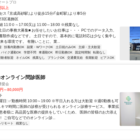
オートプロ
0円以上
ス ｢京成高砂駅｣より徒歩15分/｢金町駅｣より車5分
23区葛飾区
11:0０～17:00又は 11:00～18:00 ※残業なし
■土日の事務大募集■ お任せしたいお仕事は・・・ PCでのデータ入力、
書類作成などです。 土日ですので、基本的に電話対応は少なく集中し
来る環境です。 有難いことに、業...
迎
扶養内勤務OK
副業・WワークOK
土日祝のみOK
主婦・主夫歓迎
バイク通勤OK
学歴不問
車通勤OK
即日勤務OK
固定時間制
転勤なし
経験者歓迎
ネイルOK
残業なし
ブランクOK
交通費支給
長期歓迎
ピアスOK
のオンライン問診医師
博愛会
0円～80,000円
ト
日: ✅勤務時間 10:00～19:00 ※平日入れる方は大歓迎 ※週0勤務も可
 スキマ時間に医師の診察が受けられる オンライン診療サービス。 事業拡
患者様に 高品質な医療の提供をしていくため、 医師の皆様のお力添え
 ご自宅などでのオンライン診...
ルリモート
残業なし