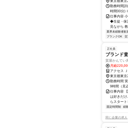
東京都東京
勤務時間詳細
時間00分
仕事内容 
◆生徒・保
見ながら 
業界未経験者歓
ブランクOK
交
正社員
ブランド
質屋かんてい
月給220,0
アクセス 
東京都東京
勤務時間 実
9時間（見
仕事内容 
は好きだけ
らスタートし
固定時間制
経
同じ企業の求人