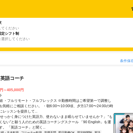
駅
してください
固定シフト制
を選択してください
条件保
な英語コーチ
0円～405,000円
ト
細 ・フルリモート・フルフレックス ※勤務時間はご希望第一で調整し
気軽にご相談ください。 ・朝6:00〜10:00頃、夕方17:00〜24:00の時
レッスンを提供して...
「せっかく身につけた英語力、使わないまま眠らせていませんか？」 “も
ない”と願う人のための英語コーチングスクール 「90 English」を運
。 「英語コーチ」と聞く...
主婦・主夫歓迎
フリーター歓迎
学歴不問
即日勤務OK
固定時間制
英語