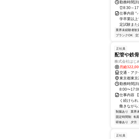
勤務時間詳細
⏰8:30～
仕事内容 °
学卒業以上
定試験または
業界未経験者歓
ブランクOK
交
正社員
配管や鉄骨
株式会社はじめ
月給322,0
交通・アク
東京都東京
勤務時間詳細
8:00〜17
仕事内容 【
く続けられ
働きながらス
制服あり
業界
固定時間制
転
研修あり
夕方
正社員