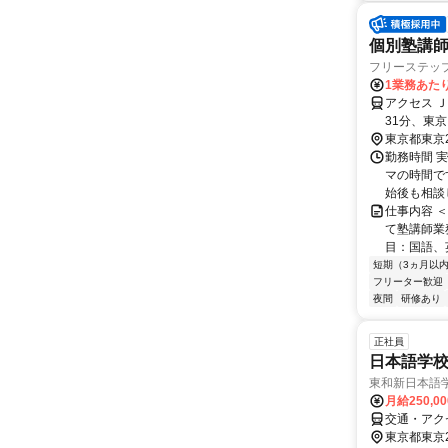
個別塾講師
フリーステッ
1業務あたり
アクセス 
31分、東
東京都東京
勤務時間 実
マの時間で
始後も相談
仕事内容 
て塾講師業
目：国語、
短期（3ヵ月以
フリーター歓迎
夜間
研修あり
正社員
日本語学
東和新日本語
月給250,0
交通・アク
東京都東京