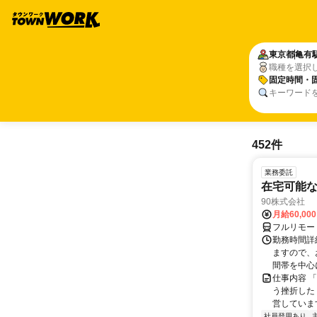
東京都
亀有
職種を選択
固定時間・
キーワード
452件
業務委託
在宅可能
90株式会社
月給60,00
フルリモー
勤務時間詳
ますので、お
間帯を中心に
仕事内容 
う挫折したく
営しています
社員登用あり