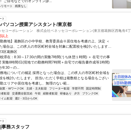
 ご自宅などでのオンライン診...
ルリモート
残業なし
ート
パソコン授業アシスタント/東京都
ッセコーポレーション 株式会社ベネッセコーポレーション(東京都葛飾区西亀有4丁
0円以上
【勤務地】葛飾区の小中学校、教育委員会※居住地を考慮の上、決定 ＜
た場合は、この求人の市区町村全域を対象に配置校を検討いたします。
く学校は複数校となる場合もございますが、通勤エリアや居住地を考慮
23区葛飾区
ない範囲でご勤務いただけるよう、最終的にはご相談の上で決定いたし
校滞在：8:30～17:30の間の実働7時間(うち休憩１時間) ＋ 在宅での事
間 実働8時間/日(現地での勤務時間7時間＋自宅での報告書作成等1時間)
:30～の...
勤務地についての補足 採用となった場合は、この求人の市区町村全域を
校を検討いたします。 担当いただく学校は複数校となる場合もござい
通勤エリアや居住地を考慮し、無理のない範...
副業・WワークOK
主婦・主夫歓迎
フリーター歓迎
学歴不問
固定時間制
験者歓迎
交通費全額支給
午前
経験者歓迎
研修あり
夕方
ブランクOK
タイム歓迎
週2・3日からOK
ート
|事務スタッフ