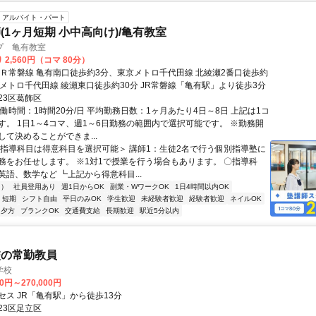
アルバイト・パート
(1ヶ月短期 小中高向け)/亀有教室
プ 亀有教室
 2,560円（コマ 80分）
ＪＲ常磐線 亀有南口徒歩約3分、東京メトロ千代田線 北綾瀬2番口徒歩約
京メトロ千代田線 綾瀬東口徒歩約30分 JR常磐線「亀有駅」より徒歩3分
23区葛飾区
働時間：1時間20分/日 平均勤務日数：1ヶ月あたり4日～8日 上記は1コ
す。 1日1～4コマ、週1～6日勤務の範囲内で選択可能です。 ※勤務開
して決めることができま...
＜指導科目は得意科目を選択可能＞ 講師1：生徒2名で行う個別指導塾に
務をお任せします。 ※1対1で授業を行う場合もあります。 〇指導科
英語、数学など ┗上記から得意科目...
内）
社員登用あり
週1日からOK
副業・WワークOK
1日4時間以内OK
短期
シフト自由
平日のみOK
学生歓迎
未経験者歓迎
経験者歓迎
ネイルOK
夕方
ブランクOK
交通費支給
長期歓迎
駅近5分以内
校の常勤教員
学校
00円～270,000円
セス JR「亀有駅」から徒歩13分
23区足立区