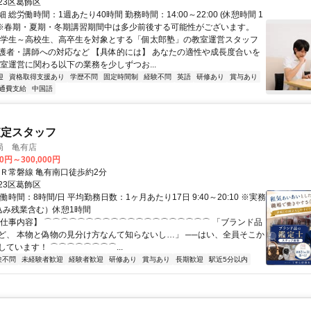
23区葛飾区
 総労働時間：1週あたり40時間 勤務時間：14:00～22:00 (休憩時間 1
) ※春期・夏期・冬期講習期間中は多少前後する可能性がございます。
小学生～高校生、高卒生を対象とする「個太郎塾」の教室運営スタッフ
護者・講師への対応など 【具体的には】 あなたの適性や成長度合いを
教室運営に関わる以下の業務を少しずつお...
迎
資格取得支援あり
学歴不問
固定時間制
経験不問
英語
研修あり
賞与あり
通費支給
中国語
査定スタッフ
局 亀有店
00円～300,000円
ＪＲ常磐線 亀有南口徒歩約2分
23区葛飾区
働時間：8時間/日 平均勤務日数：1ヶ月あたり17日 9:40～20:10 ※実務
込み残業含む）休憩1時間
【仕事内容】 ⌒⌒⌒⌒⌒⌒⌒⌒⌒⌒⌒⌒⌒⌒⌒⌒⌒⌒⌒⌒ 「ブランド品
ど、 本物と偽物の見分け方なんて知らないし…」 ──はい、全員そこか
ています！ ⌒⌒⌒⌒⌒⌒⌒⌒...
験不問
未経験者歓迎
経験者歓迎
研修あり
賞与あり
長期歓迎
駅近5分以内