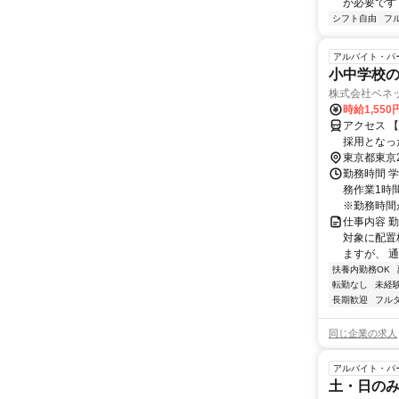
が必要です！
シフト自由
フ
アルバイト・パ
小中学校の
株式会社ベネ
時給1,55
アクセス 
採用となっ
担当いただ
東京都東京
し、無理の
勤務時間 学
ます。＞
務作業1時
※勤務時間が8
仕事内容 
対象に配置
ますが、 
扶養内勤務OK
転勤なし
未経
長期歓迎
フル
同じ企業の求人
アルバイト・パ
土・日のみ