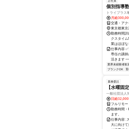
正社員
個別指導塾
トライプラス
月給300,0
交通・アク
東京都東京
勤務時間詳
クスタイム制
業はほぼなし
仕事内容 
専任の講師
活きます ━
業界未経験者歓
ブランクOK
育
業務委託
【水曜固
一般社団法人
日給32,00
フルリモー
勤務時間・曜
ます。
仕事内容:
大に向けて