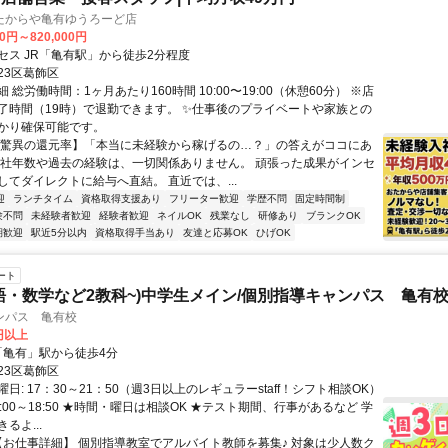
たからや亀有ゆうろーど店
00円～820,000円
セス JR「亀有駅」から徒歩2分程度
23区葛飾区
 総労働時間：1ヶ月あたり160時間 10:00〜19:00（休憩60分） ※店
了時間（19時）で退勤できます。 ✨仕事後のプライベートや家族との
かり確保可能です。
【驚異の還元率】「本当に未経験から稼げるの…？」の答えがココにあ
入社年数や過去の経験は、一切関係ありません。 頑張った成果がインセ
してダイレクトに給与へ直結。 直近では、...
迎
ランチタイム
資格取得支援あり
フリーター歓迎
学歴不問
固定時間制
験不問
未経験者歓迎
経験者歓迎
ネイルOK
残業なし
研修あり
ブランクOK
期歓迎
駅近5分以内
資格取得手当あり
友達と応募OK
ひげOK
ート
語・数学など2教科~)中学生メイン/個別指導キャンパス 亀有
ンパス 亀有校
5円以上
クセス: 「亀有」駅から徒歩4分
23区葛飾区
日: 17：30～21：50（週3日以上のレギュラーstaff！シフト相談OK）
:00～18:50 ★時間・曜日は相談OK ★テスト期間、行事があるなど 学
るよ...
 【お仕事詳細】 個別指導教室でアルバイト教師を募集♪ 対象は少人数ク