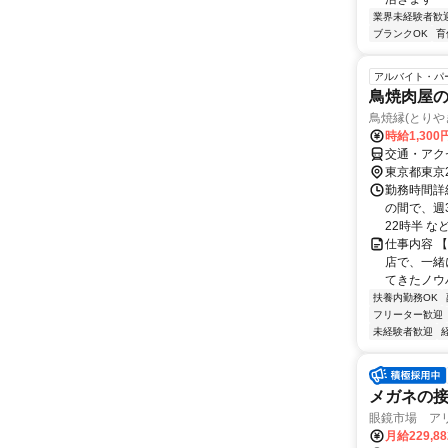
業界未経験者歓
ブランクOK
育
アルバイト・パ
鳥焼肉屋
鳥焼縁(とりや
時給1,300
交通・アク
東京都東京
勤務時間詳細
の間で、週
22時半 な
仕事内容 
店で、一緒
てきたノウ
扶養内勤務OK
フリーター歓迎
未経験者歓迎
メガネの
眼鏡市場 ア
月給229,8