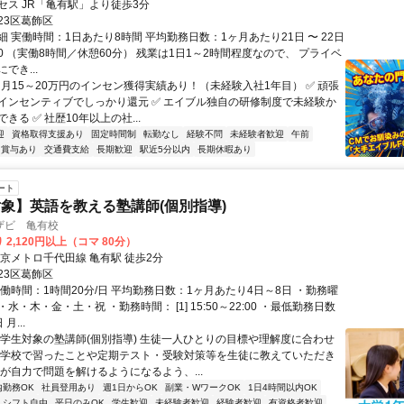
セス JR「亀有駅」より徒歩3分
23区葛飾区
 実働時間：1日あたり8時間 平均勤務日数：1ヶ月あたり21日 〜 22日
8:30 （実働8時間／休憩60分） 残業は1日1～2時間程度なので、 プライベ
でき...
 月15～20万円のインセン獲得実績あり！（未経験入社1年目） ✅ 頑張
インセンティブでしっかり還元 ✅ エイブル独自の研修制度で未経験か
きる ✅ 社歴10年以上の社...
迎
資格取得支援あり
固定時間制
転勤なし
経験不問
未経験者歓迎
午前
賞与あり
交通費支給
長期歓迎
駅近5分以内
長期休暇あり
ート
象】英語を教える塾講師(個別指導)
ザビ 亀有校
 2,120円以上（コマ 80分）
東京メトロ千代田線 亀有駅 徒歩2分
23区葛飾区
働時間：1時間20分/日 平均勤務日数：1ヶ月あたり4日～8日 ・勤務曜
水・木・金・土・祝 ・勤務時間： [1] 15:50～22:00 ・最低勤務日数
月...
小学生対象の塾講師(個別指導) 生徒一人ひとりの目標や理解度に合わせ
が学校で習ったことや定期テスト・受験対策等を生徒に教えていただき
徒が自力で問題を解けるようになるよう、...
内勤務OK
社員登用あり
週1日からOK
副業・WワークOK
1日4時間以内OK
シフト自由
平日のみOK
学生歓迎
未経験者歓迎
経験者歓迎
有資格者歓迎