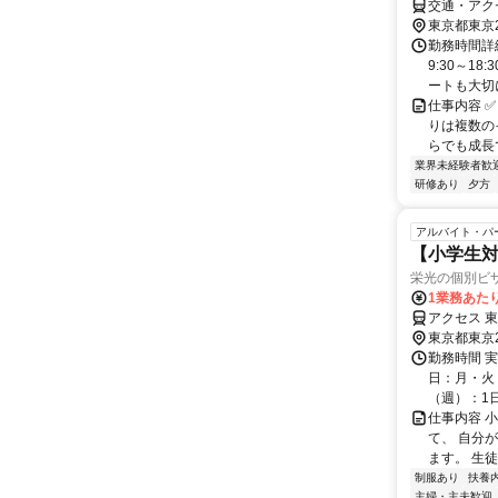
交通・アク
東京都東京
勤務時間詳細
9:30～1
ートも大切に
仕事内容 ✅
りは複数の
らでも成長で
業界未経験者歓
研修あり
夕方
アルバイト・パ
【小学生対
栄光の個別ビ
1業務あたり
アクセス 
東京都東京
勤務時間 実
日：月・火・
（週）：1日 
仕事内容 
て、 自分
ます。 生
制服あり
扶養
主婦・主夫歓迎