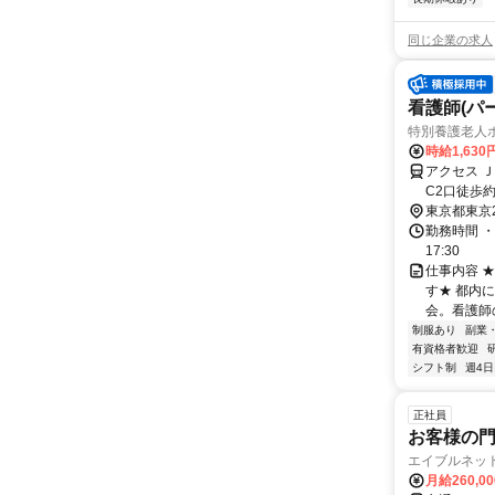
同じ企業の求人
看護師(パ
特別養護老人
時給1,630
アクセス 
C2口徒歩約
東京都東京
勤務時間 ・
17:30
仕事内容 
す★ 都内
会。看護師
制服あり
副業
有資格者歓迎
シフト制
週4日
正社員
お客様の
エイブルネッ
月給260,0