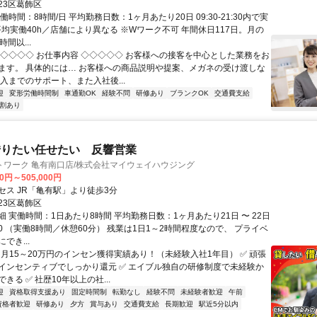
23区葛飾区
働時間：8時間/日 平均勤務日数：1ヶ月あたり20日 09:30-21:30内で実
平均実働40h／店舗により異なる ※Wワーク不可 年間休日117日。月の
間以...
◇◇◇◇◇ お仕事内容 ◇◇◇◇◇ お客様への接客を中心とした業務をお
ます。 具体的には… お客様への商品説明や提案、メガネの受け渡しな
入までのサポート、また入社後...
迎
変形労働時間制
車通勤OK
経験不問
研修あり
ブランクOK
交通費支給
割あり
借りたい任せたい 反響営業
トワーク 亀有南口店/株式会社マイウェイハウジング
00円～505,000円
セス JR「亀有駅」より徒歩3分
23区葛飾区
 実働時間：1日あたり8時間 平均勤務日数：1ヶ月あたり21日 〜 22日
8:30 （実働8時間／休憩60分） 残業は1日1～2時間程度なので、 プライベ
でき...
 月15～20万円のインセン獲得実績あり！（未経験入社1年目） ✅ 頑張
インセンティブでしっかり還元 ✅ エイブル独自の研修制度で未経験か
きる ✅ 社歴10年以上の社...
迎
資格取得支援あり
固定時間制
転勤なし
経験不問
未経験者歓迎
午前
資格者歓迎
研修あり
夕方
賞与あり
交通費支給
長期歓迎
駅近5分以内