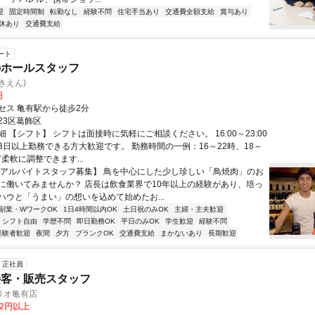
迎
固定時間制
転勤なし
経験不問
住宅手当あり
交通費全額支給
賞与あり
休あり
交通費支給
ート
のホールスタッフ
きえん)
円
セス 亀有駅から徒歩2分
23区葛飾区
 【シフト】 シフトは面接時に気軽にご相談ください。 16:00～23:00
3日以上勤務できる方大歓迎です。 勤務時間の一例：16～22時、18～
ど柔軟に調整できます...
【アルバイトスタッフ募集】 鳥を中心にした少し珍しい「鳥焼肉」のお
に働いてみませんか？ 店長は飲食業界で10年以上の経験があり、培っ
ハウと「うまい」の想いを込めて始めたお...
副業・WワークOK
1日4時間以内OK
土日祝のみOK
主婦・主夫歓迎
シフト自由
学歴不問
即日勤務OK
平日のみOK
学生歓迎
経験不問
経験者歓迎
夜間
夕方
ブランクOK
交通費支給
まかないあり
長期歓迎
正社員
接客・販売スタッフ
リオ亀有店
82円以上