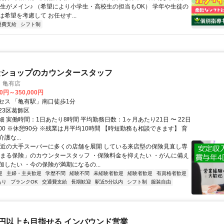
学生がメイン♪ （希望により小学生・高校生の担当もOK） 学年や生徒の
希望を考慮して お任せす...
通費支給
シフト制
険ショップのカウンタースタッフ
 亀有店
00円～350,000円
セス 「亀有駅」南口徒歩1分
23区葛飾区
 実働時間：1日あたり8時間 平均勤務日数：1ヶ月あたり21日 〜 22日
20:00 ※休憩90分 ※残業は月平均10時間 【時短勤務も相談できます】 育
護な...
駅近の大手スーパーに多くの店舗を展開 している来店型の保険見直し専
なまる保険」のカウンタースタッフ ・保険料金を抑えたい ・がんに備え
加したい ・今の保険が満期になるの...
迎
主婦・主夫歓迎
学歴不問
経験不問
未経験者歓迎
経験者歓迎
有資格者歓迎
あり
ブランクOK
交通費支給
長期歓迎
駅近5分以内
シフト制
服装自由
万円以上も目指せる インバウンド営業