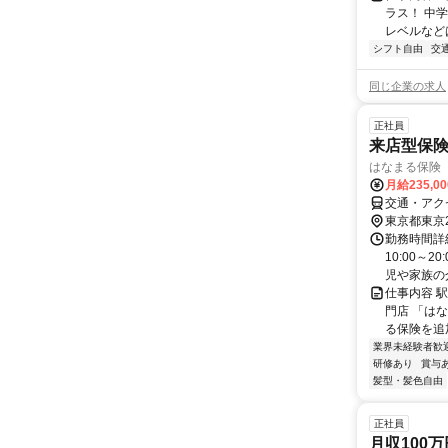
ラス！ 中
レベルなどは
シフト自由
交
同じ企業の求人
正社員
来店型保
はなまる保険
月給235,0
交通・アク
東京都東京
勤務時間詳細
10:00～
児や家族の介
仕事内容 
門店 「は
る保険を追
業界未経験者歓
研修あり
賞与
髪型・髪色自由
正社員
月収100