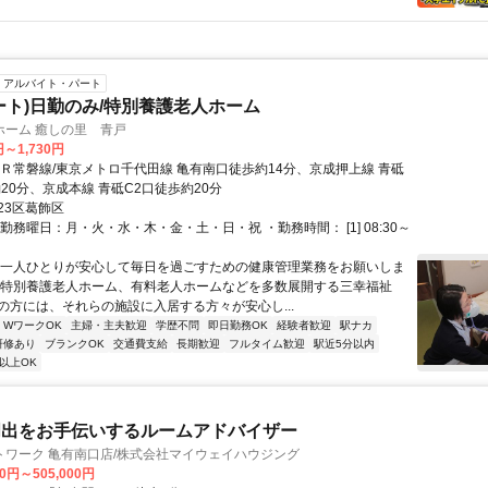
アルバイト・パート
ート)日勤のみ/特別養護老人ホーム
ホーム 癒しの里 青戸
円～1,730円
ＪＲ常磐線/東京メトロ千代田線 亀有南口徒歩約14分、京成押上線 青砥
20分、京成本線 青砥C2口徒歩約20分
23区葛飾区
勤務曜日：月・火・水・木・金・土・日・祝 ・勤務時間： [1] 08:30～
★一人ひとりが安心して毎日を過ごすための健康管理業務をお願いしま
に特別養護老人ホーム、有料老人ホームなどを多数展開する三幸福祉
の方には、それらの施設に入居する方々が安心し...
・WワークOK
主婦・主夫歓迎
学歴不問
即日勤務OK
経験者歓迎
駅ナカ
研修あり
ブランクOK
交通費支給
長期歓迎
フルタイム歓迎
駅近5分以内
以上OK
門出をお手伝いするルームアドバイザー
トワーク 亀有南口店/株式会社マイウェイハウジング
00円～505,000円