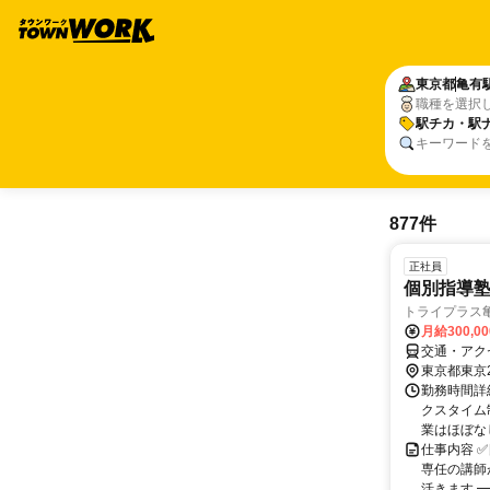
東京都
亀有
職種を選択
駅チカ・駅
キーワード
877件
正社員
個別指導塾
トライプラス
月給300,0
交通・アク
東京都東京
勤務時間詳
クスタイム制
業はほぼなし
仕事内容 
専任の講師
活きます ━