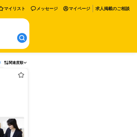
マイリスト
メッセージ
マイページ
求人掲載のご相談
存
関連度順