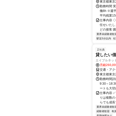
東京都東京
勤務時間 実
働8h ※週
平均残業15時
仕事内容 
任せいたし
どの接客 購
業界未経験者歓
駅近5分以内
社
正社員
貸したい
エイブルネッ
月給260,0
交通・アク
東京都東京
勤務時間詳細
9:30～1
ートも大切に
仕事内容 ✅
りは複数の
らでも成長で
業界未経験者歓
経験者歓迎
有
長期休暇あり