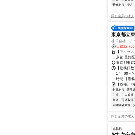
研修あり
夕方
同じ企業の求人
東京都立
株式会社ニチ
日給22,70
【アクセス】
京都 葛飾区 亀有5丁目14-1 ■
有駅」徒歩
東京都東京
【勤務日数
17：00～
時間 【勤務期
【職種】 
制服あり
業界
主婦・主夫歓迎
産休・育休取得
未経験者歓迎
同じ企業の求人
正社員
おたからや