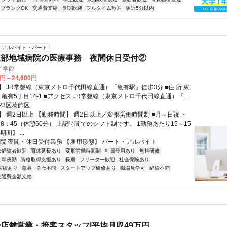
ブランクOK
交通費支給
長期歓迎
フルタイム歓迎
駅近5分以内
アルバイト・パート
東部地域病院の医療事務 夜間休日受付②
イ学館
0円～24,600円
 JR常磐線（東京メトロ千代田線直通）「亀有駅」徒歩3分 ■住 所 東
アクセス JR常磐線（東京メトロ千代田線直通）「亀
3分
23区葛飾区
】 週2日以上 【勤務時間】 週2日以上／変形労働時間制 ■月～日祝 ・
翌8：45（休憩60分） 上記時間でのシフト制です。 1勤務あたり15～15
間】 ...
病院 夜間・休日受付業務 【雇用形態】 パート・アルバイト
未経験者歓迎
育休延長あり
変形労働時間制
社員登用あり
無料研修
準夜勤
資格取得支援あり
長期
フリーター歓迎
社会保険あり
実績あり
急募
学歴不問
スタートアップ研修あり
職場見学可
経験不問
交通費全額支給
店舗営業・接客スタッフ|平均月収49万円