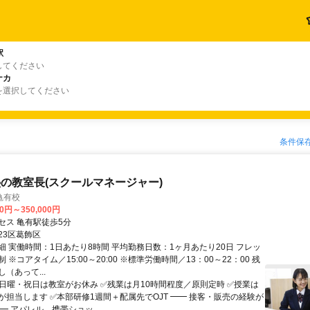
駅
してください
ナカ
を選択してください
条件保
の教室長(スクールマネージャー)
亀有校
00円～350,000円
セス 亀有駅徒歩5分
23区葛飾区
細 実働時間：1日あたり8時間 平均勤務日数：1ヶ月あたり20日 フレッ
 ※コアタイム／15:00～20:00 ※標準労働時間／13：00～22：00 残
（あって...
✅日曜・祝日は教室がお休み ✅残業は月10時間程度／原則定時 ✅授業は
が担当します ✅本部研修1週間＋配属先でOJT ━━ 接客・販売の経験が
━ アパレル、携帯ショッ...