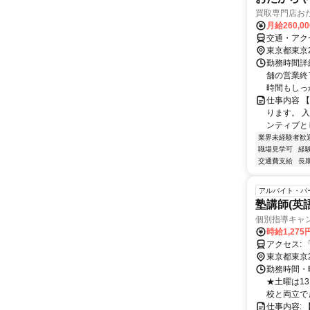
買取専門店お
月給260,0
交通・アク
東京都東京
勤務時間詳細
舗の営業終
時間もしっ
仕事内容 
ります。 
ンティブと
業界未経験者歓
職場見学可
経
交通費支給
長
アルバイト・パ
塾講師(英
個別指導キャ
時給1,27
ア
東京都東京
勤務時間・曜
★土曜は13
校と両立でき
仕事内容: