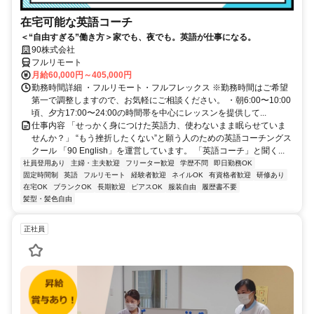
在宅可能な英語コーチ
＜“自由すぎる”働き方＞家でも、夜でも。英語が仕事になる。
90株式会社
フルリモート
月給60,000円～405,000円
勤務時間詳細 ・フルリモート・フルフレックス ※勤務時間はご希望
第一で調整しますので、お気軽にご相談ください。 ・朝6:00〜10:00
頃、夕方17:00〜24:00の時間帯を中心にレッスンを提供して...
仕事内容 「せっかく身につけた英語力、使わないまま眠らせていま
せんか？」 “もう挫折したくない”と願う人のための英語コーチングス
クール 「90 English」を運営しています。 「英語コーチ」と聞く...
社員登用あり
主婦・主夫歓迎
フリーター歓迎
学歴不問
即日勤務OK
固定時間制
英語
フルリモート
経験者歓迎
ネイルOK
有資格者歓迎
研修あり
在宅OK
ブランクOK
長期歓迎
ピアスOK
服装自由
履歴書不要
髪型・髪色自由
正社員