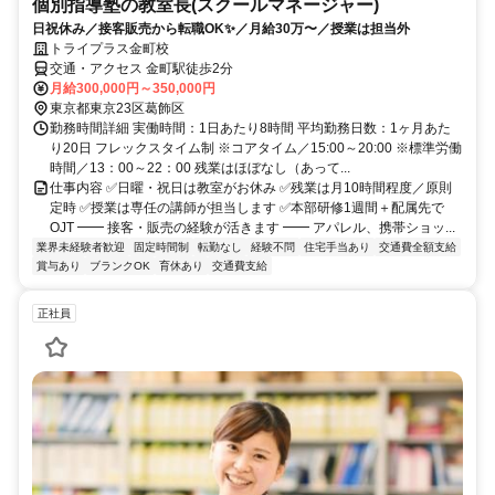
個別指導塾の教室長(スクールマネージャー)
日祝休み／接客販売から転職OK✨／月給30万〜／授業は担当外
トライプラス金町校
交通・アクセス 金町駅徒歩2分
月給300,000円～350,000円
東京都東京23区葛飾区
勤務時間詳細 実働時間：1日あたり8時間 平均勤務日数：1ヶ月あた
り20日 フレックスタイム制 ※コアタイム／15:00～20:00 ※標準労働
時間／13：00～22：00 残業はほぼなし（あって...
仕事内容 ✅日曜・祝日は教室がお休み ✅残業は月10時間程度／原則
定時 ✅授業は専任の講師が担当します ✅本部研修1週間＋配属先で
OJT ━━ 接客・販売の経験が活きます ━━ アパレル、携帯ショッ...
業界未経験者歓迎
固定時間制
転勤なし
経験不問
住宅手当あり
交通費全額支給
賞与あり
ブランクOK
育休あり
交通費支給
正社員