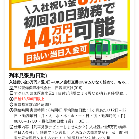
列車見張員(日勤)
入社祝い金5万円／週3日～OK／直行直帰OK★ムリなく始めて、ちゃん
と稼げる警備。
三和警備保障株式会社 日暮里支社(019)
アクセス 葛飾区東水元2丁目付近現場により異なる/直行直帰/勤務地
相談可■電話面接■来社不要
日給13,500円以上
東京都東京23区葛飾区
勤務時間 実働時間：8時間/日 平均勤務日数：1ヶ月あたり12日～22
日 ・勤務曜日：月・火・水・木・金・土・日・祝 ・勤務時間： [1]
08:00～17:00 ・最低勤務日数（週）：3日 ...
仕事内容 【列車見張デビューしませんか？】入社祝い金5万円♪給料
当日入金可♪ ＼ 鉄道ファン必見！ ／ あなたの鉄道愛が ((ゝω・)9’ 列
車の安全運行を支える力に！！ ”鉄道好き”なら持ってて損...