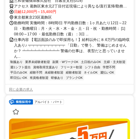
三和警備保障株式会社 日暮里支社(019)
アクセス 葛飾区東水元2丁目付近現場により異なる/直行直帰/勤務地
相談可■電話面接■来社不要
日給12,000円～15,400円
東京都東京23区葛飾区
勤務時間 実働時間：8時間/日 平均勤務日数：1ヶ月あたり12日～22
日 ・勤務曜日：月・火・水・木・金・土・日・祝 ・勤務時間： [1]
08:00～17:00 ・最低勤務日数（週）：3日 ...
仕事内容 【電話面談のみで即採用も！】給料以外に８.6万円の臨時収
入あり♪ ┯┯┯┯┯┯┯┯┯┯ 「日勤」で整う、 警備はじめません
か？ ┷┷┷┷┷┷┷┷┷┷ 警備の仕事は、 夜型だと思っていませ
ん...
制服あり
業界未経験者歓迎
副業・WワークOK
土日祝のみOK
主婦・主夫歓迎
週1シフト提出
資格取得支援あり
フリーター歓迎
シフト自由
学歴不問
平日のみOK
経験不問
未経験者歓迎
経験者歓迎
ネイルOK
週払いOK
即日払いOK
有資格者歓迎
研修あり
ブランクOK
同じ企業の求人
アルバイト・パート