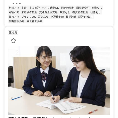
＝＝＝...
制服あり
主婦・主夫歓迎
バイク通勤OK
固定時間制
職場見学可
転勤なし
経験不問
未経験者歓迎
交通費全額支給
残業なし
有資格者歓迎
研修あり
賞与あり
ブランクOK
育休あり
交通費支給
長期歓迎
駅近5分以内
長期休暇あり
昼食補助あり
正社員