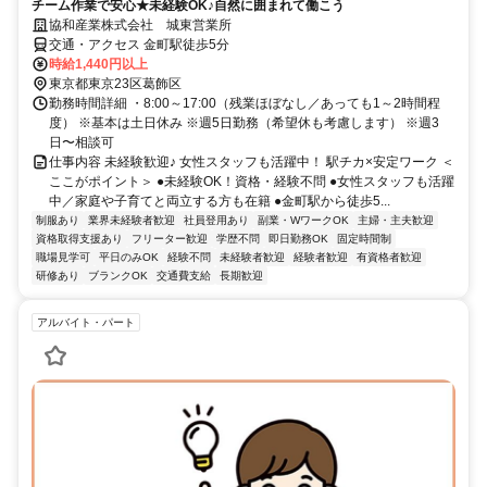
チーム作業で安心★未経験OK♪自然に囲まれて働こう
協和産業株式会社 城東営業所
交通・アクセス 金町駅徒歩5分
時給1,440円以上
東京都東京23区葛飾区
勤務時間詳細 ・8:00～17:00（残業ほぼなし／あっても1～2時間程
度） ※基本は土日休み ※週5日勤務（希望休も考慮します） ※週3
日〜相談可
仕事内容 未経験歓迎♪ 女性スタッフも活躍中！ 駅チカ×安定ワーク ＜
ここがポイント＞ ●未経験OK！資格・経験不問 ●女性スタッフも活躍
中／家庭や子育てと両立する方も在籍 ●金町駅から徒歩5...
制服あり
業界未経験者歓迎
社員登用あり
副業・WワークOK
主婦・主夫歓迎
資格取得支援あり
フリーター歓迎
学歴不問
即日勤務OK
固定時間制
職場見学可
平日のみOK
経験不問
未経験者歓迎
経験者歓迎
有資格者歓迎
研修あり
ブランクOK
交通費支給
長期歓迎
アルバイト・パート