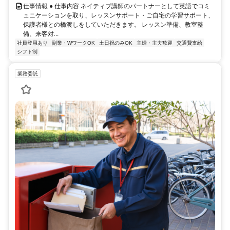
仕事情報 ● 仕事内容 ネイティブ講師のパートナーとして英語でコミ
ュニケーションを取り、レッスンサポート・ご自宅の学習サポート、
保護者様との橋渡しをしていただきます。 レッスン準備、教室整
備、来客対...
社員登用あり
副業・WワークOK
土日祝のみOK
主婦・主夫歓迎
交通費支給
シフト制
業務委託