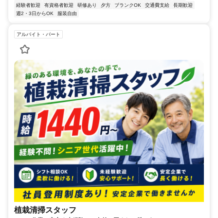
経験者歓迎
有資格者歓迎
研修あり
夕方
ブランクOK
交通費支給
長期歓迎
週2・3日からOK
服装自由
アルバイト・パート
植栽清掃スタッフ