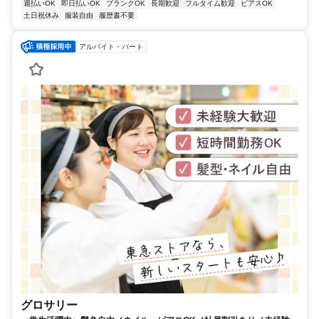
週払いOK
即日払いOK
ブランクOK
長期歓迎
フルタイム歓迎
ピアスOK
土日祝休み
服装自由
履歴書不要
アルバイト・パート
グロサリー