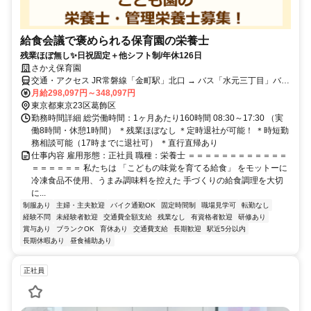
給食会議で褒められる保育園の栄養士
残業ほぼ無し✨日祝固定＋他シフト制/年休126日
さかえ保育園
交通・アクセス JR常磐線「金町駅」北口 → バス「水元三丁目」バス
停下車 徒歩約3分（バスで約7分）
月給298,097円～348,097円
東京都東京23区葛飾区
勤務時間詳細 総労働時間：1ヶ月あたり160時間 08:30～17:30 （実
働8時間・休憩1時間） ＊残業ほぼなし ＊定時退社が可能！ ＊時短勤
務相談可能（17時までに退社可） ＊直行直帰あり
仕事内容 雇用形態：正社員 職種：栄養士 ＝＝＝＝＝＝＝＝＝＝＝＝
＝＝＝＝＝＝ 私たちは 「こどもの味覚を育てる給食」 をモットーに
冷凍食品不使用、うまみ調味料を控えた 手づくりの給食調理を大切
に...
制服あり
主婦・主夫歓迎
バイク通勤OK
固定時間制
職場見学可
転勤なし
経験不問
未経験者歓迎
交通費全額支給
残業なし
有資格者歓迎
研修あり
賞与あり
ブランクOK
育休あり
交通費支給
長期歓迎
駅近5分以内
長期休暇あり
昼食補助あり
正社員