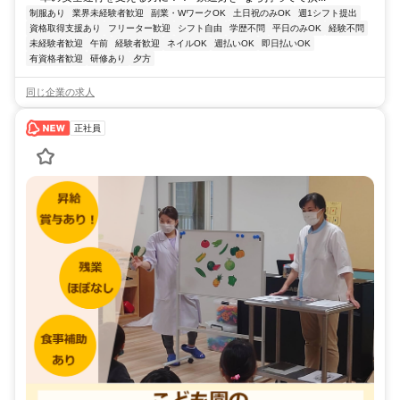
制服あり
業界未経験者歓迎
副業・WワークOK
土日祝のみOK
週1シフト提出
資格取得支援あり
フリーター歓迎
シフト自由
学歴不問
平日のみOK
経験不問
未経験者歓迎
午前
経験者歓迎
ネイルOK
週払いOK
即日払いOK
有資格者歓迎
研修あり
夕方
同じ企業の求人
正社員