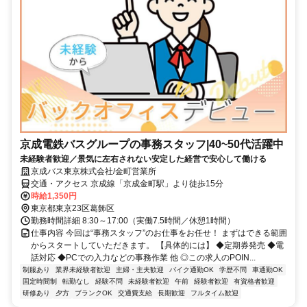
京成電鉄バスグループの事務スタッフ|40~50代活躍中
未経験者歓迎／景気に左右されない安定した経営で安心して働ける
京成バス東京株式会社/金町営業所
交通・アクセス 京成線「京成金町駅」より徒歩15分
時給1,350円
東京都東京23区葛飾区
勤務時間詳細 8:30～17:00（実働7.5時間／休憩1時間）
仕事内容 今回は“事務スタッフ”のお仕事をお任せ！ まずはできる範囲
からスタートしていただきます。 【具体的には】 ◆定期券発売 ◆電
話対応 ◆PCでの入力などの事務作業 他 ◎この求人のPOIN...
制服あり
業界未経験者歓迎
主婦・主夫歓迎
バイク通勤OK
学歴不問
車通勤OK
固定時間制
転勤なし
経験不問
未経験者歓迎
午前
経験者歓迎
有資格者歓迎
研修あり
夕方
ブランクOK
交通費支給
長期歓迎
フルタイム歓迎