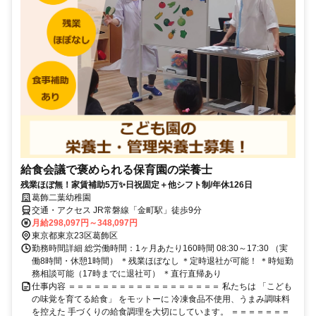
給食会議で褒められる保育園の栄養士
残業ほぼ無！家賃補助5万✨日祝固定＋他シフト制/年休126日
葛飾二葉幼稚園
交通・アクセス JR常磐線「金町駅」徒歩9分
月給298,097円～348,097円
東京都東京23区葛飾区
勤務時間詳細 総労働時間：1ヶ月あたり160時間 08:30～17:30 （実
働8時間・休憩1時間） ＊残業ほぼなし ＊定時退社が可能！ ＊時短勤
務相談可能（17時までに退社可） ＊直行直帰あり
仕事内容 ＝＝＝＝＝＝＝＝＝＝＝＝＝＝＝＝＝＝ 私たちは 「こども
の味覚を育てる給食」 をモットーに 冷凍食品不使用、うまみ調味料
を控えた 手づくりの給食調理を大切にしています。 ＝＝＝＝＝＝＝