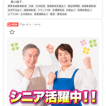
業の様子...
業界未経験者歓迎
主婦・主夫歓迎
資格取得支援あり
固定時間制
未経験者歓迎
住宅手当あり
経験者歓迎
ブランクOK
交通費支給
社割あり
長期休暇あり
ピアスOK
土日祝休み
昼食補助あり
髪型・髪色自由
アルバイト・パート