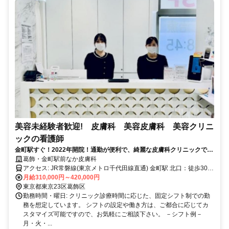
美容未経験者歓迎! 皮膚科 美容皮膚科 美容クリニ
ックの看護師
金町駅すぐ！2022年開院！通勤が便利で、綺麗な皮膚科クリニックで働
きませんか？
葛飾・金町駅前なか皮膚科
アクセス: JR常磐線(東京メトロ千代田線直通) 金町駅 北口：徒歩30秒
京成線 金町駅：徒歩3分 * 駅近なのでバス路線も充実しています * ク
月給310,000円～420,000円
リニックが駅至近で、近隣にレストラン、カフェ、コンビニ等も充実
東京都東京23区葛飾区
しておりますので、ランチタイムも困りません。
勤務時間・曜日: クリニック診療時間に応じた、固定シフト制での勤
務を想定しています。 シフトの設定や働き方は、ご都合に応じてカ
スタマイズ可能ですので、お気軽にご相談下さい。 －シフト例－
月・火・...