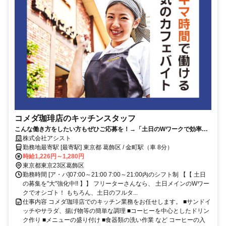
コメダ珈琲店のキッチンスタッフ
こんな働き方をしたい方もぜひご応募を！→「土日のWワークで効率よ
く/長期休暇の時間を有効活用したい」等、1日3時間から、週3日から働
株式会社アシスト
けるので柔軟にシフト調整できます♪未経験の方もイチから丁寧にレクチ
勤務地最寄駅 [最寄駅] 東京都 葛飾区 / 金町駅（車 8分）
ャー◎
時給1,226円～1,280円
東京都東京23区葛飾区
勤務時間 [ア・パ]07:00～21:00 7:00～21:00内のシフト制 【【 土日
の募集を"大"強化中!! 】】 フリーターさんなら、 土日メインのWワー
クでオシゴト！ もちろん、土日のフルタ...
仕事内容 コメダ珈琲店でのキッチン業務をお任せします。 ■サンドイ
ッチやサラダ、揚げ物等の簡単な調理 ■コーヒーを中心としたドリン
ク作り ■メニューの盛り付け ■食器類の洗い作業 など コーヒーの入