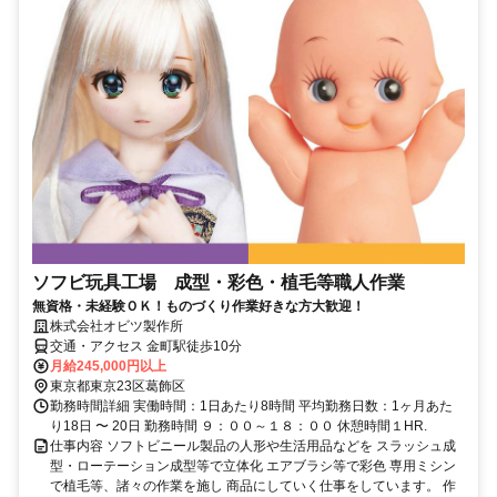
ソフビ玩具工場 成型・彩色・植毛等職人作業
無資格・未経験ＯＫ！ものづくり作業好きな方大歓迎！
株式会社オビツ製作所
交通・アクセス 金町駅徒歩10分
月給245,000円以上
東京都東京23区葛飾区
勤務時間詳細 実働時間：1日あたり8時間 平均勤務日数：1ヶ月あた
り18日 〜 20日 勤務時間 ９：００～１８：００ 休憩時間１HR.
仕事内容 ソフトビニール製品の人形や生活用品などを スラッシュ成
型・ローテーション成型等で立体化 エアブラシ等で彩色 専用ミシン
で植毛等、諸々の作業を施し 商品にしていく仕事をしています。 作