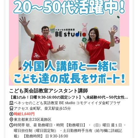
こども英会話教室アシスタント講師
【週1のみ！日曜 9:30-16:00の固定シフト】＼未経験40代～50代女性中
心に活躍する職場です／
ベネッセのこども英語教室 BE studio コモディイイダ金町プラザ
アクセス 金町駅、柴又駅徒歩15分
時給1,640円
東京都東京23区葛飾区
時間帯 朝、昼 勤務曜日・時間 【勤務曜日】 ・（日）曜日 週１日 ・
曜日担任制（曜日固定制） ・土日勤務時手当有（給与欄に詳細記
載） 【勤務時間】 日 9:30-16:00