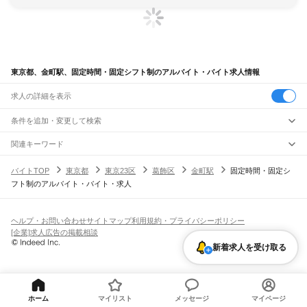
東京都、金町駅、固定時間・固定シフト制のアルバイト・バイト求人情報
求人の詳細を表示
条件を追加・変更して検索
市区町村を追加・変更
関連キーワード
完全在宅ワーク 全国
シール貼り 在宅
現在地周辺
ガチャガチャ
犬カフェ
東京都
駅を追加・変更
バイトTOP
東京都
東京23区
葛飾区
金町駅
固定時間・固定シ
東京都
すべて
フト制のアルバイト・バイト・求人
東京23区
すべて
職種を追加・変更
JR東海道本線(東京～熱海)
千代田区
中央区
港区
新宿区
文京区
台東区
墨田区
江東区
品川区
目黒区
大田区
東京駅
新橋駅
品川駅
飲食・フードサービス
世田谷区
渋谷区
中野区
杉並区
豊島区
北区
荒川区
板橋区
練馬区
足立区
葛飾区
特徴を追加・変更
飲食・フードサービス
江戸川区
すべて
ヘルプ・お問い合わせ
サイトマップ
利用規約・プライバシーポリシー
JR山手線
ホールスタッフ
キッチンスタッフ
皿洗い・洗い場
精肉・鮮魚加工
給食調理
人気
[企業]求人広告の掲載相談
大崎駅
五反田駅
目黒駅
恵比寿駅
渋谷駅
原宿駅
代々木駅
新宿駅
新大久保駅
八王子市
立川市
武蔵野市
三鷹市
青梅市
府中市
昭島市
調布市
町田市
小金井市
雇用形態を追加・変更
パン屋（ベーカリー）
フードカウンター販売員
バー（BAR）・バーテンダー
日払いOK
高校生歓迎
学生歓迎
深夜の仕事
髪型・髪色自由
ひげOK
ネイルOK
高田馬場駅
目白駅
池袋駅
大塚駅
巣鴨駅
駒込駅
田端駅
西日暮里駅
日暮里駅
鶯谷駅
新着求人を受け取る
小平市
日野市
東村山市
国分寺市
国立市
福生市
狛江市
東大和市
清瀬市
飲食店補助（開店・閉店準備）
飲食店（店長・マネージャー）
ピアスOK
アルバイト・パート
履歴書不要
オープニングスタッフ
留学生・外国人活躍中
上野駅
御徒町駅
秋葉原駅
神田駅
東京駅
有楽町駅
新橋駅
浜松町駅
田町駅
東久留米市
武蔵村山市
多摩市
稲城市
羽村市
あきる野市
西東京市
大島町
利島村
都道府県を変更
営業・販売
勤務期間
正社員
高輪ゲートウェイ駅
品川駅
新島村
神津島村
三宅村
御蔵島村
八丈町
青ヶ島村
小笠原村
西多摩郡
営業・販売
すべて
短期
契約社員
単発・1日OK
長期
期間限定（春夏冬休み等）
JR南武線
営業
テレフォンアポインター（テレアポ）
ルートセールス
コンビニ
シフト
派遣社員
矢野口駅
稲城長沼駅
南多摩駅
府中本町駅
分倍河原駅
西府駅
谷保駅
矢川駅
西国立駅
フードカウンター販売員
アパレル
家電量販店・携帯販売（携帯ショップ）
ホーム
マイリスト
メッセージ
マイページ
土日祝のみOK
業務委託
平日のみOK
週1日からOK
週2・3日からOK
週4日以上OK