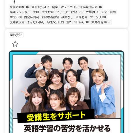
れ...
扶養内勤務OK
週1日からOK
副業・WワークOK
1日4時間以内OK
隔週シフト提出
主婦・主夫歓迎
フリーター歓迎
バイク通勤OK
シフト自由
学歴不問
固定時間制
未経験者歓迎
残業なし
研修あり
ブランクOK
交通費支給
まかないあり
駅近5分以内
週2・3日からOK
家庭都合休OK
業務委託