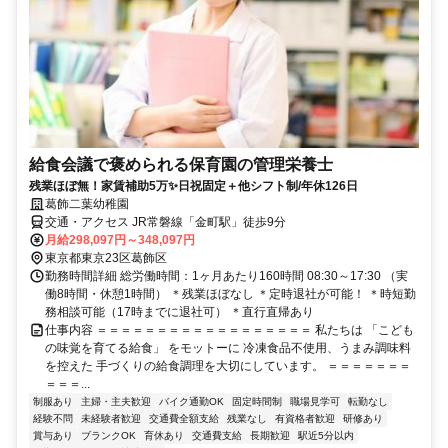
給食会議で褒められる保育園の管理栄養士
残業ほぼ無！家賃補助5万✨日祝固定＋他シフト制/年休126日
葛飾二葉幼稚園
交通・アクセス JR常磐線「金町駅」徒歩9分
月給298,097円～348,097円
東京都東京23区葛飾区
勤務時間詳細 総労働時間：1ヶ月あたり160時間 08:30～17:30 （実
働8時間・休憩1時間） ＊残業ほぼなし ＊定時退社が可能！ ＊時短勤
務相談可能（17時までに退社可） ＊直行直帰あり
仕事内容 ＝＝＝＝＝＝＝＝＝＝＝＝＝＝＝＝＝＝ 私たちは 「こども
の味覚を育てる給食」 をモットーに 冷凍食品不使用、うまみ調味料
を控えた 手づくりの給食調理を大切にしています。 ＝＝＝＝＝＝＝
＝＝＝...
制服あり
主婦・主夫歓迎
バイク通勤OK
固定時間制
職場見学可
転勤なし
経験不問
未経験者歓迎
交通費全額支給
残業なし
有資格者歓迎
研修あり
賞与あり
ブランクOK
育休あり
交通費支給
長期歓迎
駅近5分以内