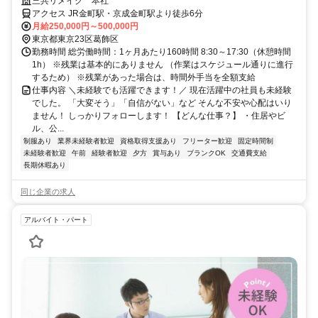
三共リメイク 本社
アクセス JR金町駅・京成金町駅より徒歩6分
月給250,000円～500,000円
東京都東京23区葛飾区
勤務時間 総労働時間：1ヶ月あたり160時間 8:30～17:30（休憩時間
1h） ※残業は基本的にありません （作業はスケジュール通りに進行
するため） ※残業があった場合は、時間外手当を全額支給
仕事内容 ＼未経験でも活躍できます！／ 現在活躍中の社員も未経験
でした。 「大変そう」「自信がない」など そんな不安や心配はいり
ません！ しっかりフォローします！ 【どんな仕事？】 ・住居やビ
ル、公...
制服あり
業界未経験者歓迎
資格取得支援あり
フリーター歓迎
固定時間制
未経験者歓迎
午前
経験者歓迎
夕方
賞与あり
ブランクOK
交通費支給
長期休暇あり
同じ企業の求人
アルバイト・パート