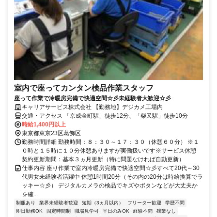
室内で座ってカンタン検品作業スタッフ
座って作業で冷暖房完備で快適空間☆彡未経験者大歓迎☆彡
キャリアサービス株式会社 【勤務地】デジカメ工場内
交通・アクセス 「京成金町駅」徒歩12分、「柴又駅」徒歩10分
時給1,400円以上
東京都東京23区葛飾区
勤務時間詳細 勤務時間：８：３０～１７：３０（休憩６０分） ※１
０時と１５時に１０分休憩ありますが実働扱いです※サービス休憩
契約更新期間：基本３ヵ月更新（特に問題なければ自動更新）
仕事内容 座り作業で室内冷暖房完備で快適空間☆彡すべて20代～30
代男女未経験者活躍中 休憩1時間20分（その内の20分は時給換算でラ
ッキー☆彡） デジタルカメラの検品でキズやボタンなどが大丈夫か
を確...
制服あり
業界未経験者歓迎
短期（3ヵ月以内）
フリーター歓迎
学歴不問
即日勤務OK
固定時間制
職場見学可
平日のみOK
経験不問
残業なし