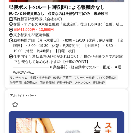
郵便ポストのルート回収|区による報酬差なし
軽バン＆経費負担なし｜必要なのは免許(AT可)のみ｜未経験可
葛飾新宿郵便局(株式会社谷町)
交通・アクセス ■京成金町線「京成金町」徒歩10分■JR「金町」徒歩
11分■京成金町線「柴又駅」徒歩18分
日給11,000円～13,500円
東京都東京23区葛飾区
勤務時間詳細 【月〜木曜日】 ・8:00～19:30（休憩：約3時間） 【金
曜日】 ・8:00～19:30（休憩：約2時間半） 【土曜日】 ・8:30～
19:00（休憩：約4時間） 【日曜・祝日...
仕事内容 ＼運転免許(AT可)があればOK！／ 横のり研修つきで未経験
でも 安心して始められます◎ 【仕事のPOINT】
―――――――――― ⏩業務委託（軽自動車でのルート配送） ⏩運
転免許があ...
ランチタイム
主婦・主夫歓迎
60代も応募可
フリーター歓迎
バイク通勤OK
学歴不問
車通勤OK
固定時間制
経験者歓迎
ブランクOK
長期歓迎
アルバイト・パート