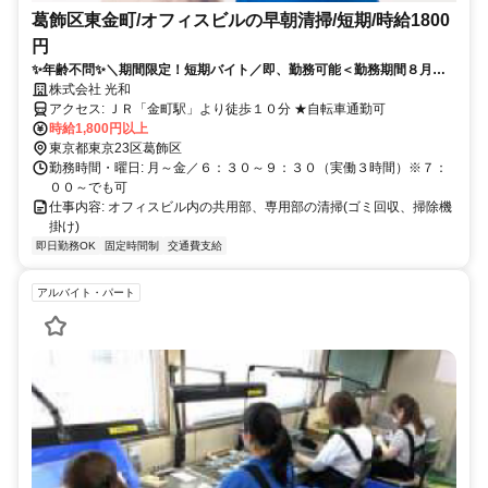
葛飾区東金町/オフィスビルの早朝清掃/短期/時給1800
円
✨年齢不問✨＼期間限定！短期バイト／即、勤務可能＜勤務期間８月１
４日（金）～９月４日（金）＞６：３０～９：３０（実働３時間）※
株式会社 光和
７：００～でも可◆WワークもOK！！
アクセス: ＪＲ「金町駅」より徒歩１０分 ★自転車通勤可
時給1,800円以上
東京都東京23区葛飾区
勤務時間・曜日: 月～金／６：３０～９：３０（実働３時間）※７：
００～でも可
仕事内容: オフィスビル内の共用部、専用部の清掃(ゴミ回収、掃除機
掛け)
即日勤務OK
固定時間制
交通費支給
アルバイト・パート