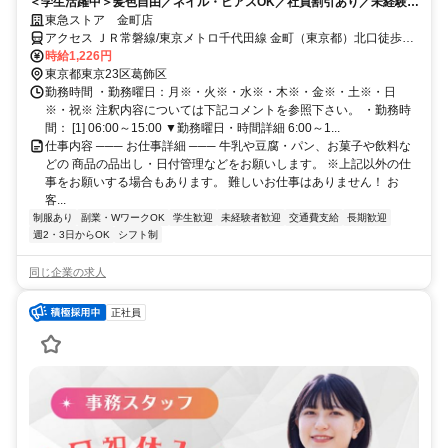
＜学生活躍中＞髪色自由／ネイル・ピアスOK／社員割引あり／未経験歓
迎
東急ストア 金町店
アクセス ＪＲ常磐線/東京メトロ千代田線 金町（東京都）北口徒歩約
2分、京成金町線 京成金町徒歩約4分、京成金町線 柴又徒歩約21分
時給1,226円
東京都東京23区葛飾区
勤務時間 ・勤務曜日：月※・火※・水※・木※・金※・土※・日
※・祝※ 注釈内容については下記コメントを参照下さい。 ・勤務時
間： [1] 06:00～15:00 ▼勤務曜日・時間詳細 6:00～1...
仕事内容 ─── お仕事詳細 ─── 牛乳や豆腐・パン、お菓子や飲料な
どの 商品の品出し・日付管理などをお願いします。 ※上記以外の仕
事をお願いする場合もあります。 難しいお仕事はありません！ お
客...
制服あり
副業・WワークOK
学生歓迎
未経験者歓迎
交通費支給
長期歓迎
週2・3日からOK
シフト制
同じ企業の求人
正社員