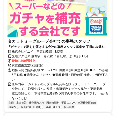
タカラトミーグループ会社での事務スタッフ
「ガチャ」で夢をお届けする会社の事務スタッフ募集☆ 平日のみ週5日
なので、家庭との両立も可能◎
株式会社ペニイ 事業戦略部 MD課
交通アクセス 最寄駅：青砥駅 「青砥駅」より徒歩11分
時給1,300円以上
東京都東京23区葛飾区
勤務時間 固定時間制 9:00～17:00 実働7時間/休憩1時間 ◆平日のみ週
5日勤務 ◆残業はありません ◆勤務時間・日数は面接時にご相談下さ
い
仕事内容 「ガチャ」のカプセル玩具等を扱うタカラトミーグループ
会社にて、 取引先様への発注・出荷業務やデータ集計・更新業務・
電話応対など、 本社事業戦略部MD課での事務のお仕事です。 わから
ないことは...
主婦・主夫歓迎
社会保険あり
固定時間制
平日のみOK
交通費全額支給
残業なし
長期歓迎
社割あり
週4日以上OK
服装自由