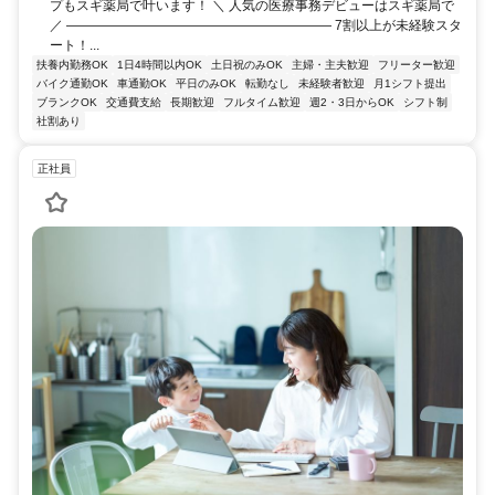
プもスギ薬局で叶います！ ＼ 人気の医療事務デビューはスギ薬局で
／ ―――――――――――――――――――― 7割以上が未経験スタ
ート！...
扶養内勤務OK
1日4時間以内OK
土日祝のみOK
主婦・主夫歓迎
フリーター歓迎
バイク通勤OK
車通勤OK
平日のみOK
転勤なし
未経験者歓迎
月1シフト提出
ブランクOK
交通費支給
長期歓迎
フルタイム歓迎
週2・3日からOK
シフト制
社割あり
正社員