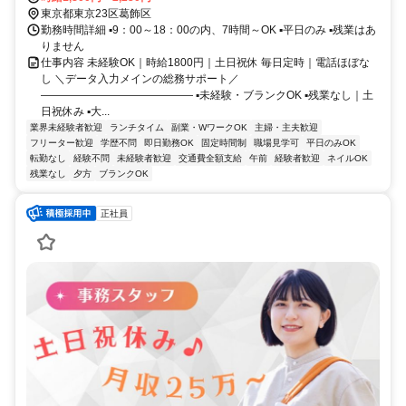
東京都東京23区葛飾区
勤務時間詳細 ▪️9：00～18：00の内、7時間～OK ▪️平日のみ ▪️残業はあ
りません
仕事内容 未経験OK｜時給1800円｜土日祝休 毎日定時｜電話ほぼな
し ＼データ入力メインの総務サポート／
—————————————— ▪️未経験・ブランクOK ▪️残業なし｜土
日祝休み ▪️大...
業界未経験者歓迎
ランチタイム
副業・WワークOK
主婦・主夫歓迎
フリーター歓迎
学歴不問
即日勤務OK
固定時間制
職場見学可
平日のみOK
転勤なし
経験不問
未経験者歓迎
交通費全額支給
午前
経験者歓迎
ネイルOK
残業なし
夕方
ブランクOK
正社員