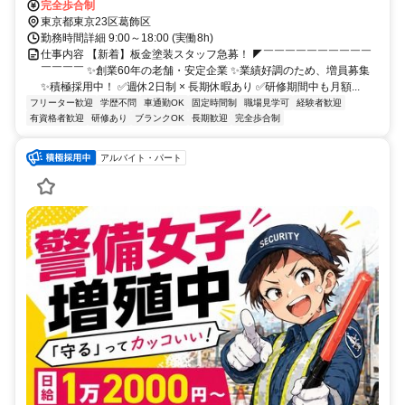
完全歩合制
東京都東京23区葛飾区
勤務時間詳細 9:00～18:00 (実働8h)
仕事内容 【新着】板金塗装スタッフ急募！ ◤￣￣￣￣￣￣￣￣￣￣
￣￣￣￣ ✨創業60年の老舗・安定企業 ✨業績好調のため、増員募集
✨積極採用中！ ✅週休2日制 × 長期休暇あり ✅研修期間中も月額...
フリーター歓迎
学歴不問
車通勤OK
固定時間制
職場見学可
経験者歓迎
有資格者歓迎
研修あり
ブランクOK
長期歓迎
完全歩合制
アルバイト・パート