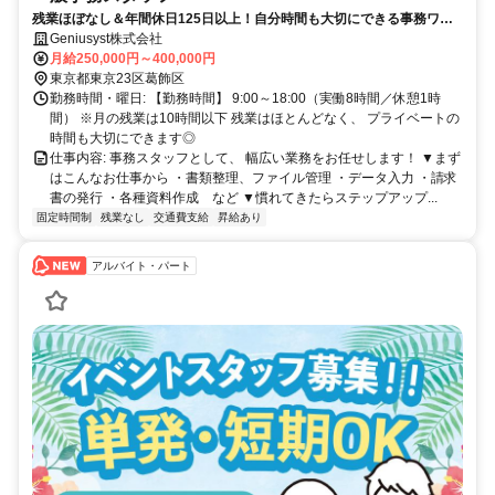
残業ほぼなし＆年間休日125日以上！自分時間も大切にできる事務ワー
ク◎
Geniusyst株式会社
月給250,000円～400,000円
東京都東京23区葛飾区
勤務時間・曜日: 【勤務時間】 9:00～18:00（実働8時間／休憩1時
間） ※月の残業は10時間以下 残業はほとんどなく、 プライベートの
時間も大切にできます◎
仕事内容: 事務スタッフとして、 幅広い業務をお任せします！ ▼まず
はこんなお仕事から ・書類整理、ファイル管理 ・データ入力 ・請求
書の発行 ・各種資料作成 など ▼慣れてきたらステップアップ...
固定時間制
残業なし
交通費支給
昇給あり
アルバイト・パート