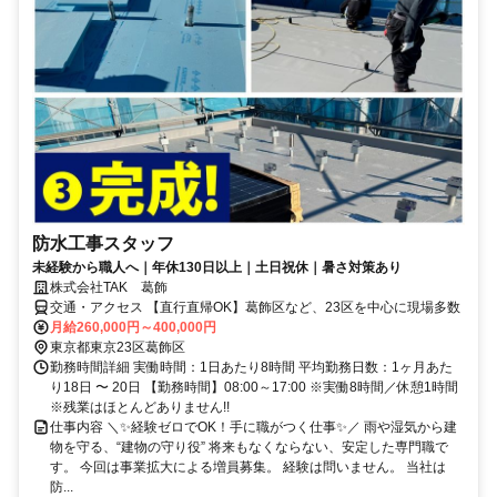
防水工事スタッフ
未経験から職人へ｜年休130日以上｜土日祝休｜暑さ対策あり
株式会社TAK 葛飾
交通・アクセス 【直行直帰OK】葛飾区など、23区を中心に現場多数
月給260,000円～400,000円
東京都東京23区葛飾区
勤務時間詳細 実働時間：1日あたり8時間 平均勤務日数：1ヶ月あた
り18日 〜 20日 【勤務時間】08:00～17:00 ※実働8時間／休憩1時間
※残業はほとんどありません!!
仕事内容 ＼✨経験ゼロでOK！手に職がつく仕事✨／ 雨や湿気から建
物を守る、“建物の守り役” 将来もなくならない、安定した専門職で
す。 今回は事業拡大による増員募集。 経験は問いません。 当社は
防...