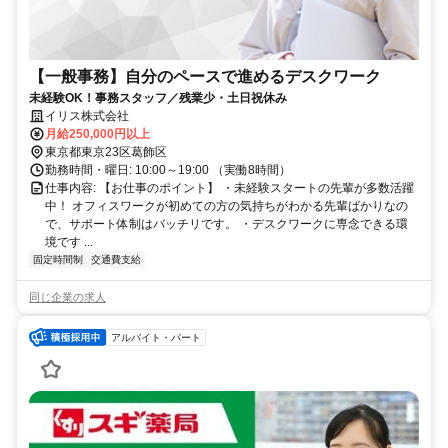
【一般事務】自分のペースで進めるデスクワーク
未経験OK！事務スタッフ／残業少・土日祝休み
イリス株式会社
月給250,000円以上
東京都東京23区葛飾区
勤務時間・曜日: 10:00～19:00 （実働8時間）
仕事内容: 【お仕事のポイント】 ・未経験スタートの先輩が多数活躍
中！ オフィスワークが初めての方の気持ちがわかる先輩ばかりなの
で、サポート体制はバッチリです。 ・デスクワークに専念できる環
境です ...
固定時間制
交通費支給
同じ企業の求人
アルバイト・パート