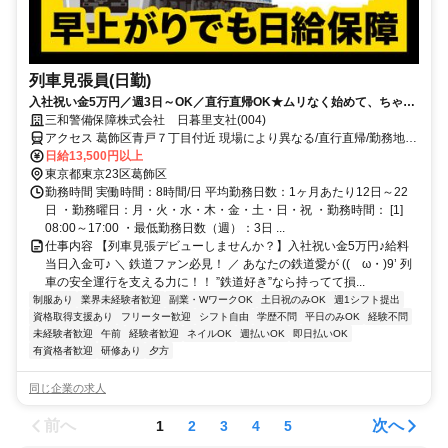
列車見張員(日勤)
入社祝い金5万円／週3日～OK／直行直帰OK★ムリなく始めて、ちゃん
と稼げる警備。
三和警備保障株式会社 日暮里支社(004)
アクセス 葛飾区青戸７丁目付近 現場により異なる/直行直帰/勤務地相
談可 ■電話面接■来社不要■即日勤務
日給13,500円以上
東京都東京23区葛飾区
勤務時間 実働時間：8時間/日 平均勤務日数：1ヶ月あたり12日～22
日 ・勤務曜日：月・火・水・木・金・土・日・祝 ・勤務時間： [1]
08:00～17:00 ・最低勤務日数（週）：3日 ...
仕事内容 【列車見張デビューしませんか？】入社祝い金5万円♪給料
当日入金可♪ ＼ 鉄道ファン必見！ ／ あなたの鉄道愛が ((ゝω・)9’ 列
車の安全運行を支える力に！！ ”鉄道好き”なら持ってて損...
制服あり
業界未経験者歓迎
副業・WワークOK
土日祝のみOK
週1シフト提出
資格取得支援あり
フリーター歓迎
シフト自由
学歴不問
平日のみOK
経験不問
未経験者歓迎
午前
経験者歓迎
ネイルOK
週払いOK
即日払いOK
有資格者歓迎
研修あり
夕方
同じ企業の求人
前へ
次へ
1
2
3
4
5