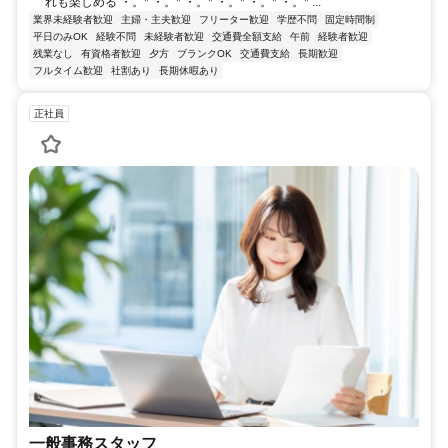
れも楽しめる ・。* ・。* ・。* ・。* ・。* ・。* ...
業界未経験者歓迎
主婦・主夫歓迎
フリーター歓迎
学歴不問
固定時間制
平日のみOK
経験不問
未経験者歓迎
交通費全額支給
午前
経験者歓迎
残業なし
有資格者歓迎
夕方
ブランクOK
交通費支給
長期歓迎
フルタイム歓迎
社割あり
長期休暇あり
正社員
一般事務スタッフ