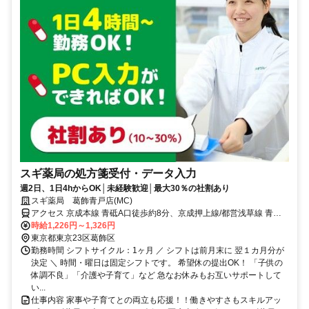
スギ薬局の処方箋受付・データ入力
週2日、1日4hからOK│未経験歓迎│最大30％の社割あり
スギ薬局 葛飾青戸店(MC)
アクセス 京成本線 青砥A口徒歩約8分、京成押上線/都営浅草線 青砥A
口徒歩約8分、京成本線 お花茶屋北口徒歩約13分
時給1,226円～1,326円
東京都東京23区葛飾区
勤務時間 シフトサイクル：1ヶ月 ／ シフトは前月末に 翌１カ月分が
決定 ＼ 時間・曜日は固定シフトです。 希望休の提出OK！ 「子供の
体調不良」「介護や子育て」など 急なお休みもお互いサポートして
い...
仕事内容 家事や子育てとの両立も応援！！働きやすさもスキルアッ