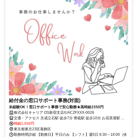
給付金の窓口サポート事務(対面)
未経験OK！窓口サポート事務で安心勤務★高時給1550円
株式会社キャリア OS新宿支店/UACZFXXX-0026
交通・アクセス 京成立石駅 徒歩7分 青砥駅 徒歩10分 お花茶屋駅 徒
歩10分
時給1,550円
東京都東京23区葛飾区
勤務時間詳細 【勤務日】平日のみ 【シフト】週5日 8:30～18:00（休