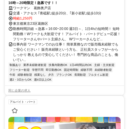
16時～20時限定！急募です！！
ワークマン 葛飾奥戸店
交通・アクセス ｢青砥駅｣徒歩20分、｢新小岩駅｣徒歩10分
時給1,250円
東京都東京23区葛飾区
勤務時間詳細 ＜急募＞16:00~20:00 週3日～、1日4hの短時間！ 短時
間勤務！Wワークも大歓迎です！ アルバイト・パートデビュー応援！
フリーターさんやパート主婦さん、 Wワーカーさんなど...
仕事内容 ワークマンでのお仕事！ 簡単業務なので販売職未経験でも
ご安心ください！ 販売未経験という方も、 正社員スタッフが一から
しっかり 教えるので安心してください！ 専門的な商品のことも、働
いてい...
制服あり
業界未経験者歓迎
扶養内勤務OK
1日4時間以内OK
主婦・主夫歓迎
フリーター歓迎
学歴不問
即日勤務OK
固定時間制
経験不問
未経験者歓迎
午前
経験者歓迎
残業なし
夕方
ブランクOK
長期歓迎
フルタイム歓迎
週2・3日からOK
週4日以上OK
同じ企業の求人
アルバイト・パート