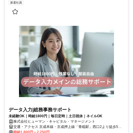
派遣社員
データ入力|総務事務サポート
未経験OK｜時給1800円｜毎日定時｜土日祝休｜ネイルOK
株式会社ヒューマン・キャピタル・マネージメント
交通・アクセス 京成本線・京成押上線「青砥駅」西口2より徒歩5分
＊ 青戸平和公園近く｜スーパーや飲食店が充実
時給1,800円～2,250円