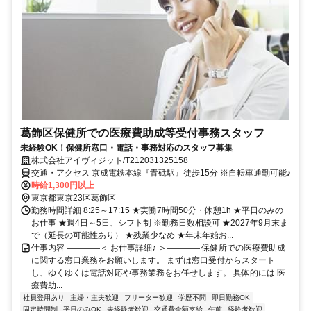
葛飾区保健所での医療費助成等受付事務スタッフ
未経験OK！保健所窓口・電話・事務対応のスタッフ募集
株式会社アイヴィジット/T212031325158
交通・アクセス 京成電鉄本線『青砥駅』徒歩15分 ※自転車通勤可能♪
時給1,300円以上
東京都東京23区葛飾区
勤務時間詳細 8:25～17:15 ★実働7時間50分・休憩1h ★平日のみの
お仕事 ★週4日～5日、シフト制 ※勤務日数相談可 ★2027年9月末ま
で（延長の可能性あり） ★残業少なめ ★年末年始お...
仕事内容 ————＜ お仕事詳細♪ ＞———— 保健所での医療費助成
に関する窓口業務をお願いします。 まずは窓口受付からスタート
し、ゆくゆくは電話対応や事務業務をお任せします。 具体的には 医
療費助...
社員登用あり
主婦・主夫歓迎
フリーター歓迎
学歴不問
即日勤務OK
固定時間制
平日のみOK
未経験者歓迎
交通費全額支給
午前
経験者歓迎