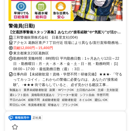
警備員(日勤)
【交通誘導警備スタッフ募集】あなたの“接客経験”や“気配り”が活かせ
ます！
三和警備保障株式会社 日暮里支社(004)
アクセス 葛飾区青戸７丁目付近 現場により異なる/直行直帰/勤務地相
談可 ■電話面接■来社不要■即日勤務
日給12,000円～15,400円
東京都東京23区葛飾区
勤務時間 実働時間：8時間/日 平均勤務日数：1ヶ月あたり12日～22
日 ・勤務曜日：月・火・水・木・金・土・日・祝 ・勤務時間： [1]
08:00～17:00 ・最低勤務日数（週）：3日 ...
仕事内容 【未経験歓迎！資格・学歴不問！研修完備】 ★★★- 「守る
ってカッコイイ」 これからの警備に必要なのは、 あなたの“接客経
験”。 -★★★ 街で暮らしていると、 必ず見かける建設工事...
制服あり
業界未経験者歓迎
副業・WワークOK
土日祝のみOK
主婦・主夫歓迎
週1シフト提出
資格取得支援あり
フリーター歓迎
シフト自由
学歴不問
平日のみOK
経験不問
未経験者歓迎
経験者歓迎
ネイルOK
週払いOK
即日払いOK
有資格者歓迎
研修あり
ブランクOK
正社員