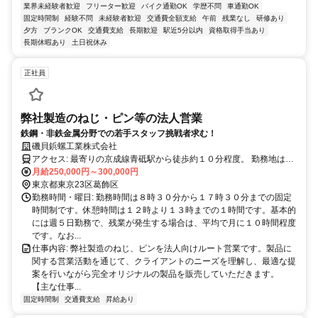
業界未経験者歓迎
フリーター歓迎
バイク通勤OK
学歴不問
車通勤OK
固定時間制
経験不問
未経験者歓迎
交通費全額支給
午前
残業なし
研修あり
夕方
ブランクOK
交通費支給
長期歓迎
駅近5分以内
資格取得手当あり
長期休暇あり
土日祝休み
正社員
弊社製造のねじ・ピン等の法人営業
鉄鋼・非鉄金属分野での若手スタッフ挑戦者求む！
磯貝鋲螺工業株式会社
アクセス: 最寄りの京成線青砥駅から徒歩約１０分程度。 勤務地は東
京都葛飾区青戸（水戸街道沿い）に位置しており、アクセスも良好で
月給250,000円～300,000円
す。通勤がしやすい環境で、快適な職場で働くことができます。
東京都東京23区葛飾区
勤務時間・曜日: 勤務時間は８時３０分から１７時３０分までの固定
時間制です。休憩時間は１２時より１３時までの１時間です。基本的
には週５日勤務で、残業が発生する場合は、平均で月に１０時間程度
です。なお...
仕事内容: 弊社製造のねじ、ピンを法人向けルート営業です。製品に
関する営業活動を通じて、クライアントのニーズを理解し、最適な提
案を行いながら完全オリジナルの製品を販売していただきます。
【主な仕事...
固定時間制
交通費支給
昇給あり