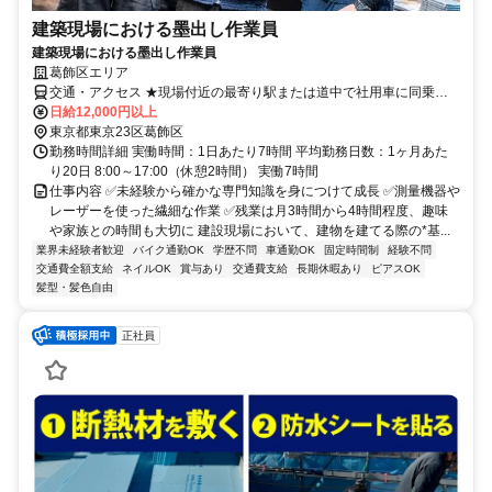
建築現場における墨出し作業員
建築現場における墨出し作業員
葛飾区エリア
交通・アクセス ★現場付近の最寄り駅または道中で社用車に同乗す
る形となります。
日給12,000円以上
東京都東京23区葛飾区
勤務時間詳細 実働時間：1日あたり7時間 平均勤務日数：1ヶ月あた
り20日 8:00～17:00（休憩2時間） 実働7時間
仕事内容 ✅️未経験から確かな専門知識を身につけて成長 ✅️測量機器や
レーザーを使った繊細な作業 ✅️残業は月3時間から4時間程度、趣味
や家族との時間も大切に 建設現場において、建物を建てる際の*基...
業界未経験者歓迎
バイク通勤OK
学歴不問
車通勤OK
固定時間制
経験不問
交通費全額支給
ネイルOK
賞与あり
交通費支給
長期休暇あり
ピアスOK
髪型・髪色自由
正社員