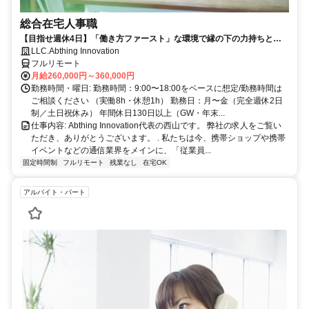
総合在宅人事職
【目指せ週休4日】「働き方ファースト」な環境で縁の下の力持ちとし
て活躍する人事ポジション｜20代30代活躍中
LLC.Abthing Innovation
フルリモート
月給260,000円～360,000円
勤務時間・曜日: 勤務時間：9:00〜18:00をベースに想定/勤務時間は
ご相談ください （実働8h・休憩1h） 勤務日：月〜金（完全週休2日
制／土日祝休み） 年間休日130日以上（GW・年末...
仕事内容: Abthing Innovation代表の西山です。 弊社の求人をご覧い
ただき、ありがとうございます。 . 私たちは今、携帯ショップや携帯
イベントなどの通信業界をメインに、「従業員...
固定時間制
フルリモート
残業なし
在宅OK
アルバイト・パート