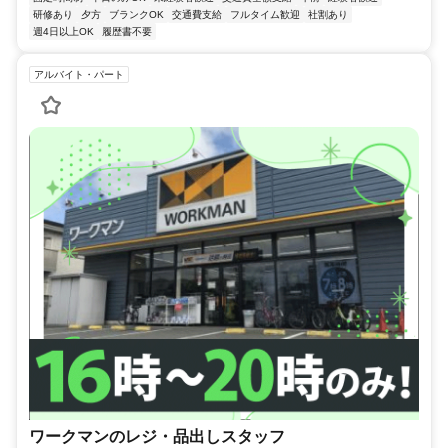
研修あり
夕方
ブランクOK
交通費支給
フルタイム歓迎
社割あり
週4日以上OK
履歴書不要
アルバイト・パート
ワークマンのレジ・品出しスタッフ