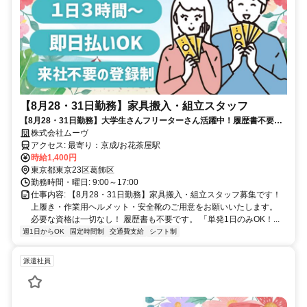
【8月28・31日勤務】家具搬入・組立スタッフ
【8月28・31日勤務】大学生さんフリーターさん活躍中！履歴書不要／
即支払い可能◎未経験OK！
株式会社ムーヴ
アクセス: 最寄り：京成/お花茶屋駅
時給1,400円
東京都東京23区葛飾区
勤務時間・曜日: 9:00～17:00
仕事内容: 【8月28・31日勤務】家具搬入・組立スタッフ募集です！
上履き・作業用ヘルメット・安全靴のご用意をお願いいたします。
必要な資格は一切なし！ 履歴書も不要です。 「単発1日のみOK！...
週1日からOK
固定時間制
交通費支給
シフト制
派遣社員