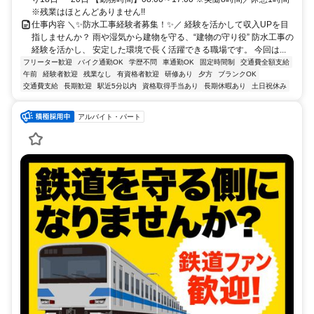
※残業はほとんどありません!!
仕事内容 ＼✨防水工事経験者募集！✨／ 経験を活かして収入UPを目
指しませんか？ 雨や湿気から建物を守る、“建物の守り役” 防水工事の
経験を活かし、 安定した環境で長く活躍できる職場です。 今回は...
フリーター歓迎
バイク通勤OK
学歴不問
車通勤OK
固定時間制
交通費全額支給
午前
経験者歓迎
残業なし
有資格者歓迎
研修あり
夕方
ブランクOK
交通費支給
長期歓迎
駅近5分以内
資格取得手当あり
長期休暇あり
土日祝休み
アルバイト・パート