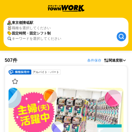
東京都
青砥駅
職種を選択してください
固定時間・固定シフト制
キーワードを選択してください
507件
条件保存
関連度順
アルバイト・パート