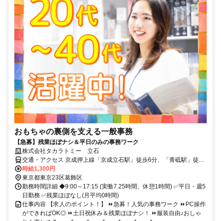
おもちゃの裏側を支える一般事務
【急募】残業ほぼナシ＆平日のみの事務ワーク
株式会社タカラトミー 立石
交通・アクセス 京成押上線「京成立石駅」徒歩6分、「青砥駅」徒歩
12分、「お花茶屋駅」徒歩17分
時給1,300円
東京都東京23区葛飾区
勤務時間詳細 ◆9:00～17:15 (実働7.25時間、休憩1時間) ✅平日・週5
日勤務 ✅残業ほぼなし(月平均0時間)
仕事内容 【求人のポイント！】 ⏩急募！人気の事務ワーク ⏩PC操作
ができればOK◎ ⏩土日祝休み＆残業ほぼナシ！ ⏩服装自由♪おしゃ