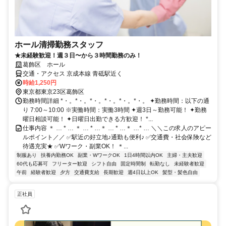
ホール清掃勤務スタッフ
★未経験歓迎！週３日〜から３時間勤務のみ！
葛飾区 ホール
交通・アクセス 京成本線 青砥駅近く
時給1,250円
東京都東京23区葛飾区
勤務時間詳細 *・。*・。*・。*・。*・。*・。 ✦勤務時間：以下の通
り 7:00～10:00 ※実働時間：実働3時間 ✦週3日～勤務可能！ ✦勤務
曜日相談可能！ ✦日曜日出勤できる方歓迎！ *...
仕事内容 ＊ … * … ＊ … * …＊ … * …＊ …* … ＼＼この求人のアピー
ルポイント／／ ✅駅近の好立地♪通勤も便利♪ ✅交通費・社会保険など
待遇充実★ ✅Wワーク・副業OK！ ＊...
制服あり
扶養内勤務OK
副業・WワークOK
1日4時間以内OK
主婦・主夫歓迎
60代も応募可
フリーター歓迎
シフト自由
固定時間制
転勤なし
未経験者歓迎
午前
経験者歓迎
夕方
交通費支給
長期歓迎
週4日以上OK
髪型・髪色自由
正社員