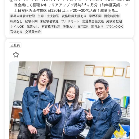
長企業にて役職やキャリアアップ ✅賞与3.5ヶ月分（前年度実績） ✅
土日祝休み＆年間休日120日以上 ✅20〜30代活躍！裁量ある...
業界未経験者歓迎
主婦・主夫歓迎
資格取得支援あり
学歴不問
固定時間制
転勤なし
経験不問
未経験者歓迎
フルリモート
交通費全額支給
経験者歓迎
ネイルOK
残業なし
有資格者歓迎
研修あり
在宅OK
賞与あり
ブランクOK
育休あり
交通費支給
正社員