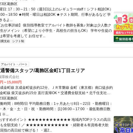
23区葛飾区
日: 17：30～21：50（週3日以上のレギュラーstaff！シフト相談OK）
:00～18:50 ★時間・曜日は相談OK ★テスト期間、行事があるなど 学
るよ...
 【お仕事詳細】 個別指導教室でアルバイト教師を募集♪ 対象は少人数ク
学生がメイン♪ （希望により小学生・高校生の担当もOK） 学年や生徒の
希望を考慮して お任せす...
通費支給
シフト制
アルバイト・パート
通警備スタッフ/葛飾区金町1丁目エリア
保障株式会社
0円～15,000円
京成金町線 京成金町徒歩約12分、ＪＲ常磐線 金町（東京都）南口徒歩約
成金町線 柴又徒歩約15分 直行直帰OK＊交通費全額支給＊北千住支社
）（「北千住駅」東口より徒歩3分程度）※支社が複数ある為、自宅の
23区葛飾区
お近くの支社での面接OK！
実働時間：8時間/日 平均勤務日数：1ヶ月あたり8日～22日 ・勤務曜日：
木・金・土・日・祝 ・勤務時間： [1] 08:00～17:00 ・最低勤務日数
※...
■おすすめポイント ★★★★★★★★★★★★ 地域内TOPクラスの高日
費も全額支給！／ ★★★★★★★★★★★★ ・経験者＆有資格者大歓
屈指の高日給で稼げる！ ・週2...