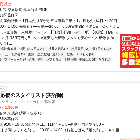
0円以上
セス 柴又駅周辺/直行直帰OK
23区葛飾区
 実働時間：1日あたり8時間 平均勤務日数：1ヶ月あたり4日 〜 20日
00～17:00(実働8h) ■■夜勤■■20:00～5:00(実働8h) ＊週1日～OK ＊土...
＼⭐無資格・未経験OK⭐／／ 【日勤】日給1万2500円 【夜勤】日給1万
――＞月収35万円も!! - ＼＼⭐充実した研修もありで安心⭐／／ 研修参加で
!! ...
未経験者歓迎
短期（3ヵ月以内）
扶養内勤務OK
社員登用あり
週1日からOK
K
土日祝のみOK
主婦・主夫歓迎
週1シフト提出
60代も応募可
り
フリーター歓迎
短期
早朝
シフト自由
学歴不問
平日のみOK
学生歓迎
ート
応援のスタイリスト(美容師)
ークラブ イトーヨーカドー高砂店
円～1,350円
セス 京成高砂駅～徒歩1分
23区葛飾区
9:30～19:30の間で週1日･1日4h～OK ●家庭と両立型 9:30～
子どもが帰ってくる前に） 10:00～14:00（お昼ごはん準備の前に） ● 午後