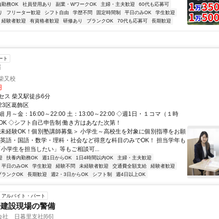
内勤務OK
社員登用あり
副業・WワークOK
主婦・主夫歓迎
60代も応募可
り
フリーター歓迎
シフト自由
学歴不問
固定時間制
平日のみOK
学生歓迎
経験者歓迎
有資格者歓迎
研修あり
ブランクOK
70代も応募可
長期歓迎
ート
師
柴又校
円
セス 柴又駅徒歩6分
23区葛飾区
月～金：16:00～22:00 土：13:00～22:00 ◇週1日・１コマ（１時
OK ◇シフト自己申告制 働き方はあなた次第！
＜未経験OK！個別塾講師募集＞ 小学生～高校生を対象に個別指導をお願
 英語・国語・数学・理科・社会など得意な科目のみでOK！ 担当学年も
「小学生を担当したい」等もご相談可...
迎
扶養内勤務OK
週1日からOK
1日4時間以内OK
主婦・主夫歓迎
平日のみOK
学生歓迎
経験不問
未経験者歓迎
交通費全額支給
経験者歓迎
ブランクOK
長期歓迎
週2・3日からOK
シフト制
週4日以上OK
アルバイト・パート
や建設現場の警備
社 日暮里支社[66]