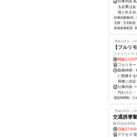
仕事内容 
る必要はあ
様と向き合
扶養内勤務OK
主婦・主夫歓迎
有資格者歓迎
アルバイト・パ
【フルリモ
ファストドク
時給1,52
フルリモー
勤務時間・
に勤務する
用後に決定し
仕事内容: >>
代わりに ・
固定時間制
フ
アルバイト・パ
交通誘導警
株式会社MSK
日給17,04
アクセス 