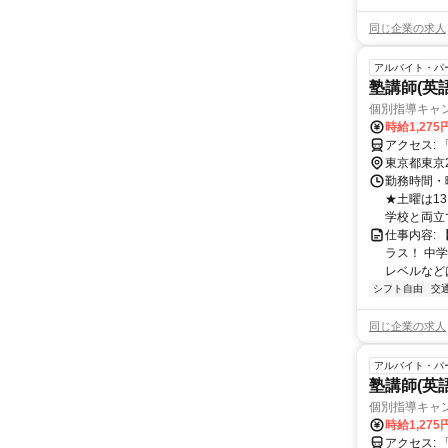
同じ企業の求人
アルバイト・パ
塾講師(英
個別指導キャ
時給1,27
ア
東京都東京
勤務時間・曜
★土曜は13
学校と両立で
仕事内容:
ラス！ 中
レベルなどは
シフト自由
交
同じ企業の求人
アルバイト・パ
塾講師(英
個別指導キャ
時給1,27
ア