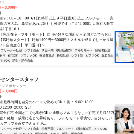
ロス
円～3,000円
ト
 9：00～18：00 ★1日5時間以上 ★平日週3日以上 フルリモート、完
西圏の方のみ、希望があれば出社も可能です（〒542-0081 大阪府大阪市
丁目16-1...
✅【完全在宅・フルリモート】 自宅や好きな場所から全国どこでもお仕
✅【高時給スタート】 時給1400円〜3000円！スキルや成果でしっかり還
フト自由度◎】 平日週3日〜...
フリーター歓迎
シフト自由
学歴不問
即日勤務OK
フルリモート
経験者歓迎
あり
在宅OK
ブランクOK
交通費支給
長期歓迎
シフト制
ピアスOK
服装自由
ひげOK
髪型・髪色自由
ルセンタースタッフ
テレアポセンター
円～3,000円
ト
 勤務時間も自分のペースで決めてOK！ 例： 9:00~18:00
00 12:00~20:00 など
✅完全在宅 全国どこでも勤務OK ✅通勤もノルマもなし ✅在宅で月収25万
能！ 経験・成果に応じて昇給あり。 フルリモート環境で、自分らしい
入アップを両立できます あ...
フリーター歓迎
シフト自由
学歴不問
フルリモート
経験者歓迎
ネイルOK
K
シフト制
ピアスOK
服装自由
ひげOK
髪型・髪色自由