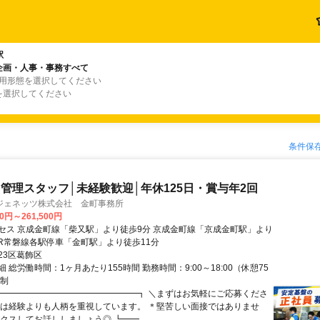
駅
企画・人事・事務すべて
雇用形態を選択してください
を選択してください
条件保
管理スタッフ│未経験歓迎│年休125日・賞与年2回
ジェネッツ株式会社 金町事務所
00円～261,500円
セス 京成金町線「柴又駅」より徒歩9分 京成金町線「京成金町駅」より
 JR常磐線各駅停車「金町駅」より徒歩11分
23区葛飾区
 総労働時間：1ヶ月あたり155時間 勤務時間：9:00～18:00（休憩75
ト制
┏━━━━━━━━━━━━━━━━┓ ＼まずはお気軽にご応募くださ
考は経験よりも人柄を重視しています。 ＊堅苦しい面接ではありませ
クスしてお話ししましょう◎ ┗━━...