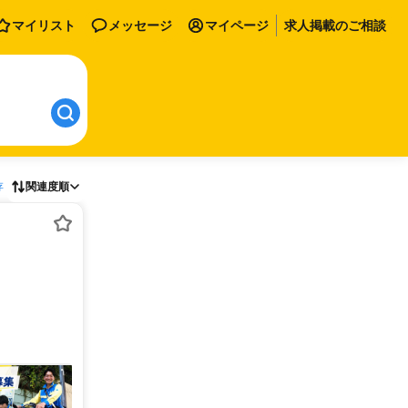
マイリスト
メッセージ
マイページ
求人掲載のご相談
存
関連度順