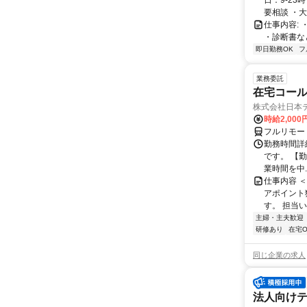
日：9-2
要相談 ・大型
仕事内容:
・診断書な
即日勤務OK
フ
業務委託
在宅コー
株式会社日本
時給2,000
フルリモー
勤務時間詳
です。 【勤務
業時間を中..
仕事内容 
アポイント
す。 担当い
主婦・主夫歓迎
研修あり
在宅O
同じ企業の求人
法人向けテ