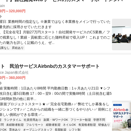
ain
00円～320,000円
ト
曜日: 業務時間の指定なし ※兼業ではなく本業務をメインで行っていた
優先的に採用させていただきます
 ＼ 【完全在宅】月額27万円スタート！自社開発サービスのCS業務／ フ
で残業なし！業績・貢献度に応じた随時昇給で収入UP！ これまでのご
たの魅力を詳しく記載のうえ、ぜ...
残業なし
昇給あり
ト 民泊サービスAirbnbのカスタマーサポート
ance Japan株式会社
00円～360,000円
ト
細 実働時間：1日あたり8時間 平均勤務日数：1ヶ月あたり21日 ▼シフ
祝日含む週5日勤務 17：00～翌9：00の間で実働8時間（土日祝含む週5
1時間休憩の他に前半...
★新規プロジェクトスタート★ ✅ 完全在宅勤務♪ ✅ 弊社でしか募集をし
ジションです♪ ✅ これからの組織を一緒に形づくるやりがい ✅ 前例にと
しい挑戦ができる環境 ✅...
迎
ランチタイム
社員登用あり
副業・WワークOK
フリーター歓迎
学歴不問
不問
未経験者歓迎
フルリモート
経験者歓迎
ネイルOK
有資格者歓迎
研修あり
クOK
育休あり
オープニングスタッフ
長期歓迎
シフト制