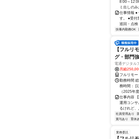
8:00～1
ミ出しのみお
仕事情報 
す。 ●受
巡回・点検（
扶養内勤務OK
【フルリモ
グ・部門
電通デジタル
月給250,0
フルリモー
勤務時間 
務時間： [
（2025年
仕事内容 
運用コンサ
るけれど、
社員登用あり
賞与あり
育休
業務委託
【フルリモ