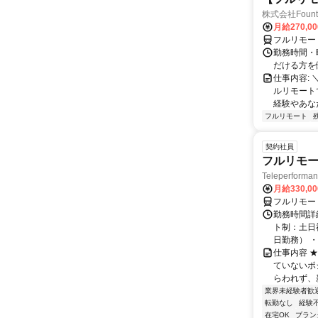
株式会社Fount
月給270,0
フルリモー
勤務時間・
だける方を
仕事内容:
ルリモート
経験やあな
フルリモート
契約社員
フルリモー
Teleperform
月給330,0
フルリモー
勤務時間詳
ト制：土日
日勤務） ・
仕事内容 
ていないポ
らわれず、新
業界未経験者歓
転勤なし
経験
在宅OK
ブラン