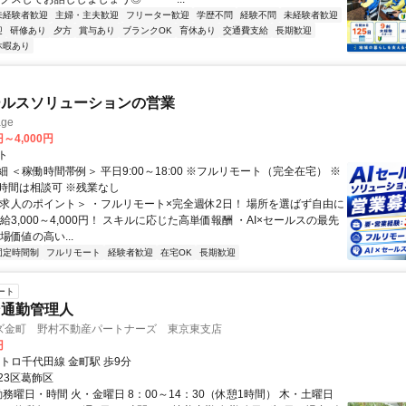
未経験者歓迎
主婦・主夫歓迎
フリーター歓迎
学歴不問
経験不問
未経験者歓迎
迎
研修あり
夕方
賞与あり
ブランクOK
育休あり
交通費支給
長期歓迎
休暇あり
ールスソリューションの営業
ge
円～4,000円
ト
 ＜稼働時間帯例＞ 平日9:00～18:00 ※フルリモート（完全在宅） ※
時間は相談可 ※残業なし
＜求人のポイント＞ ・フルリモート×完全週休2日！ 場所を選ばず自由に
給3,000～4,000円！ スキルに応じた高単価報酬 ・AI×セールスの最先
場価値の高い...
固定時間制
フルリモート
経験者歓迎
在宅OK
長期歓迎
ート
ン通勤管理人
ズ金町 野村不動産パートナーズ 東京東支店
円
トロ千代田線 金町駅 歩9分
23区葛飾区
勤務曜日・時間 火・金曜日 8：00～14：30（休憩1時間） 木・土曜日