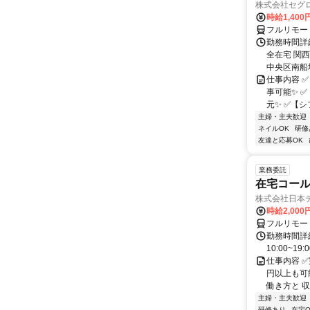
株式会社セグ
時給1,400
フルリモー
勤務時間詳細
全在宅 関
中央区南船場1
仕事内容 
事可能✨ 
元✨ ✅【シ
主婦・主夫歓迎
ネイルOK
研修
友達と応募OK
業務委託
在宅コー
株式会社日本
時給2,000
フルリモー
勤務時間詳細
10:00~19:
仕事内容 
円以上も可
働き方と 収
主婦・主夫歓迎
研修あり
在宅O