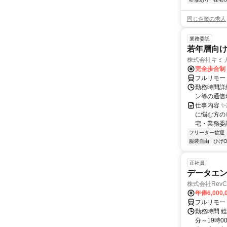
同じ企業の求人
業務委託
若年層向け
株式会社キミ
完全歩合制
フルリモー
勤務時間詳
ン等の通信環境があ
仕事内容 
に悩む方の
宅・業務委
フリーター歓迎
服装自由
ひげO
正社員
データエ
株式会社RevC
年俸6,000,
フルリモー
勤務時間 総
分～19時0