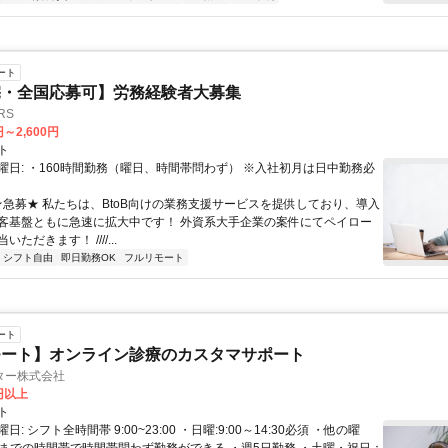
ート
宅・全国応募可】労務経験者大募集
RS
円～2,600円
ト
曜日: ・160時間勤務（曜日、時間帯問わず） ※入社初月は日中勤務必
 ★急募★ 私たちは、BtoB向けの業務支援サービスを提供しており、導入
客基盤ともに急速に拡大中です！ 外資系大手企業の案件にてペイロー
ただきます！ ////...
シフト自由
即日勤務OK
フルリモート
ート
モート】オンライン診療のカスタマサポート
ター株式会社
6円以上
ト
: シフト全時間帯 9:00~23:00 ・日曜:9:00～14:30必須 ・他の曜