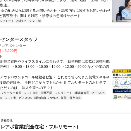
3時までの時間帯で時間帯問わず勤務ができる ・週5日勤務 ・土曜・祝日：
連...
 ・薬の配送状況に関するお問い合わせ ・請求内容に関するお問い合わせ
ど書類発行に関する対応 ・診療後の患者様サポート
ルリモート
在宅OK
シフト制
ルセンタースタッフ
テレアポセンター
円～3,000円
ト
細 担当案件やライフスタイルに合わせて、 勤務時間は柔軟に調整可能
例】 ・9:00～18:00 ・10:00～19:00 ・12:00～20:00 など 企業の営
.
＜アウトバウンドコール経験者歓迎＞ これまで培ってきた架電スキルや
獲得の経験を、 全国どこからでも活かせる フルリモートのお仕事で
ただくのは、 法人企業へのアウト...
フリーター歓迎
シフト自由
学歴不問
フルリモート
経験者歓迎
ネイルOK
K
シフト制
ピアスOK
服装自由
ひげOK
髪型・髪色自由
業務委託
レアポ営業(完全在宅・フルリモート)