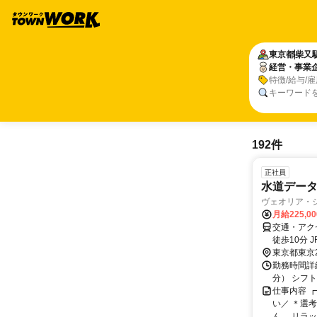
東京都
柴又
経営・事業
特徴/給与/
キーワード
192件
正社員
水道データ
ヴェオリア・
月給225,0
交通・アク
徒歩10分
東京都東京
勤務時間詳細
分） シフ
仕事内容 
い／ ＊選
ん。 リラッ