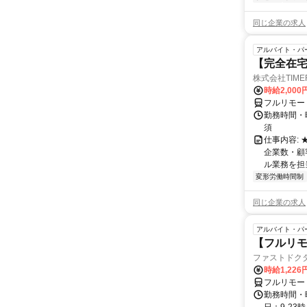
同じ企業の求人
アルバイト・パ
【完全在
株式会社TIME
時給2,000
フルリモー
勤務時間・
須
仕事内容:
企業数・顧
ル業務を担当い
変形労働時間制
同じ企業の求人
アルバイト・パ
【フルリ
ファストドク
時給1,22
フルリモー
勤務時間・曜日