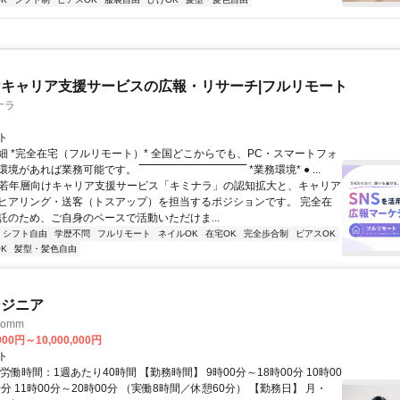
キャリア支援サービスの広報・リサーチ|フルリモート
ナラ
ト
細 *完全在宅（フルリモート）* 全国どこからでも、PC・スマートフォ
れば業務可能です。 ‾‾‾‾‾‾‾‾‾‾‾‾‾‾‾‾‾‾‾‾‾‾‾‾‾‾‾‾‾‾ *業務環境* ● ...
✨若年層向けキャリア支援サービス「キミナラ」の認知拡大と、キャリア
ヒアリング・送客（トスアップ）を担当するポジションです。 完全在
託のため、ご自身のペースで活動いただけま...
シフト自由
学歴不問
フルリモート
ネイルOK
在宅OK
完全歩合制
ピアスOK
K
髪型・髪色自由
ンジニア
omm
000円～10,000,000円
ト
労働時間：1週あたり40時間 【勤務時間】 9時00分～18時00分 10時00
0分 11時00分～20時00分 （実働8時間／休憩60分） 【勤務日】 月・