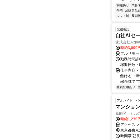
制服あり
業界
午前
経験者歓
シフト制
長期
業務委託
自社AIセ
株式会社Algoa
時給3,000
フルリモー
勤務時間詳細
稼働日数・
仕事内容 
働ける ・時
端領域で 市
社員登用あり
アルバイト・パ
マンショ
葛飾区 ヒル
時給1,230
アクセス メ
東京都東京
時間帯 朝 