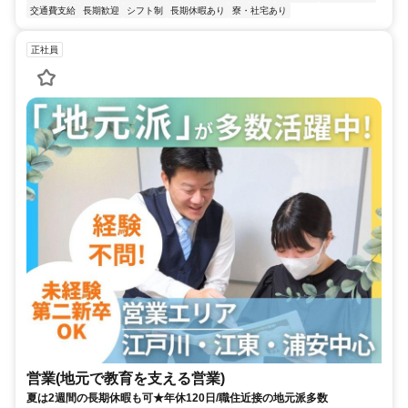
交通費支給
長期歓迎
シフト制
長期休暇あり
寮・社宅あり
正社員
営業(地元で教育を支える営業)
夏は2週間の長期休暇も可★年休120日/職住近接の地元派多数