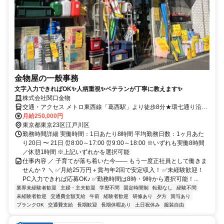
金物屋の一般事務
文字入力できればOK✨人柄重視✨ベテランが丁寧に教えます✨
株式会社関口金物
交通・アクセス メトロ東西線「葛西駅」より徒歩8分★環七通り沿い
にあるお店です！
月給250,000円
東京都東京23区江戸川区
勤務時間詳細 実働時間：1日あたり8時間 平均勤務日数：1ヶ月あた
り20日 〜 21日 ⏰8:00～17:00 ⏰9:00～18:00 ※いずれも実働8時間
／休憩1時間 ※上記いずれかを選択可能
仕事内容 ／ 子育てが落ち着いた今―― もう一度正社員として働きま
せんか？ ＼ ✅月給25万円＋賞与年2回で安定収入！ ✅未経験歓迎！
PC入力できれば応募OK♪ ✅勤務時間は8時・9時から選択可能！...
業界未経験者歓迎
主婦・主夫歓迎
学歴不問
固定時間制
転勤なし
経験不問
未経験者歓迎
交通費全額支給
午前
経験者歓迎
研修あり
夕方
賞与あり
ブランクOK
交通費支給
長期歓迎
長期休暇あり
土日祝休み
服装自由