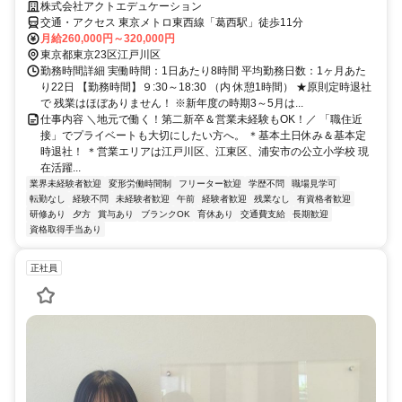
株式会社アクトエデュケーション
交通・アクセス 東京メトロ東西線「葛西駅」徒歩11分
月給260,000円～320,000円
東京都東京23区江戸川区
勤務時間詳細 実働時間：1日あたり8時間 平均勤務日数：1ヶ月あた
り22日 【勤務時間】９:30～18:30 （内 休憩1時間） ★原則定時退社
で 残業はほぼありません！ ※新年度の時期3～5月は...
仕事内容 ＼地元で働く！第二新卒＆営業未経験もOK！／ 「職住近
接」でプライベートも大切にしたい方へ。 ＊基本土日休み＆基本定
時退社！ ＊営業エリアは江戸川区、江東区、浦安市の公立小学校 現
在活躍...
業界未経験者歓迎
変形労働時間制
フリーター歓迎
学歴不問
職場見学可
転勤なし
経験不問
未経験者歓迎
午前
経験者歓迎
残業なし
有資格者歓迎
研修あり
夕方
賞与あり
ブランクOK
育休あり
交通費支給
長期歓迎
資格取得手当あり
正社員