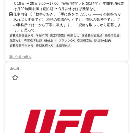
り18日 〜 20日 9:00〜17:00（実働7時間／休憩1時間） 年間平均残業
は月20時間未満（繁忙期1〜3月以外はほぼ残業なし...
仕事内容 【「数字が好き」「手に職をつけたい」——その気持ちが
あれば大丈夫です】 税務の知識がなくても、簿記の勉強中でも、こ
の事務所では一から丁寧に教えます。 「資格を取ってから応募しよ
う」と思って...
資格取得支援あり
学歴不問
固定時間制
転勤なし
交通費全額支給
経験者歓迎
残業なし
有資格者歓迎
研修あり
ブランクOK
交通費支給
駅近5分以内
資格取得手当あり
長期休暇あり
土日祝休み
同じ企業の求人
正社員