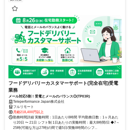
フードデリバリーカスタマーサポート(完全在宅)受電
業務
メール対応5割！受電とメールのバランス◎(TP03R)
Teleperformance Japan株式会社
フルリモート
月給218,400円以上
勤務時間詳細 実働時間：1日あたり8時間 平均勤務日数：1ヶ月あた
り20日 〜 21日 シフト制 1日あたりの実働時間：最大8時間/日 ◆7～
25時(可能な方は27時)の間で週5日/実働8時間のシフ...