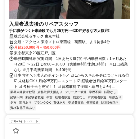
入居者退去後のリペアスタッフ
手に職がつく✨未経験でも月25万円～◎DIY好きな方大歓迎❗
株式会社ゼネック 東京本社
交通・アクセス 東京メトロ東西線「葛西駅」より徒歩4分
月給250,000円～450,000円
東京都東京23区江戸川区
勤務時間詳細 実働時間：1日あたり8時間 平均勤務日数：1ヶ月あた
り20日 〜 22日 ⏰9:00～18:00 （実働8時間/休憩1時間） ※ほぼ残業
なし ※月平均残業時間：約10時間
仕事内容 ＼✨求人のポイント✨／ ☑ 1からスキルを身につけられる◎
☑ 未経験OK！月給25万円～スタート ☑ 経験者は月給30万円スター
ト ☑ 各種手当も充実！！ ☑ 資格取得で役職・給与もUP可...
業界未経験者歓迎
資格取得支援あり
フリーター歓迎
学歴不問
転勤なし
経験不問
未経験者歓迎
午前
経験者歓迎
残業なし
有資格者歓迎
研修あり
夕方
賞与あり
ブランクOK
育休あり
交通費支給
長期歓迎
駅近5分以内
資格取得手当あり
アルバイト・パート