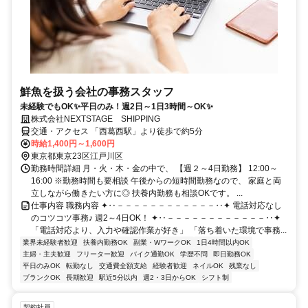
鮮魚を扱う会社の事務スタッフ
未経験でもOK✨平日のみ！週2日～1日3時間～OK✨
株式会社NEXTSTAGE SHIPPING
交通・アクセス 「西葛西駅」より徒歩で約5分
時給1,400円～1,600円
東京都東京23区江戸川区
勤務時間詳細 月・火・木・金の中で、 【週２～4日勤務】 12:00～
16:00 ※勤務時間も要相談 午後からの短時間勤務なので、 家庭と両
立しながら働きたい方に◎ 扶養内勤務も相談OKです。 ...
仕事内容 職務内容 ✦‥－－－－－－－－－－－－‥✦ 電話対応なし
のコツコツ事務♪ 週2～4日OK！ ✦‥－－－－－－－－－－－－‥✦
「電話対応より、入力や確認作業が好き」 「落ち着いた環境で事務...
業界未経験者歓迎
扶養内勤務OK
副業・WワークOK
1日4時間以内OK
主婦・主夫歓迎
フリーター歓迎
バイク通勤OK
学歴不問
即日勤務OK
平日のみOK
転勤なし
交通費全額支給
経験者歓迎
ネイルOK
残業なし
ブランクOK
長期歓迎
駅近5分以内
週2・3日からOK
シフト制
契約社員