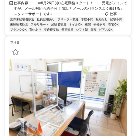
仕事内容 ━━ 📅8月26日(水)在宅勤務スタート！━━ 受電がメインで
すが、メール対応も約半分！ 電話とメールのバランスよく働けるカ
スタマーサポートです♪ ━━━━━━━━━━━━━━ 📋 仕事...
業界未経験者歓迎
社員登用あり
フリーター歓迎
学歴不問
転勤なし
経験不問
未経験者歓迎
フルリモート
経験者歓迎
ネイルOK
夜間
研修あり
在宅OK
ブランクOK
育休あり
交通費支給
長期歓迎
シフト制
深夜
ピアスOK
正社員