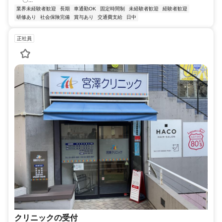
〇...
業界未経験者歓迎
長期
車通勤OK
固定時間制
未経験者歓迎
経験者歓迎
研修あり
社会保険完備
賞与あり
交通費支給
日中
正社員
クリニックの受付