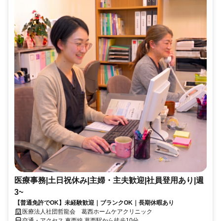
医療事務|土日祝休み|主婦・主夫歓迎|社員登用あり|週
3~
【普通免許でOK】未経験歓迎｜ブランクOK｜長期休暇あり
医療法人社団哲龍会 葛西ホームケアクリニック
交通・アクセス 東西線 葛西駅から徒歩10分