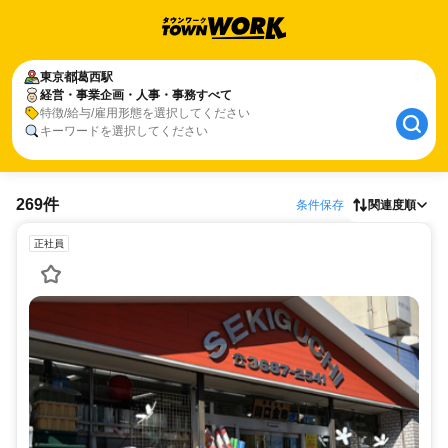
東京都
葛西駅
経営・事業企画・人事・事務すべて
特徴/給与/雇用形態を選択してください
キーワードを選択してください
269件
条件保存
関連度順
正社員