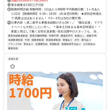
月給220,000円～280,000円
東京都東京23区江戸川区
勤務時間詳細 実働時間：1日あたり8時間 平均勤務日数：1ヶ月あた
り22日 【勤務時間】９:00～18:00 （内 休憩1時間） ★原則定時退社
で 残業はほぼありません！ ※3～4月は当社の繁忙期...
仕事内容 ＼第二新卒＆事務未経験の方もOK！／ 「職住近接」 でプラ
イベートも大切にしたい方へ。 ＊基本土日休み＆基本定時退社！ ＊
家庭と両立して働く女性社員多数♪ 現在活躍中のスタッフも、 自...
業界未経験者歓迎
変形労働時間制
学歴不問
職場見学可
転勤なし
経験不問
未経験者歓迎
午前
経験者歓迎
有資格者歓迎
研修あり
夕方
賞与あり
ブランクOK
育休あり
交通費支給
長期歓迎
資格取得手当あり
土日祝休み
服装自由
派遣社員