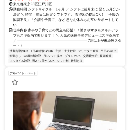
西線/ＪＲ中央本線 浦安（千葉県）西口徒歩約28分
東京都東京23区江戸川区
勤務時間 シフトサイクル：1ヶ月 ／ シフトは前月末に 翌１カ月分が
決定 ＼ 時間・曜日は固定シフトです。 希望休の提出OK！ 「子供の
体調不良」「介護や子育て」など 急なお休みもお互いサポートして
い...
仕事内容 家事や子育てとの両立も応援！！働きやすさもスキルアッ
プもスギ薬局で叶います！ ＼ 人気の医療事務デビューはスギ薬局で
／ ―――――――――――――――――――― 7割以上が未経験スタ
ート！...
扶養内勤務OK
1日4時間以内OK
主婦・主夫歓迎
フリーター歓迎
平日のみOK
転勤なし
未経験者歓迎
月1シフト提出
ブランクOK
交通費支給
長期歓迎
フルタイム歓迎
週2・3日からOK
シフト制
社割あり
アルバイト・パート