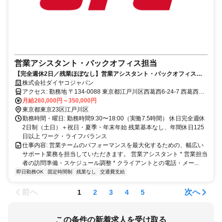
営業アシスタント・バックオフィス担当
【完全週休2日／残業ほぼなし】営業アシスタント・バックオフィス担
当
株式会社ダイヤコジャパン
アクセス: 勤務地 〒134-0088 東京都江戸川区西葛西6-24-7 西葛西メ
ディカルプラザ3F 東京メトロ東西線「西葛西駅」より徒歩約5分 * 国
月給260,000円～350,000円
内出張の可能性あり（頻度は少なめ） * 屋内原則禁煙
東京都東京23区江戸川区
勤務時間・曜日: 勤務時間9:30〜18:00（実働7.5時間） 休日完全週休
2日制（土日）＋祝日・夏季・年末年始 残業基本なし、年間休日125
日以上 ワーク・ライフバランス
仕事内容: 営業チームのパフォーマンスを最大化するための、幅広い
サポート業務を担当していただきます。 営業アシスタント * 営業担当
者の訪問準備・スケジュール調整 * クライアントとの電話・メー...
即日勤務OK
固定時間制
残業なし
交通費支給
前へ
次へ
1
2
3
4
5
この条件の新着求人を受け取る