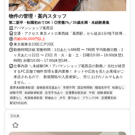
物件の管理・案内スタッフ
第二新卒・転職初めてOK！◎実働7h／35歳未満・未経験募集
アパマンショップ葛西店
交通・アクセス 東京メトロ東西線「葛西駅」から徒歩1分/地下鉄博物
館前
月給240,000円以上
東京都東京23区江戸川区
勤務時間詳細 実働時間：1日あたり6時間 〜 7時間 平均勤務日数：1
ヶ月あたり22日 〜 23日 月・火・金・土・日曜/10:00～18:00(休憩1
時間) 水曜/10:00～17:00(休憩1時...
仕事内容 ＼未経験OK！アパマンショップ葛西店の勤務／ 当社が経営
するFC店舗で物件管理＆案内業務！ ネットや広告を見たお客様がご
来店されるので、 新規開拓や入居者探し、売り上げのノルマもあり
ません。...
業界未経験者歓迎
資格取得支援あり
学歴不問
固定時間制
職場見学可
転勤なし
経験不問
未経験者歓迎
住宅手当あり
交通費全額支給
午前
経験者歓迎
残業なし
有資格者歓迎
研修あり
夕方
賞与あり
ブランクOK
交通費支給
駅近5分以内
正社員