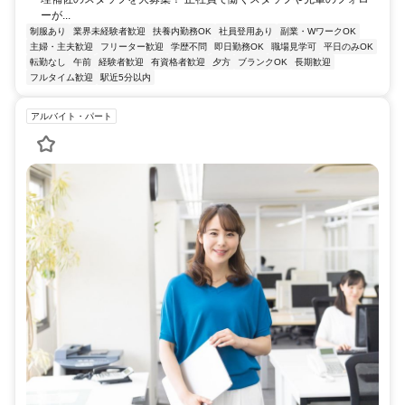
ーが...
制服あり
業界未経験者歓迎
扶養内勤務OK
社員登用あり
副業・WワークOK
主婦・主夫歓迎
フリーター歓迎
学歴不問
即日勤務OK
職場見学可
平日のみOK
転勤なし
午前
経験者歓迎
有資格者歓迎
夕方
ブランクOK
長期歓迎
フルタイム歓迎
駅近5分以内
アルバイト・パート