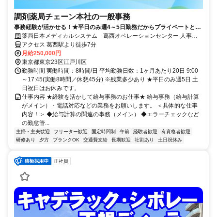
調剤薬局チェーン本社の一般事務
事務経験が活かせる！★平日のみ週4～5日勤務だからプライベートとの
両立◎
薬局日本メディカルシステム 葛西オペレーションセンター 人事総
務部[101]
アクセス 葛西駅より徒歩7分
月給250,000円
東京都東京23区江戸川区
勤務時間 実働時間：8時間/日 平均勤務日数：1ヶ月あたり20日 9:00
～17:45(実働8時間／休憩45分) ※残業多少あり ★平日のみ週5日 土
日祝日はお休みです。
仕事内容 ★経験を活かして給与事務のお仕事★ 給与事務（給与計算
がメイン）・電話対応などの業務をお願いします。 ＜具体的な仕事
内容！＞ ◆給与計算の関連の事務（メイン） ◆エラーチェックなど
の勤怠管...
主婦・主夫歓迎
フリーター歓迎
固定時間制
午前
経験者歓迎
有資格者歓迎
研修あり
夕方
ブランクOK
交通費支給
長期歓迎
社割あり
土日祝休み
正社員