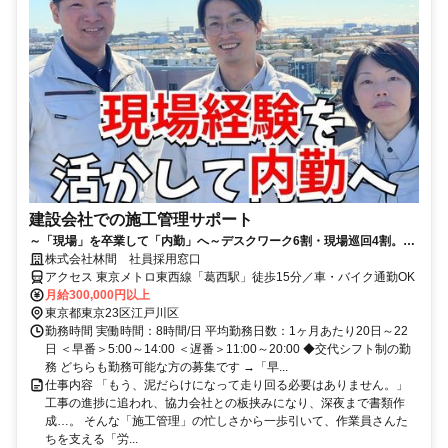
建設会社での施工管理サポート
～「現場」を卒業して「内勤」へ～デスクワーク6割・現場巡回4割。体
力的にも精神的にも“ちょうどいい”働き方。
株式会社林間 社員採用窓口
アクセス 東京メトロ東西線「葛西駅」徒歩15分／車・バイク通勤OK
月給300,000円以上
東京都東京23区江戸川区
勤務時間 実働時間：8時間/日 平均勤務日数：1ヶ月あたり20日～22
日 ＜早番＞5:00～14:00 ＜遅番＞11:00～20:00 ◆交代シフト制の勤
務 どちらも勤務可能な方の募集です →「早...
仕事内容 「もう、泥だらけになって走り回る必要はありません。」
工事の進捗に追われ、協力会社との板挟みになり、深夜まで書類作
成…。 そんな「施工管理」の忙しさから一歩引いて、作業員さんた
ちを支える「労...