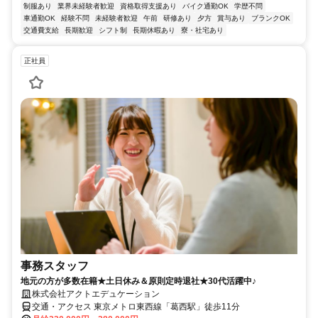
制服あり
業界未経験者歓迎
資格取得支援あり
バイク通勤OK
学歴不問
車通勤OK
経験不問
未経験者歓迎
午前
研修あり
夕方
賞与あり
ブランクOK
交通費支給
長期歓迎
シフト制
長期休暇あり
寮・社宅あり
正社員
事務スタッフ
地元の方が多数在籍★土日休み＆原則定時退社★30代活躍中♪
株式会社アクトエデュケーション
交通・アクセス 東京メトロ東西線「葛西駅」徒歩11分