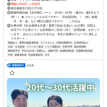
時給1,400円～1,500円
東京都東京23区江戸川区
勤務時間詳細 【非常勤】パート：10:00～18:00 （週3日～週5日まで
OK！） ★ スケジュールが立てやすい「完全固定制」！ （例）毎週
「月・水・金」など 曜日は固定ですので、「この日は...
仕事内容 【社会復帰を応援！葛西で始める温かいお仕事】 当院は、
自宅でケアを受けている患者様のご自宅へ伺う「訪問診療」を行って
います。 あなたにお任せするのは、先生の診療がスムーズに進むよ
うサポート...
制服あり
業界未経験者歓迎
ランチタイム
扶養内勤務OK
社員登用あり
主婦・主夫歓迎
フリーター歓迎
バイク通勤OK
学歴不問
固定時間制
職場見学可
平日のみOK
転勤なし
経験不問
未経験者歓迎
交通費全額支給
午前
経験者歓迎
有資格者歓迎
夕方
正社員