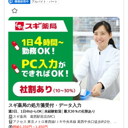
アルバイト・パート
スギ薬局の処方箋受付・データ入力
週3日、1日4hからOK│未経験歓迎│最大30％の社割あり
スギ薬局 葛西駅前店(MC)
アクセス 東京メトロ東西線/ＪＲ中央本線 葛西中央口徒歩約2分、東
京メトロ東西線/ＪＲ中央本線 西葛西北口徒歩約20分、東京メトロ東
時給1,350円～1,450円