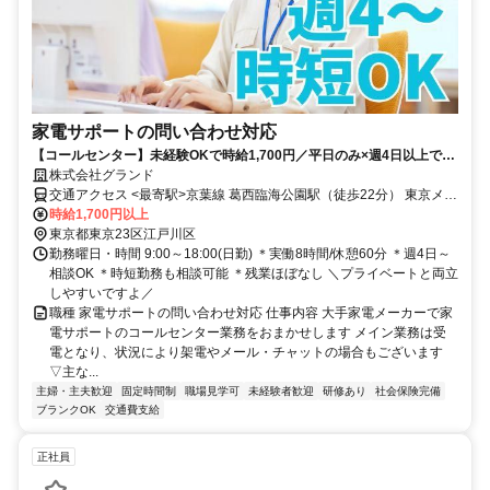
家電サポートの問い合わせ対応
【コールセンター】未経験OKで時給1,700円／平日のみ×週4日以上で
OK／冷暖房完備／残業ほぼなし
株式会社グランド
交通アクセス <最寄駅>京葉線 葛西臨海公園駅（徒歩22分） 東京メト
ロ東西線：葛西駅 バス16分（片路210円）
時給1,700円以上
東京都東京23区江戸川区
勤務曜日・時間 9:00～18:00(日勤) ＊実働8時間/休憩60分 ＊週4日～
相談OK ＊時短勤務も相談可能 ＊残業ほぼなし ＼プライベートと両立
しやすいですよ／
職種 家電サポートの問い合わせ対応 仕事内容 大手家電メーカーで家
電サポートのコールセンター業務をおまかせします メイン業務は受
電となり、状況により架電やメール・チャットの場合もございます
▽主な...
主婦・主夫歓迎
固定時間制
職場見学可
未経験者歓迎
研修あり
社会保険完備
ブランクOK
交通費支給
正社員