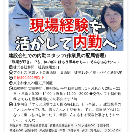
建設会社での内勤スタッフ(作業員の配属管理)
「現場が好き。でも、体力的にはもう限界かも…」そんなあなたへ。そ
の現場経験、これからは「オフィス」で活かしませんか？
株式会社林間 社員採用窓口
アクセス 東京メトロ東西線「葛西駅」徒歩15分／車・バイク通勤OK
月給300,000円以上
東京都東京23区江戸川区
勤務時間 実働時間：8時間/日 平均勤務日数：1ヶ月あたり20日～22
日 ＜早番＞5:00～14:00 ＜遅番＞11:00～20:00 ◆交代シフト制の勤
務 どちらも勤務可能な方の募集です 5時...
仕事内容 「ずっと現場で走り回る毎日は、もう卒業。」 建設業界の
ことはわかっている。職人さんとも話せる。 でも、毎日泥だらけに
なって重いものを持ったり、天候に左右される現場仕事はもうキツ
い…。 そんな...
制服あり
業界未経験者歓迎
資格取得支援あり
バイク通勤OK
学歴不問
車通勤OK
経験不問
未経験者歓迎
午前
研修あり
夕方
賞与あり
ブランクOK