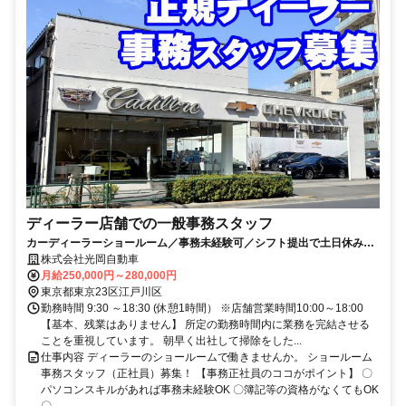
ディーラー店舗での一般事務スタッフ
カーディーラーショールーム／事務未経験可／シフト提出で土日休みも
可能／残業なしで定時退社
株式会社光岡自動車
月給250,000円～280,000円
東京都東京23区江戸川区
勤務時間 9:30 ～18:30 (休憩1時間） ※店舗営業時間10:00～18:00
【基本、残業はありません】 所定の勤務時間内に業務を完結させる
ことを重視しています。 朝早く出社して掃除をした...
仕事内容 ディーラーのショールームで働きませんか。 ショールーム
事務スタッフ（正社員）募集！ 【事務正社員のココがポイント】 〇
パソコンスキルがあれば事務未経験OK 〇簿記等の資格がなくてもOK