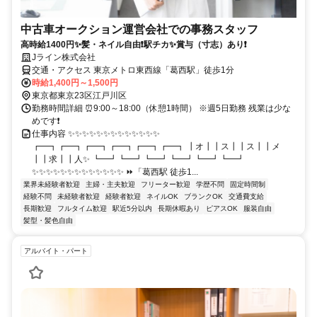
中古車オークション運営会社での事務スタッフ
高時給1400円✨髪・ネイル自由❗駅チカ✨賞与（寸志）あり❗
Jライン株式会社
交通・アクセス 東京メトロ東西線「葛西駅」徒歩1分
時給1,400円～1,500円
東京都東京23区江戸川区
勤務時間詳細 ⏰9:00～18:00（休憩1時間） ※週5日勤務 残業は少な
めです❗
仕事内容 ✨✨✨✨✨✨✨✨✨✨✨✨✨
┏━┓┏━┓┏━┓┏━┓┏━┓┏━┓ ┃オ┃┃ス┃┃ス┃┃メ
┃┃求┃┃人✨ ┗━┛┗━┛┗━┛┗━┛┗━┛┗━┛
✨✨✨✨✨✨✨✨✨✨✨✨✨ ⏩「葛西駅 徒歩1...
業界未経験者歓迎
主婦・主夫歓迎
フリーター歓迎
学歴不問
固定時間制
経験不問
未経験者歓迎
経験者歓迎
ネイルOK
ブランクOK
交通費支給
長期歓迎
フルタイム歓迎
駅近5分以内
長期休暇あり
ピアスOK
服装自由
髪型・髪色自由
アルバイト・パート