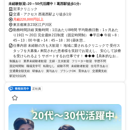
未経験歓迎♪20～50代活躍中！葛西駅徒歩1分♪
宮澤クリニック
交通・アクセス 西葛西駅より徒歩1分
月給220,000円以上
東京都東京23区江戸川区
勤務時間詳細 実働時間：1日あたり8時間 平均勤務日数：1ヶ月あた
り19日 〜 20日 完全週休2日制度（固定時間制） ◆平日◆ 午前＞8：
45～13：00 午後＞14：45～18：30 (昼休憩...
仕事内容 未経験の方も大歓迎！ 地域に愛されるクリニックで 受付ス
タッフを大募集♪ 来院された患者様を笑顔でお迎えし、 安心して診療
を受けられるよう サポートするお仕事です！ ◆◆◆【具体的なお...
制服あり
業界未経験者歓迎
主婦・主夫歓迎
フリーター歓迎
学歴不問
固定時間制
職場見学可
転勤なし
経験不問
未経験者歓迎
住宅手当あり
交通費全額支給
研修あり
賞与あり
ブランクOK
育休あり
交通費支給
駅近5分以内
正社員