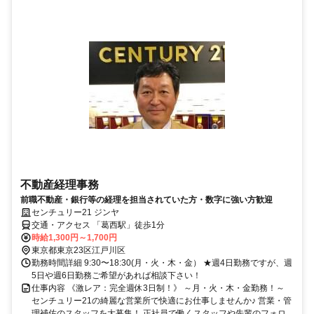
不動産経理事務
前職不動産・銀行等の経理を担当されていた方・数字に強い方歓迎
センチュリー21 ジンヤ
交通・アクセス 「葛西駅」徒歩1分
時給1,300円～1,700円
東京都東京23区江戸川区
勤務時間詳細 9:30〜18:30(月・火・木・金） ★週4日勤務ですが、週
5日や週6日勤務ご希望があれば相談下さい！
仕事内容 《激レア：完全週休3日制！》 ～月・火・木・金勤務！～
センチュリー21の綺麗な営業所で快適にお仕事しませんか♪ 営業・管
理補佐のスタッフを大募集！ 正社員で働くスタッフや先輩のフォロ