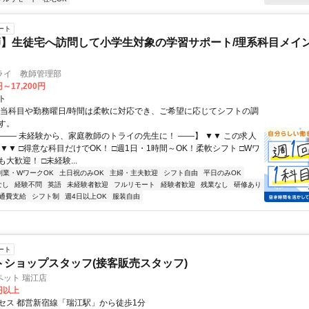
ート
】生徒宅へ訪問して小学生対象の学習サポート/理系科目メイン
ライ 教師管理部
円～17,200円
ト
担当科目や勤務曜日/時間は柔軟に対応でき、ご希望に応じてシフトの調
す。
【―― 未経験から、家庭教師のトライの先生に！ ――】 ▼▼ この求人
！ ▼▼ □得意な科目だけでOK！ □週1日・1時間～OK！柔軟シフト □Wワ
大歓迎！ □未経験...
副業・WワークOK
土日祝のみOK
主婦・主夫歓迎
シフト自由
平日のみOK
なし
経験不問
英語
未経験者歓迎
フルリモート
経験者歓迎
残業なし
研修あり
通費支給
シフト制
週4日以上OK
服装自由
ート
トショップスタッフ(接客販売スタッフ)
ペット 瑞江店
0円以上
セス 都営新宿線「瑞江駅」から徒歩1分