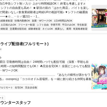
自己申告シフト制 ✅入り･上がり時間相談OK！ 終電も考慮します♬
★ シフトの自由度も高め！ ★ 駅目の前の「はかた商店」 バイトを楽し
で間違いなし♪ 飲食業経験者は時給UPの相談可能♪ ▼シフトの融通抜
━★☆…・☆ ✅週2日～・1...
未経験者歓迎
扶養内勤務OK
副業・WワークOK
1日4時間以内OK
土日祝のみOK
フリーター歓迎
シフト自由
学歴不問
平日のみOK
学生歓迎
験者歓迎
交通費全額支給
経験者歓迎
ネイルOK
残業なし
夜間
有資格者歓迎
ライブ配信者(フルリモート)
u
ト
曜日: ⏰勤務時間は自由！ 24時間いつでも配信可能 （深夜・早朝も自
日1時間～の短時間配信でもOK！ ⛺完全在宅OK！ 全国どこからでも配信
業・WワークOK
 …………………………………………………… 『あなたの個性が誰かをワ
る』 cozoproは「ココロオドル居場所」を 一緒に創り続ける仲間を募集
……………………………...
フルリモート
在宅OK
完全歩合制
ート
カウンタースタッフ