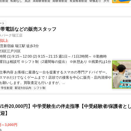
生歓迎
転勤なし
英語
未経験者歓迎
経験者歓迎
有資格者歓迎
研修あり
夕方
ート
携帯電話などの販売スタッフ
ラパーク瑞江店
0円以上
営新宿線 瑞江駅 徒歩3分
23区江戸川区
(1) 9:15～12:00 (2) 9:15～21:15 週1日～ / 1日2時間～ ※勤務時
曜日は相談可 ※シフト制（2週間毎の提出） ※休憩あり ※残業代は1分
● 仕事内容 お客様に最適な一台を提案するスマホの専門アドバイザー。
スマホだけでなくゲームまで！店頭での接客を中心に販売・店内清掃や
お願いします。買取査定も行いますが、...
学生歓迎
駅近5分以内
シフト制
/1件20,000円】中学受験生の伴走指導【中受経験者/保護者と
歓迎】
円～3,000円
ト