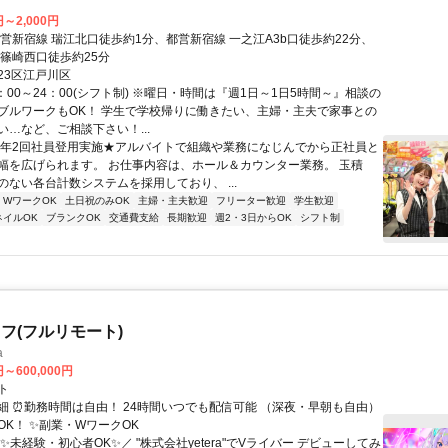
円～2,000円
都営新宿線 瑞江北口徒歩約1分、都営新宿線 一之江A3b口徒歩約22分、
 篠崎西口徒歩約25分
23区江戸川区
：00～24：00(シフト制) ※曜日・時間は『週1日～1日5時間～』相談の
ブルワークもOK！ 学生で学校帰りに働きたい、主婦・主夫で家事との
い…など、ご相談下さい！...
★年2回社員登用実施★アルバイトで組織や業務になじんでから正社員と
幅を広げられます。 お仕事内容は、ホール＆カウンター業務。 玉積
のない各台計数システムを採用しており、 ...
・WワークOK
土日祝のみOK
主婦・主夫歓迎
フリーター歓迎
学生歓迎
ネイルOK
ブランクOK
交通費支給
長期歓迎
週2・3日からOK
シフト制
フ(フルリモート)
a
円～600,000円
ト
細 ⏰勤務時間は自由！ 24時間いつでも配信可能 （深夜・早朝も自由）
OK！ ✨副業・WワークOK
✨未経験・初心者OK✨／ "株式会社yetera"でVライバー デビューしてみ