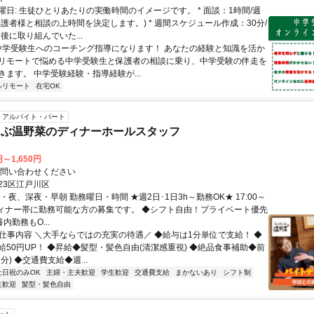
曜日: 生徒ひとりあたりの実働時間のイメージです。 * 面談：1時間/週
保護者様と相談の上時間を決定します。) * 週間スケジュール作成：30分/
後に取り組んでいた...
 中学受験生へのコーチング指導になります！ あなたの経験と知識を活か
リモートで悩める中学受験生と保護者の相談に乗り、中学受験の伴走を
きます。 中学受験経験・指導経験が...
ルリモート
在宅OK
アルバイト・パート
ゃぶ温野菜のディナーホールスタッフ
円～1,650円
お問い合わせください
23区江戸川区
・夜、深夜・早朝 勤務曜日・時間 ★週2日･1日3h～勤務OK★ 17:00～
 ※ディナー帯に勤務可能な方の募集です。 ◆シフト自由！プライベート優先
内勤務もO...
● 仕事内容 ＼大手ならではの充実の待遇／ ◆給与は1分単位で支給！ ◆
給50円UP！ ◆昇給◆髪型・髪色自由(清潔感重視) ◆絶品食事補助◆前
分) ◆交通費支給◆週...
土日祝のみOK
主婦・主夫歓迎
学生歓迎
交通費支給
まかないあり
シフト制
生歓迎
髪型・髪色自由