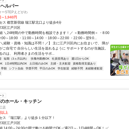
ート
ムヘルパー
ーSTEPえどがわ
円～1,940円
セス 都営新宿線 瑞江駅北口より徒歩4分
23区江戸川区
細 ＼24時間の中で勤務時間を相談できます！／ ＜勤務時間例＞ ・8:00
:00～18:00 ・11:00～14:00 ・18:00～22:00 ・22:00～翌9:0...
【＼経験・資格・知識は不問！／】 主に江戸川区内にお住まいで、 障が
がご自宅で 自分らしい生活を送れるように サポートするのが当施設。
のは、 利用者さまの生活をサポ...
迎
短期（3ヵ月以内）
扶養内勤務OK
社員登用あり
週1日からOK
K
1日4時間以内OK
土日祝のみOK
主婦・主夫歓迎
資格取得支援あり
早朝
シフト自由
学歴不問
平日のみOK
学生歓迎
経験不問
未経験者歓迎
迎
ート
店のホール・キッチン
江店
0円以上
セス 「瑞江駅」より徒歩１分以下！
23区江戸川区
 14:00～24:00の間で働ける時間でOK ✅週2日～､1日4時間～OK！ ✅