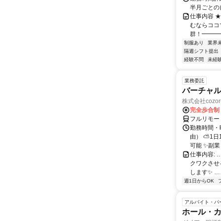
半月ごとの
仕事内容 
むならココ
群！━━━━
制服あり
業界
隔週シフト提出
経験不問
未経
業務委託
バーチャル
株式会社cozor
完全歩合制
フルリモー
勤務時間・
由） ⛅1
可能 ✨副
仕事内容:
クワクさせ
します✨ …
週1日からOK
アルバイト・パ
ホール・