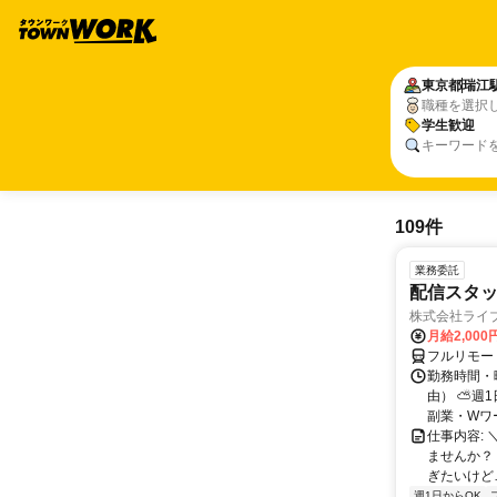
東京都
瑞江
職種を選択
学生歓迎
キーワード
109件
業務委託
配信スタッ
株式会社ライ
月給2,000
フルリモー
勤務時間・
由） ⛅週1
副業・Wワ
仕事内容: 
ませんか？
ぎたいけど…
週1日からOK