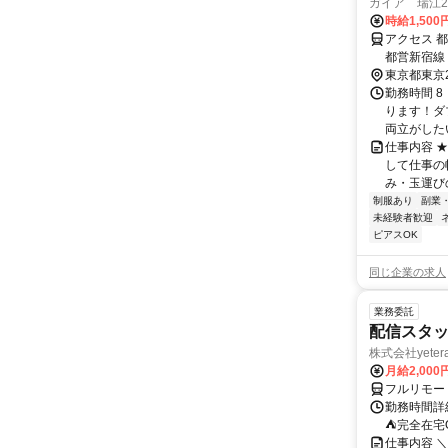
ガイア 瑞江2
時給1,500
アクセス 
都営新宿線
東京都東京
勤務時間 8
ります！ダ
両立がした
仕事内容 
して仕事の
み・玉運び
制服あり
副業
未経験者歓迎
ピアスOK
同じ企業の求人
業務委託
配信スタッ
株式会社yeter
月給2,000
フルリモー
勤務時間詳
⛺完全在宅
仕事内容 ＼