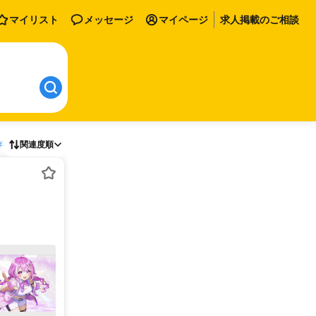
マイリスト
メッセージ
マイページ
求人掲載のご相談
存
関連度順