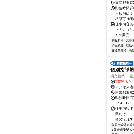
東京都東京
勤務時間詳細
※店舗によ
相談可 ★勤
仕事内容 
下のような
んの販売 ・
制服あり
業界
学生歓迎
転勤
交通費支給
長
個別指導
明光義塾 瑞江教
1業務あたり
アクセス 
東京都東京
勤務時間 実
17:45 17:
仕事内容 
目だけ」「
業の流れ▼ 
業界未経験者歓
1日4時間以内O