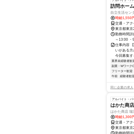
アルバイト・パ
訪問ホー
自立生活センタ
時給1,550
交通・アク
東京都東京
勤務時間詳
～13:00 ・9
仕事内容 
いがある方
今回募集する
業界未経験者歓
副業・WワークO
フリーター歓迎
午前
経験者歓
同じ企業の求人
アルバイト・パ
はかた商
はかた商店 瑞
時給1,30
交通・アク
東京都東京
勤務時間詳細