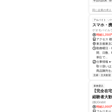
平日のみOK
学
同じ企業の求人
アルバイト・パ
スマホ・
ゲオモバイル
時給1,35
アクセス 都
東京都東京
勤務曜日・時間 
間、日数、
単位で...
仕事情報 
取り扱いは
商品陳列を
主婦・主夫歓迎
業務委託
【完全在宅
経験者大
(株)Grabit
時給2,000
フルリモー