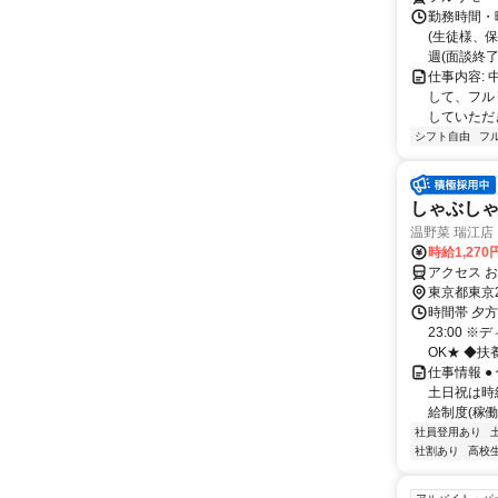
勤務時間・
(生徒様、
週(面談終了
仕事内容:
して、フル
していただ
シフト自由
フ
しゃぶし
温野菜 瑞江店
時給1,270
アクセス 
東京都東京
時間帯 夕方
23:00
OK★ ◆扶養
仕事情報 
土日祝は時
給制度(稼働
社員登用あり
社割あり
高校