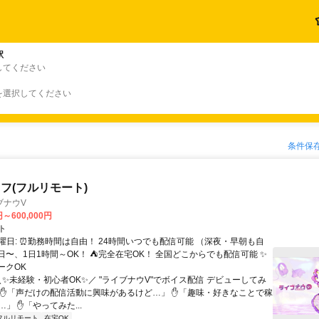
駅
してください
を選択してください
条件保
フ(フルリモート)
ブナウV
円～600,000円
ト
曜日: ⏰勤務時間は自由！ 24時間いつでも配信可能 （深夜・早朝も自
日〜、1日1時間～OK！ ⛺完全在宅OK！ 全国どこからでも配信可能 ✨
ークOK
＼✨未経験・初心者OK✨／ "ライブナウV"でボイス配信 デビューしてみ
 ✋「声だけの配信活動に興味があるけど…」 ✋「趣味・好きなことで稼
」 ✋「やってみた...
フルリモート
在宅OK