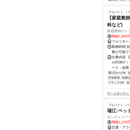
アルバイト・パ
【家庭教師
科など)
家庭教師のト
時給1,800
フルリモー
勤務時間 
整が可能で
仕事内容 
のPOINT
ーク・副業も
週1日からOK
学生歓迎
転勤
ブランクOK
交
同じ企業の求人
アルバイト・パ
瑞江:ペッ
センチュリー
時給1,23
交通・アク