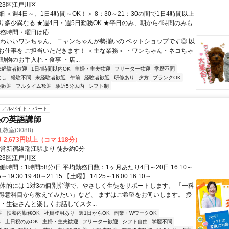
23区江戸川区
 ＜週4日～、1日4時間～OK！＞ 8：30～21：30の間で1日4時間以上
り多少異なる ★週4日・週5日勤務OK ★平日のみ、朝から4時間のみも
務時間・曜日は応...
かわいいワンちゃん、 ニャンちゃんが勢揃いの ペットショップです◎ 以
お仕事を ご担当いただきます！ ＜主な業務＞ ・ワンちゃん・ネコちゃ
動物のお手入れ・食事 ・店...
未経験者歓迎
1日4時間以内OK
主婦・主夫歓迎
フリーター歓迎
学歴不問
なし
経験不問
未経験者歓迎
午前
経験者歓迎
研修あり
夕方
ブランクOK
期歓迎
フルタイム歓迎
駅近5分以内
シフト制
アルバイト・パート
塾の英語講師
室(3088)
 2,673円以上（コマ 118分）
都営新宿線瑞江駅より 徒歩約0分
23区江戸川区
働時間：1時間58分/日 平均勤務日数：1ヶ月あたり4日～20日 16:10～
55～19:30 19:40～21:15 【土曜】 14:25～16:00 16:10～...
具体的には 1対3の個別指導で、やさしく生徒をサポートします。 「一科
得意科目から教えてみたい」など、 まずはご希望をお伺いします。 授
・生徒さんと楽しくお話してスタ...
迎
扶養内勤務OK
社員登用あり
週1日からOK
副業・WワークOK
K
土日祝のみOK
主婦・主夫歓迎
フリーター歓迎
シフト自由
学歴不問