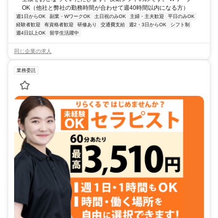
OK（他社と弊社の勤務時間が合わせて週40時間以内になる方）
週1日からOK
副業・WワークOK
土日祝のみOK
主婦・主夫歓迎
平日のみOK
経験者歓迎
有資格者歓迎
研修あり
交通費支給
週2・3日からOK
シフト制
週4日以上OK
留学生活躍中
同じ企業の求人
業務委託