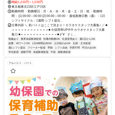
メトロ東西線/ＪＲ中央本線 葛西西口徒歩約17分、都営新宿線 船堀南
時給1,230円～1,538円
口徒歩約33分
東京都東京23区江戸川区
勤務時間 ・勤務曜日：月・火・水・木・金・土・日・祝 ・勤務時
間： [1] 00:00～00:00 [2] 00:00～00:00 ・最低勤務日数（週）：1日
シフトサイクル：1週間 シフト提出...
仕事内容 ＼ 初バイトはここで決まり！カラオケスタッフ大募集♪ ／ ■
＝＝＝＝＝＝＝＝＝＝＝＝■ 今採用率UP中!!! カラオケスタッフ大募
集◎ ■＝＝＝＝＝＝＝＝＝＝＝＝■ (/´∀｀)/｛ ...
制服あり
業界未経験者歓迎
扶養内勤務OK
社員登用あり
週1日からOK
副業・WワークOK
1日4時間以内OK
土日祝のみOK
主婦・主夫歓迎
週1シフト提出
フリーター歓迎
早朝
シフト自由
学歴不問
平日のみOK
学生歓迎
経験不問
未経験者歓迎
午前
経験者歓迎
アルバイト・パート