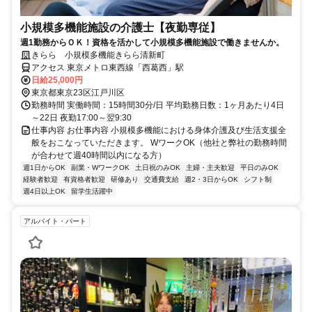
小規模多機能施設の介護士【夜勤専従】
週1勤務からＯＫ！資格を活かして小規模多機能施設で働きませんか。
きらら 小規模多機能きらら清新町
アクセス 東京メトロ東西線「西葛西」駅
日給25,000円
東京都東京23区江戸川区
勤務時間 実働時間：15時間30分/日 平均勤務日数：1ヶ月あたり4日
～22日 夜勤17:00～翌9:30
仕事内容 お仕事内容 小規模多機能における身体介護及び生活支援全
般をおこなっていただきます。 WワークOK（他社と弊社の勤務時間
が合わせて週40時間以内になる方）
週1日からOK
副業・WワークOK
土日祝のみOK
主婦・主夫歓迎
平日のみOK
経験者歓迎
有資格者歓迎
研修あり
交通費支給
週2・3日からOK
シフト制
週4日以上OK
留学生活躍中
アルバイト・パート