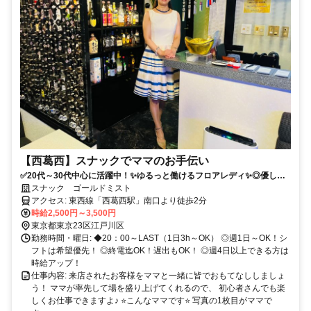
【西葛西】スナックでママのお手伝い
✅20代～30代中心に活躍中！✨ゆるっと働けるフロアレディ✨◎優しい
ママが運営する気軽なスナックです♪居心地の良さが自慢の温かいお店で
スナック ゴールドミスト
のんびりお手伝いはじめませんか( ˊᵕˋ )ほとんどが未経験スタートの方ば
アクセス: 東西線「西葛西駅」南口より徒歩2分
かりです♪
時給2,500円～3,500円
東京都東京23区江戸川区
勤務時間・曜日: ◆20：00～LAST（1日3h～OK） ◎週1日～OK！シ
フトは希望優先！ ◎終電迄OK！遅出もOK！ ◎週4日以上できる方は
時給アップ！
仕事内容: 来店されたお客様をママと一緒に皆でおもてなししましょ
う！ ママが率先して場を盛り上げてくれるので、 初心者さんでも楽
しくお仕事できますよ♪ ⭐こんなママです⭐ 写真の1枚目がママで