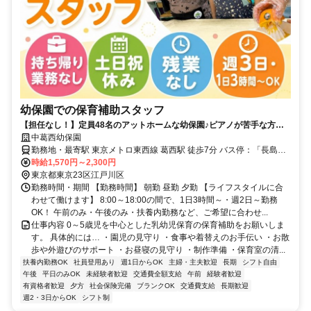
幼保園での保育補助スタッフ
【担任なし！】定員48名のアットホームな幼保園♪ピアノが苦手な方も
歓迎♪
中葛西幼保園
勤務地・最寄駅 東京メトロ東西線 葛西駅 徒歩7分 バス停：「長島町
交差点」、「江戸川車庫前」から徒歩3分
時給1,570円～2,300円
東京都東京23区江戸川区
勤務時間・期間 【勤務時間】 朝勤 昼勤 夕勤 【ライフスタイルに合
わせて働けます】 8:00～18:00の間で、1日3時間～・週2日～勤務
OK！ 午前のみ・午後のみ・扶養内勤務など、ご希望に合わせ...
仕事内容 0～5歳児を中心とした乳幼児保育の保育補助をお願いしま
す。 具体的には… ・園児の見守り ・食事や着替えのお手伝い ・お散
歩や外遊びのサポート ・お昼寝の見守り ・制作準備 ・保育室の清...
扶養内勤務OK
社員登用あり
週1日からOK
主婦・主夫歓迎
長期
シフト自由
午後
平日のみOK
未経験者歓迎
交通費全額支給
午前
経験者歓迎
有資格者歓迎
夕方
社会保険完備
ブランクOK
交通費支給
長期歓迎
週2・3日からOK
シフト制