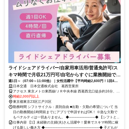
ライドシェアドライバー/自家用車活用/普通免許可/ス
キマ時間で月収21万円可/自宅からすぐに業務開始でき
週1日～（07:00～11:00他）｜女性活躍中【平均時給2,600円！1回4時
る
間・愛車で直行直帰】ライドシェアのドライバー◎週1回・4時間でOK
日本交通 日本交通株式会社 葛西営業所
なのでスキマ時間に！当日の急なシフト変更も調整OK！
アクセス 東京メトロ東西線/ＪＲ中央本線 西葛西北口徒歩約16分、都
営新宿線 船堀南口徒歩約18分
時給2,000円以上
東京都東京23区江戸川区
勤務時間 シフトサイクル：原則自由 ■出勤・欠勤の希望について 当
日の勤務開始1時間前までにアプリで申請すればOK！ ※急な欠勤で
もペナルティは一切ありません。 ◆──────────◆ 【シフトと...
仕事内容 【1】未経験の主婦(夫)さん活躍中！愛車でスキマ時間に稼
げる新しい働き方 ◆─────────────────────◆ 子どもが