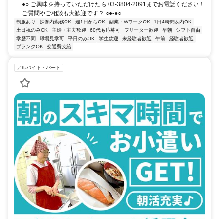
●○ ご興味を持っていただけたら 03-3804-2091までお電話ください！
ご質問やご相談も大歓迎です？ ○●-●○ ...
制服あり
扶養内勤務OK
週1日からOK
副業・WワークOK
1日4時間以内OK
土日祝のみOK
主婦・主夫歓迎
60代も応募可
フリーター歓迎
早朝
シフト自由
学歴不問
職場見学可
平日のみOK
学生歓迎
未経験者歓迎
午前
経験者歓迎
ブランクOK
交通費支給
アルバイト・パート