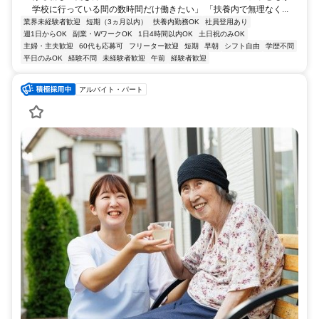
学校に行っている間の数時間だけ働きたい」 「扶養内で無理なく...
業界未経験者歓迎
短期（3ヵ月以内）
扶養内勤務OK
社員登用あり
週1日からOK
副業・WワークOK
1日4時間以内OK
土日祝のみOK
主婦・主夫歓迎
60代も応募可
フリーター歓迎
短期
早朝
シフト自由
学歴不問
平日のみOK
経験不問
未経験者歓迎
午前
経験者歓迎
アルバイト・パート