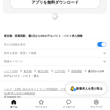
アプリを無料ダウンロード
東京都、西葛西駅、週1日からOKのアルバイト・バイト求人情報
求人の詳細を表示
条件を追加・変更して検索
市区町村を追加・変更
関連キーワード
完全在宅ワーク 全国
シール貼り 在宅
現在地周辺
ガチャガチャ
犬カフェ
東京都
駅を追加・変更
バイトTOP
東京都
東京23区
江戸川区
西葛西駅
週1日からOK
東京都
すべて
のアルバイト・バイト・求人
東京23区
すべて
職種を追加・変更
JR東海道本線(東京～熱海)
千代田区
中央区
港区
新宿区
文京区
台東区
墨田区
江東区
品川区
目黒区
大田区
東京駅
新橋駅
品川駅
飲食・フードサービス
世田谷区
渋谷区
中野区
杉並区
豊島区
北区
荒川区
板橋区
練馬区
足立区
葛飾区
特徴を追加・変更
新着求人を受け取る
飲食・フードサービス
江戸川区
すべて
ヘルプ・お問い合わせ
サイトマップ
利用規約・プライバシーポリシー
JR山手線
ホールスタッフ
キッチンスタッフ
皿洗い・洗い場
精肉・鮮魚加工
給食調理
人気
[企業]求人広告の掲載相談
大崎駅
五反田駅
目黒駅
恵比寿駅
渋谷駅
原宿駅
代々木駅
新宿駅
新大久保駅
八王子市
立川市
武蔵野市
三鷹市
青梅市
府中市
昭島市
調布市
町田市
小金井市
雇用形態を追加・変更
パン屋（ベーカリー）
フードカウンター販売員
バー（BAR）・バーテンダー
日払いOK
高校生歓迎
学生歓迎
深夜の仕事
髪型・髪色自由
ひげOK
ネイルOK
高田馬場駅
目白駅
池袋駅
大塚駅
巣鴨駅
駒込駅
田端駅
西日暮里駅
日暮里駅
鶯谷駅
小平市
日野市
東村山市
国分寺市
国立市
福生市
狛江市
東大和市
清瀬市
飲食店補助（開店・閉店準備）
飲食店（店長・マネージャー）
ピアスOK
アルバイト・パート
履歴書不要
オープニングスタッフ
留学生・外国人活躍中
上野駅
御徒町駅
秋葉原駅
神田駅
東京駅
有楽町駅
新橋駅
浜松町駅
田町駅
東久留米市
武蔵村山市
多摩市
稲城市
羽村市
あきる野市
西東京市
大島町
利島村
都道府県を変更
営業・販売
勤務期間
正社員
高輪ゲートウェイ駅
品川駅
ホーム
マイリスト
メッセージ
マイページ
新島村
神津島村
三宅村
御蔵島村
八丈町
青ヶ島村
小笠原村
西多摩郡
営業・販売
すべて
短期
契約社員
単発・1日OK
長期
期間限定（春夏冬休み等）