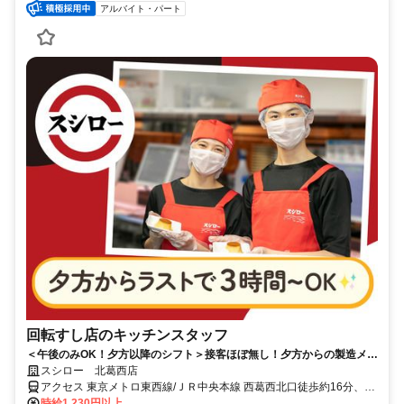
アルバイト・パート
回転すし店のキッチンスタッフ
＜午後のみOK！夕方以降のシフト＞接客ほぼ無し！夕方からの製造メイ
ンでコツコツ働ける
スシロー 北葛西店
アクセス 東京メトロ東西線/ＪＲ中央本線 西葛西北口徒歩約16分、都
営新宿線 船堀南口徒歩約18分、東京メトロ東西線/ＪＲ中央本線 葛西
時給1,230円以上