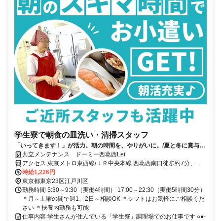
学生寮で朝食の皿洗い・清掃スタッフ
「いってきます！」が活力。朝の時間を、やりがいに。/夏と冬に賞与支
給あり！未経験大歓迎♪
共立メンテナンス ドーミー西葛西Lei
アクセス 東京メトロ東西線/ＪＲ中央本線 西葛西南口徒歩約7分、東
京メトロ東西線/ＪＲ中央本線 葛西西口徒歩約22分、ＪＲ京葉線 葛西
時給1,226円
臨海公園徒歩約32分
東京都東京23区江戸川区
勤務時間 5:30～9:30（実働4時間） 17:00～22:30（実働5時間30分）
＊月～土曜の間で週1、2日～相談OK ＊シフトはお気軽にご相談くだ
さい ＊扶養内勤務も可能
仕事内容 学生さんが住んでいる「学生寮」調理場でのお仕事です ○●-