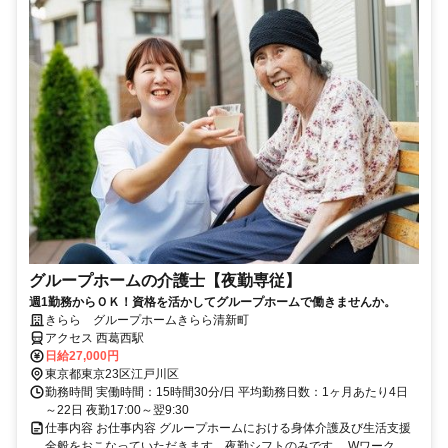
グループホームの介護士【夜勤専従】
週1勤務からＯＫ！資格を活かしてグループホームで働きませんか。
きらら グループホームきらら清新町
アクセス 西葛西駅
日給27,000円
東京都東京23区江戸川区
勤務時間 実働時間：15時間30分/日 平均勤務日数：1ヶ月あたり4日
～22日 夜勤17:00～翌9:30
仕事内容 お仕事内容 グループホームにおける身体介護及び生活支援
全般をおこなっていただきます。夜勤シフトのみです。 Wワーク