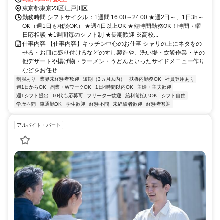
西口徒歩約27分
東京都東京23区江戸川区
勤務時間 シフトサイクル：1週間 16:00～24:00 ★週2日～、1日3h～
OK（週1日も相談OK） ★週4日以上OK ★短時間勤務OK！時間・曜
日応相談 ★1週間毎のシフト制 ★長期歓迎 ※高校...
仕事内容 【仕事内容】キッチン中心のお仕事 シャリの上にネタをの
せる・お皿に盛り付けるなどのすし製造や、洗い場・炊飯作業・その
他デザートや揚げ物・ラーメン・うどんといったサイドメニュー作り
などをお任せ...
制服あり
業界未経験者歓迎
短期（3ヵ月以内）
扶養内勤務OK
社員登用あり
週1日からOK
副業・WワークOK
1日4時間以内OK
主婦・主夫歓迎
週1シフト提出
60代も応募可
フリーター歓迎
給料前払いOK
シフト自由
学歴不問
車通勤OK
学生歓迎
経験不問
未経験者歓迎
経験者歓迎
アルバイト・パート