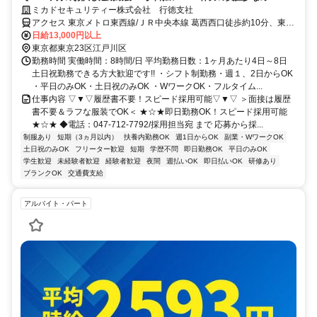
ミカドセキュリティー株式会社 行徳支社
アクセス 東京メトロ東西線/ＪＲ中央本線 葛西西口徒歩約10分、東京
メトロ東西線/東葉高速線 西葛西北口徒歩約12分、都営新宿線 船堀南
日給13,000円以上
口徒歩約33分
東京都東京23区江戸川区
勤務時間 実働時間：8時間/日 平均勤務日数：1ヶ月あたり4日～8日
土日祝勤務できる方大歓迎です!! ・シフト制勤務・週１、2日からOK
・平日のみOK・土日祝のみOK ・WワークOK・フルタイム...
仕事内容 ▽▼▽履歴書不要！スピード採用可能▽▼▽ ＞面接は履歴
書不要＆ラフな服装でOK＜ ★☆★即日勤務OK！スピード採用可能
★☆★ ◆電話：047-712-7792/採用担当宛 まで 応募から採...
制服あり
短期（3ヵ月以内）
扶養内勤務OK
週1日からOK
副業・WワークOK
土日祝のみOK
フリーター歓迎
短期
学歴不問
即日勤務OK
平日のみOK
学生歓迎
未経験者歓迎
経験者歓迎
夜間
週払いOK
即日払いOK
研修あり
ブランクOK
交通費支給
アルバイト・パート