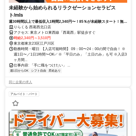
未経験から始められるリラクゼーションセラピス
ト/mls
週30時間以上で最低収入1時間2,340円〜！85％が未経験スタート！無料
トレで一生モノの技術を習得✅好きな時間に収入を得られます⏰【東京
りらくる 西葛西北口店
都江戸川区西葛西】
アクセス: 東京メトロ東西線「西葛西」駅徒歩すぐ
時給2,340円～3,510円
東京都東京23区江戸川区
勤務時間・曜日: 【入店可能時間】 09：00〜24：00の間で自由！ ※
週1日〜／1日1時間〜OK✅ ※「平日のみ」「土日のみ」も可 ※入店3
ヶ月間...
仕事内容: 「手に職をつけたい」 ...
週1日からOK
シフト自由
昇給あり
同じ企業の求人
アルバイト・パート