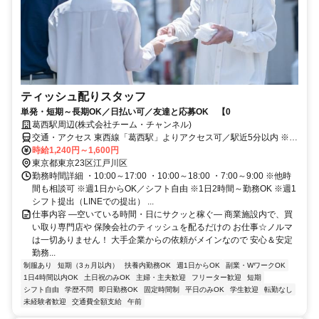
ティッシュ配りスタッフ
単発・短期～長期OK／日払い可／友達と応募OK 【0
葛西駅周辺(株式会社チーム・チャンネル)
交通・アクセス 東西線「葛西駅」よりアクセス可／駅近5分以内 ※直
行直帰OK
時給1,240円～1,600円
東京都東京23区江戸川区
勤務時間詳細 ・10:00～17:00 ・10:00～18:00 ・7:00～9:00 ※他時
間も相談可 ※週1日からOK／シフト自由 ※1日2時間～勤務OK ※週1
シフト提出（LINEでの提出） ...
仕事内容 ―空いている時間・日にサクッと稼ぐ― 商業施設内で、買
い取り専門店や 保険会社のティッシュを配るだけの お仕事☆ノルマ
は一切ありません！ 大手企業からの依頼がメインなので 安心＆安定
勤務...
制服あり
短期（3ヵ月以内）
扶養内勤務OK
週1日からOK
副業・WワークOK
1日4時間以内OK
土日祝のみOK
主婦・主夫歓迎
フリーター歓迎
短期
シフト自由
学歴不問
即日勤務OK
固定時間制
平日のみOK
学生歓迎
転勤なし
未経験者歓迎
交通費全額支給
午前