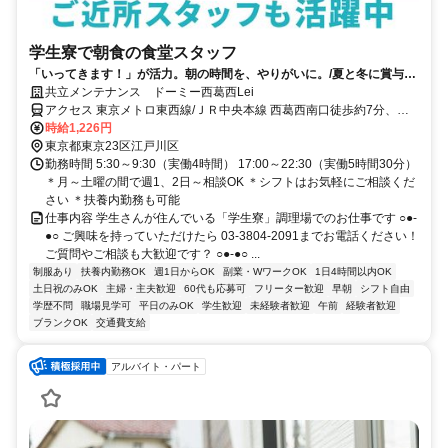
学生寮で朝食の食堂スタッフ
「いってきます！」が活力。朝の時間を、やりがいに。/夏と冬に賞与支
給あり！未経験大歓迎♪
共立メンテナンス ドーミー西葛西Lei
アクセス 東京メトロ東西線/ＪＲ中央本線 西葛西南口徒歩約7分、東
京メトロ東西線/ＪＲ中央本線 葛西西口徒歩約22分、ＪＲ京葉線 葛西
時給1,226円
臨海公園徒歩約32分
東京都東京23区江戸川区
勤務時間 5:30～9:30（実働4時間） 17:00～22:30（実働5時間30分）
＊月～土曜の間で週1、2日～相談OK ＊シフトはお気軽にご相談くだ
さい ＊扶養内勤務も可能
仕事内容 学生さんが住んでいる「学生寮」調理場でのお仕事です ○●-
●○ ご興味を持っていただけたら 03-3804-2091までお電話ください！
ご質問やご相談も大歓迎です？ ○●-●○ ...
制服あり
扶養内勤務OK
週1日からOK
副業・WワークOK
1日4時間以内OK
土日祝のみOK
主婦・主夫歓迎
60代も応募可
フリーター歓迎
早朝
シフト自由
学歴不問
職場見学可
平日のみOK
学生歓迎
未経験者歓迎
午前
経験者歓迎
ブランクOK
交通費支給
アルバイト・パート