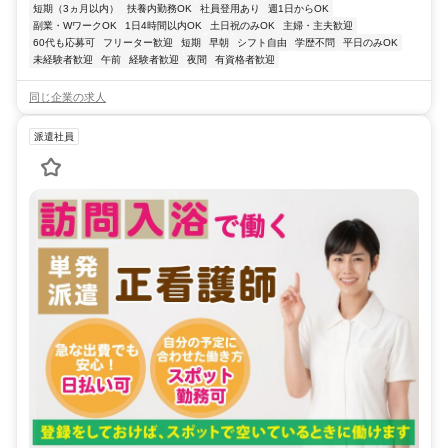
短期（3ヵ月以内）
扶養内勤務OK
社員登用あり
週1日からOK
副業・WワークOK
1日4時間以内OK
土日祝のみOK
主婦・主夫歓迎
60代も応募可
フリーター歓迎
短期
早朝
シフト自由
学歴不問
平日のみOK
未経験者歓迎
午前
経験者歓迎
夜間
有資格者歓迎
同じ企業の求人
派遣社員