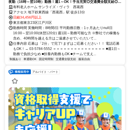
夜勤（16時～翌10時）勤務！週1～OK！手当充実◎交通費全額支給◎資
格を活かしてキャリアUP！
有料老人ホーム サンライズ・ヴィラ 西葛西
アクセス 地下鉄東西線「西葛西」駅 徒歩13分
日給34,456円以上
東京都東京23区江戸川区
勤務時間 実働時間：8時間/日 平均勤務日数：1ヶ月あたりnull日
16:00～翌10:00(休憩120分) 週1回～勤務可能な方 ※弊社での稼働を
含め、40時間を越える方はご遠慮させていただいて...
仕事内容 応募は「2分」で完了! まずはご応募ください！！ 電話応募
もOK！→ 03-5784-5552 ＝＝＝＝＝＝＝＝＝＝＝＝＝＝＝ ■週1日～
勤務で負担少なめ ■扶養内勤務もOK ■チームで支え...
制服あり
車通勤OK
固定時間制
交通費全額支給
服装自由
アルバイト・パート