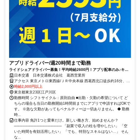
アプリドライバー/週20時間まで勤務
ライドシェアドライバー募集！平均時給2600円！アプリ配車のみ♪キャ
ッシュレス決済でかんたん
日本交通 日本交通株式会社 葛西営業所
アクセス 東京メトロ東西線/ＪＲ中央本線 西葛西北口徒歩約16分、都
営新宿線 船堀南口徒歩約18分
時給2,000円以上
東京都東京23区江戸川区
勤務時間 シフトサイクル：原則自由 ■出勤・欠勤の希望について ど
ちらの場合も当日の勤務開始1時間前までにアプリで申請すればOKで
す。 ※急な欠勤があってもペナルティーは一切ありません。 ◆ 勤務
時...
仕事内容 免許1つと愛車だけ。新しい働き方、始めませんか？
───────────────── 「副業で収入の柱を増やしたい」 「空
いた時間を有効活用したい」 「でも、特別なスキルはない…」 そん
な...