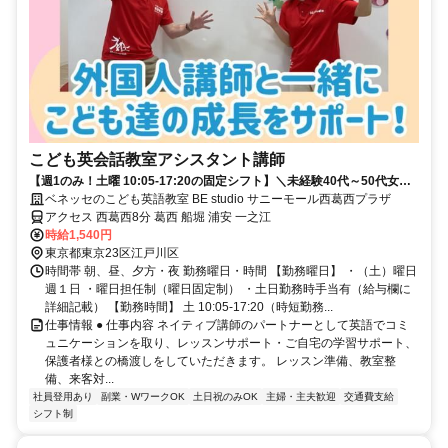
こども英会話教室アシスタント講師
【週1のみ！土曜 10:05-17:20の固定シフト】＼未経験40代～50代女性
中心に活躍する職場です／
ベネッセのこども英語教室 BE studio サニーモール西葛西プラザ
アクセス 西葛西8分 葛西 船堀 浦安 一之江
時給1,540円
東京都東京23区江戸川区
時間帯 朝、昼、夕方・夜 勤務曜日・時間 【勤務曜日】 ・（土）曜日
週１日 ・曜日担任制（曜日固定制） ・土日勤務時手当有（給与欄に
詳細記載） 【勤務時間】 土 10:05-17:20（時短勤務...
仕事情報 ● 仕事内容 ネイティブ講師のパートナーとして英語でコミ
ュニケーションを取り、レッスンサポート・ご自宅の学習サポート、
保護者様との橋渡しをしていただきます。 レッスン準備、教室整
備、来客対...
社員登用あり
副業・WワークOK
土日祝のみOK
主婦・主夫歓迎
交通費支給
シフト制