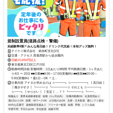
規制設置員(道路点検・警備)
未経験率9割＊みんな高日給！ドリンク代支給！冷却グッズ無料！
テイケイ株式会社 錦糸町支社[15]
交通・アクセス 西葛西駅から徒歩圏内
日給15,000円以上
東京都東京23区江戸川区
勤務時間詳細 実働時間：1日あたり8時間 平均勤務日数：1ヶ月あた
り4日 〜 20日 ■■日勤■■8:00～17:00(実働8h) ■■夜勤■■20:00～
5:00(実働8h) ＊週1日～OK ＊土...
仕事内容 アナタが求めるのは ☆━━━┓ ☆━━━━━┓ ┃高日給┃
┃働きやすさ┃ ┗━━━☆ ┗━━━━━☆ それとも ☆━━━━┓
☆━━┓ ┃やりがい┃ ┃安定┃ …？？ ┗━━━━☆ ┗━━...
制服あり
業界未経験者歓迎
短期（3ヵ月以内）
扶養内勤務OK
社員登用あり
週1日からOK
副業・WワークOK
土日祝のみOK
主婦・主夫歓迎
週1シフト提出
60代も応募可
資格取得支援あり
フリーター歓迎
短期
早朝
シフト自由
学歴不問
平日のみOK
学生歓迎
経験不問