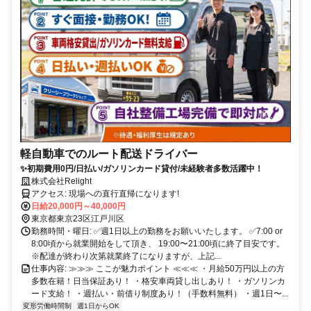
軽自動車でのルート配送ドライバー
✨初期費用0円/日払い/ガソリンカード貸付/未経験者多数活躍中！
株式会社Relight
アクセス: 現場への直行直帰になります!
日給20,000円～40,000円
東京都東京23区江戸川区
勤務時間・曜日: ✅週1日以上の勤務をお願いいたします。 ✅7:00 or
8:00頃から就業開始をして頂き、 19:00〜21:00頃に終了目安です。
※配達が終わり次第就業終了になりますが、上記...
仕事内容: ≫≫≫ ここが魅力ポイント ≪≪≪ ・月給50万円以上の方
多数在籍！日当保証あり！ ・格安車両貸し出しあり！ ・ガソリンカ
ード支給！ ・週払い・前借り制度あり！（手数料無料） ・週1日〜...
変形労働時間制
週1日からOK