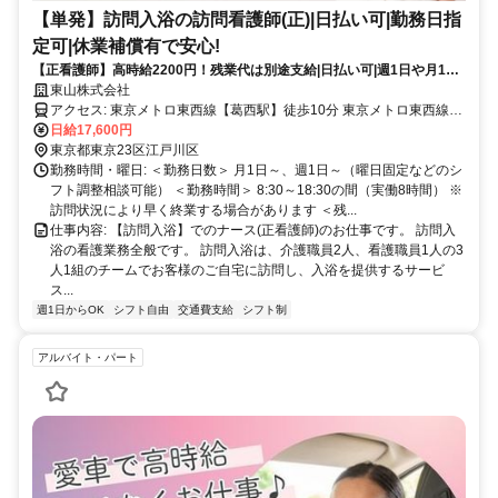
【単発】訪問入浴の訪問看護師(正)|日払い可|勤務日指
定可|休業補償有で安心!
【正看護師】高時給2200円！残業代は別途支給|日払い可|週1日や月1回
～の単発勤務OK|即日勤務可能|1日8hのスポットワーク【葛西駅】
東山株式会社
(17954-20-9)
アクセス: 東京メトロ東西線【葛西駅】徒歩10分 東京メトロ東西線
【西葛西駅】徒歩17分
日給17,600円
東京都東京23区江戸川区
勤務時間・曜日: ＜勤務日数＞ 月1日～、週1日～（曜日固定などのシ
フト調整相談可能） ＜勤務時間＞ 8:30～18:30の間（実働8時間） ※
訪問状況により早く終業する場合があります ＜残...
仕事内容: 【訪問入浴】でのナース(正看護師)のお仕事です。 訪問入
浴の看護業務全般です。 訪問入浴は、介護職員2人、看護職員1人の3
人1組のチームでお客様のご自宅に訪問し、入浴を提供するサービ
ス...
週1日からOK
シフト自由
交通費支給
シフト制
アルバイト・パート