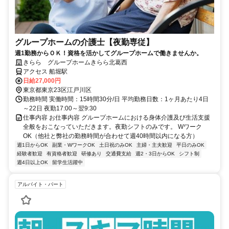
グループホームの介護士【夜勤専従】
週1勤務からＯＫ！資格を活かしてグループホームで働きませんか。
きらら グループホームきらら北葛西
アクセス 船堀駅
日給27,000円
東京都東京23区江戸川区
勤務時間 実働時間：15時間30分/日 平均勤務日数：1ヶ月あたり4日
～22日 夜勤17:00～翌9:30
仕事内容 お仕事内容 グループホームにおける身体介護及び生活支援
全般をおこなっていただきます。夜勤シフトのみです。 Wワーク
OK（他社と弊社の勤務時間が合わせて週40時間以内になる方）
週1日からOK
副業・WワークOK
土日祝のみOK
主婦・主夫歓迎
平日のみOK
経験者歓迎
有資格者歓迎
研修あり
交通費支給
週2・3日からOK
シフト制
週4日以上OK
留学生活躍中
アルバイト・パート