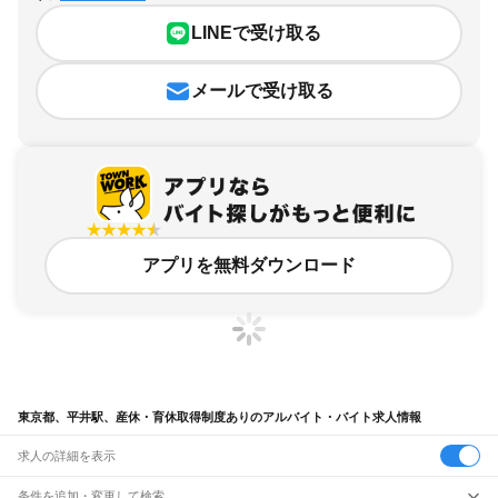
アプリを無料ダウンロード
東京都、平井駅、産休・育休取得制度ありのアルバイト・バイト求人情報
求人の詳細を表示
条件を追加・変更して検索
市区町村を追加・変更
関連キーワード
完全在宅ワーク 全国
シール貼り 在宅
現在地周辺
ガチャガチャ
犬カフェ
東京都
駅を追加・変更
バイトTOP
東京都
東京23区
江戸川区
平井駅
産休・育休取得
東京都
すべて
制度ありのアルバイト・バイト・求人
東京23区
すべて