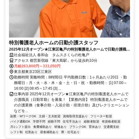
特別養護老人ホームの日勤介護スタッフ
2025年12月オープン★江東区亀戸の特別養護老人ホームで日勤介護職員
を募集！夜勤なし/日勤常勤
社会福祉法人 春和会 タムスさくらの杜亀戸
アクセス 都営新宿線「東大島駅」から徒歩約10分
月給263,800円～333,050円
東京都東京23区江東区
勤務時間 実働時間：8時間/日 平均勤務日数：1ヶ月あたり20日 ・勤
務曜日：月・火・水・木・金・土・日・祝 ・勤務時間： [1] 07:00～
16:00 [2] 08:45～17:45 [3] ...
仕事内容 2025年12月オープン★江東区亀戸の特別養護老人ホームで
介護職員（日勤常勤）を募集！ 【業務内容】 特別養護老人ホームで
の介護業務（食事介助・入浴介助・排泄介助）及びレクリエーション
などを...
副業・WワークOK
主婦・主夫歓迎
資格取得支援あり
フリーター歓迎
バイク通勤OK
学歴不問
経験不問
住宅手当あり
経験者歓迎
有資格者歓迎
月1シフト提出
食費補助あり
研修あり
ブランクOK
育休あり
交通費支給
シフト制
社割あり
昼食補助あり
寮・社宅あり