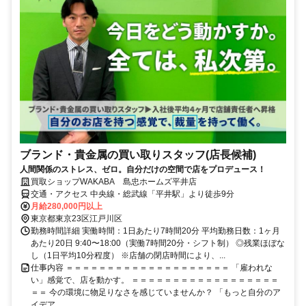
ブランド・貴金属の買い取りスタッフ(店長候補)
人間関係のストレス、ゼロ。自分だけの空間で店をプロデュース！
買取ショップWAKABA 島忠ホームズ平井店
交通・アクセス 中央線・総武線「平井駅」より徒歩9分
月給280,000円以上
東京都東京23区江戸川区
勤務時間詳細 実働時間：1日あたり7時間20分 平均勤務日数：1ヶ月
あたり20日 9:40〜18:00（実働7時間20分・シフト制） ◎残業ほぼな
し（1日平均10分程度） ※店舗の閉店時間により、...
仕事内容 ＝＝＝＝＝＝＝＝＝＝＝＝＝＝＝＝＝＝＝＝ 「雇われな
い」感覚で、店を動かす。 ＝＝＝＝＝＝＝＝＝＝＝＝＝＝＝＝＝＝
＝＝ 今の環境に物足りなさを感じていませんか？ 「もっと自分のア
イデア...