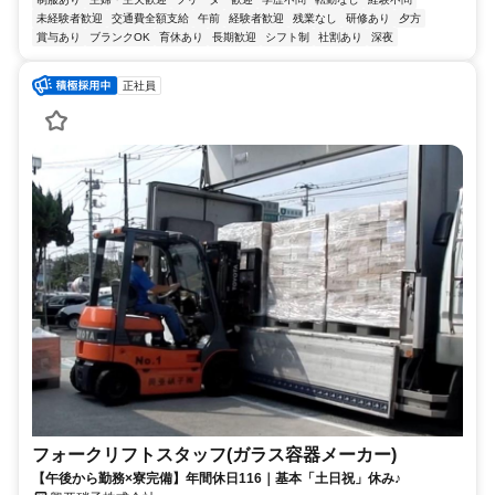
未経験者歓迎
交通費全額支給
午前
経験者歓迎
残業なし
研修あり
夕方
賞与あり
ブランクOK
育休あり
長期歓迎
シフト制
社割あり
深夜
正社員
フォークリフトスタッフ(ガラス容器メーカー)
【午後から勤務×寮完備】年間休日116｜基本「土日祝」休み♪