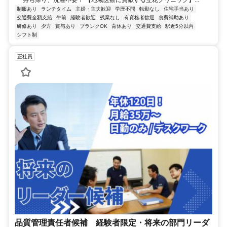
持ち帰り、洗濯不要！ 【地域医療に貢献する立花クリニック】...
制服あり
ランチタイム
主婦・主夫歓迎
学歴不問
転勤なし
住宅手当あり
交通費全額支給
午前
経験者歓迎
残業なし
有資格者歓迎
食費補助あり
研修あり
夕方
賞与あり
ブランクOK
育休あり
交通費支給
駅近5分以内
シフト制
正社員
品質管理責任者候補 経験者限定・将来の部門リーダ