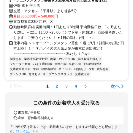
り20日 〜 22日 11:00〜25:00（シフト制・休憩1h） ◎終電考慮いた
します、ご安心ください！ ▼1日の流れ（例） ・...
仕事内容 ＞＞オープニングスタッフ募集 ＼遂に9月！話題のお店が日
本上陸！！／ ▼ハノイの大人気店舗が東京に進出決定！
>===>===>===>===>===>===> 私たち《 Pay it ...
制服あり
業界未経験者歓迎
副業・WワークOK
資格取得支援あり
フリーター歓迎
バイク通勤OK
学歴不問
経験不問
未経験者歓迎
交通費全額支給
午前
経験者歓迎
ネイルOK
研修あり
夕方
賞与あり
ブランクOK
育休あり
オープニングスタッフ
交通費支給
前へ
次へ
1
2
3
4
5
この条件の新着求人を受け取る
東京都 / 平井駅
産休・育休取得制度あり
「LINEで受け取る」では、新着求人のほか、おすすめ情報なども配信しま
す。
詳しくはこちら
LINEで受け取る
メールで受け取る