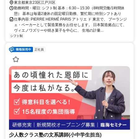
ヴィエノワズリーや焼き菓子を中心に、 生地の計量...
シフト制
正社員
少人数クラス塾の文系講師(小中学生担当)
【入社祝金40万円】資格/経験不問・研修充実
臨海セミナー小中学部 平井校
交通・アクセス 平井駅 徒歩2分
月給304,000円以上
東京都東京23区江戸川区