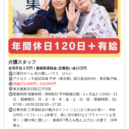
介護スタッフ
住宅手当３万円！資格取得祝金♪定着祝い金12万円
介護付ホーム 杜の癒しハウス ひらい
アクセス ＪＲ総武本線 平井（東京都）南口徒歩約4分、東武亀戸線
亀戸水神徒歩約15分、東武亀戸線 東あずま徒歩約17分
月給272,000円～318,000円
東京都東京23区江戸川区
勤務時間 実働時間：8時間/日 平均勤務日数：1ヶ月あたり20日～21
日 ・勤務曜日：月・火・水・木・金・土・日・祝 ・勤務時間： [1]
07:00～16:00 [2] 08:30～17:30 ...
仕事内容 三幸福祉会の魅力ポイント ◇とにかく休みが多い： 年休
120日＋リフレッシュ休暇で、推し活や旅行などプライベートも充
実！ ◇腰や体に優しい： 最新ICT導入＆抱え上げない介護で、10年
後も...
制服あり
業界未経験者歓迎
副業・WワークOK
主婦・主夫歓迎
資格取得支援あり
フリーター歓迎
学歴不問
経験不問
未経験者歓迎
住宅手当あり
経験者歓迎
駅ナカ
有資格者歓迎
月1シフト提出
研修あり
賞与あり
ブランクOK
育休あり
交通費支給
駅近5分以内