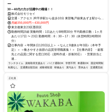
ー
30～40代の方が活躍中の職場！！
株式会社モリセイ
交通・アクセス JR平井駅から徒歩10分 東部亀戸線東あずま駅から徒
歩6分
月給350,000円～430,000円
東京都東京23区墨田区
勤務時間詳細 実働時間：1日あたり8時間30分 平均勤務日数：1ヶ月
あたり17日 〜 23日 勤務時間：8：30～17：30（休憩時間1時間00
分）
仕事内容 ＜年間休日120日以上＞ ＜なんと9連休が年3回♪（本年予
定）＞ ＜働きやすさ抜群の品質管理職募集！＞ 【仕事内容】 ・顧客
先との品質に関する窓口対応（資料作成・折衝対応） ・営業担当と
連...
ランチタイム
資格取得支援あり
バイク通勤OK
学歴不問
車通勤OK
固定時間制
転勤なし
交通費全額支給
経験者歓迎
研修あり
賞与あり
育休あり
交通費支給
正社員