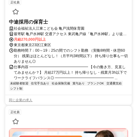
正社員
中途採用の保育士
社会福祉法人江東こども会 亀戸浅間保育園
最寄駅 亀戸水神駅 交通アクセス 東武亀戸線「亀戸水神駅」より徒歩
5分 JR総武線「亀戸駅」より徒歩13分 都営バス「 亀戸9丁目バス
月給270,000円以上
停」より徒歩2分
東京都東京23区江東区
勤務時間 7：00～19：25の間でのシフト勤務 （実働8時間・休憩60
分） 残業はほとんどなし！（月平均3時間以下） 持ち帰り仕事も一切
ありません◎
仕事内容 ━━━━━━━━━━━━━━━━ 【今の働き方、見直し
てみませんか？】 月給27万円以上！ 持ち帰りなし・残業月3h以下で
ワークライフバランス◎ ━━━━━━━━━━━━━━━━ ...
未経験者歓迎
住宅手当あり
社会保険完備
賞与あり
ブランクOK
交通費支給
シフト制
同じ企業の求人
正社員