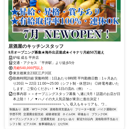
居酒屋のキッチンスタッフ
9月オープニング募集★海外出店達成★イキナリ月給50万超え
炉端 成る 平井店
交通・アクセス 「平井駅」より徒歩5分
月給540,000円以上
東京都東京23区江戸川区
勤務時間詳細 実働時間：1日あたり8時間 平均勤務日数：1ヶ月あた
り20日 〜 22日 11:00〜25:00（シフト制・休憩1h） ◎終電考慮いた
します、ご安心ください！ ▼1日の流れ（例） ・...
仕事内容 ＞＞オープニングスタッフ募集 ＼遂に9月！話題のお店が日
本上陸！！／ ▼ハノイの大人気店舗が東京に進出決定！
======================== ＼＼ 収入もキャリアも、ワ...
制服あり
副業・WワークOK
資格取得支援あり
フリーター歓迎
バイク通勤OK
学歴不問
交通費全額支給
経験者歓迎
ネイルOK
研修あり
ブランクOK
オープニングスタッフ
交通費支給
まかないあり
駅近5分以内
資格取得手当あり
シフト制
ピアスOK
食事補助あり
ひげOK