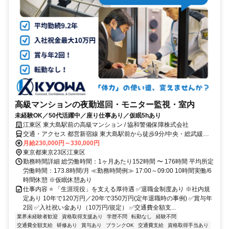
高級マンションの夜勤巡回・モニター監視・室内
未経験OK／50代活躍中／座り仕事あり／仮眠5hあり
江東区 東大島駅前の高級マンション / 協和警備保障株式会社
交通・アクセス 都営新宿線 東大島駅前から徒歩9分/中央・総武緩行
線 亀戸駅 バス7分 浅間神社 停歩2分
月給230,000円～330,000円
東京都東京23区江東区
勤務時間詳細 総労働時間：1ヶ月あたり152時間 〜 176時間 平均所定
労働時間：173.8時間/月 ≪勤務時間例≫ 17:00～09:00 10時間実働/6
時間休憩 ※仮眠休憩あり
仕事内容 ⭐ 「生涯現役」を支える厚待遇 ✅退職金制度あり ※社内規
定あり 10年で120万円／20年で350万円(定年退職時の事例) ✅賞与年
2回 ✅入社祝い金あり（10万円/規定） ✅交通費全額支...
業界未経験者歓迎
資格取得支援あり
学歴不問
転勤なし
経験不問
交通費全額支給
研修あり
賞与あり
ブランクOK
交通費支給
資格取得手当あり