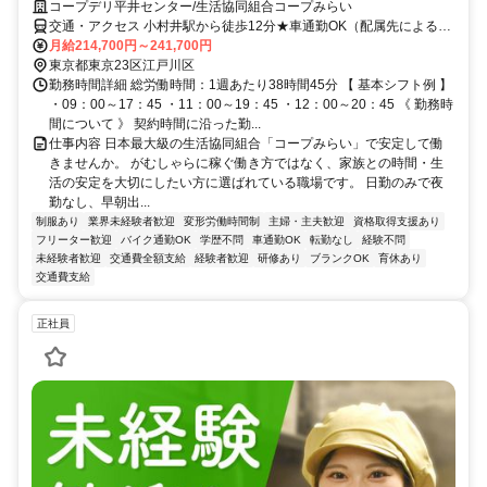
コープデリ平井センター/生活協同組合コープみらい
交通・アクセス 小村井駅から徒歩12分★車通勤OK（配属先による）
※配属先は、入職時期や各センターの人員状況を踏まえ、本人の希望
月給214,700円～241,700円
を考慮した上で、募集場所を含む通勤可能な範囲のセンターから決定
東京都東京23区江戸川区
します。
勤務時間詳細 総労働時間：1週あたり38時間45分 【 基本シフト例 】
・09：00～17：45 ・11：00～19：45 ・12：00～20：45 《 勤務時
間について 》 契約時間に沿った勤...
仕事内容 日本最大級の生活協同組合「コープみらい」で安定して働
きませんか。 がむしゃらに稼ぐ働き方ではなく、家族との時間・生
活の安定を大切にしたい方に選ばれている職場です。 日勤のみで夜
勤なし、早朝出...
制服あり
業界未経験者歓迎
変形労働時間制
主婦・主夫歓迎
資格取得支援あり
フリーター歓迎
バイク通勤OK
学歴不問
車通勤OK
転勤なし
経験不問
未経験者歓迎
交通費全額支給
経験者歓迎
研修あり
ブランクOK
育休あり
交通費支給
正社員