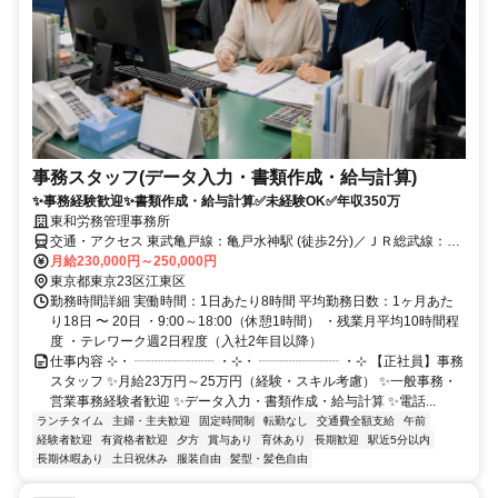
事務スタッフ(データ入力・書類作成・給与計算)
✨事務経験歓迎✨書類作成・給与計算✅未経験OK✅年収350万
東和労務管理事務所
交通・アクセス 東武亀戸線：亀戸水神駅 (徒歩2分)／ＪＲ総武線：亀
戸駅(徒歩12分)
月給230,000円～250,000円
東京都東京23区江東区
勤務時間詳細 実働時間：1日あたり8時間 平均勤務日数：1ヶ月あた
り18日 〜 20日 ・9:00～18:00（休憩1時間） ・残業月平均10時間程
度 ・テレワーク週2日程度（入社2年目以降）
仕事内容 ⊹・ ┈┈┈┈┈┈ ・⊹・ ┈┈┈┈┈┈ ・⊹ 【正社員】事務
スタッフ ✨月給23万円～25万円（経験・スキル考慮） ✨一般事務・
営業事務経験者歓迎 ✨データ入力・書類作成・給与計算 ✨電話...
ランチタイム
主婦・主夫歓迎
固定時間制
転勤なし
交通費全額支給
午前
経験者歓迎
有資格者歓迎
夕方
賞与あり
育休あり
長期歓迎
駅近5分以内
長期休暇あり
土日祝休み
服装自由
髪型・髪色自由