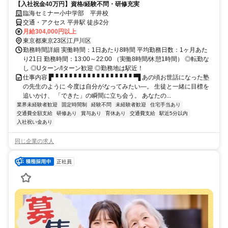
勤務時間詳細 実働時間：1日あたり8時間 平均勤務日数：1ヶ月あた
り21日 勤務時間：13:00～22:00 （実働8時間/休憩1時間） ◎転勤な
し ◎Uターン/Iターン歓迎 ◎勤務地は駅近！
仕事内容 ▛▝▝▝▝▝▝▝▝▝▝▝▝▝▝▝▝▝▝▜ あの頃お世話になった塾
の先生のように 今度は自分がなってみたい―。 生徒と一緒に目標を
追いかけ、 「できた」の瞬間に立ち会う。 あなたの...
業界未経験者歓迎
固定時間制
経験不問
未経験者歓迎
住宅手当あり
交通費全額支給
研修あり
賞与あり
育休あり
交通費支給
駅近5分以内
入社祝い金あり
同じ企業の求人
正社員