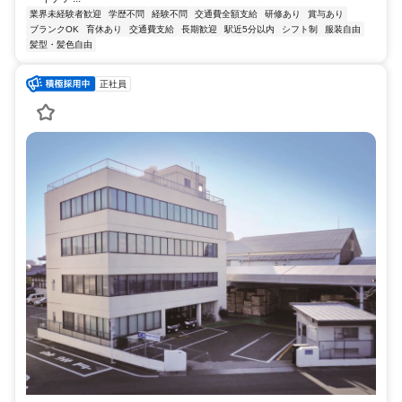
業界未経験者歓迎
学歴不問
経験不問
交通費全額支給
研修あり
賞与あり
ブランクOK
育休あり
交通費支給
長期歓迎
駅近5分以内
シフト制
服装自由
髪型・髪色自由
正社員