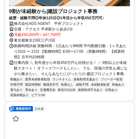
9割が未経験から|建設プロジェクト事務
経歴・経験不問◎年休120日◎1年目から年収450万円可♪
株式会社ADS AGENT 平井プロジェクト
交通・アクセス 平井駅から徒歩2分
月給250,000円～447,700円
東京都東京23区江戸川区
勤務時間詳細 実働時間：1日あたり8時間 平均勤務日数：1ヶ月あた
り20日 〜 22日 【勤務時間】8:00〜17:00 （実働8時間） 【残業時
間】月平均20時間
仕事内容 ＼ 初年度から年収450万円も目指せる！ ／ 9割以上が未経
験スタート！ オフィスワークもしたい。 でも、現場の空気も感じな
がら働きたい。 そんなあなたにぴったりの 建設プロジェクト事務...
制服あり
業界未経験者歓迎
ランチタイム
資格取得支援あり
フリーター歓迎
学歴不問
固定時間制
職場見学可
転勤なし
経験不問
未経験者歓迎
研修あり
賞与あり
育休あり
交通費支給
駅近5分以内
資格取得手当あり
社割あり
長期休暇あり
ピアスOK
正社員