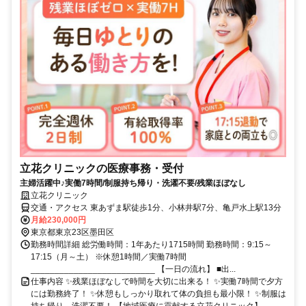
立花クリニックの医療事務・受付
主婦活躍中♪実働7時間/制服持ち帰り・洗濯不要/残業ほぼなし
立花クリニック
交通・アクセス 東あずま駅徒歩1分、小林井駅7分、亀戸水上駅13分
月給230,000円
東京都東京23区墨田区
勤務時間詳細 総労働時間：1年あたり1715時間 勤務時間：9:15～
17:15（月～土） ※休憩1時間／実働7時間
__________________________ 【一日の流れ】 ■出...
仕事内容 ✨️残業ほぼなしで時間を大切に出来る！ ✨️実働7時間で夕方
には勤務終了！ ✨️休憩もしっかり取れて体の負担も最小限！ ✨️制服は