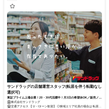
サンドラッグの店舗運営スタッフ(転居を伴う転勤なし
選択可)
東証プライム上場企業！20・30代活躍中！月3日の希望休OK／販売ノル
マなし／年収例32歳SV816万円／販促企画～商品管理など店舗運営がメ
株式会社サンドラッグ
インの仕事
交通アクセス 【 U・Iターン歓迎】 ◎狭域エリア社員の場合は 転居を