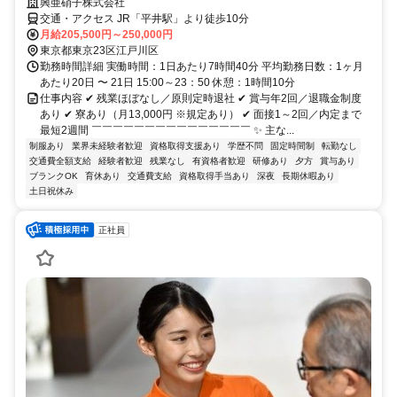
興亜硝子株式会社
交通・アクセス JR「平井駅」より徒歩10分
月給205,500円～250,000円
東京都東京23区江戸川区
勤務時間詳細 実働時間：1日あたり7時間40分 平均勤務日数：1ヶ月
あたり20日 〜 21日 15:00～23：50 休憩：1時間10分
仕事内容 ✔ 残業ほぼなし／原則定時退社 ✔ 賞与年2回／退職金制度
あり ✔ 寮あり（月13,000円 ※規定あり） ✔ 面接1～2回／内定まで
最短2週間 ￣￣￣￣￣￣￣￣￣￣￣￣￣￣￣ ✨ 主な...
制服あり
業界未経験者歓迎
資格取得支援あり
学歴不問
固定時間制
転勤なし
交通費全額支給
経験者歓迎
残業なし
有資格者歓迎
研修あり
夕方
賞与あり
ブランクOK
育休あり
交通費支給
資格取得手当あり
深夜
長期休暇あり
土日祝休み
正社員