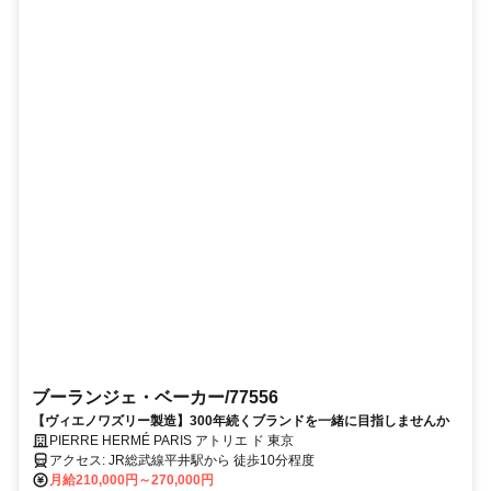
ブーランジェ・ベーカー/77556
【ヴィエノワズリー製造】300年続くブランドを一緒に目指しませんか
PIERRE HERMÉ PARIS アトリエ ド 東京
アクセス: JR総武線平井駅から 徒歩10分程度
月給210,000円～270,000円
東京都東京23区江戸川区
勤務時間・曜日: シフト制 基本：6:30～15:30（8時間労働/1時間休
憩） 基本は毎週2連休の固定曜日勤務、繁忙期に特別シフトあり
仕事内容: PIERRE HERMÉ PARIS アトリエ ド 東京で、 ブーランジ
ェ・ベーカーとして製造業務をお任せします。 日本製造拠点にて、