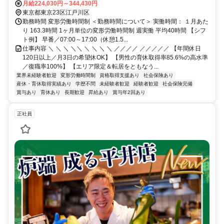
伴う転勤はありません。 ◎マイカー通勤OK
月給224,030円～344,430円
東京都東京23区江戸川区
勤務時間 変形労働時間制 ＜勤務時間について＞ 実働時間： １月あた
り 163.3時間 1ヶ月単位の変形労働時間制 週実働 平均40時間 【シフ
ト例】 早番／07:00～17:00（休憩1.5...
仕事内容 ＼ ＼ ＼ ＼＼ ＼ ＼ ＼ ＼ ／／／／ ／／／／／ 【年間休日
120日以上／月3日の希望休OK】 【男性の育休取得率85.6%の高水準
／復職率100%】 【エリア限定＆転居をともなう...
業界未経験者歓迎
変形労働時間制
資格取得支援あり
社会保険あり
産休・育休取得実績あり
学歴不問
未経験者歓迎
経験者歓迎
社会保険完備
賞与あり
育休あり
長期歓迎
昇給あり
賞与年2回あり
正社員