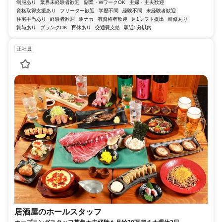
正社員
居酒屋のホールスタッフ
オープニングスタッフ募集★未経験も月給30万超え★週休2日
炉端 成る 平井店
交通・アクセス 「平井駅」より徒歩5分
月給365,000円～540,000円
東京都東京23区江戸川区
勤務時間詳細 実働時間：1日あたり8時間 平均勤務日数：1ヶ月あた