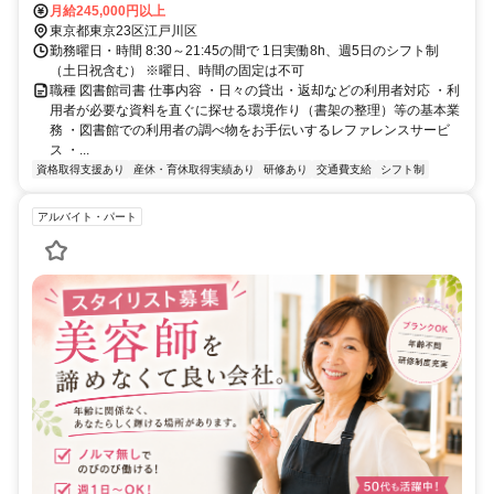
島駅」より徒歩25分
月給245,000円以上
東京都東京23区江戸川区
勤務曜日・時間 8:30～21:45の間で 1日実働8h、週5日のシフト制
（土日祝含む） ※曜日、時間の固定は不可
職種 図書館司書 仕事内容 ・日々の貸出・返却などの利用者対応 ・利
用者が必要な資料を直ぐに探せる環境作り（書架の整理）等の基本業
務 ・図書館での利用者の調べ物をお手伝いするレファレンスサービ
ス ・...
資格取得支援あり
産休・育休取得実績あり
研修あり
交通費支給
シフト制
アルバイト・パート