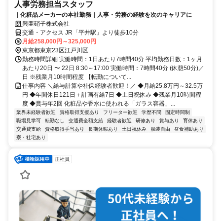
人事労務担当スタッフ
｜化粧品メーカーの本社勤務｜人事・労務の経験を次のキャリアに
興亜硝子株式会社
交通・アクセス JR「平井駅」より徒歩10分
月給258,000円～325,000円
東京都東京23区江戸川区
勤務時間詳細 実働時間：1日あたり7時間40分 平均勤務日数：1ヶ月
あたり20日 〜 22日 8:30～17:00 実働時間：7時間40分 (休憩50分)／
日 ※残業月10時間程度 【転勤について...
仕事内容 ＼給与計算や社保経験者歓迎！／ ◆月給25.8万円～32.5万
円 ◆年間休日121日＋計画有給7日 ◆土日祝休み ◆残業月10時間程
度 ◆賞与年2回 化粧品や香水に使われる「ガラス容器」...
業界未経験者歓迎
資格取得支援あり
フリーター歓迎
学歴不問
固定時間制
職場見学可
転勤なし
交通費全額支給
経験者歓迎
研修あり
賞与あり
育休あり
交通費支給
資格取得手当あり
長期休暇あり
土日祝休み
服装自由
昼食補助あり
寮・社宅あり
正社員