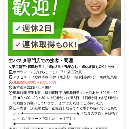
生パスタ専門店での接客・調理
＼第二新卒×転職歓迎！／週休2日・残業なし・連休取得もOK！自分ら
しく働ける環境で、長く活躍できる！
ポポラマーマ(ぽぽらまーま) 平井店/正社員
アクセス ＪＲ総武本線 平井（東京都）南口徒歩約1分、東武亀戸線
東あずま徒歩約15分、東武亀戸線 亀戸水神徒歩約16分
月給225,000円～233,000円
東京都東京23区江戸川区
勤務時間 実働時間：8時間/日 平均勤務日数：1ヶ月あたり20日～22
日 ◆9：00～23：30 ※上記時間内で週5日、1日8時間（休憩1時間）
の勤務をお願いしています。 まずはお気軽にご応募いただ...
仕事内容 【未経験歓迎／正社員】成長できる場所を探しているあな
たへ ★━━━━━━━━━━━━━━━★ 「飲食のプロ」を目指す
なら ポポラマーマで新しいキャリアを！
★━━━━━━━━━━━━━━━★...
制服あり
主婦・主夫歓迎
フリーター歓迎
学歴不問
転勤なし
経験不問