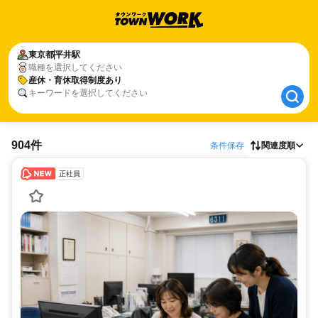
東京都
東京都
平井駅
平井駅
職種を選択してください
産休・育休取得制度あり
産休・育休取得制度あり
キーワードを選択してください
904件
条件保存
関連度順
正社員