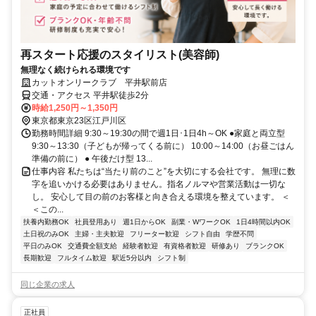
再スタート応援のスタイリスト(美容師)
無理なく続けられる環境です
カットオンリークラブ 平井駅前店
交通・アクセス 平井駅徒歩2分
時給1,250円～1,350円
東京都東京23区江戸川区
勤務時間詳細 9:30～19:30の間で週1日･1日4h～OK ●家庭と両立型
9:30～13:30（子どもが帰ってくる前に） 10:00～14:00（お昼ごはん
準備の前に） ● 午後だけ型 13...
仕事内容 私たちは“当たり前のこと”を大切にする会社です。 無理に数
字を追いかける必要はありません。指名ノルマや営業活動は一切な
し。 安心して目の前のお客様と向き合える環境を整えています。 ＜
＜この...
扶養内勤務OK
社員登用あり
週1日からOK
副業・WワークOK
1日4時間以内OK
土日祝のみOK
主婦・主夫歓迎
フリーター歓迎
シフト自由
学歴不問
平日のみOK
交通費全額支給
経験者歓迎
有資格者歓迎
研修あり
ブランクOK
長期歓迎
フルタイム歓迎
駅近5分以内
シフト制
同じ企業の求人
正社員