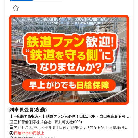
列車見張員(夜勤)
【＞夜勤で高収入＜】鉄道ファンも必見！日払いOK・当日振込みも可能
♪
三和警備保障株式会社 錦糸町支社(003)
アクセス 江戸川区平井６丁目付近 現場により異なる/直行直帰/勤務地
相談可 ■電話面接■来社不要■即日勤務
日給15,563円以上