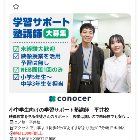
小中学生向けの学習サポート塾講師 平井校
映像授業を見る生徒さんのサポート｜授業は無いので未経験でも安心｜
WEB面接/1回｜週2日～OK｜履歴書不要｜応募後はフォームに1分で回
コノ塾 平井校
答｜1分単位で給与支給｜WワークOK｜私服勤務｜有給休暇あり｜定時
アクセス 平井駅より徒歩4分/東あずま駅より徒歩17分/亀戸水神駅よ
退社
り徒歩18分
時給1,300円以上
東京都東京23区江戸川区