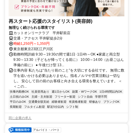
再スタート応援のスタイリスト(美容師)
無理なく続けられる環境です
カットオンリークラブ 平井駅前店
交通・アクセス 平井駅徒歩2分
時給1,250円～1,350円
東京都東京23区江戸川区
勤務時間詳細 9:30～19:30の間で週1日･1日4h～OK ●家庭と両立型
9:30～13:30（子どもが帰ってくる前に） 10:00～14:00（お昼ごはん
準備の前に） ● 午後だけ型 13...
仕事内容 私たちは“当たり前のこと”を大切にする会社です。 無理に数
字を追いかける必要はありません。指名ノルマや営業活動は一切な
し。 安心して目の前のお客様と向き合える環境を整えています。 ＜
＜この...
扶養内勤務OK
社員登用あり
週1日からOK
副業・WワークOK
1日4時間以内OK
土日祝のみOK
主婦・主夫歓迎
フリーター歓迎
シフト自由
学歴不問
平日のみOK
交通費全額支給
経験者歓迎
有資格者歓迎
研修あり
ブランクOK
長期歓迎
フルタイム歓迎
駅近5分以内
シフト制
同じ企業の求人
アルバイト・パート