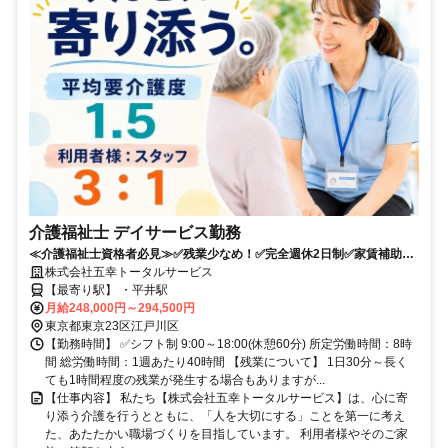
介護福祉士 デイサービス勤務
≪介護福祉士資格者必見≫✅残業少なめ！✅完全週休2日制✅家賃補助、
引越し支援アリ！✅各種手当充実
株式会社五幸トータルサービス
【最寄り駅】 ・平井駅
月給248,000円～294,500円
東京都東京23区江戸川区
【勤務時間】 ✅シフト制 9:00～18:00(休憩60分) 所定労働時間：8時
間 総労働時間：1週あたり40時間 【残業について】 1日30分～長く
ても1時間程度の残業が発生する場合もありますが...
【仕事内容】 私たち【株式会社五幸トータルサービス】は、心に寄
り添う介護を行うとともに、「人を大切にする」ことを第一に考え
た、あたたかい職場づくりを目指しています。 利用者様やそのご家