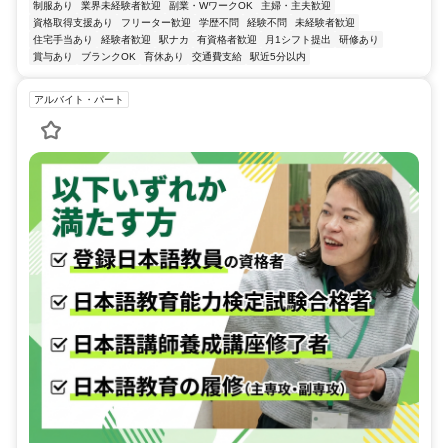
制服あり
業界未経験者歓迎
副業・WワークOK
主婦・主夫歓迎
資格取得支援あり
フリーター歓迎
学歴不問
経験不問
未経験者歓迎
住宅手当あり
経験者歓迎
駅ナカ
有資格者歓迎
月1シフト提出
研修あり
賞与あり
ブランクOK
育休あり
交通費支給
駅近5分以内
アルバイト・パート