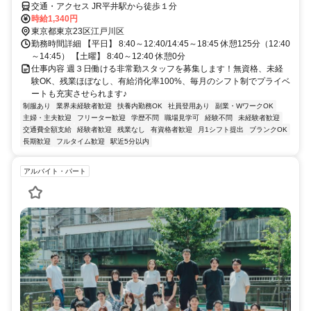
交通・アクセス JR平井駅から徒歩１分
時給1,340円
東京都東京23区江戸川区
勤務時間詳細 【平日】 8:40～12:40/14:45～18:45 休憩125分（12:40
～14:45） 【土曜】 8:40～12:40 休憩0分
仕事内容 週３日働ける非常勤スタッフを募集します！無資格、未経
験OK、残業ほぼなし、有給消化率100%、毎月のシフト制でプライベ
ートも充実させられます♪
制服あり
業界未経験者歓迎
扶養内勤務OK
社員登用あり
副業・WワークOK
主婦・主夫歓迎
フリーター歓迎
学歴不問
職場見学可
経験不問
未経験者歓迎
交通費全額支給
経験者歓迎
残業なし
有資格者歓迎
月1シフト提出
ブランクOK
長期歓迎
フルタイム歓迎
駅近5分以内
アルバイト・パート