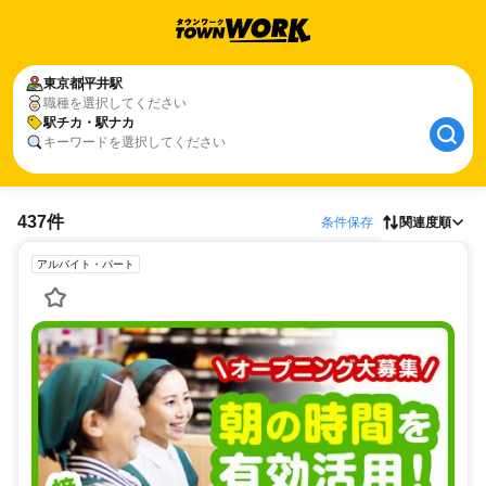
東京都
平井駅
職種を選択してください
駅チカ・駅ナカ
キーワードを選択してください
437件
条件保存
関連度順
アルバイト・パート