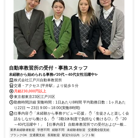
自動車教習所の受付・事務スタッフ
未経験から始められる事務✅20代～40代女性活躍中✨
株式会社江戸川自動車教習所
交通・アクセス [平井駅」より徒歩５分
月給230,000円以上
東京都東京23区江戸川区
勤務時間詳細 実働時間：1日あたり8時間 平均勤務日数：1ヶ月あた
り22日 〜 23日 9:00～18:00(実働8時間)
仕事内容 ✋「未経験から事務デビュー応援」 ✋「生徒さんと楽しく会
話をしながら働ける」 ✋「3勤1休制度で負担なく働ける◎」 ✋「20
～40代活躍中！」 【仕事内容】 自動車教習所での受付および一般...
業界未経験者歓迎
学歴不問
経験不問
未経験者歓迎
交通費全額支給
ブランクOK
交通費支給
長期歓迎
駅近5分以内
シフト制