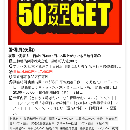
警備員(夜勤)
夜勤で高収入！日給1万4063円～×早上がりでも日給保証◎
三和警備保障株式会社 錦糸町支社(007)
アクセス 江東区亀戸７丁目付近 現場により異なる/直行直帰/勤務地相
談可 ■電話面接■来社不要■即日勤務
日給14,063円～17,463円
東京都東京23区江東区
勤務時間 実働時間：8時間/日 平均勤務日数：1ヶ月あたり12日～22
日 ・勤務曜日：月・火・水・木・金・土・日・祝 ・勤務時間： [1]
20:00～05:00 ・最低勤務日数（週）：3日 ...
仕事内容 【とにかく稼ぎたい…なら夜勤がおススメ♪】 ＼＼＼｜｜
｜｜／／／ 毎週「水曜日」が給料日♪ 【お支払いは業界最速級】 ／
／／｜｜ ｜｜＼＼＼ ＞うれしい【週払い制】＜ 日曜日〆→＜翌週
水...
制服あり
業界未経験者歓迎
副業・WワークOK
土日祝のみOK
主婦・主夫歓迎
週1シフト提出
資格取得支援あり
フリーター歓迎
シフト自由
学歴不問
即日勤務OK
平日のみOK
経験不問
未経験者歓迎
経験者歓迎
ネイルOK
夜間