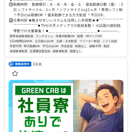
勤務時間 ・勤務曜日：火・水・木・金・土 ・最低勤務日数（週）：2
日 シフトサイクル：1ヶ月 ＊シフトサイクルは1ヵ月 ＊希望シフト制
＊平日のみ勤務OK ＊週末勤務できる方大歓迎 ＊平日/16:...
仕事内容 ★働きやすいシステムを活用した学習塾★ ■￣￣￣￣￣￣￣
￣￣￣￣￣￣￣■ TVや大手メディアでの取材多数！ 今話題の個別指
導塾での大量募集！ ■＿＿＿＿＿＿＿＿＿＿＿＿＿＿■ ―――――...
業界未経験者歓迎
ランチタイム
扶養内勤務OK
副業・WワークOK
1日4時間以内OK
土日祝のみOK
主婦・主夫歓迎
フリーター歓迎
シフト自由
学歴不問
即日勤務OK
平日のみOK
学生歓迎
転勤なし
経験不問
英語
未経験者歓迎
交通費全額支給
経験者歓迎
残業なし
正社員