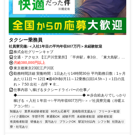
タクシー乗務員
社員寮完備♪＜入社1年目の平均年収607万円＞未経験歓迎
株式会社グリーンキャブ
交通・アクセス 【江戸川営業所】「平井駅」車3分、「東大島駅」車
6分
月給380,000円以上
東京都東京23区江戸川区
勤務時間詳細 実働時間：1日あたり14時間30分 平均勤務日数：1ヶ月
あたり11日 〜 12日 ■週40h制/月11～12乗務(1回14.5h～) ＜1日の流
れ＞ 7:50 出社・点呼 ▼ 8:...
仕事内容 ＼稼げるタクシードライバーの仕事／
◆――――――――――――――――――◆ ⏩歩合給ありでしっかり
稼げる ＜入社１年目⇒✨平均年収607万円✨＞ ✅社員寮完備（冷暖エ
アコン付）...
制服あり
業界未経験者歓迎
60代も応募可
資格取得支援あり
フリーター歓迎
バイク通勤OK
学歴不問
車通勤OK
経験不問
未経験者歓迎
経験者歓迎
有資格者歓迎
研修あり
賞与あり
ブランクOK
駅近5分以内
シフト制
社割あり
寮・社宅あり