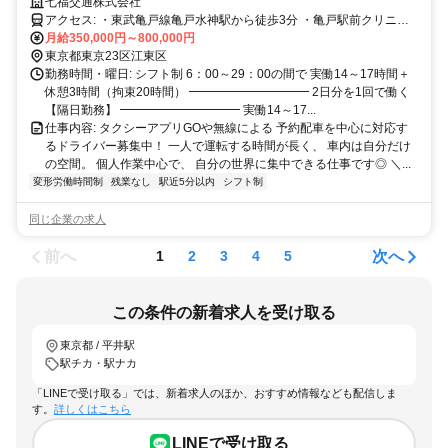
して走り回る必要は一切ナシ！
七福交通株式会社
アクセス: ・東武亀戸線亀戸水神駅から徒歩3分 ・亀戸駅前クリニッ
クから車で7分 ・都立江東商業高等学校から徒歩4分 ★車通勤ＯＫ、
月給350,000円～800,000円
自転車通勤OK、バイク通勤OK ★駐車場あり 江戸川区、墨田区、足
東京都東京23区江東区
立区、千葉県市川市など 近隣から通うドライバーも在籍。 中には、1
勤務時間・曜日: シフト制 6：00～29：00の間で 実働14～17時間＋
時間かけて車で通勤している方もいます。
休憩3時間（拘束20時間） ━━━━━━━━━━ 2日分を1回で働く
【隔日勤務】 ━━━━━━━━━━ 実働14～17...
仕事内容: タクシーアプリGOや無線による 予約配車を中心に対応す
るドライバー募集中！ 一人で運転する時間が長く、 車内は自分だけ
の空間。 個人作業中心で、 自分の世界に集中できる仕事です◎ ＼...
変形労働時間制
残業なし
駅近5分以内
シフト制
同じ企業の求人
前へ
次へ
1
2
3
4
5
この条件の新着求人を受け取る
東京都 / 平井駅
駅チカ・駅ナカ
「LINEで受け取る」では、新着求人のほか、おすすめ情報なども配信しま
す。
詳しくはこちら
LINEで受け取る