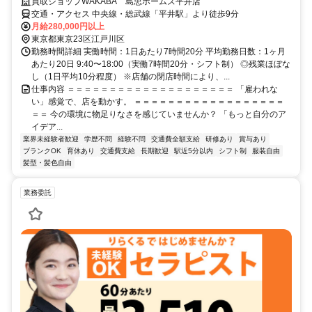
買取ショップWAKABA 島忠ホームズ平井店
交通・アクセス 中央線・総武線「平井駅」より徒歩9分
月給280,000円以上
東京都東京23区江戸川区
勤務時間詳細 実働時間：1日あたり7時間20分 平均勤務日数：1ヶ月
あたり20日 9:40〜18:00（実働7時間20分・シフト制） ◎残業ほぼな
し（1日平均10分程度） ※店舗の閉店時間により、...
仕事内容 ＝＝＝＝＝＝＝＝＝＝＝＝＝＝＝＝＝＝＝＝ 「雇われな
い」感覚で、店を動かす。 ＝＝＝＝＝＝＝＝＝＝＝＝＝＝＝＝＝＝
＝＝ 今の環境に物足りなさを感じていませんか？ 「もっと自分のア
イデア...
業界未経験者歓迎
学歴不問
経験不問
交通費全額支給
研修あり
賞与あり
ブランクOK
育休あり
交通費支給
長期歓迎
駅近5分以内
シフト制
服装自由
髪型・髪色自由
業務委託