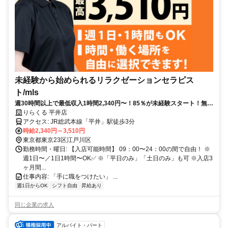
未経験から始められるリラクゼーションセラピス
ト/mls
週30時間以上で最低収入1時間2,340円〜！85％が未経験スタート！無料
トレで一生モノの技術を習得✅好きな時間に収入を得られます⏰【東京
りらくる 平井店
都江戸川区平井】
アクセス: JR総武本線「平井」駅徒歩3分
時給2,340円～3,510円
東京都東京23区江戸川区
勤務時間・曜日: 【入店可能時間】 09：00〜24：00の間で自由！ ※
週1日〜／1日1時間〜OK✅ ※「平日のみ」「土日のみ」も可 ※入店3
ヶ月間...
仕事内容: 「手に職をつけたい」 ...
週1日からOK
シフト自由
昇給あり
同じ企業の求人
アルバイト・パート