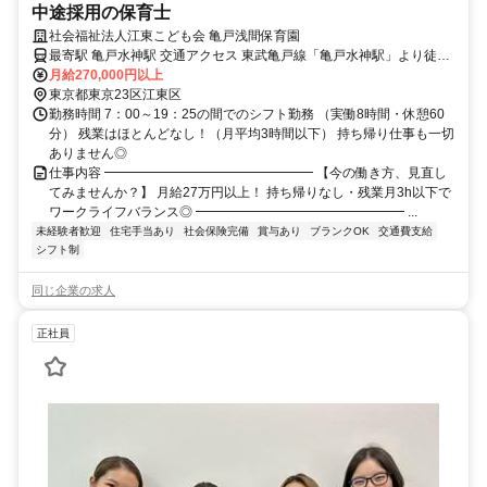
中途採用の保育士
社会福祉法人江東こども会 亀戸浅間保育園
最寄駅 亀戸水神駅 交通アクセス 東武亀戸線「亀戸水神駅」より徒歩
5分 JR総武線「亀戸駅」より徒歩13分 都営バス「 亀戸9丁目バス
月給270,000円以上
停」より徒歩2分
東京都東京23区江東区
勤務時間 7：00～19：25の間でのシフト勤務 （実働8時間・休憩60
分） 残業はほとんどなし！（月平均3時間以下） 持ち帰り仕事も一切
ありません◎
仕事内容 ━━━━━━━━━━━━━━━━ 【今の働き方、見直し
てみませんか？】 月給27万円以上！ 持ち帰りなし・残業月3h以下で
ワークライフバランス◎ ━━━━━━━━━━━━━━━━ ...
未経験者歓迎
住宅手当あり
社会保険完備
賞与あり
ブランクOK
交通費支給
シフト制
同じ企業の求人
正社員