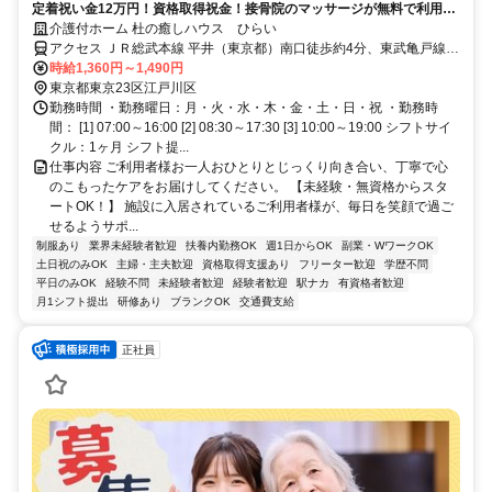
定着祝い金12万円！資格取得祝金！接骨院のマッサージが無料で利用可
♪
介護付ホーム 杜の癒しハウス ひらい
アクセス ＪＲ総武本線 平井（東京都）南口徒歩約4分、東武亀戸線
亀戸水神徒歩約15分、東武亀戸線 東あずま徒歩約17分
時給1,360円～1,490円
東京都東京23区江戸川区
勤務時間 ・勤務曜日：月・火・水・木・金・土・日・祝 ・勤務時
間： [1] 07:00～16:00 [2] 08:30～17:30 [3] 10:00～19:00 シフトサイ
クル：1ヶ月 シフト提...
仕事内容 ご利用者様お一人おひとりとじっくり向き合い、丁寧で心
のこもったケアをお届けしてください。 【未経験・無資格からスタ
ートOK！】 施設に入居されているご利用者様が、毎日を笑顔で過ご
せるようサポ...
制服あり
業界未経験者歓迎
扶養内勤務OK
週1日からOK
副業・WワークOK
土日祝のみOK
主婦・主夫歓迎
資格取得支援あり
フリーター歓迎
学歴不問
平日のみOK
経験不問
未経験者歓迎
経験者歓迎
駅ナカ
有資格者歓迎
月1シフト提出
研修あり
ブランクOK
交通費支給
正社員