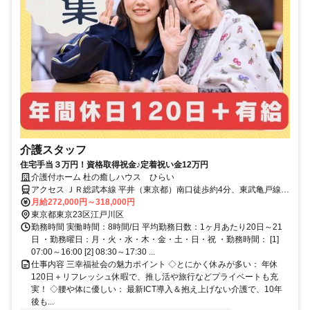
介護スタッフ
住宅手当３万円！資格取得祝金♪定着祝い金12万円
介護付ホーム 杜の癒しハウス ひらい
アクセス ＪＲ総武本線 平井（東京都）南口徒歩約4分、東武亀戸線
亀戸水神徒歩約15分、東武亀戸線 東あずま徒歩約17分
月給272,000円～318,000円
東京都東京23区江戸川区
勤務時間 実働時間：8時間/日 平均勤務日数：1ヶ月あたり20日～21
日 ・勤務曜日：月・火・水・木・金・土・日・祝 ・勤務時間： [1]
07:00～16:00 [2] 08:30～17:30 ...
仕事内容 三幸福祉会の魅力ポイント ◇とにかく休みが多い： 年休
120日＋リフレッシュ休暇で、推し活や旅行などプライベートも充
実！ ◇腰や体に優しい： 最新ICT導入＆抱え上げない介護で、10年
後も...