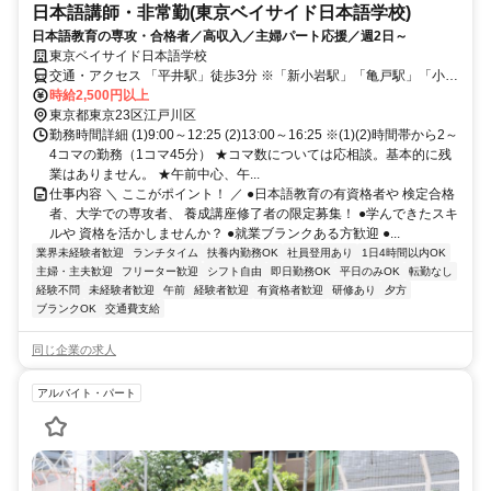
日本語講師・非常勤(東京ベイサイド日本語学校)
日本語教育の専攻・合格者／高収入／主婦パート応援／週2日～
東京ベイサイド日本語学校
交通・アクセス 「平井駅」徒歩3分 ※「新小岩駅」「亀戸駅」「小岩
駅」 「錦糸町駅」「船橋駅」「秋葉原駅」 「市川駅」「浅草橋駅」
時給2,500円以上
「本八幡駅」 「御茶ノ水駅」などの駅からもアクセス良好！
東京都東京23区江戸川区
勤務時間詳細 (1)9:00～12:25 (2)13:00～16:25 ※(1)(2)時間帯から2～
4コマの勤務（1コマ45分） ★コマ数については応相談。基本的に残
業はありません。 ★午前中心、午...
仕事内容 ＼ ここがポイント！ ／ ●日本語教育の有資格者や 検定合格
者、大学での専攻者、 養成講座修了者の限定募集！ ●学んできたスキ
ルや 資格を活かしませんか？ ●就業ブランクある方歓迎 ●...
業界未経験者歓迎
ランチタイム
扶養内勤務OK
社員登用あり
1日4時間以内OK
主婦・主夫歓迎
フリーター歓迎
シフト自由
即日勤務OK
平日のみOK
転勤なし
経験不問
未経験者歓迎
午前
経験者歓迎
有資格者歓迎
研修あり
夕方
ブランクOK
交通費支給
同じ企業の求人
アルバイト・パート