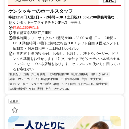
ケンタッキーのホールスタッフ
時給1250円★週1日～・2時間～OK！土日祝11:00-17:00勤務可能な方
大歓迎♪
ケンタッキーフライドチキン(KFC) 平井店
時給1,250円以上
東京都東京23区江戸川区
勤務時間 シフトサイクル：1週間 9:00～23:00 ★週1日～・2時間～
OK ★勤務時間・曜日は気軽に相談ＯＫ！シフト自由 ★固定シフトも
応相談 ＜採用強化中＞ 土日祝11:00-17:00
仕事内容 仕事内容 受付、お会計、お渡し、ポテトやバーガー、ドリ
ンクの準備をお任せします！注文～会計までがタッチパネル式のセル
フレジになっている店舗もあります。セルフレジの使い方に困ってい
るお客様がい...
制服あり
短期（3ヵ月以内）
扶養内勤務OK
社員登用あり
週1日からOK
副業・WワークOK
1日4時間以内OK
土日祝のみOK
主婦・主夫歓迎
週1シフト提出
フリーター歓迎
早朝
シフト自由
平日のみOK
学生歓迎
未経験者歓迎
午前
夜間
夕方
ブランクOK
正社員