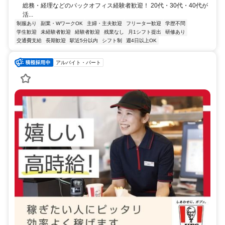
総務・経理などのバックオフィス経験者歓迎！ 20代・30代・40代が
活...
制服あり
副業・WワークOK
主婦・主夫歓迎
フリーター歓迎
学歴不問
学生歓迎
未経験者歓迎
経験者歓迎
残業なし
月1シフト提出
研修あり
交通費支給
長期歓迎
駅近5分以内
シフト制
週4日以上OK
アルバイト・パート