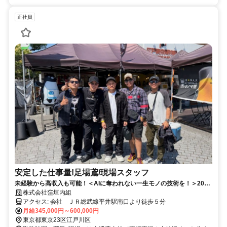
正社員
安定した仕事量!足場鳶/現場スタッフ
未経験から高収入も可能！＜AIに奪われない一生モノの技術を！＞20
代・30代の若手中心に楽しみながら活躍中！
株式会社窪垣内組
アクセス: 会社 ＪＲ総武線平井駅南口より徒歩５分
月給345,000円～600,000円
東京都東京23区江戸川区