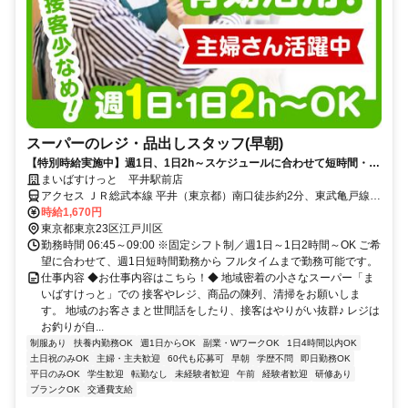
スーパーのレジ・品出しスタッフ(早朝)
【特別時給実施中】週1日、1日2h～スケジュールに合わせて短時間・扶
養内も可能！未経験スタート応援♪
まいばすけっと 平井駅前店
アクセス ＪＲ総武本線 平井（東京都）南口徒歩約2分、東武亀戸線
東あずま徒歩約16分、東武亀戸線 亀戸水神東口徒歩約17分 ★週1日
時給1,670円
～OK ★日祝時給51円UP
東京都東京23区江戸川区
勤務時間 06:45～09:00 ※固定シフト制／週1日～1日2時間～OK ご希
望に合わせて、週1日短時間勤務から フルタイムまで勤務可能です。
仕事内容 ◆お仕事内容はこちら！◆ 地域密着の小さなスーパー「ま
いばすけっと」での 接客やレジ、商品の陳列、清掃をお願いしま
す。 地域のお客さまと世間話をしたり、接客はやりがい抜群♪ レジは
お釣りが自...
制服あり
扶養内勤務OK
週1日からOK
副業・WワークOK
1日4時間以内OK
土日祝のみOK
主婦・主夫歓迎
60代も応募可
早朝
学歴不問
即日勤務OK
平日のみOK
学生歓迎
転勤なし
未経験者歓迎
午前
経験者歓迎
研修あり
ブランクOK
交通費支給