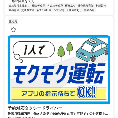
族の笑顔を支え...
資格取得支援あり
経験者歓迎
有資格者歓迎
研修あり
社会保険完備
制服貸与
賞与あり
交通費支給
駅近5分以内
シフト制
長期休暇あり
昇給あり
正社員
予約対応タクシードライバー
最高月収85万円！働き方次第で100%予約の実も可能です◎お客様を探