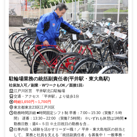
駐輪場業務の統括副責任者(平井駅・東大島駅)
社保加入可／副業・WワークもOK／面接1回♪
江戸川区営 平井駅北口駐輪場
交通・アクセス 「平井駅」より徒歩1分
時給1,650円～1,700円
東京都東京23区江戸川区
勤務時間詳細 ■時間固定シフト制 早番：7:00～15:30（実働7.５時
間） 遅番：13:30～22:00 （実働7.5時間） ※いずれも休憩は1時間 ■
勤務日数：週4～５日 ※土日祝日の勤務を含...
仕事内容 ＼経験を活かすリーダー職！／ 平井・東大島地区の担当と
して、 業務と社員を支える「統括副責任者」を募集中！ 一般事務・