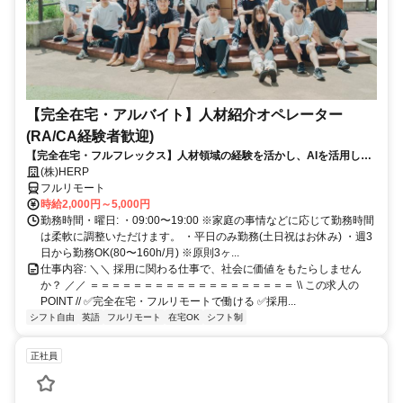
【完全在宅・アルバイト】人材紹介オペレーター
(RA/CA経験者歓迎)
【完全在宅・フルフレックス】人材領域の経験を活かし、AIを活用した
最先端の採用システムに携われる！
(株)HERP
フルリモート
時給2,000円～5,000円
勤務時間・曜日: ・09:00〜19:00 ※家庭の事情などに応じて勤務時間
は柔軟に調整いただけます。 ・平日のみ勤務(土日祝はお休み) ・週3
日から勤務OK(80〜160h/月) ※原則3ヶ...
仕事内容: ＼＼ 採用に関わる仕事で、社会に価値をもたらしません
か？ ／／ ＝＝＝＝＝＝＝＝＝＝＝＝＝＝＝＝＝＝＝ \\ この求人の
POINT // ✅完全在宅・フルリモートで働ける ✅採用...
シフト自由
英語
フルリモート
在宅OK
シフト制
正社員