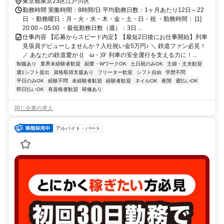
東京都東京23区江戸川区
勤務時間 実働時間：8時間/日 平均勤務日数：1ヶ月あたり12日～22
日 ・勤務曜日：月・火・水・木・金・土・日・祝 ・勤務時間： [1]
20:00～05:00 ・最低勤務日数（週）：3日 ...
仕事内容 【応募からスピード内定】【最短2日後にお仕事開始】列車
見張員デビューしませんか？入社祝い金5万円♪ ＼ 鉄道ファン必見！
／ あなたの鉄道愛が ((ゝω・)9’ 列車の安全運行を支える力に！...
制服あり
業界未経験者歓迎
副業・WワークOK
土日祝のみOK
主婦・主夫歓迎
週1シフト提出
資格取得支援あり
フリーター歓迎
シフト自由
学歴不問
平日のみOK
経験不問
未経験者歓迎
経験者歓迎
ネイルOK
夜間
週払いOK
即日払いOK
有資格者歓迎
研修あり
同じ企業の求人
アルバイト・パート