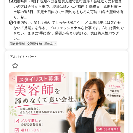
勤務時間・曜日: 現場へは交通費支給で直行直帰！会社近くにお住ま
いの方は会社から車で。現場はほとんど都内！ 勤務日 原則月曜〜
土曜の週6日。固定土日休みでの契約ももちろん可能！(各大型連休有
り、希...
仕事内容: ＼ 楽しく働いてしっかり稼ごう！ ／ 工事現場には欠かせ
ない「足場」を作る、プロフェッショナルな仕事です。AIには真似で
きない、まさに”手に職”。需要が高まり続ける、実は将来性バツグ
ン...
固定時間制
交通費支給
昇給あり
アルバイト・パート