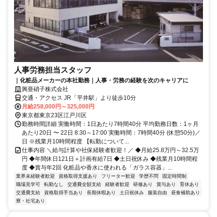
人事労務担当スタッフ
｜化粧品メーカーの本社勤務｜人事・労務の経験を次のキャリアに
興亜硝子株式会社
交通・アクセス JR「平井駅」より徒歩10分
月給258,000円～325,000円
東京都東京23区江戸川区
勤務時間詳細 実働時間：1日あたり7時間40分 平均勤務日数：1ヶ月
あたり20日 〜 22日 8:30～17:00 実働時間：7時間40分 (休憩50分)／
日 ※残業月10時間程度 【転勤について...
仕事内容 ＼給与計算や社保経験者歓迎！／ ◆月給25.8万円～32.5万
円 ◆年間休日121日＋計画有給7日 ◆土日祝休み ◆残業月10時間程
度 ◆賞与年2回 化粧品や香水に使われる「ガラス容器」...
業界未経験者歓迎
資格取得支援あり
フリーター歓迎
学歴不問
固定時間制
職場見学可
転勤なし
交通費全額支給
経験者歓迎
研修あり
賞与あり
育休あり
交通費支給
資格取得手当あり
長期休暇あり
土日祝休み
服装自由
昼食補助あり
寮・社宅あり