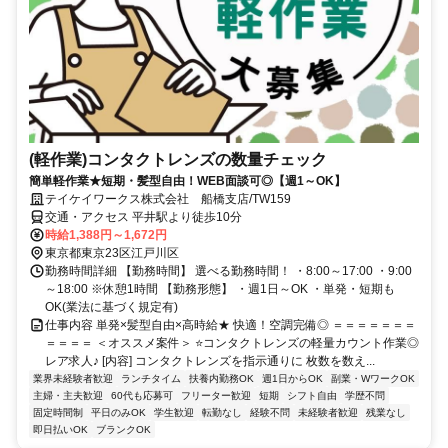
(軽作業)コンタクトレンズの数量チェック
簡単軽作業★短期・髪型自由！WEB面談可◎【週1～OK】
テイケイワークス株式会社 船橋支店/TW159
交通・アクセス 平井駅より徒歩10分
時給1,388円～1,672円
東京都東京23区江戸川区
勤務時間詳細 【勤務時間】 選べる勤務時間！ ・8:00～17:00 ・9:00
～18:00 ※休憩1時間 【勤務形態】 ・週1日～OK ・単発・短期も
OK(業法に基づく規定有)
仕事内容 単発×髪型自由×高時給★ 快適！空調完備◎ ＝＝＝＝＝＝＝
＝＝＝＝ ＜オススメ案件＞ ⭐コンタクトレンズの軽量カウント作業◎
レア求人♪ [内容] コンタクトレンズを指示通りに 枚数を数え...
業界未経験者歓迎
ランチタイム
扶養内勤務OK
週1日からOK
副業・WワークOK
主婦・主夫歓迎
60代も応募可
フリーター歓迎
短期
シフト自由
学歴不問
固定時間制
平日のみOK
学生歓迎
転勤なし
経験不問
未経験者歓迎
残業なし
即日払いOK
ブランクOK