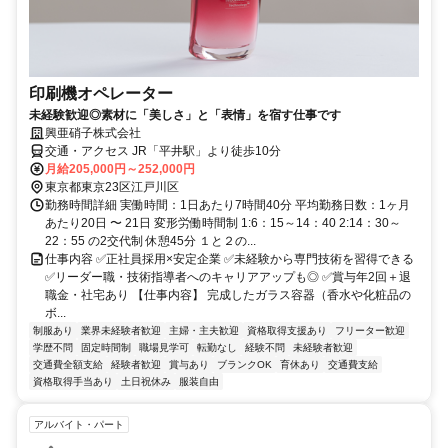
印刷機オペレーター
未経験歓迎◎素材に「美しさ」と「表情」を宿す仕事です
興亜硝子株式会社
交通・アクセス JR「平井駅」より徒歩10分
月給205,000円～252,000円
東京都東京23区江戸川区
勤務時間詳細 実働時間：1日あたり7時間40分 平均勤務日数：1ヶ月
あたり20日 〜 21日 変形労働時間制 1:6：15～14：40 2:14：30～
22：55 の2交代制 休憩45分 １と２の...
仕事内容 ✅正社員採用×安定企業 ✅未経験から専門技術を習得できる
✅リーダー職・技術指導者へのキャリアアップも◎ ✅賞与年2回＋退
職金・社宅あり 【仕事内容】 完成したガラス容器（香水や化粧品の
ボ...
制服あり
業界未経験者歓迎
主婦・主夫歓迎
資格取得支援あり
フリーター歓迎
学歴不問
固定時間制
職場見学可
転勤なし
経験不問
未経験者歓迎
交通費全額支給
経験者歓迎
賞与あり
ブランクOK
育休あり
交通費支給
資格取得手当あり
土日祝休み
服装自由
アルバイト・パート