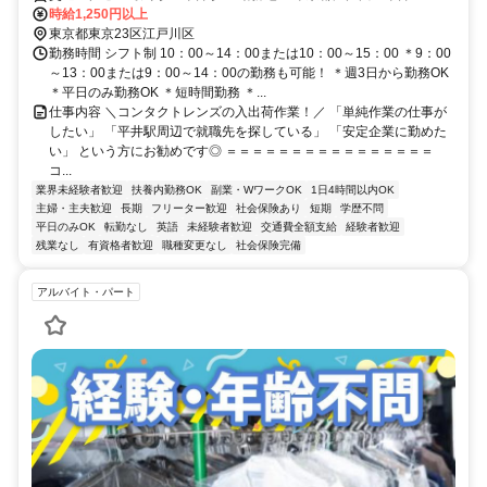
セス＞ 「平井駅」～徒歩8分 近隣の方は自転車通勤も可能です！
時給1,250円以上
東京都東京23区江戸川区
勤務時間 シフト制 10：00～14：00または10：00～15：00 ＊9：00
～13：00または9：00～14：00の勤務も可能！ ＊週3日から勤務OK
＊平日のみ勤務OK ＊短時間勤務 ＊...
仕事内容 ＼コンタクトレンズの入出荷作業！／ 「単純作業の仕事が
したい」 「平井駅周辺で就職先を探している」 「安定企業に勤めた
い」 という方にお勧めです◎ ＝＝＝＝＝＝＝＝＝＝＝＝＝＝＝＝
コ...
業界未経験者歓迎
扶養内勤務OK
副業・WワークOK
1日4時間以内OK
主婦・主夫歓迎
長期
フリーター歓迎
社会保険あり
短期
学歴不問
平日のみOK
転勤なし
英語
未経験者歓迎
交通費全額支給
経験者歓迎
残業なし
有資格者歓迎
職種変更なし
社会保険完備
アルバイト・パート