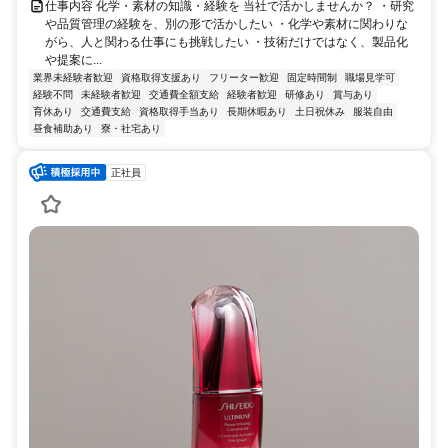
仕事内容 化学・素材の知識・経験を 当社で活かしませんか？ ・研究
や品質管理の経験を、別の形で活かしたい ・化学や素材に関わりな
がら、人と関わる仕事にも挑戦したい ・技術だけではなく、製品化
や提案に...
業界未経験者歓迎
資格取得支援あり
フリーター歓迎
固定時間制
職場見学可
経験不問
未経験者歓迎
交通費全額支給
経験者歓迎
研修あり
賞与あり
育休あり
交通費支給
資格取得手当あり
長期休暇あり
土日祝休み
服装自由
昼食補助あり
寮・社宅あり
正社員