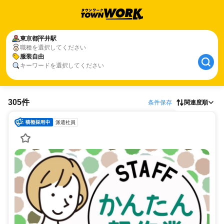
東京都
平井駅
職種を選択してください
服装自由
キーワードを選択してください
305件
条件保存
関連度順
派遣社員