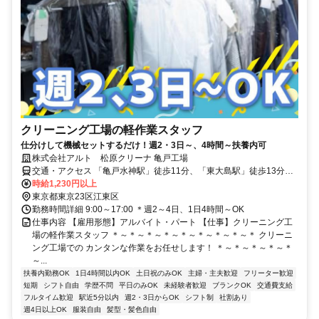
クリーニング工場の軽作業スタッフ
仕分けして機械セットするだけ！週2・3日～、4時間～扶養内可
株式会社アルト 松原クリーナ 亀戸工場
交通・アクセス 「亀戸水神駅」徒歩11分、「東大島駅」徒歩13分、
「大島駅」徒歩14分、「亀戸駅」徒歩20分、「平井駅」徒歩20分、
時給1,230円以上
「東あずま駅」徒歩20分
東京都東京23区江東区
勤務時間詳細 9:00～17:00 ＊週2～4日、1日4時間～OK
仕事内容 【雇用形態】アルバイト・パート 【仕事】クリーニング工
場の軽作業スタッフ ＊～＊～＊～＊～＊～＊～＊～＊～＊ クリーニ
ング工場での カンタンな作業をお任せします！ ＊～＊～＊～＊～＊
～...
扶養内勤務OK
1日4時間以内OK
土日祝のみOK
主婦・主夫歓迎
フリーター歓迎
短期
シフト自由
学歴不問
平日のみOK
未経験者歓迎
ブランクOK
交通費支給
フルタイム歓迎
駅近5分以内
週2・3日からOK
シフト制
社割あり
週4日以上OK
服装自由
髪型・髪色自由