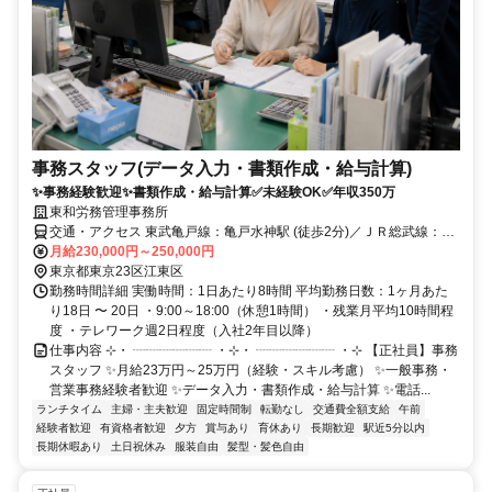
事務スタッフ(データ入力・書類作成・給与計算)
✨事務経験歓迎✨書類作成・給与計算✅未経験OK✅年収350万
東和労務管理事務所
交通・アクセス 東武亀戸線：亀戸水神駅 (徒歩2分)／ＪＲ総武線：亀
戸駅(徒歩12分)
月給230,000円～250,000円
東京都東京23区江東区
勤務時間詳細 実働時間：1日あたり8時間 平均勤務日数：1ヶ月あた
り18日 〜 20日 ・9:00～18:00（休憩1時間） ・残業月平均10時間程
度 ・テレワーク週2日程度（入社2年目以降）
仕事内容 ⊹・ ┈┈┈┈┈┈ ・⊹・ ┈┈┈┈┈┈ ・⊹ 【正社員】事務
スタッフ ✨月給23万円～25万円（経験・スキル考慮） ✨一般事務・
営業事務経験者歓迎 ✨データ入力・書類作成・給与計算 ✨電話...
ランチタイム
主婦・主夫歓迎
固定時間制
転勤なし
交通費全額支給
午前
経験者歓迎
有資格者歓迎
夕方
賞与あり
育休あり
長期歓迎
駅近5分以内
長期休暇あり
土日祝休み
服装自由
髪型・髪色自由