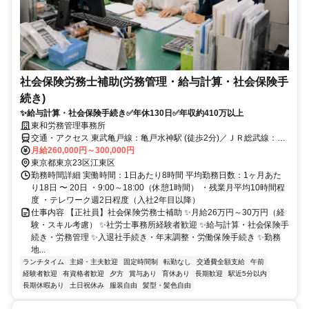
社会保険労務士補助(労務管理・給与計算・社会保険手
続き)
✨給与計算・社会保険手続き✅年休130日✅年収約410万以上
東和労務管理事務所
交通・アクセス 東武亀戸線：亀戸水神駅 (徒歩2分)／ＪＲ総武線：亀
戸駅(徒歩12分)
月給260,000円～300,000円
東京都東京23区江東区
勤務時間詳細 実働時間：1日あたり8時間 平均勤務日数：1ヶ月あた
り18日 〜 20日 ・9:00～18:00（休憩1時間） ・残業月平均10時間程
度 ・テレワーク週2日程度（入社2年目以降）
仕事内容 【正社員】社会保険労務士補助 ✨月給26万円～30万円（経
験・スキル考慮） ✨社労士事務所経験者歓迎 ✨給与計算・社会保険手
続き・労務管理 ✨入退社手続き・年末調整・労働保険手続き ✨勤務
地...
ランチタイム
主婦・主夫歓迎
固定時間制
転勤なし
交通費全額支給
午前
経験者歓迎
有資格者歓迎
夕方
賞与あり
育休あり
長期歓迎
駅近5分以内
長期休暇あり
土日祝休み
服装自由
髪型・髪色自由