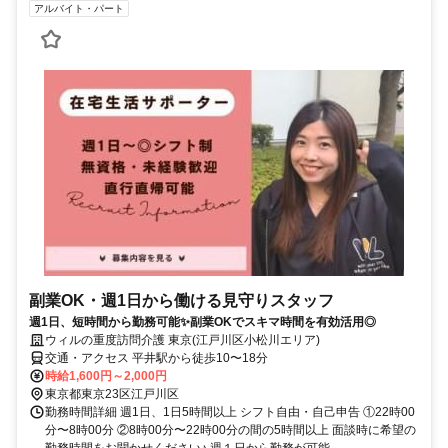
アルバイト・パート
副業OK・週1日から働ける見守りスタッフ
週1日、短時間から勤務可能✨副業OKでスキマ時間を有効活用◎
ウィルの重度訪問介護 東京(江戸川区小松川エリア)
交通・アクセス 平井駅から徒歩10〜18分
時給1,600円～2,000円
東京都東京23区江戸川区
勤務時間詳細 週1日、1日5時間以上 シフト自由・自己申告 ①22時00
分〜8時00分 ②8時00分〜22時00分の間の5時間以上 面談時に希望の