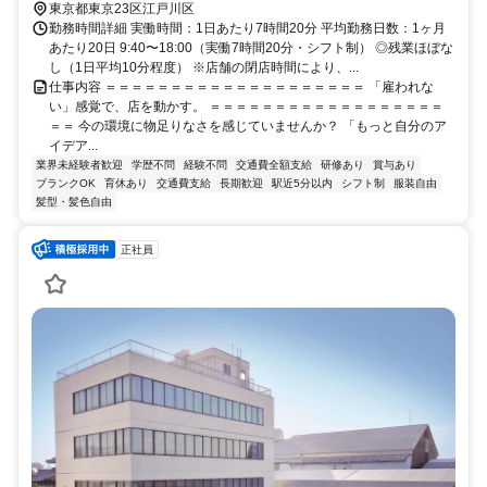
東京都東京23区江戸川区
勤務時間詳細 実働時間：1日あたり7時間20分 平均勤務日数：1ヶ月
あたり20日 9:40〜18:00（実働7時間20分・シフト制） ◎残業ほぼな
し（1日平均10分程度） ※店舗の閉店時間により、...
仕事内容 ＝＝＝＝＝＝＝＝＝＝＝＝＝＝＝＝＝＝＝＝ 「雇われな
い」感覚で、店を動かす。 ＝＝＝＝＝＝＝＝＝＝＝＝＝＝＝＝＝＝
＝＝ 今の環境に物足りなさを感じていませんか？ 「もっと自分のア
イデア...
業界未経験者歓迎
学歴不問
経験不問
交通費全額支給
研修あり
賞与あり
ブランクOK
育休あり
交通費支給
長期歓迎
駅近5分以内
シフト制
服装自由
髪型・髪色自由
正社員