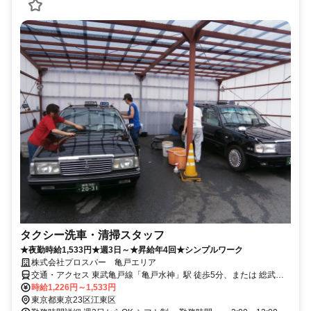
タクシー洗車・清掃スタッフ
★夜勤時給1,533円★週3日～★昇給年4回★シンプルワーク
株式会社プロスパー 亀戸エリア
交通・アクセス 東武亀戸線「亀戸水神」駅 徒歩5分、または 総武線
「亀戸」駅 徒歩14分、他
時給1,226円～1,533円
東京都東京23区江東区