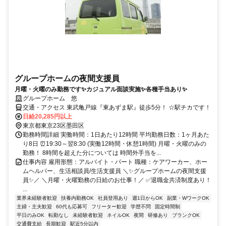
グループホームの夜間支援員
月曜・火曜のみ勤務です✨カジュアル面談実施✨各種手当あり✨
グループホーム 悠
交通・アクセス 東武亀戸線『東あずま駅』徒歩5分！ ☆駅チカです！
日給20,285円以上
東京都東京23区墨田区
勤務時間詳細 実働時間：1日あたり12時間 平均勤務日数：1ヶ月あた
り8日 ⏰19:30～翌8:30 (実働12時間・休憩1時間) 月曜・火曜のみの
勤務！ 8時間を超えた分については 時間外手当を...
仕事内容 雇用形態：アルバイト・パート 職種：ケアワーカー、ホー
ムヘルパー、生活相談員/生活支援員 ＼✨グループホームの夜間支援
員✨／ ＼月曜・火曜勤務の日給のお仕事！／ ✅退職金共済制度あり！
...
業界未経験者歓迎
扶養内勤務OK
社員登用あり
週1日からOK
副業・WワークOK
主婦・主夫歓迎
60代も応募可
フリーター歓迎
学歴不問
固定時間制
平日のみOK
転勤なし
未経験者歓迎
ネイルOK
夜間
研修あり
ブランクOK
交通費支給
長期歓迎
駅近5分以内