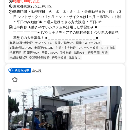
退社
り徒歩18分
時給1,300円以上
東京都東京23区江戸川区
勤務時間 ・勤務曜日：火・水・木・金・土 ・最低勤務日数（週）：2
日 シフトサイクル：1ヶ月 ＊シフトサイクルは1ヵ月 ＊希望シフト制
＊平日のみ勤務OK ＊週末勤務できる方大歓迎 ＊平日/16:...
仕事内容 ★働きやすいシステムを活用した学習塾★ ■￣￣￣￣￣￣￣
￣￣￣￣￣￣￣■ TVや大手メディアでの取材多数！ 今話題の個別指
導塾での大量募集！ ■＿＿＿＿＿＿＿＿＿＿＿＿＿＿■ ―――――...
業界未経験者歓迎
ランチタイム
扶養内勤務OK
副業・WワークOK
1日4時間以内OK
土日祝のみOK
主婦・主夫歓迎
フリーター歓迎
シフト自由
学歴不問
即日勤務OK
平日のみOK
学生歓迎
転勤なし
経験不問
英語
未経験者歓迎
交通費全額支給
経験者歓迎
残業なし
正社員