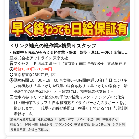
ドリンク補充の軽作業×横乗りスタッフ
＜移動中も時給がもらえる軽作業＞単発・短期・週1日～OK！全額日払
いOK！駅集合&駅解散でラクラク★
株式会社 アットライン 東京支社
アクセス ＪＲ総武本線 平井（東京都）南口徒歩約8分、東武亀戸線
亀戸水神徒歩約12分、東武亀戸線 東あずま徒歩約17分
時給1,309円～1,500円
東京都東京23区江戸川区
勤務時間 10：00～19：00 ※実働6～8時間(休憩60分) ┗日により多
少前後あり ┗早上がりや残業の場合もあり ＜早上がりの場合は、最
低6時間の給与保証あり＞ ＜残業時は、割増残業代支給！＞
仕事内容 ドリンク補充のお手伝い/横乗りスタッフ シンプルな仕分
け・軽作業スタッフ！ 自販機補充のドライバーさんのサポートをお
願いします。 ┗現場への移動時間は、横乗りしているだけ ┗現場到
着後は、次...
業界未経験者歓迎
社員登用あり
副業・WワークOK
学歴不問
職場見学可
転勤なし
経験不問
研修あり
ブランクOK
交通費支給
駅近5分以内
シフト制
履歴書不要
友達と応募OK