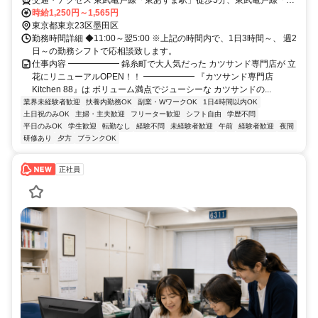
交通・アクセス 東武亀戸線「東あずま駅」徒歩5分、東武亀戸線「小
村井駅」徒歩11分
時給1,250円～1,565円
東京都東京23区墨田区
勤務時間詳細 ◆11:00～翌5:00 ※上記の時間内で、1日3時間～、 週2
日～の勤務シフトで応相談致します。
仕事内容 ━━━━━━ 錦糸町で大人気だった カツサンド専門店が 立
花にリニューアルOPEN！！ ━━━━━━ 『カツサンド専門店
Kitchen 88』は ボリューム満点でジューシーな カツサンドの...
業界未経験者歓迎
扶養内勤務OK
副業・WワークOK
1日4時間以内OK
土日祝のみOK
主婦・主夫歓迎
フリーター歓迎
シフト自由
学歴不問
平日のみOK
学生歓迎
転勤なし
経験不問
未経験者歓迎
午前
経験者歓迎
夜間
研修あり
夕方
ブランクOK
正社員