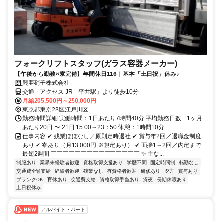
フォークリフトスタッフ(ガラス容器メーカー)
【午後から勤務×寮完備】年間休日116｜基本「土日祝」休み♪
興亜硝子株式会社
交通・アクセス JR「平井駅」より徒歩10分
月給205,500円～250,000円
東京都東京23区江戸川区
勤務時間詳細 実働時間：1日あたり7時間40分 平均勤務日数：1ヶ月
あたり20日 〜 21日 15:00～23：50 休憩：1時間10分
仕事内容 ✔ 残業ほぼなし／原則定時退社 ✔ 賞与年2回／退職金制度
あり ✔ 寮あり（月13,000円 ※規定あり） ✔ 面接1～2回／内定まで
最短2週間 ￣￣￣￣￣￣￣￣￣￣￣￣￣￣￣ ✨ 主な...
制服あり
業界未経験者歓迎
資格取得支援あり
学歴不問
固定時間制
転勤なし
交通費全額支給
経験者歓迎
残業なし
有資格者歓迎
研修あり
夕方
賞与あり
ブランクOK
育休あり
交通費支給
資格取得手当あり
深夜
長期休暇あり
土日祝休み
アルバイト・パート