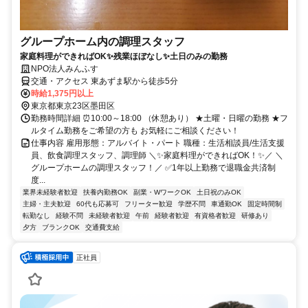
グループホーム内の調理スタッフ
家庭料理ができればOK✨残業ほぼなし✨土日のみの勤務
NPO法人みんふす
交通・アクセス 東あずま駅から徒歩5分
時給1,375円以上
東京都東京23区墨田区
勤務時間詳細 ⏰10:00～18:00 （休憩あり） ★土曜・日曜の勤務 ★フ
ルタイム勤務をご希望の方も お気軽にご相談ください！
仕事内容 雇用形態：アルバイト・パート 職種：生活相談員/生活支援
員、飲食調理スタッフ、調理師 ＼✨家庭料理ができればOK！✨／ ＼
グループホームの調理スタッフ！／ ✅1年以上勤務で退職金共済制
度...
業界未経験者歓迎
扶養内勤務OK
副業・WワークOK
土日祝のみOK
主婦・主夫歓迎
60代も応募可
フリーター歓迎
学歴不問
車通勤OK
固定時間制
転勤なし
経験不問
未経験者歓迎
午前
経験者歓迎
有資格者歓迎
研修あり
夕方
ブランクOK
交通費支給
正社員