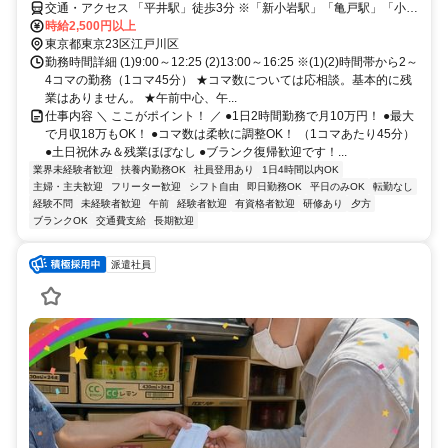
交通・アクセス 「平井駅」徒歩3分 ※「新小岩駅」「亀戸駅」「小岩
駅」 「錦糸町駅」「船橋駅」「秋葉原駅」 「市川駅」「浅草橋駅」
時給2,500円以上
「本八幡駅」 「御茶ノ水駅」などの駅からもアクセス良好！
東京都東京23区江戸川区
勤務時間詳細 (1)9:00～12:25 (2)13:00～16:25 ※(1)(2)時間帯から2～
4コマの勤務（1コマ45分） ★コマ数については応相談。基本的に残
業はありません。 ★午前中心、午...
仕事内容 ＼ ここがポイント！ ／ ●1日2時間勤務で月10万円！ ●最大
で月収18万もOK！ ●コマ数は柔軟に調整OK！ （1コマあたり45分）
●土日祝休み＆残業ほぼなし ●ブランク復帰歓迎です！...
業界未経験者歓迎
扶養内勤務OK
社員登用あり
1日4時間以内OK
主婦・主夫歓迎
フリーター歓迎
シフト自由
即日勤務OK
平日のみOK
転勤なし
経験不問
未経験者歓迎
午前
経験者歓迎
有資格者歓迎
研修あり
夕方
ブランクOK
交通費支給
長期歓迎
派遣社員