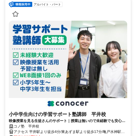
アルバイト・パート
小中学生向けの学習サポート塾講師 平井校
映像授業を見る生徒さんのサポート｜授業は無いので未経験でも安心｜
WEB面接/1回｜週2日～OK｜履歴書不要｜応募後はフォームに1分で回
コノ塾 平井校
答｜1分単位で給与支給｜WワークOK｜私服勤務｜有給休暇あり｜定時
アクセス 平井駅より徒歩4分/東あずま駅より徒歩17分/亀戸水神駅よ