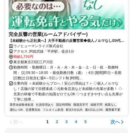
完全反響の営業(ルームアドバイザー)
【未経験から正社員へ】大手不動産の反響営業◆個人ノルマなし/20代・
30代の男性スタッフが活躍中
ウノヒューマンライズ株式会社
アクセス JR総武線「平井駅」徒歩1分
時給1,750円
東京都東京23区江戸川区
勤務時間 ・勤務曜日：月・火・水・木・金・土・日・祝 ・勤務時
間： [1] 09:30～18:00 ・最低勤務日数（週）：4日 [期間]即日～長期
[日数]土日祝含む週4～5日シフト制 [時間]...
仕事内容 ＜未経験からプロへ！安心の理由は？＞ ◇個人ノルマな
し！店舗の皆で目標達成 ◇元飲食店員など未経験の先輩が多数！ ◇
充実の研修で不動産の知識ゼロでもOK ◇つまずきやすい点も先輩が
丁寧に指導...
業界未経験者歓迎
社員登用あり
固定時間制
職場見学可
経験不問
残業なし
週払いOK
交通費支給
フルタイム歓迎
駅近5分以内
週4日以上OK
履歴書不要
前へ
次へ
1
2
3
4
5