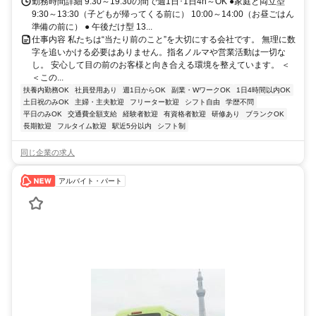
勤務時間詳細 9:30～19:30の間で週1日･1日4h～OK ●家庭と両立型
9:30～13:30（子どもが帰ってくる前に） 10:00～14:00（お昼ごはん
準備の前に） ● 午後だけ型 13...
仕事内容 私たちは“当たり前のこと”を大切にする会社です。 無理に数
字を追いかける必要はありません。指名ノルマや営業活動は一切な
し。 安心して目の前のお客様と向き合える環境を整えています。 ＜
＜この...
扶養内勤務OK
社員登用あり
週1日からOK
副業・WワークOK
1日4時間以内OK
土日祝のみOK
主婦・主夫歓迎
フリーター歓迎
シフト自由
学歴不問
平日のみOK
交通費全額支給
経験者歓迎
有資格者歓迎
研修あり
ブランクOK
長期歓迎
フルタイム歓迎
駅近5分以内
シフト制
同じ企業の求人
アルバイト・パート