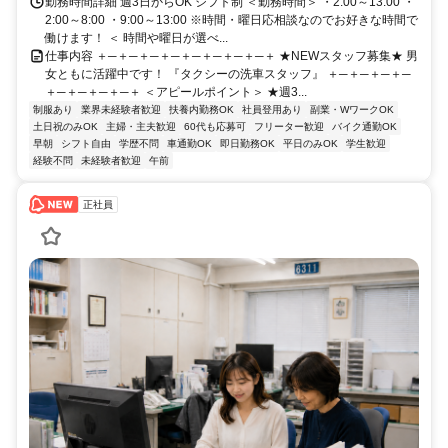
勤務時間詳細 週3日からOK シフト制 ＜勤務時間＞ ・2:00～13:00 ・
2:00～8:00 ・9:00～13:00 ※時間・曜日応相談なのでお好きな時間で
働けます！ ＜ 時間や曜日が選べ...
仕事内容 ＋─＋─＋─＋─＋─＋─＋─＋─＋ ★NEWスタッフ募集★ 男
女ともに活躍中です！ 『タクシーの洗車スタッフ』 ＋─＋─＋─＋─
＋─＋─＋─＋─＋ ＜アピールポイント＞ ★週3...
制服あり
業界未経験者歓迎
扶養内勤務OK
社員登用あり
副業・WワークOK
土日祝のみOK
主婦・主夫歓迎
60代も応募可
フリーター歓迎
バイク通勤OK
早朝
シフト自由
学歴不問
車通勤OK
即日勤務OK
平日のみOK
学生歓迎
経験不問
未経験者歓迎
午前
正社員