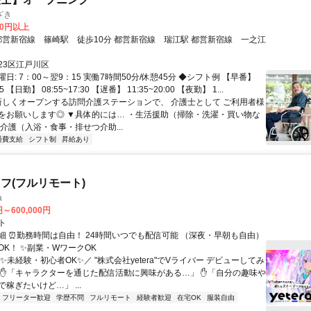
ざき
00円以上
23区江戸川区
日: 7：00～翌9：15 実働7時間50分/休憩45分 ◆シフト例 【早番】
35 【日勤】 08:55~17:30 【遅番】 11:35~20:00 【夜勤】 1...
 新しくオープンする訪問介護ステーションで、 介護士として ご利用者様
をお願いします◎ ▼具体的には… ・生活援助（掃除・洗濯・買い物な
介護（入浴・食事・排せつ介助...
通費支給
シフト制
昇給あり
フ(フルリモート)
a
円～600,000円
ト
細 ⏰勤務時間は自由！ 24時間いつでも配信可能 （深夜・早朝も自由）
OK！ ✨副業・WワークOK
✨未経験・初心者OK✨／ "株式会社yetera"でVライバー デビューしてみ
 ✋「キャラクターを通じた配信活動に興味がある…」 ✋「自分の趣味や
稼ぎたいけど…」 ...
フリーター歓迎
学歴不問
フルリモート
経験者歓迎
在宅OK
服装自由