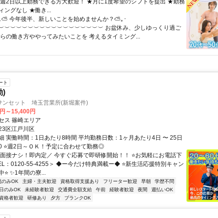
★週2日以上勤務できる方大歓迎！ ★月に1度希望のシフトを提出 ★勤務
ングなし ★働き...
･｡⛅ 今年後半、新しいことを始めませんか？⛅｡･
︶︶︶︶︶︶︶︶︶︶︶︶︶︶︶︶︶︶ お盆休み、少しゆっくり過ご
からの働き方ややってみたいことを 考えるタイミング...
ート
)
サンセット 埼玉営業所(新堀案件)
0円～15,400円
セス 篠崎エリア
23区江戸川区
 実働時間：1日あたり8時間 平均勤務日数：1ヶ月あたり4日 〜 25日
8:00 ⭐週2日～ＯＫ！予定に合わせて勤務◎
＼面接ナシ！即内定／ 今すぐ応募で即研修開始！！ ⭐お気軽にお電話下
EL：0120-55-4255＞ ◆ー今だけ特典満載ー◆ ⭐新生活応援特別キャン
⭐ ✨1年間の寮...
祝のみOK
主婦・主夫歓迎
資格取得支援あり
フリーター歓迎
早朝
学歴不問
日のみOK
未経験者歓迎
交通費全額支給
午前
経験者歓迎
夜間
週払いOK
資格者歓迎
研修あり
夕方
ブランクOK