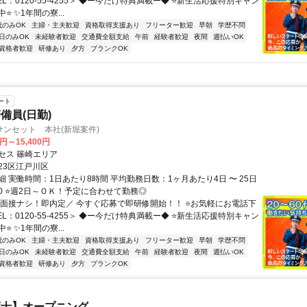
EL：0120-55-4255＞ ◆ー今だけ特典満載ー◆ ⭐新生活応援特別キャン
⭐ ✨1年間の寮...
祝のみOK
主婦・主夫歓迎
資格取得支援あり
フリーター歓迎
早朝
学歴不問
日のみOK
未経験者歓迎
交通費全額支給
午前
経験者歓迎
夜間
週払いOK
資格者歓迎
研修あり
夕方
ブランクOK
ート
備員(日勤)
ンセット 本社(新堀案件)
0円～15,400円
セス 篠崎エリア
23区江戸川区
 実働時間：1日あたり8時間 平均勤務日数：1ヶ月あたり4日 〜 25日
8:00 ⭐週2日～ＯＫ！予定に合わせて勤務◎
＼面接ナシ！即内定／ 今すぐ応募で即研修開始！！ ⭐お気軽にお電話下
EL：0120-55-4255＞ ◆ー今だけ特典満載ー◆ ⭐新生活応援特別キャン
⭐ ✨1年間の寮...
祝のみOK
主婦・主夫歓迎
資格取得支援あり
フリーター歓迎
早朝
学歴不問
日のみOK
未経験者歓迎
交通費全額支給
午前
経験者歓迎
夜間
週払いOK
資格者歓迎
研修あり
夕方
ブランクOK
護士】オープニング