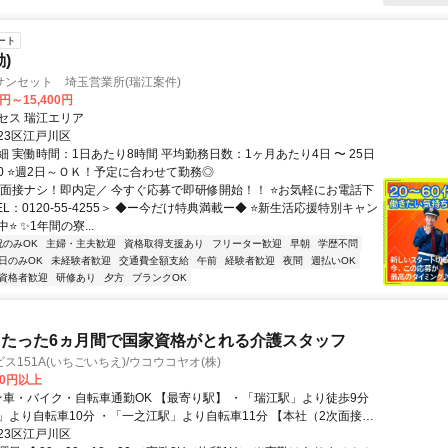
ート
)
サンセット 埼玉営業所(瑞江案件)
0円～15,400円
セス 瑞江エリア
23区江戸川区
 実働時間：1日あたり8時間 平均勤務日数：1ヶ月あたり4日 〜 25日
8:00 ⭐週2日～ＯＫ！予定に合わせて勤務◎
＼面接ナシ！即内定／ 今すぐ応募で即研修開始！！ ⭐お気軽にお電話下
EL：0120-55-4255＞ ◆ー今だけ特典満載ー◆ ⭐新生活応援特別キャン
⭐ ✨1年間の寮...
祝のみOK
主婦・主夫歓迎
資格取得支援あり
フリーター歓迎
早朝
学歴不問
日のみOK
未経験者歓迎
交通費全額支給
午前
経験者歓迎
夜間
週払いOK
資格者歓迎
研修あり
夕方
ブランクOK
たった6ヵ月間で国家資格がとれる介護スタッフ
ス151A(いちごいちえ)/ウコウコヤオ(株)
00円以上
り自転車10分 ・「一之江駅」より自転車11分 【本社（2次面接場
「入谷駅」より徒歩3分 ・「鶯谷駅」より徒歩9分 ・「上野駅」より徒歩
23区江戸川区