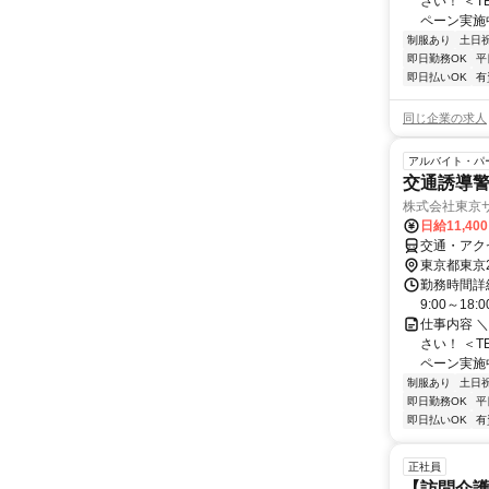
さい！ ＜T
ペーン実施中
制服あり
土日
即日勤務OK
平
即日払いOK
有
同じ企業の求人
アルバイト・パ
交通誘導警
株式会社東京サ
日給11,40
交通・アク
東京都東京
勤務時間詳細
9:00～1
仕事内容 
さい！ ＜T
ペーン実施中
制服あり
土日
即日勤務OK
平
即日払いOK
有
正社員
【訪問介