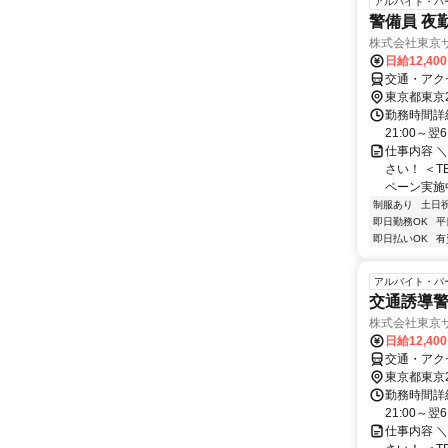
アルバイト・パ
警備員 夜
株式会社東京
日給12,40
交通・アク
東京都東京
勤務時間詳細
21:00～
仕事内容 
さい！ ＜T
ペーン実施中
制服あり
土日
即日勤務OK
平
即日払いOK
有
アルバイト・パ
交通誘導警
株式会社東京サ
日給12,40
交通・アク
東京都東京
勤務時間詳細
21:00～
仕事内容 