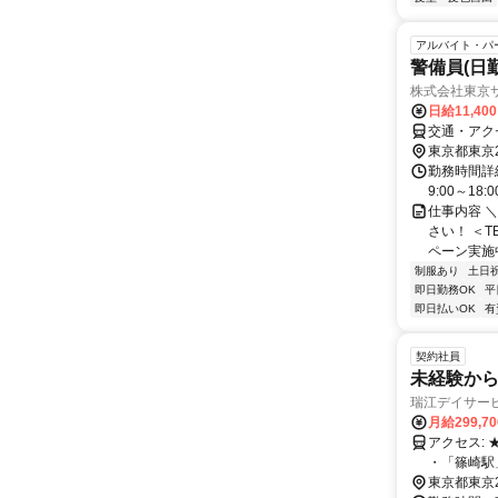
アルバイト・パ
警備員(日勤
株式会社東京
日給11,40
交通・アク
東京都東京
勤務時間詳細
9:00～1
仕事内容 
さい！ ＜T
ペーン実施中
制服あり
土日
即日勤務OK
平
即日払いOK
有
契約社員
未経験から
瑞江デイサービ
月給299,7
アクセス: ★車・バイク・自転車通勤OK 【最寄り駅】 ・「瑞江駅」より徒歩9分
・「篠崎駅」よ
所）】 ・
東京都東京