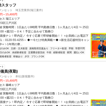
ート
勤スタッフ
サンセット 埼玉営業所(瑞江案件)
0円～15,400円
セス 瑞江エリア
23区江戸川区
 実働時間：1日あたり8時間 平均勤務日数：1ヶ月あたり4日 〜 25日
翌6:00 ⭐週2日～ＯＫ！予定に合わせて勤務◎
＼面接ナシ！即内定／ 今すぐ応募で即研修開始！！ ⭐お気軽にお電話下
EL：0120-55-4255＞ ◆ー今だけ特典満載ー◆ ⭐新生活応援特別キャン
⭐ ✨1年間の寮...
祝のみOK
主婦・主夫歓迎
資格取得支援あり
フリーター歓迎
早朝
学歴不問
日のみOK
未経験者歓迎
交通費全額支給
午前
経験者歓迎
夜間
週払いOK
資格者歓迎
研修あり
夕方
ブランクOK
ート
備員(夜勤)
ンセット 本社(新堀案件)
0円～15,400円
セス 篠崎エリア
23区江戸川区
 実働時間：1日あたり8時間 平均勤務日数：1ヶ月あたり4日 〜 25日
翌6:00 ⭐週2日～ＯＫ！予定に合わせて勤務◎
＼面接ナシ！即内定／ 今すぐ応募で即研修開始！！ ⭐お気軽にお電話下