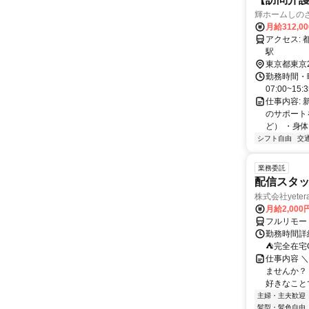
輝ホームしの
月給312,0
アクセス: 都営新宿線 篠崎駅 徒歩10分 都営新宿線 瑞江駅 都営新宿線 一之江
駅
東京都東京
勤務時間・曜
07:00~15:
仕事内容:
のサポート
ど） ・身体
シフト自由
交
業務委託
配信スタッ
株式会社yeter
月給2,000
フルリモー
勤務時間詳
⛺完全在宅
仕事内容 ＼
ませんか？
好きなことで
主婦・主夫歓迎
髪型・髪色自由