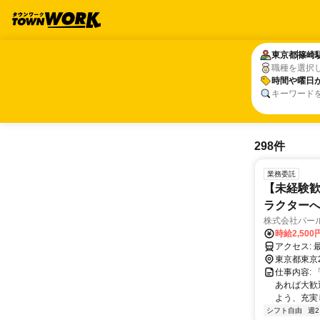
東京都
東京都
篠崎
篠崎
職種を選択
時間や曜日
時間や曜日
キーワード
298件
業務委託
【未経験歓
ラクター
株式会社パー
時給2,500
東京都東京
仕事内容:
あれば大歓
よう、充実
シフト自由
週