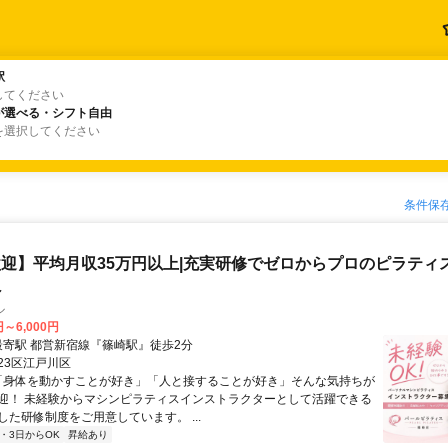
駅
駅
してください
が選べる・シフト自由
が選べる・シフト自由
を選択してください
条件保
迎】平均月収35万円以上|充実研修でゼロからプロのピラティ
へ
ル
円～6,000円
アクセス: 最寄駅 都営新宿線『篠崎駅』徒歩2分
23区江戸川区
 「身体を動かすことが好き」「人と接することが好き」そんな気持ちが
迎！ 未経験からマシンピラティスインストラクターとして活躍できる
した研修制度をご用意しています。 ...
2・3日からOK
昇給あり