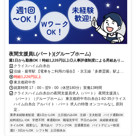
夜間支援員L(パート)(グループホーム)
週1日から勤務OK！時給1,226円以上◎人事評価制度による昇給あり！
服装・髪色・ネイル自由（規定あり）♪働きやすい環境づくりを進めてい
クライスハイム白糸台
ます！
沿線・最寄駅 【電車をご利用の場合】・京王線「多磨霊園」駅より
徒歩約6分・京王線「武蔵野台」駅より徒歩約10分・西武多摩湖線
時給1,226円以上
「白糸台」駅より徒歩約9分
東京都府中市
就業時間 17：00～翌9：00（休憩180分）実働13時間
クライスハイム白糸台の夜間支援員求人（パート） 夜間支援員Ｌ
（パート）（グループホーム） 東京都府中市白糸台1-82-35クライス
ハイム白糸台 アルバイト・パート 求人の特徴 オンコールなし 原則
定...
業界未経験者歓迎
週1日からOK
土日祝のみOK
主婦・主夫歓迎
バイク通勤OK
給料前払いOK
学歴不問
車通勤OK
職場見学可
平日のみOK
未経験者歓迎
ネイルOK
残業なし
賞与あり
ブランクOK
交通費支給
バイトデビュー歓迎
週2・3日からOK
シフト制
土日祝休み