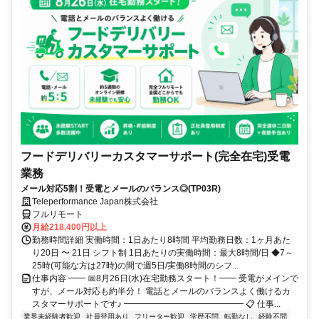
フードデリバリーカスタマーサポート(完全在宅)受電
業務
メール対応5割！受電とメールのバランス◎(TP03R)
Teleperformance Japan株式会社
フルリモート
月給218,400円以上
勤務時間詳細 実働時間：1日あたり8時間 平均勤務日数：1ヶ月あた
り20日 〜 21日 シフト制 1日あたりの実働時間：最大8時間/日 ◆7～
25時(可能な方は27時)の間で週5日/実働8時間のシフ...
仕事内容 ━━ 📅8月26日(水)在宅勤務スタート！━━ 受電がメインで
すが、メール対応も約半分！ 電話とメールのバランスよく働けるカ
スタマーサポートです♪ ━━━━━━━━━━━━━━ 📋 仕事...
業界未経験者歓迎
社員登用あり
フリーター歓迎
学歴不問
転勤なし
経験不問