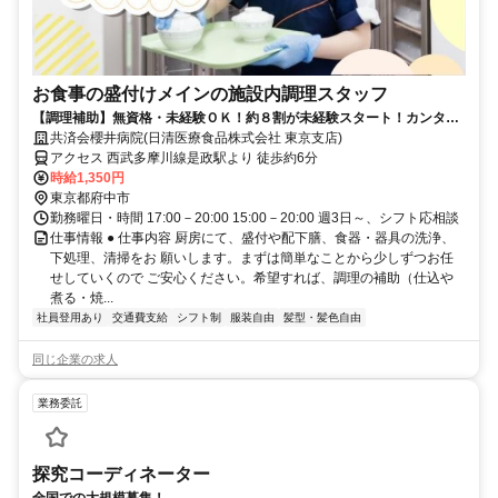
お食事の盛付けメインの施設内調理スタッフ
【調理補助】無資格・未経験ＯＫ！約８割が未経験スタート！カンタン
な盛付・配下膳・洗浄など
共済会櫻井病院(日清医療食品株式会社 東京支店)
アクセス 西武多摩川線是政駅より 徒歩約6分
時給1,350円
東京都府中市
勤務曜日・時間 17:00－20:00 15:00－20:00 週3日～、シフト応相談
仕事情報 ● 仕事内容 厨房にて、盛付や配下膳、食器・器具の洗浄、
下処理、清掃をお 願いします。まずは簡単なことから少しずつお任
せしていくので ご安心ください。希望すれば、調理の補助（仕込や
煮る・焼...
社員登用あり
交通費支給
シフト制
服装自由
髪型・髪色自由
同じ企業の求人
業務委託
探究コーディネーター