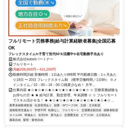
フルリモート労務事務|給与計算経験者募集|全国応募
OK
フレックスタイム✨子育て世代60％活躍中✨在宅勤務手当あり
株式会社kubellパートナー
フルリモート
月給208,000円～431,200円
勤務時間詳細 実働時間：1日あたり8時間 平均勤務日数：1ヶ月あた
り18日 〜 20日 フレックスタイム制 （標準労働時間／1日8h） ※メ
インタイム／10：00～16：00 ◎残業少なめ！ 月平...
仕事内容 ★☆★☆★☆★☆★☆★☆★☆★☆★☆ ☆ 労務実務経験を
お持ちの方 ★ ★ 給与計算、勤怠管理、年末調整 ☆ ☆ フルリモート
でスキル活かせる！ ★ ★☆★☆★☆★☆★☆★☆★☆★☆★☆ ...
業界未経験者歓迎
社員登用あり
副業・WワークOK
主婦・主夫歓迎
資格取得支援あり
学歴不問
転勤なし
フルリモート
交通費全額支給
経験者歓迎
ネイルOK
研修あり
在宅OK
賞与あり
交通費支給
ピアスOK
土日祝休み
服装自由
髪型・髪色自由