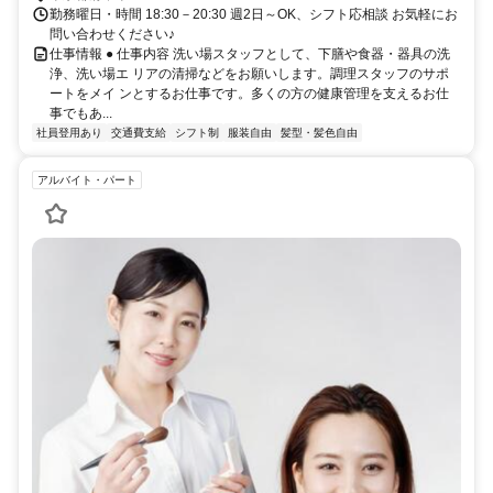
勤務曜日・時間 18:30－20:30 週2日～OK、シフト応相談 お気軽にお
問い合わせください♪
仕事情報 ● 仕事内容 洗い場スタッフとして、下膳や食器・器具の洗
浄、洗い場エ リアの清掃などをお願いします。調理スタッフのサポ
ートをメイ ンとするお仕事です。多くの方の健康管理を支えるお仕
事でもあ...
社員登用あり
交通費支給
シフト制
服装自由
髪型・髪色自由
アルバイト・パート