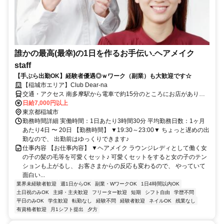
誰かの最高(最幸)の1日を作るお手伝い₋ヘアメイク
staff
【手ぶら出勤OK】経験者優遇◎ｗワーク（副業）も大歓迎です☆
【稲城市エリア】Club Dear-na
交通・アクセス 南多摩駅から電車で約15分のところにお店がありま
す♪
日給7,000円以上
東京都稲城市
勤務時間詳細 実働時間：1日あたり3時間30分 平均勤務日数：1ヶ月
あたり4日 〜 20日 【勤務時間】 ▼19:30～23:00▼ ちょっと遅めの出
勤なので、 出勤前はゆっくりできます♪
仕事内容 【お仕事内容】 ▼ヘアメイク ラウンジレディとして働く女
の子の髪の毛等を可愛くセット♪ 可愛くセットをすると女の子のテン
ションも上がるし、 お客さまからの反応も変わるので、 やっていて
面白い...
業界未経験者歓迎
週1日からOK
副業・WワークOK
1日4時間以内OK
土日祝のみOK
主婦・主夫歓迎
フリーター歓迎
短期
シフト自由
学歴不問
平日のみOK
学生歓迎
転勤なし
経験不問
経験者歓迎
ネイルOK
残業なし
有資格者歓迎
月1シフト提出
夕方