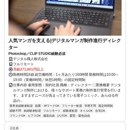
人気マンガを支える|デジタルマンガ制作進行ディレク
ター
Photoshop／CLIP STUDIO経験必須
デジタル職人株式会社
フルリモート
月給271,881円以上
勤務時間詳細 総労働時間：1ヶ月あたり160時間 勤務時間は10:00～
19:00（実働8時間／休憩1時間）の固定時間制
仕事内容 雇用形態：契約社員 職種：ディレクター 〇業務概要 デジタ
ルマンガ制作における、様々なサポート業務の制作進行管理を行いま
す。 ますますニーズが高まってきている電子コミック。あらゆる作
品の...
業界未経験者歓迎
副業・WワークOK
フリーター歓迎
学歴不問
固定時間制
経験不問
未経験者歓迎
フルリモート
経験者歓迎
ネイルOK
在宅OK
ブランクOK
ピアスOK
服装自由
ひげOK
髪型・髪色自由
正社員