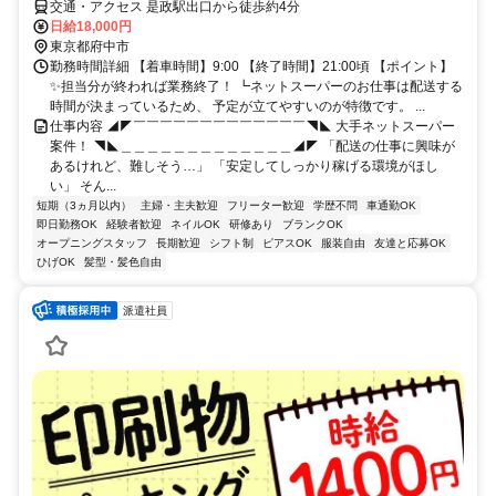
交通・アクセス 是政駅出口から徒歩約4分
日給18,000円
東京都府中市
勤務時間詳細 【着車時間】9:00 【終了時間】21:00頃 【ポイント】
✨担当分が終われば業務終了！ ┗ネットスーパーのお仕事は配送する
時間が決まっているため、 予定が立てやすいのが特徴です。 ...
仕事内容 ◢◤￣￣￣￣￣￣￣￣￣￣￣￣￣◥◣ 大手ネットスーパー
案件！ ◥◣＿＿＿＿＿＿＿＿＿＿＿＿＿◢◤ 「配送の仕事に興味が
あるけれど、難しそう…」 「安定してしっかり稼げる環境がほし
い」 そん...
短期（3ヵ月以内）
主婦・主夫歓迎
フリーター歓迎
学歴不問
車通勤OK
即日勤務OK
経験者歓迎
ネイルOK
研修あり
ブランクOK
オープニングスタッフ
長期歓迎
シフト制
ピアスOK
服装自由
友達と応募OK
ひげOK
髪型・髪色自由
派遣社員