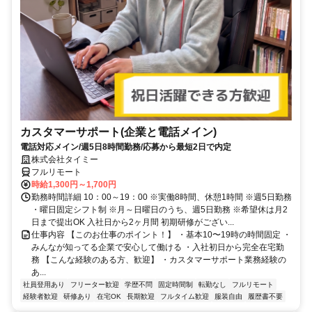
カスタマーサポート(企業と電話メイン)
電話対応メイン/週5日8時間勤務/応募から最短2日で内定
株式会社タイミー
フルリモート
時給1,300円～1,700円
勤務時間詳細 10：00～19：00 ※実働8時間、休憩1時間 ※週5日勤務
・曜日固定シフト制 ※月～日曜日のうち、週5日勤務 ※希望休は月2
日まで提出OK 入社日から2ヶ月間 初期研修がござい...
仕事内容 【このお仕事のポイント！】 ・基本10〜19時の時間固定 ・
みんなが知ってる企業で安心して働ける ・入社初日から完全在宅勤
務 【こんな経験のある方、歓迎】 ・カスタマーサポート業務経験の
あ...
社員登用あり
フリーター歓迎
学歴不問
固定時間制
転勤なし
フルリモート
経験者歓迎
研修あり
在宅OK
長期歓迎
フルタイム歓迎
服装自由
履歴書不要