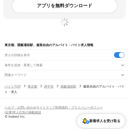
アプリを無料ダウンロード
東京都、競艇場前駅、服装自由のアルバイト・バイト求人情報
求人の詳細を表示
条件を追加・変更して検索
市区町村を追加・変更
関連キーワード
完全在宅ワーク 全国
シール貼り 在宅
現在地周辺
ガチャガチャ
犬カフェ
東京都
駅を追加・変更
バイトTOP
東京都
府中市
競艇場前駅
服装自由のアルバイト・バイ
東京都
すべて
ト・求人
東京23区
すべて
職種を追加・変更
JR東海道本線(東京～熱海)
千代田区
中央区
港区
新宿区
文京区
台東区
墨田区
江東区
品川区
目黒区
大田区
東京駅
新橋駅
品川駅
飲食・フードサービス
世田谷区
渋谷区
中野区
杉並区
豊島区
北区
荒川区
板橋区
練馬区
足立区
葛飾区
特徴を追加・変更
飲食・フードサービス
江戸川区
すべて
ヘルプ・お問い合わせ
サイトマップ
利用規約・プライバシーポリシー
JR山手線
ホールスタッフ
キッチンスタッフ
皿洗い・洗い場
精肉・鮮魚加工
給食調理
人気
[企業]求人広告の掲載相談
大崎駅
五反田駅
目黒駅
恵比寿駅
渋谷駅
原宿駅
代々木駅
新宿駅
新大久保駅
八王子市
立川市
武蔵野市
三鷹市
青梅市
府中市
昭島市
調布市
町田市
小金井市
雇用形態を追加・変更
パン屋（ベーカリー）
フードカウンター販売員
バー（BAR）・バーテンダー
日払いOK
高校生歓迎
学生歓迎
深夜の仕事
髪型・髪色自由
ひげOK
ネイルOK
高田馬場駅
目白駅
池袋駅
大塚駅
巣鴨駅
駒込駅
田端駅
西日暮里駅
日暮里駅
鶯谷駅
小平市
日野市
東村山市
国分寺市
国立市
福生市
狛江市
東大和市
清瀬市
飲食店補助（開店・閉店準備）
飲食店（店長・マネージャー）
新着求人を受け取る
ピアスOK
アルバイト・パート
履歴書不要
オープニングスタッフ
留学生・外国人活躍中
上野駅
御徒町駅
秋葉原駅
神田駅
東京駅
有楽町駅
新橋駅
浜松町駅
田町駅
東久留米市
武蔵村山市
多摩市
稲城市
羽村市
あきる野市
西東京市
大島町
利島村
都道府県を変更
営業・販売
勤務期間
正社員
高輪ゲートウェイ駅
品川駅
新島村
神津島村
三宅村
御蔵島村
八丈町
青ヶ島村
小笠原村
西多摩郡