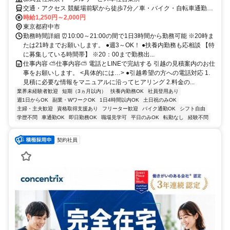
交通・アクセス 競艇場前駅から徒歩7分／車・バイク・自転車通勤可
能！
時給1,250円～2,000円
東京都府中市
勤務時間詳細 ⏰10:00～21:00の間で1日3時間から勤務可能 ※20時ま
たは21時までお願いします。 ●週3～OK！ ●扶養内勤務も応相談 【特
に募集している時間帯】 ※20：00まで勤務出...
仕事内容 ⛅仕事内容⛅ 電話とLINEで完結する 引越の見積案内のお仕
事をお願いします。 <具体的には…> ●引越希望の方への電話対応 1.
見積に必要な情報をマニュアルに沿ってヒアリング 2.料金の...
業界未経験者歓迎
短期（3ヵ月以内）
扶養内勤務OK
社員登用あり
週1日からOK
副業・WワークOK
1日4時間以内OK
土日祝のみOK
主婦・主夫歓迎
資格取得支援あり
フリーター歓迎
バイク通勤OK
シフト自由
学歴不問
車通勤OK
即日勤務OK
職場見学可
平日のみOK
転勤なし
経験不問
契約社員