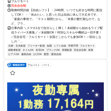
フルリモート
完全歩合制
勤務時間詳細 【自由シフト】 ・24時間、いつでも好きな時間に配信
してOK！ ・「休みたい」と思った日は自由に休んで大丈夫です。 ・
「家庭の事情で」「テスト期間だから」「本業の繁忙期なので」な
ど、プラ...
仕事内容 ＼スマホ1台で自分らしく輝く！未経験から始めるライブ配
信ライバー大募集／ ✅未経験OK！特別なスキルや機材は一切不要！
✅完全在宅・フルリモート！全国どこからでも参加OK！ ✅顔出しな
しの「...
主婦・主夫歓迎
フリーター歓迎
短期
シフト自由
学歴不問
フルリモート
経験者歓迎
ネイルOK
在宅OK
ブランクOK
長期歓迎
完全歩合制
単発
ピアスOK
服装自由
ひげOK
髪型・髪色自由
アルバイト・パート