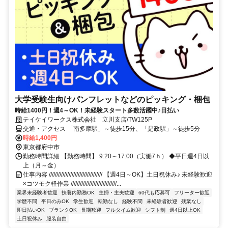
大学受験生向けパンフレットなどのピッキング・梱包
時給1400円！週4～OK！未経験スタート多数活躍中♪日払い
テイケイワークス株式会社 立川支店/TW125P
交通・アクセス 「南多摩駅」～徒歩15分、「是政駅」～徒歩5分
時給1,400円
東京都府中市
勤務時間詳細 【勤務時間】 9:20～17:00（実働7ｈ） ◆平日週4日以
上（月～金）
仕事内容 /////////////////////////////////// 【週4日～OK】土日祝休み♪ 未経験歓迎
×コツモク軽作業 //////////////////////////////...
業界未経験者歓迎
扶養内勤務OK
主婦・主夫歓迎
60代も応募可
フリーター歓迎
学歴不問
平日のみOK
学生歓迎
転勤なし
経験不問
未経験者歓迎
残業なし
即日払いOK
ブランクOK
長期歓迎
フルタイム歓迎
シフト制
週4日以上OK
土日祝休み
服装自由