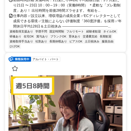
勤務時間詳細 実働時間：1日あたり8時間 平均勤務日数：1ヶ月あた
り21日 〜 23日 10：00～19：00（実働8時間） ＊柔軟な「ズレ勤制
度」あり！ 出社時間を前後2時間ズラせます。 有給を...
仕事内容 ✅設立以来、増収増益の成長企業 ✅ECディレクターとして
成長できる環境 ✅主観によらない評価制度「360度評価」を採用 ✅年
間休日平均128日＆土日祝休み ―――――――――――――...
資格取得支援あり
学歴不問
固定時間制
フルリモート
経験者歓迎
ネイルOK
研修あり
在宅OK
賞与あり
ブランクOK
育休あり
交通費支給
長期歓迎
資格取得手当あり
社割あり
長期休暇あり
ピアスOK
土日祝休み
服装自由
ひげOK
アルバイト・パート