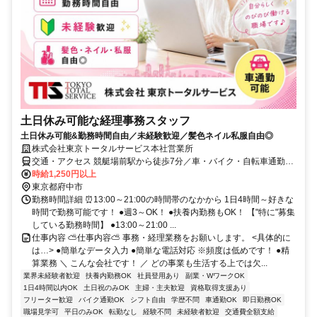
土日休み可能な経理事務スタッフ
土日休み可能&勤務時間自由／未経験歓迎／髪色ネイル私服自由◎
株式会社東京トータルサービス本社営業所
交通・アクセス 競艇場前駅から徒歩7分／車・バイク・自転車通勤可
能！
時給1,250円以上
東京都府中市
勤務時間詳細 ⏰13:00～21:00の時間帯のなかから 1日4時間～好きな
時間で勤務可能です！ ●週3～OK！ ●扶養内勤務もOK！ 【"特に"募集
している勤務時間】 ●13:00～21:00 ...
仕事内容 ⛅仕事内容⛅ 事務・経理業務をお願いします。 <具体的に
は…> ●簡単なデータ入力 ●簡単な電話対応 ※頻度は低めです！ ●精
算業務 ＼ こんな会社です！ ／ どの事業も生活する上では欠...
業界未経験者歓迎
扶養内勤務OK
社員登用あり
副業・WワークOK
1日4時間以内OK
土日祝のみOK
主婦・主夫歓迎
資格取得支援あり
フリーター歓迎
バイク通勤OK
シフト自由
学歴不問
車通勤OK
即日勤務OK
職場見学可
平日のみOK
転勤なし
経験不問
未経験者歓迎
交通費全額支給