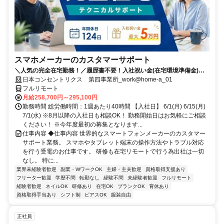
スマホメーカーのカスタマーサポート
＼人気の完全在宅勤務！／履歴書不要！入社祝い金(在宅環境準備金)最
大5万円支給！入社手続きから研修・業務とすべてフルリモートなので
日本コンセントリクス 第四事業所_work@home-a_01
お住まいに関係なく働くことが出来る環境です！
フルリモート
月給258,700円～295,100円
勤務時間 総労働時間：1週あたり40時間 【入社日】 6/1(月) 6/15(月)
7/1(水) ※8月以降の入社日も相談OK！ 勤務開始日はお気軽にご相談
ください！ ※今年度最初の募集となります...
仕事内容 ◆仕事内容 世界的なスマートフォンメーカーのカスタマー
サポート業務。 スマホやタブレット端末の操作方法やトラブル対応
を行う受電のお仕事です。 研修も在宅リモートで行う為出社は一切
なし。 特に...
業界未経験者歓迎
副業・WワークOK
主婦・主夫歓迎
資格取得支援あり
フリーター歓迎
学歴不問
転勤なし
経験不問
未経験者歓迎
フルリモート
経験者歓迎
ネイルOK
研修あり
在宅OK
ブランクOK
育休あり
資格取得手当あり
シフト制
ピアスOK
服装自由
正社員