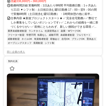
月給330,000円～360,000円
勤務時間詳細 実働時間：1日あたり8時間 平均勤務日数：1ヶ月あた
り21日 ▼シフト制：土日祝日含む週5日勤務 17：00～翌9：00の間
で実働8時間（土日祝含む週5日勤務） ・1時間休憩の他に前半...
仕事内容 ★新規プロジェクトスタート★ ✅ 完全在宅勤務♪ ✅ 弊社で
しか募集をしていないポジションです♪ ✅ これからの組織を一緒に形
づくるやりがい ✅ 前例にとらわれず、新しい挑戦ができる環境 ✅...
業界未経験者歓迎
ランチタイム
社員登用あり
副業・WワークOK
フリーター歓迎
学歴不問
転勤なし
経験不問
未経験者歓迎
フルリモート
経験者歓迎
ネイルOK
有資格者歓迎
研修あり
在宅OK
ブランクOK
育休あり
オープニングスタッフ
長期歓迎
シフト制
同じ企業の求人
契約社員