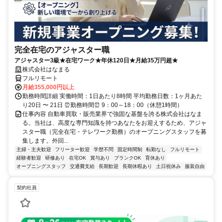
完全在宅のアジャスター職
アジャスター3級★在宅ワーク★年休120日★月給35万円超★
株式会社はなまる
フルリモート
月給355,000円以上
勤務時間詳細 実働時間：1日あたり8時間 平均勤務日数：1ヶ月あた
り20日 〜 21日 ⏰勤務時間⏰ 9：00～18：00（休憩1時間）
仕事内容 自動車買取・販売業界で強固な基盤を誇る株式会社はなま
る。当社は、高度な専門知識を持つあなたをお迎えするため、アジャ
スター職（完全在宅・テレワーク勤務）のオープニングスタッフを募
集します。外回...
主婦・主夫歓迎
フリーター歓迎
学歴不問
固定時間制
転勤なし
フルリモート
経験者歓迎
研修あり
在宅OK
賞与あり
ブランクOK
育休あり
オープニングスタッフ
交通費支給
長期歓迎
長期休暇あり
土日祝休み
服装自由
契約社員