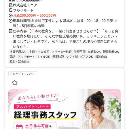
全国での大規模募集！
株式会社ミエタ
フルリモート
月給200,000円～500,000円
勤務時間詳細 ※対応案件による 基本的には 9：00～18：00 目安 ※
週2～5日程度の出勤
仕事内容 【日本の教育を、一緒に前進させませんか？】 「もっと良
い教育を届けたい」 そんな学校現場の想いを、カリキュラムという
形にしていく仕事です。 私たちは、学校ごとの理念や課題に向き合
いながら...
社員登用あり
主婦・主夫歓迎
フリーター歓迎
学歴不問
車通勤OK
即日勤務OK
英語
フルリモート
ネイルOK
長期歓迎
シフト制
ピアスOK
服装自由
髪型・髪色自由
アルバイト・パート