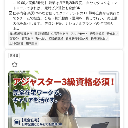
～19:00／実働8時間】 残業は月平均20h程度。 自分でタスクをコン
トロールできれば、 定時ピタ退社も全然OK！...
仕事内容 楽天RMSなど使ってクライアントの EC戦略立案から実行ま
でをチームで担当。 分析・施策提案・運用を一貫して行い、 売上最
大化を牽引します。 デロンギ等、ナショナルブランドの 年間売り
上...
資格取得支援あり
固定時間制
住宅手当あり
フルリモート
経験者歓迎
研修あり
在宅OK
賞与あり
育休あり
交通費支給
資格取得手当あり
長期休暇あり
土日祝休み
服装自由
正社員