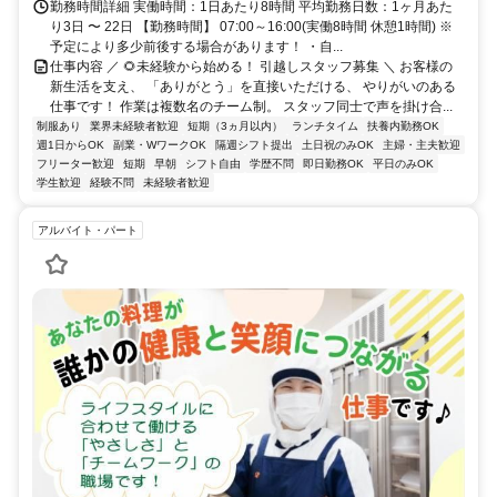
勤務時間詳細 実働時間：1日あたり8時間 平均勤務日数：1ヶ月あた
り3日 〜 22日 【勤務時間】 07:00～16:00(実働8時間 休憩1時間) ※
予定により多少前後する場合があります！ ・自...
仕事内容 ／ 🌻未経験から始める！ 引越しスタッフ募集 ＼ お客様の
新生活を支え、 「ありがとう」を直接いただける、 やりがいのある
仕事です！ 作業は複数名のチーム制。 スタッフ同士で声を掛け合...
制服あり
業界未経験者歓迎
短期（3ヵ月以内）
ランチタイム
扶養内勤務OK
週1日からOK
副業・WワークOK
隔週シフト提出
土日祝のみOK
主婦・主夫歓迎
フリーター歓迎
短期
早朝
シフト自由
学歴不問
即日勤務OK
平日のみOK
学生歓迎
経験不問
未経験者歓迎
アルバイト・パート