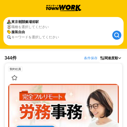
東京都
競艇場前駅
職種を選択してください
服装自由
キーワードを選択してください
344件
条件保存
関連度順
契約社員