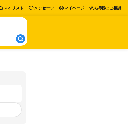
マイリスト
メッセージ
マイページ
求人掲載のご相談