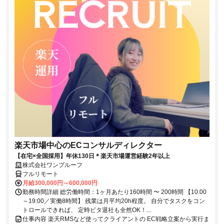
楽天市場中心のECコンサルディレクター
【在宅×全国採用】年休130日＊楽天市場運営経験2年以上
株式会社ワンプルーフ
フルリモート
月給300,000円～600,000円
勤務時間詳細 総労働時間：1ヶ月あたり160時間 〜 200時間 【10:00
～19:00／実働8時間】 残業は月平均20h程度。 自分でタスクをコン
トロールできれば、 定時ピタ退社も全然OK！...
仕事内容 楽天RMSなど使ってクライアントの EC戦略立案から実行ま