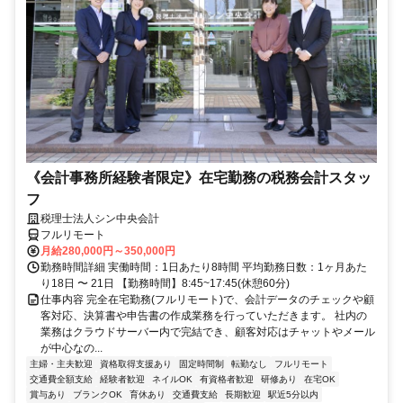
《会計事務所経験者限定》在宅勤務の税務会計スタッ
フ
税理士法人シン中央会計
フルリモート
月給280,000円～350,000円
勤務時間詳細 実働時間：1日あたり8時間 平均勤務日数：1ヶ月あた
り18日 〜 21日 【勤務時間】8:45~17:45(休憩60分)
仕事内容 完全在宅勤務(フルリモート)で、会計データのチェックや顧
客対応、決算書や申告書の作成業務を行っていただきます。 社内の
業務はクラウドサーバー内で完結でき、顧客対応はチャットやメール
が中心なの...
主婦・主夫歓迎
資格取得支援あり
固定時間制
転勤なし
フルリモート
交通費全額支給
経験者歓迎
ネイルOK
有資格者歓迎
研修あり
在宅OK
賞与あり
ブランクOK
育休あり
交通費支給
長期歓迎
駅近5分以内