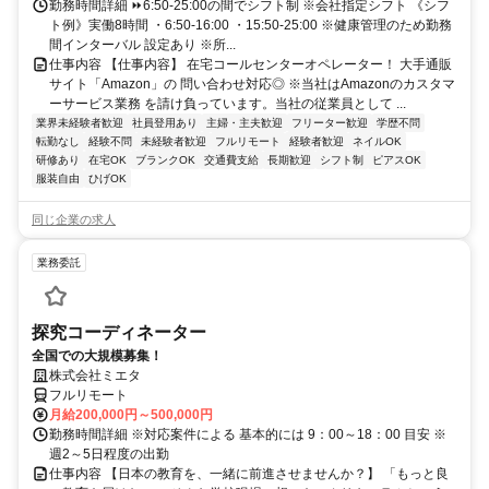
勤務時間詳細 ⏩6:50-25:00の間でシフト制 ※会社指定シフト 《シフ
ト例》実働8時間 ・6:50-16:00 ・15:50-25:00 ※健康管理のため勤務
間インターバル 設定あり ※所...
仕事内容 【仕事内容】 在宅コールセンターオペレーター！ 大手通販
サイト「Amazon」の 問い合わせ対応◎ ※当社はAmazonのカスタマ
ーサービス業務 を請け負っています。当社の従業員として ...
業界未経験者歓迎
社員登用あり
主婦・主夫歓迎
フリーター歓迎
学歴不問
転勤なし
経験不問
未経験者歓迎
フルリモート
経験者歓迎
ネイルOK
研修あり
在宅OK
ブランクOK
交通費支給
長期歓迎
シフト制
ピアスOK
服装自由
ひげOK
同じ企業の求人
業務委託
探究コーディネーター
全国での大規模募集！
株式会社ミエタ
フルリモート
月給200,000円～500,000円
勤務時間詳細 ※対応案件による 基本的には 9：00～18：00 目安 ※
週2～5日程度の出勤
仕事内容 【日本の教育を、一緒に前進させませんか？】 「もっと良