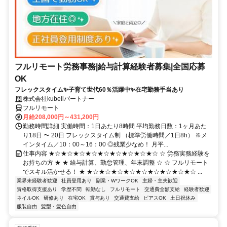
フルリモート労務事務|給与計算経験者募集|全国応募
OK
フレックスタイム✨子育て世代60％活躍中✨在宅勤務手当あり
株式会社kubellパートナー
フルリモート
月給208,000円～431,200円
勤務時間詳細 実働時間：1日あたり8時間 平均勤務日数：1ヶ月あた
り18日 〜 20日 フレックスタイム制 （標準労働時間／1日8h） ※メ
インタイム／10：00～16：00 ◎残業少なめ！ 月平...
仕事内容 ★☆★☆★☆★☆★☆★☆★☆★☆★☆ ☆ 労務実務経験を
お持ちの方 ★ ★ 給与計算、勤怠管理、年末調整 ☆ ☆ フルリモート
でスキル活かせる！ ★ ★☆★☆★☆★☆★☆★☆★☆★☆★☆ ...
業界未経験者歓迎
社員登用あり
副業・WワークOK
主婦・主夫歓迎
資格取得支援あり
学歴不問
転勤なし
フルリモート
交通費全額支給
経験者歓迎
ネイルOK
研修あり
在宅OK
賞与あり
交通費支給
ピアスOK
土日祝休み
服装自由
髪型・髪色自由