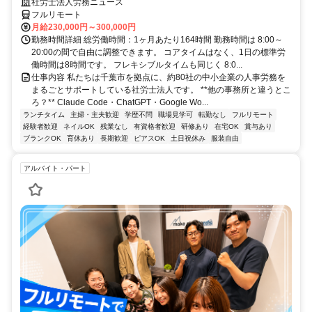
社労士法人労務ニュース
フルリモート
月給230,000円～300,000円
勤務時間詳細 総労働時間：1ヶ月あたり164時間 勤務時間は 8:00～
20:00の間で自由に調整できます。 コアタイムはなく、1日の標準労
働時間は8時間です。 フレキシブルタイムも同じく 8:0...
仕事内容 私たちは千葉市を拠点に、約80社の中小企業の人事労務を
まるごとサポートしている社労士法人です。 **他の事務所と違うとこ
ろ？** Claude Code・ChatGPT・Google Wo...
ランチタイム
主婦・主夫歓迎
学歴不問
職場見学可
転勤なし
フルリモート
経験者歓迎
ネイルOK
残業なし
有資格者歓迎
研修あり
在宅OK
賞与あり
ブランクOK
育休あり
長期歓迎
ピアスOK
土日祝休み
服装自由
アルバイト・パート