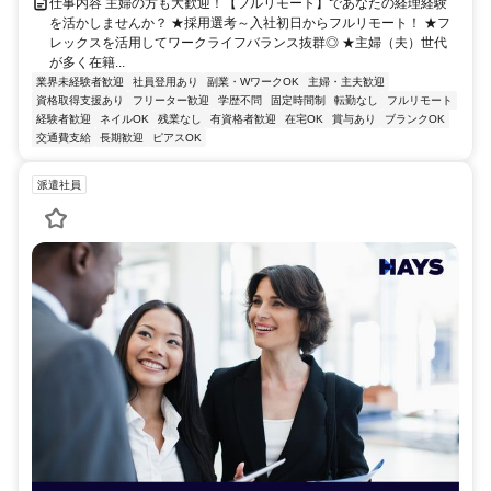
仕事内容 主婦の方も大歓迎！【フルリモート】であなたの経理経験
を活かしませんか？ ★採用選考～入社初日からフルリモート！ ★フ
レックスを活用してワークライフバランス抜群◎ ★主婦（夫）世代
が多く在籍...
業界未経験者歓迎
社員登用あり
副業・WワークOK
主婦・主夫歓迎
資格取得支援あり
フリーター歓迎
学歴不問
固定時間制
転勤なし
フルリモート
経験者歓迎
ネイルOK
残業なし
有資格者歓迎
在宅OK
賞与あり
ブランクOK
交通費支給
長期歓迎
ピアスOK
派遣社員