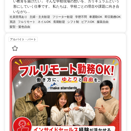
い教育を届けたい」 そんな学校現場の想いを、カリキュラムという
形にしていく仕事です。 私たちは、学校ごとの理念や課題に向き合
いながら...
社員登用あり
主婦・主夫歓迎
フリーター歓迎
学歴不問
車通勤OK
即日勤務OK
英語
フルリモート
ネイルOK
長期歓迎
シフト制
ピアスOK
服装自由
髪型・髪色自由
アルバイト・パート