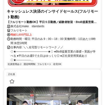
キャッシュレス決済のインサイドセールス(フルリモー
ト勤務)
【フルリモート勤務OK】平日５日勤務／経験者歓迎・BtoB提案営業で
スキルアップ
株式会社make standards
フルリモート
時給1,600円以上
勤務時間・曜日: 平日のみ 9：00～18：00 実働時間：1日あたり8時
間 休憩1時間
仕事内容: ＼＼在宅型リモートワーク ／／
◇★───────────────★◇ ●BtoB提案営業の基礎～実践が学
べる ●平日のみ週5で土日はゆっくり◎ ●正社員登用実績あり
◇★───────...
社員登用あり
固定時間制
フルリモート
在宅OK
正社員