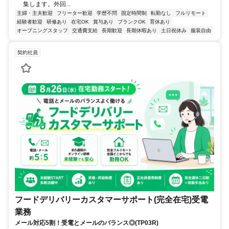
集します。外回...
主婦・主夫歓迎
フリーター歓迎
学歴不問
固定時間制
転勤なし
フルリモート
経験者歓迎
研修あり
在宅OK
賞与あり
ブランクOK
育休あり
オープニングスタッフ
交通費支給
長期歓迎
長期休暇あり
土日祝休み
服装自由
契約社員
フードデリバリーカスタマーサポート(完全在宅)受電
業務
メール対応5割！受電とメールのバランス◎(TP03R)