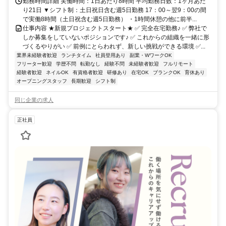
勤務時間詳細 実働時間：1日あたり8時間 平均勤務日数：1ヶ月あた
り21日 ▼シフト制：土日祝日含む週5日勤務 17：00～翌9：00の間
で実働8時間（土日祝含む週5日勤務） ・1時間休憩の他に前半...
仕事内容 ★新規プロジェクトスタート★ ✅ 完全在宅勤務♪ ✅ 弊社で
しか募集をしていないポジションです♪ ✅ これからの組織を一緒に形
づくるやりがい ✅ 前例にとらわれず、新しい挑戦ができる環境 ✅...
業界未経験者歓迎
ランチタイム
社員登用あり
副業・WワークOK
フリーター歓迎
学歴不問
転勤なし
経験不問
未経験者歓迎
フルリモート
経験者歓迎
ネイルOK
有資格者歓迎
研修あり
在宅OK
ブランクOK
育休あり
オープニングスタッフ
長期歓迎
シフト制
同じ企業の求人
正社員