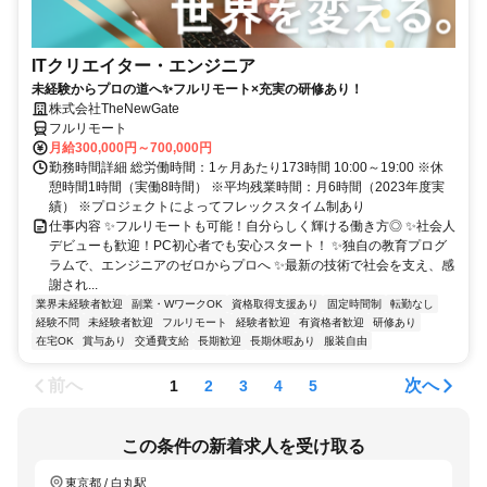
ITクリエイター・エンジニア
未経験からプロの道へ✨フルリモート×充実の研修あり！
株式会社TheNewGate
フルリモート
月給300,000円～700,000円
勤務時間詳細 総労働時間：1ヶ月あたり173時間 10:00～19:00 ※休
憩時間1時間（実働8時間） ※平均残業時間：月6時間（2023年度実
績） ※プロジェクトによってフレックスタイム制あり
仕事内容 ✨フルリモートも可能！自分らしく輝ける働き方◎ ✨社会人
デビューも歓迎！PC初心者でも安心スタート！ ✨独自の教育プログ
ラムで、エンジニアのゼロからプロへ ✨最新の技術で社会を支え、感
謝され...
業界未経験者歓迎
副業・WワークOK
資格取得支援あり
固定時間制
転勤なし
経験不問
未経験者歓迎
フルリモート
経験者歓迎
有資格者歓迎
研修あり
在宅OK
賞与あり
交通費支給
長期歓迎
長期休暇あり
服装自由
前へ
次へ
1
2
3
4
5
この条件の新着求人を受け取る
東京都 / 白丸駅