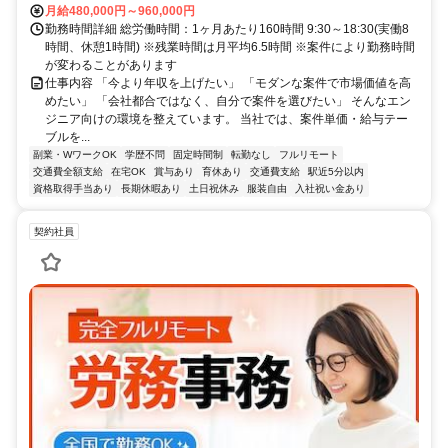
月給480,000円～960,000円
勤務時間詳細 総労働時間：1ヶ月あたり160時間 9:30～18:30(実働8
時間、休憩1時間) ※残業時間は月平均6.5時間 ※案件により勤務時間
が変わることがあります
仕事内容 「今より年収を上げたい」 「モダンな案件で市場価値を高
めたい」 「会社都合ではなく、自分で案件を選びたい」 そんなエン
ジニア向けの環境を整えています。 当社では、案件単価・給与テー
ブルを...
副業・WワークOK
学歴不問
固定時間制
転勤なし
フルリモート
交通費全額支給
在宅OK
賞与あり
育休あり
交通費支給
駅近5分以内
資格取得手当あり
長期休暇あり
土日祝休み
服装自由
入社祝い金あり
契約社員