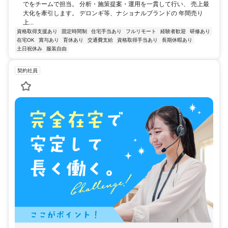
でをチームで担当。 分析・施策提案・運用を一貫して行い、 売上最
大化を牽引します。 デロンギ等、ナショナルブランドの 年間売り
上...
資格取得支援あり
固定時間制
住宅手当あり
フルリモート
経験者歓迎
研修あり
在宅OK
賞与あり
育休あり
交通費支給
資格取得手当あり
長期休暇あり
土日祝休み
服装自由
契約社員