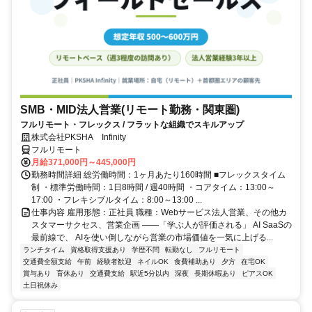
SMB・MID法人営業(リモート勤務・関東圏)
フルリモート・フレックス / フラットな組織でスキルアップ
株式会社PKSHA Infinity
フルリモート
月給371,000円～445,000円
勤務時間詳細 総労働時間：1ヶ月あたり160時間 ■フレックスタイム
制 ・標準労働時間：1日8時間 / 週40時間 ・コアタイム：13:00～
17:00 ・フレキシブルタイム：8:00～13:00 ...
仕事内容 雇用形態：正社員 職種：Webサービス法人営業、その他カ
スタマーサクセス、営業企画 ――「学ぶ人が評価される」 AI SaaSの
最前線で、 AIを使い倒しながら営業の市場価値を一気に上げる...
ランチタイム
資格取得支援あり
学歴不問
転勤なし
フルリモート
交通費全額支給
午前
経験者歓迎
ネイルOK
食費補助あり
夕方
在宅OK
賞与あり
育休あり
交通費支給
駅近5分以内
深夜
長期休暇あり
ピアスOK
土日祝休み