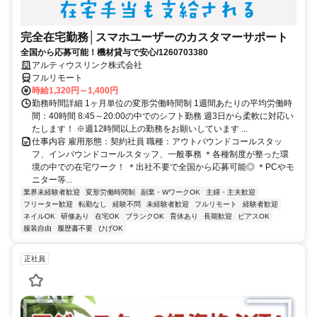
完全在宅勤務│スマホユーザーのカスタマーサポート
全国から応募可能！機材貸与で安心/1260703380
アルティウスリンク株式会社
フルリモート
時給1,320円～1,400円
勤務時間詳細 1ヶ月単位の変形労働時間制 1週間あたりの平均労働時
間：40時間 8:45～20:00の中でのシフト勤務 週3日から柔軟に対応い
たします！ ※週12時間以上の勤務をお願いしています ...
仕事内容 雇用形態：契約社員 職種：アウトバウンドコールスタッ
フ、インバウンドコールスタッフ、一般事務 ＊各種制度が整った環
境の中での在宅ワーク！ ＊出社不要で全国から応募可能◎ ＊PCやモ
ニター等...
業界未経験者歓迎
変形労働時間制
副業・WワークOK
主婦・主夫歓迎
フリーター歓迎
転勤なし
経験不問
未経験者歓迎
フルリモート
経験者歓迎
ネイルOK
研修あり
在宅OK
ブランクOK
育休あり
長期歓迎
ピアスOK
服装自由
履歴書不要
ひげOK
正社員