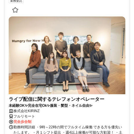
業務委託
ライブ配信に関するテレフォンオペレーター
未経験OK✨完全在宅Ok✨服装・髪型・ネイル自由✨
株式会社KIRINZ
フルリモート
完全歩合制
勤務時間詳細 ・9時～22時の間でフルタイム稼働 できる方を優先い
たします。 ・月１シフト提出 ・週4以上稼働が可能な方歓迎！ ・土