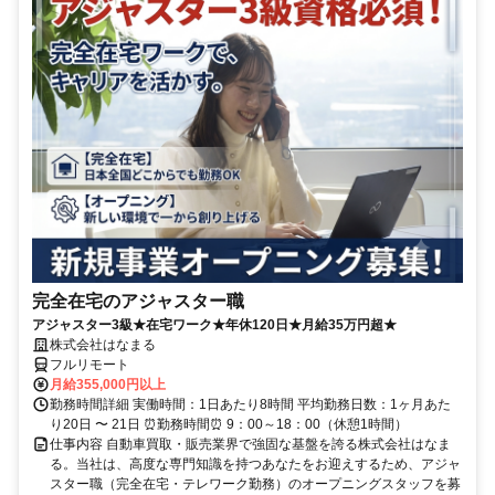
完全在宅のアジャスター職
アジャスター3級★在宅ワーク★年休120日★月給35万円超★
株式会社はなまる
フルリモート
月給355,000円以上
勤務時間詳細 実働時間：1日あたり8時間 平均勤務日数：1ヶ月あた
り20日 〜 21日 ⏰勤務時間⏰ 9：00～18：00（休憩1時間）
仕事内容 自動車買取・販売業界で強固な基盤を誇る株式会社はなま
る。当社は、高度な専門知識を持つあなたをお迎えするため、アジャ
スター職（完全在宅・テレワーク勤務）のオープニングスタッフを募