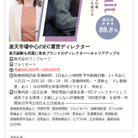
楽天市場中心のEC運営ディレクター
楽天経験を武器に有名ブランドのディレクターへキャリアアップ☆
株式会社ワンプルーフ
フルリモート
月給300,000円～500,000円
勤務時間詳細 実働時間：1日あたり8時間 平均勤務日数：1ヶ月あた
り21日 〜 23日 10：00～19：00（実働8時間） ＊柔軟な「ズレ勤制
度」あり！ 出社時間を前後2時間ズラせます。 有給を...
仕事内容 ✅設立以来、増収増益の成長企業 ✅ECディレクターとして
成長できる環境 ✅主観によらない評価制度「360度評価」を採用 ✅年
間休日平均128日＆土日祝休み ―――――――――――――...
資格取得支援あり
学歴不問
固定時間制
フルリモート
経験者歓迎
ネイルOK
研修あり
在宅OK
賞与あり
ブランクOK
育休あり
交通費支給
長期歓迎
資格取得手当あり
社割あり
長期休暇あり
ピアスOK
土日祝休み
服装自由
ひげOK
契約社員