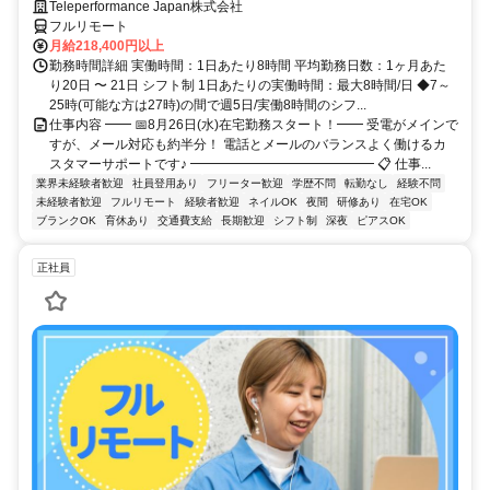
Teleperformance Japan株式会社
フルリモート
月給218,400円以上
勤務時間詳細 実働時間：1日あたり8時間 平均勤務日数：1ヶ月あた
り20日 〜 21日 シフト制 1日あたりの実働時間：最大8時間/日 ◆7～
25時(可能な方は27時)の間で週5日/実働8時間のシフ...
仕事内容 ━━ 📅8月26日(水)在宅勤務スタート！━━ 受電がメインで
すが、メール対応も約半分！ 電話とメールのバランスよく働けるカ
スタマーサポートです♪ ━━━━━━━━━━━━━━ 📋 仕事...
業界未経験者歓迎
社員登用あり
フリーター歓迎
学歴不問
転勤なし
経験不問
未経験者歓迎
フルリモート
経験者歓迎
ネイルOK
夜間
研修あり
在宅OK
ブランクOK
育休あり
交通費支給
長期歓迎
シフト制
深夜
ピアスOK
正社員