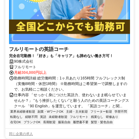
フルリモートの英語コーチ
完全在宅勤務！「好き」も「キャリア」も諦めない働き方可！
90株式会社
フルリモート
月給304,000円以上
勤務時間詳細 総労働時間：1ヶ月あたり165時間 フルフレックス制
（実働8時間・休憩1時間） ※勤務時間はご希望第一で調整しますの
で、お気軽にご相談ください。
仕事内容 「せっかく身につけた英語力、使わないまま眠らせていま
せんか？」 “もう挫折したくない”と願う人のための英語コーチングス
クール 「90 English」を運営しています。 「英語コーチ」と聞...
業界未経験者歓迎
副業・WワークOK
主婦・主夫歓迎
フリーター歓迎
学歴不問
転勤なし
経験不問
英語
未経験者歓迎
フルリモート
残業なし
研修あり
在宅OK
ブランクOK
長期歓迎
服装自由
履歴書不要
髪型・髪色自由
同じ企業の求人