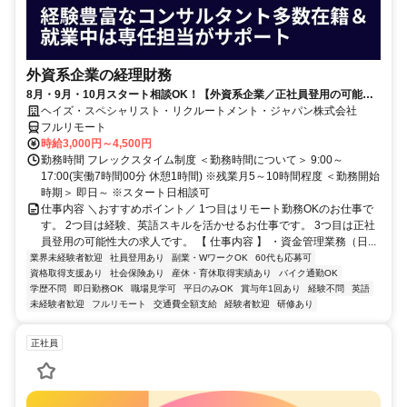
外資系企業の経理財務
8月・9月・10月スタート相談OK！【外資系企業／正社員登用の可能性
大／700万～800万／リモート勤務OK】経理財務
ヘイズ・スペシャリスト・リクルートメント・ジャパン株式会社
フルリモート
時給3,000円～4,500円
勤務時間 フレックスタイム制度 ＜勤務時間について＞ 9:00～
17:00(実働7時間00分 休憩1時間) ※残業月5～10時間程度 ＜勤務開始
時期＞ 即日～ ※スタート日相談可
仕事内容 ＼おすすめポイント／ 1つ目はリモート勤務OKのお仕事で
す。 2つ目は経験、英語スキルを活かせるお仕事です。 3つ目は正社
員登用の可能性大の求人です。 【 仕事内容 】 ・資金管理業務（日...
業界未経験者歓迎
社員登用あり
副業・WワークOK
60代も応募可
資格取得支援あり
社会保険あり
産休・育休取得実績あり
バイク通勤OK
学歴不問
即日勤務OK
職場見学可
平日のみOK
賞与年1回あり
経験不問
英語
未経験者歓迎
フルリモート
交通費全額支給
経験者歓迎
研修あり
正社員