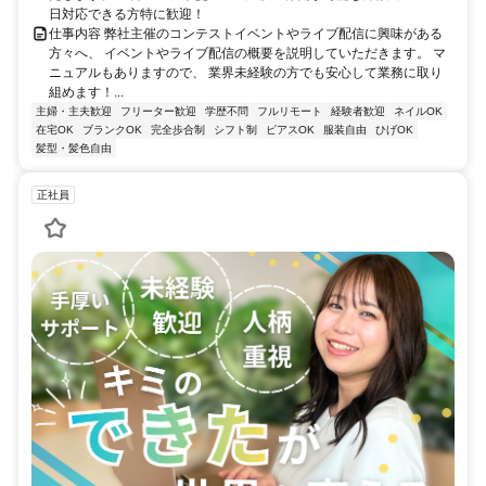
日対応できる方特に歓迎！
仕事内容 弊社主催のコンテストイベントやライブ配信に興味がある
方々へ、 イベントやライブ配信の概要を説明していただきます。 マ
ニュアルもありますので、 業界未経験の方でも安心して業務に取り
組めます！...
主婦・主夫歓迎
フリーター歓迎
学歴不問
フルリモート
経験者歓迎
ネイルOK
在宅OK
ブランクOK
完全歩合制
シフト制
ピアスOK
服装自由
ひげOK
髪型・髪色自由
正社員