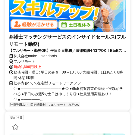
弁護士マッチングサービスのインサイドセールス(フル
リモート勤務)
【フルリモート勤務OK】平日５日勤務／法律知識ゼロでOK！BtoBスキ
ルが身につく営業職
株式会社make standards
フルリモート
時給1,600円以上
勤務時間・曜日: 平日のみ 9：00～18：00 実働時間：1日あたり8時
間 休憩1時間
仕事内容: ＼＼在宅型リモートワーク ／／
◇★───────────────★◇ ●BtoB提案営業の基礎～実践が学
べる ●平日のみ週5で土日はゆっくり◎ ●社員登用実績あり！
◇★───────...
社員登用あり
固定時間制
フルリモート
在宅OK
契約社員