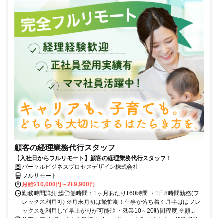
顧客の経理業務代行スタッフ
【入社日からフルリモート】顧客の経理業務代行スタッフ！
パーソルビジネスプロセスデザイン株式会社
フルリモート
月給210,000円～289,900円
勤務時間詳細 総労働時間：1ヶ月あたり160時間 ・1日8時間勤務(フ
レックス利用可) ※月末月初は繁忙期！仕事が落ち着く月半ばはフレ
ックスを利用して早上がりが可能◎ ・残業10～20時間程度 ※顧...