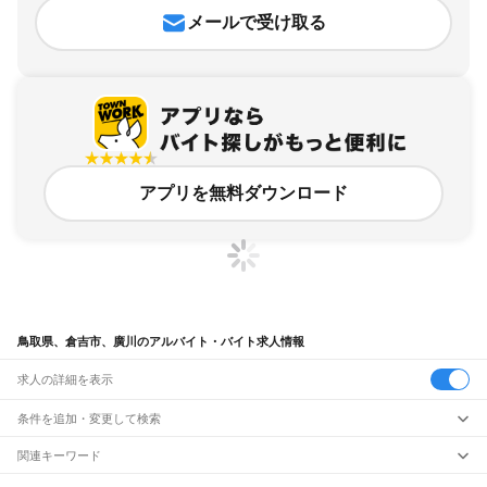
メールで受け取る
アプリを無料ダウンロード
鳥取県、倉吉市、廣川のアルバイト・バイト求人情報
求人の詳細を表示
条件を追加・変更して検索
市区町村を追加・変更
関連キーワード
完全在宅ワーク 全国
シール貼り 在宅
現在地周辺
ガチャガチャ
犬カフェ
鳥取県