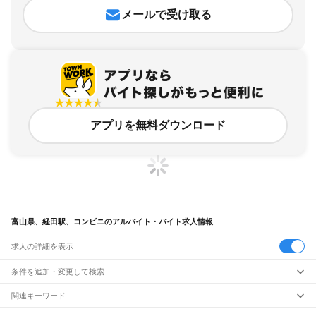
メールで受け取る
アプリを無料ダウンロード
富山県、経田駅、コンビニのアルバイト・バイト求人情報
求人の詳細を表示
条件を追加・変更して検索
市区町村を追加・変更
関連キーワード
完全在宅ワーク 全国
シール貼り 在宅
現在地周辺
ガチャガチャ
犬カフェ
富山県