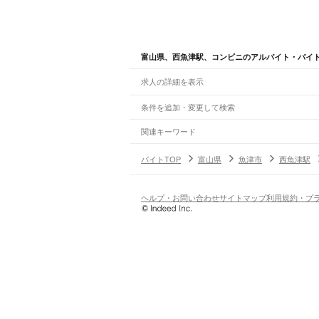
富山県、西魚津駅、コンビニのアルバイト・バイ
求人の詳細を表示
条件を追加・変更して検索
市区町村を追加・変更
関連キーワード
完全在宅ワーク 全国
シール貼り 在宅
現在地周
富山県
駅を追加・変更
バイトTOP
富山県
魚津市
西魚津駅
富山県
すべて
富山市
高岡市
魚津市
氷見市
滑川市
黒部市
砺
職種を追加・変更
JR高山本線
猪谷駅
楡原駅
笹津駅
東八尾駅
越中八尾駅
千里駅
飲食・フードサービス
ヘルプ・お問い合わせ
サイトマップ
利用規約・プ
特徴を追加・変更
飲食・フードサービス
すべて
JR城端線
ホールスタッフ
キッチンスタッフ
皿洗い・洗い
人気
高岡駅
新高岡駅
二塚駅
林駅
戸出駅
油田駅
砺波駅
雇用形態を追加・変更
飲食店（店長・マネージャー）
日払いOK
高校生歓迎
学生歓迎
深夜の仕事
髪型
営業・販売
JR氷見線
勤務期間
アルバイト・パート
都道府県を変更
高岡駅
越中中川駅
能町駅
伏木駅
越中国分駅
雨晴
営業・販売
すべて
短期
正社員
単発・1日OK
長期
期間限定（春夏冬休み等
営業
テレフォンアポインター（テレアポ）
ルー
シフト
契約社員
富山地鉄本線
旅行・レジャー・イベント
土日祝のみOK
派遣社員
平日のみOK
週1日からOK
週2・3
電鉄富山駅
稲荷町駅
新庄田中駅
東新庄駅
越中荏
旅行・レジャー・イベント
すべて
変形労働時間制
業務委託
越中中村駅
西魚津駅
電鉄魚津駅
新魚津駅
経田駅
ホテルスタッフ（フロント等）
レジャー施設・
働く時間
倉庫・物流管理
早朝・朝の仕事
昼の仕事
夕方からの仕事
夜から