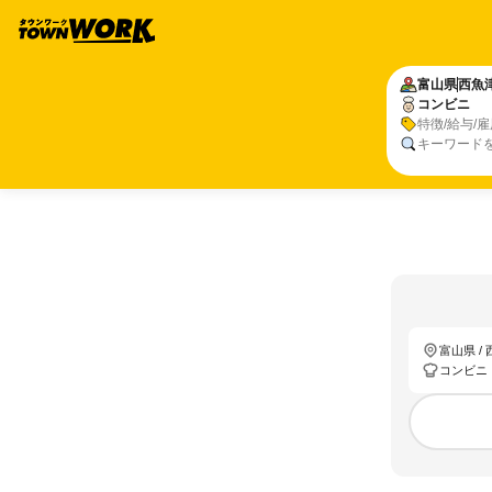
富山県
西魚
コンビニ
特徴/給与/
キーワード
富山県 /
コンビニ