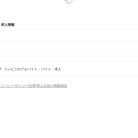
ト求人情報
辺
ガチャガチャ
犬カフェ
コンビニのアルバイト・バイト・求人
波市
小矢部市
南砺市
射水市
中新川郡
下新川郡
速星駅
婦中鵜坂駅
西富山駅
富山駅
ライバシーポリシー
[企業]求人広告の掲載相談
場
精肉・鮮魚加工
給食調理
パン屋（ベーカリー）
フードカウンター販売員
バー（BAR）・
東野尻駅
高儀駅
福野駅
東石黒駅
福光駅
越中山田駅
城端駅
・髪色自由
ひげOK
ネイルOK
ピアスOK
履歴書不要
オープニングスタッフ
留学生・外国人活躍
駅
島尾駅
氷見駅
）
トセールス
コンビニ
フードカウンター販売員
アパレル
家電量販店・携帯販売（携帯ショップ
日からOK
週4日以上OK
時間や曜日が選べる・シフト自由
固定時間・固定シフト制
シフト制
原駅
越中三郷駅
越中舟橋駅
寺田駅
越中泉駅
相ノ木駅
新相ノ木駅
上市駅
新宮川駅
中加積駅
西加
電鉄石田駅
電鉄黒部駅
東三日市駅
荻生駅
長屋駅
新黒部駅
舌山駅
若栗駅
栃屋駅
浦山駅
下立口駅
アミューズメントスタッフ
パチンコ・スロット
その他旅行・レジャー・イベント
の仕事
深夜の仕事
1日4時間以内OK
フルタイム歓迎
残業なし