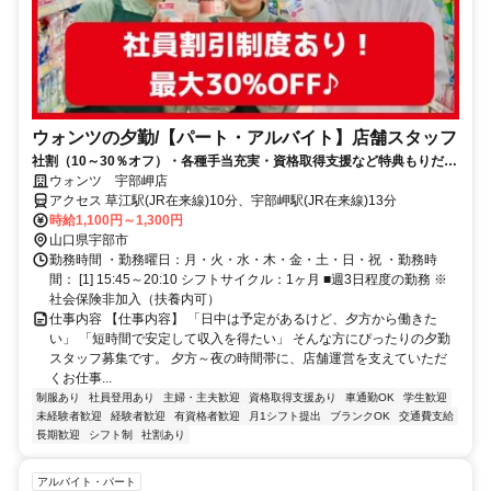
ウォンツの夕勤/【パート・アルバイト】店舗スタッフ
社割（10～30％オフ）・各種手当充実・資格取得支援など特典もりだく
さん！未経験スタートがほとんど♪
ウォンツ 宇部岬店
アクセス 草江駅(JR在来線)10分、宇部岬駅(JR在来線)13分
時給1,100円～1,300円
山口県宇部市
勤務時間 ・勤務曜日：月・火・水・木・金・土・日・祝 ・勤務時
間： [1] 15:45～20:10 シフトサイクル：1ヶ月 ■週3日程度の勤務 ※
社会保険非加入（扶養内可）
仕事内容 【仕事内容】 「日中は予定があるけど、夕方から働きた
い」 「短時間で安定して収入を得たい」 そんな方にぴったりの夕勤
スタッフ募集です。 夕方～夜の時間帯に、店舗運営を支えていただ
くお仕事...
制服あり
社員登用あり
主婦・主夫歓迎
資格取得支援あり
車通勤OK
学生歓迎
未経験者歓迎
経験者歓迎
有資格者歓迎
月1シフト提出
ブランクOK
交通費支給
長期歓迎
シフト制
社割あり
アルバイト・パート