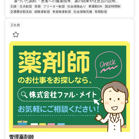
基づいた調剤 ・患者への服薬指導、薬の効果や注意点の説明...
主婦・主夫歓迎
長期
フリーター歓迎
社会保険あり
車通勤OK
固定時間制
交通費全額支給
経験者歓迎
有資格者歓迎
社会保険完備
長期歓迎
正社員
管理薬剤師