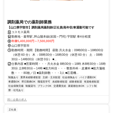
調剤薬局での薬剤師業務
【山口県宇部市】調剤薬局薬剤師/正社員/高年収/車通勤可能です
コスモス薬局
勤務地・最寄駅 JR山陽本線(岩国～門司) 宇部駅 車4分程度
年俸5,400,000円～7,500,000円
山口県宇部市
勤務時間・期間 【勤務時間】 昼勤 月火水金：09時00分～18時00分
（休憩 60 分） 木 ：08時30分～16時30分（休憩 60 分） 土 ：08時
30分～14時00分（休憩 0分） ■...
仕事内容 ■営業時間・・・月火水金 8時30分～18時 木8時30分～16時
30分 土8時30分～14時 ■処方科目・・・整形外科・皮膚科 ■処方箋枚
数・・・80枚／日 ■薬剤師数・・・3人 ■応需機...
制服あり
業界未経験者歓迎
主婦・主夫歓迎
社会保険あり
バイク通勤OK
車通勤OK
即日勤務OK
職場見学可
未経験者歓迎
経験者歓迎
有資格者歓迎
社会保険完備
制服貸与
ブランクOK
交通費支給
家庭都合休OK
シフト制
寮・社宅あり
同じ企業の求人
正社員