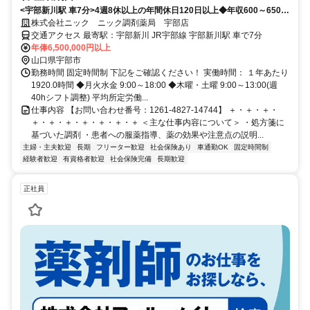
<宇部新川駅 車7分>4週8休以上の年間休日120日以上◆年収600～650万
円
株式会社ニック ニック調剤薬局 宇部店
交通アクセス 最寄駅：宇部新川 JR宇部線 宇部新川駅 車で7分
年俸6,500,000円以上
山口県宇部市
勤務時間 固定時間制 下記をご確認ください！ 実働時間： １年あたり
1920.0時間 ◆月火水金 9:00～18:00 ◆木曜・土曜 9:00～13:00(週
40hシフト調整) 平均所定労働...
仕事内容 【お問い合わせ番号：1261-4827-14744】 ＋・＋・＋・
＋・＋・＋・＋・＋・＋・＋ ＜主な仕事内容について＞ ・処方箋に
基づいた調剤 ・患者への服薬指導、薬の効果や注意点の説明...
主婦・主夫歓迎
長期
フリーター歓迎
社会保険あり
車通勤OK
固定時間制
経験者歓迎
有資格者歓迎
社会保険完備
長期歓迎
正社員