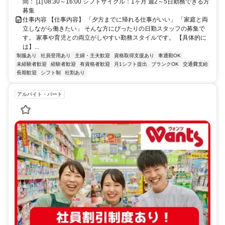
間： [1] 08:30～16:00 シフトサイクル：1ヶ月 週2～5日勤務できる方
募集
仕事内容 【仕事内容】 「夕方までに帰れる仕事がいい」 「家庭と両
立しながら働きたい」 そんな方にぴったりの日勤スタッフの募集で
す。 家事や育児との両立がしやすい勤務スタイルです。 【具体的に
は】...
制服あり
社員登用あり
主婦・主夫歓迎
資格取得支援あり
車通勤OK
未経験者歓迎
経験者歓迎
有資格者歓迎
月1シフト提出
ブランクOK
交通費支給
長期歓迎
シフト制
社割あり
アルバイト・パート