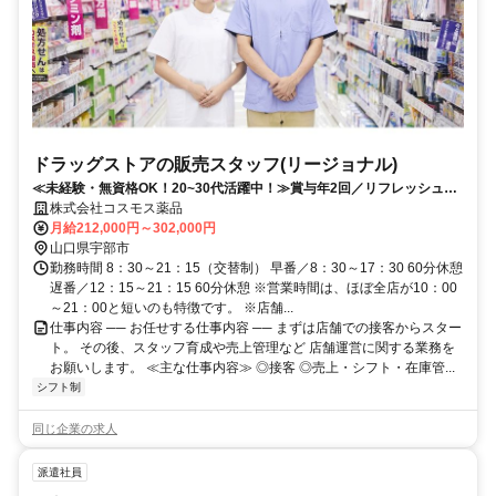
ドラッグストアの販売スタッフ(リージョナル)
≪未経験・無資格OK！20~30代活躍中！≫賞与年2回／リフレッシュ休
暇取得率100％／研修制度充実
株式会社コスモス薬品
月給212,000円～302,000円
山口県宇部市
勤務時間 8：30～21：15（交替制） 早番／8：30～17：30 60分休憩
遅番／12：15～21：15 60分休憩 ※営業時間は、ほぼ全店が10：00
～21：00と短いのも特徴です。 ※店舗...
仕事内容 ── お任せする仕事内容 ── まずは店舗での接客からスター
ト。 その後、スタッフ育成や売上管理など 店舗運営に関する業務を
お願いします。 ≪主な仕事内容≫ ◎接客 ◎売上・シフト・在庫管...
シフト制
同じ企業の求人
派遣社員