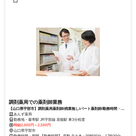
調剤薬局での薬剤師業務
【山口県宇部市】調剤薬局薬剤師/残業無し/パート薬剤師/勤務時間・日
数ご相談下さい
あんず薬局
勤務地・最寄駅 JR宇部線 居能駅 車3分程度
時給2,000円～2,500円
山口県宇部市
勤務時間・期間 【勤務時間】 昼勤 月火木：09時00分～17時30分