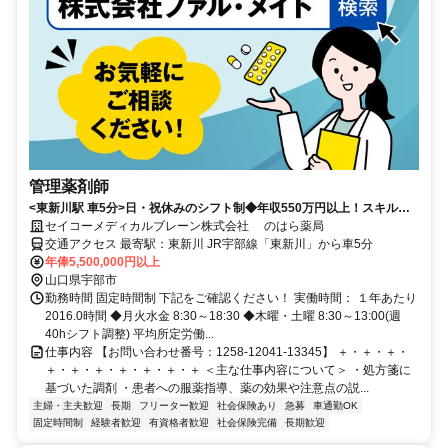
管理薬剤師
<東新川駅 車5分>日・祝休みのシフト制◆年収550万円以上！スキルを
活かせる
セイコーメディカルブレーン株式会社 のはら薬局
交通アクセス 最寄駅：東新川 JR宇部線「東新川」から車5分
年俸5,500,000円以上
山口県宇部市
勤務時間 固定時間制 下記をご確認ください！ 実働時間： １年あたり
2016.0時間 ◆月火水金 8:30～18:30 ◆木曜・土曜 8:30～13:00(週
40hシフト調整) 平均所定労働...
仕事内容 【お問い合わせ番号：1258-12041-13345】 ＋・＋・＋・
＋・＋・＋・＋・＋・＋・＋ ＜主な仕事内容について＞ ・処方箋に
基づいた調剤 ・患者への服薬指導、薬の効果や注意点の説...
主婦・主夫歓迎
長期
フリーター歓迎
社会保険あり
急募
車通勤OK
固定時間制
経験者歓迎
有資格者歓迎
社会保険完備
長期歓迎