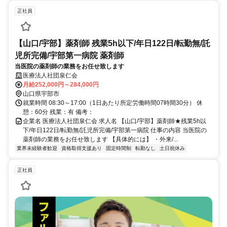
正社員
【山口/宇部】薬剤師 残業5h以下/年日122日/転勤無/託
児所完備/宇部第一病院 薬剤師
当医院の薬剤師の業務をお任せ致します
医療法人社団泉仁会
月給252,000円～284,000円
山口県宇部市
就業時間 08:30～17:00（1日あたり所定労働時間07時間30分） 休
憩：60分 残業：有 備考：
企業名 医療法人社団泉仁会 求人名 【山口/宇部】薬剤師★残業5h以
下/年日122日/転勤無/託児所完備/宇部第一病院 仕事の内容 当医院の
薬剤師の業務をお任せ致します 【具体的には】 ・外来/...
業界未経験者歓迎
資格取得支援あり
固定時間制
転勤なし
土日祝休み
正社員