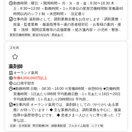
勤務時間・曜日: ＜開局時間＞ 月・火・水・金：8:30〜18:30 木・
土：8:30〜13:00 ＜勤務時間＞ 1ヶ月単位の変形労働時間制 実働週40
時間以内のシフト制 ＜休憩時間＞ 法定通り
仕事内容: 薬剤師として、調剤業務全般をお任せします ・調剤業務 ・
投薬・監査業務 ・服薬指導等一連の患者様対応 ・お客様の案内・接
客 ・清掃、開閉店業務等の店舗業務 ＜処方箋内容＞ 小児科・整形...
変形労働時間制
駅近5分以内
昇給あり
正社員
薬剤師
オーランド薬局
年俸4,000,000円以上
山口県宇部市
■勤務時間 日勤： 08:30～18:00 ※実働8時間・休憩60分 ■労働時間
実働時間：1日あたり8時間 平均勤務日数：1ヶ月あたり18日〜20日
平均残業時間：1ヶ月あたり20時間0分 平均所...
■仕事内容 オーランド薬局では、薬剤師としての《やりがいある業
務》が待っています！ ◆ 主な業務内容は、調剤業務を中心に、服薬
指導や薬歴管理などです。 ◆ 患者さま一人ひとりに寄り添った《丁
寧な説...
主婦・主夫歓迎
即日勤務OK
経験者歓迎
フルタイム歓迎
シフト制