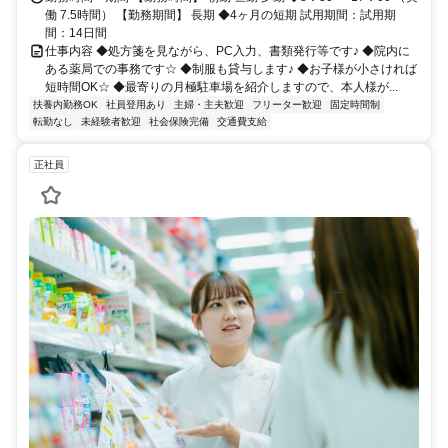
働 7.5時間） 【勤務期間】 長期 ◆4ヶ月の短期 試用期間：試用期
間：14日間
仕事内容 ◆処方箋を見ながら、PC入力、書類発行等です♪ ◆院内に
ある薬局での事務です☆ ◆制服も貸与します♪ ◆お子様が小さければ
短時間OK☆ ◆最寄りの月極駐車場を紹介しますので、本人様が...
扶養内勤務OK
社員登用あり
主婦・主夫歓迎
フリーター歓迎
固定時間制
転勤なし
未経験者歓迎
社会保険完備
交通費支給
正社員