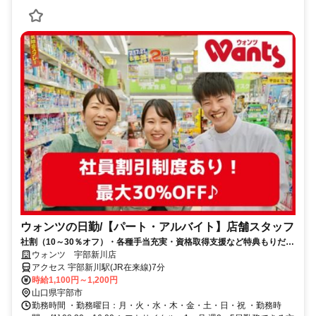
ウォンツの日勤/【パート・アルバイト】店舗スタッフ
社割（10～30％オフ）・各種手当充実・資格取得支援など特典もりだく
さん！未経験スタートがほとんど♪
ウォンツ 宇部新川店
アクセス 宇部新川駅(JR在来線)7分
時給1,100円～1,200円
山口県宇部市
勤務時間 ・勤務曜日：月・火・水・木・金・土・日・祝 ・勤務時