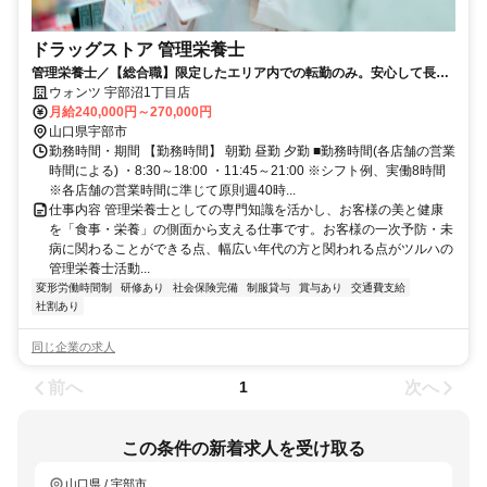
ドラッグストア 管理栄養士
管理栄養士／【総合職】限定したエリア内での転勤のみ。安心して長く
働ける環境があります。
ウォンツ 宇部沼1丁目店
月給240,000円～270,000円
山口県宇部市
勤務時間・期間 【勤務時間】 朝勤 昼勤 夕勤 ■勤務時間(各店舗の営業
時間による) ・8:30～18:00 ・11:45～21:00 ※シフト例、実働8時間
※各店舗の営業時間に準じて原則週40時...
仕事内容 管理栄養士としての専門知識を活かし、お客様の美と健康
を「食事・栄養」の側面から支える仕事です。お客様の一次予防・未
病に関わることができる点、幅広い年代の方と関われる点がツルハの
管理栄養士活動...
変形労働時間制
研修あり
社会保険完備
制服貸与
賞与あり
交通費支給
社割あり
同じ企業の求人
前へ
次へ
1
この条件の新着求人を受け取る
山口県 / 宇部市