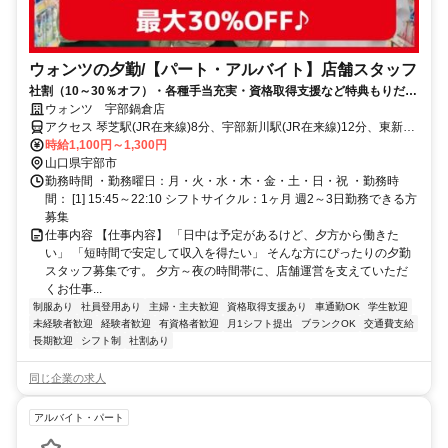
ウォンツの夕勤/【パート・アルバイト】店舗スタッフ
社割（10～30％オフ）・各種手当充実・資格取得支援など特典もりだく
さん！未経験スタートがほとんど♪
ウォンツ 宇部鍋倉店
アクセス 琴芝駅(JR在来線)8分、宇部新川駅(JR在来線)12分、東新川
(山口県)駅(JR在来線)14分
時給1,100円～1,300円
山口県宇部市
勤務時間 ・勤務曜日：月・火・水・木・金・土・日・祝 ・勤務時
間： [1] 15:45～22:10 シフトサイクル：1ヶ月 週2～3日勤務できる方
募集
仕事内容 【仕事内容】 「日中は予定があるけど、夕方から働きた
い」 「短時間で安定して収入を得たい」 そんな方にぴったりの夕勤
スタッフ募集です。 夕方～夜の時間帯に、店舗運営を支えていただ
くお仕事...
制服あり
社員登用あり
主婦・主夫歓迎
資格取得支援あり
車通勤OK
学生歓迎
未経験者歓迎
経験者歓迎
有資格者歓迎
月1シフト提出
ブランクOK
交通費支給
長期歓迎
シフト制
社割あり
同じ企業の求人
アルバイト・パート