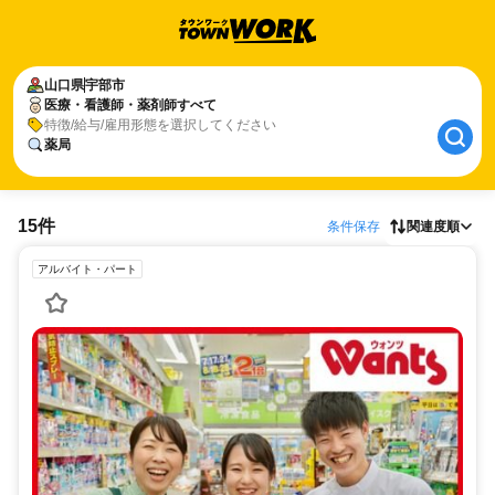
山口県
宇部市
医療・看護師・薬剤師すべて
特徴/給与/雇用形態を選択してください
薬局
15件
条件保存
関連度順
アルバイト・パート