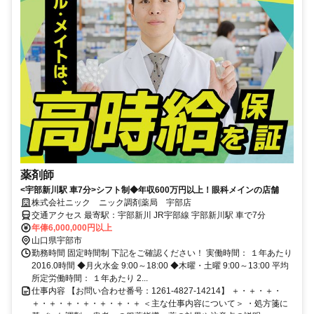
薬剤師
<宇部新川駅 車7分>シフト制◆年収600万円以上！眼科メインの店舗
株式会社ニック ニック調剤薬局 宇部店
交通アクセス 最寄駅：宇部新川 JR宇部線 宇部新川駅 車で7分
年俸6,000,000円以上
山口県宇部市
勤務時間 固定時間制 下記をご確認ください！ 実働時間： １年あたり
2016.0時間 ◆月火水金 9:00～18:00 ◆木曜・土曜 9:00～13:00 平均
所定労働時間： １年あたり 2...
仕事内容 【お問い合わせ番号：1261-4827-14214】 ＋・＋・＋・
＋・＋・＋・＋・＋・＋・＋ ＜主な仕事内容について＞ ・処方箋に