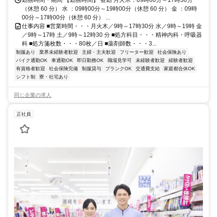
（休憩 60 分） 水 ：09時00分～19時00分（休憩 60 分） 金 ：09時
00分～17時00分（休憩 60 分） ...
仕事内容 ■営業時間・・・月火木／9時～17時30分 水／9時～19時 金
／9時～17時 土／9時～12時30 分 ■処方科目・・・精神内科・呼吸器
科 ■処方箋枚数・・・80枚／日 ■薬剤師数・・・3...
制服あり
業界未経験者歓迎
主婦・主夫歓迎
フリーター歓迎
社会保険あり
バイク通勤OK
車通勤OK
即日勤務OK
職場見学可
未経験者歓迎
経験者歓迎
有資格者歓迎
社会保険完備
制服貸与
ブランクOK
交通費支給
家庭都合休OK
シフト制
寮・社宅あり
同じ企業の求人
正社員