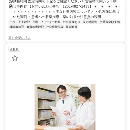
勤務時間 固定時間制 下記をご確認ください！ 営業時間内シフト制
仕事内容 【お問い合わせ番号：1261-4827-2433】 ＋・＋・＋・＋・
＋・＋・＋・＋・＋・＋ ＜主な仕事内容について＞ ・処方箋に基づ
いた調剤 ・患者への服薬指導、薬の効果や注意点の説明 ...
主婦・主夫歓迎
長期
フリーター歓迎
社会保険あり
固定時間制
交通費全額支給
経験者歓迎
有資格者歓迎
社会保険完備
長期歓迎
同じ企業の求人
正社員