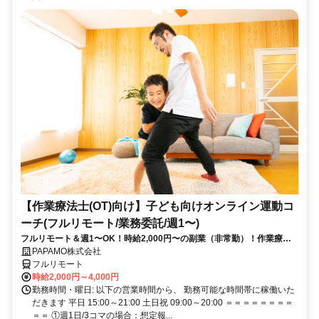
【作業療法士(OT)向け】子ども向けオンライン運動コ
ーチ(フルリモート/業務委託/週1〜)
フルリモート＆週1〜OK！時給2,000円〜の副業（非常勤）！作業療法
士として培ってきた経験を活かしながら、スキマ時間で子どもを支援で
PAPAMO株式会社
きるお仕事です◎
フルリモート
時給2,000円～4,000円
勤務時間・曜日: 以下の営業時間から、 勤務可能な時間帯に稼働いた
だきます 平日 15:00～21:00 土日祝 09:00～20:00 ＝＝＝＝＝＝＝＝
＝＝ ①週1日/3コマの場合：想定報...