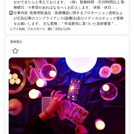
せができたらと考えております。 （例） 勤務時間：月20時間以上 勤
務曜日：※希望があればなるべくお応えします。 休暇・休日：...
仕事内容: 医療用医薬品・医療機器に関するプロモーション資材およ
び広告記事のコンプライアンス(薬機法)及びメディカルチェック業務
をお願いします。 主な業務： * 作成要領に基づいた資材審査 * ...
シフト自由
フルリモート
週2・3日からOK
業務委託