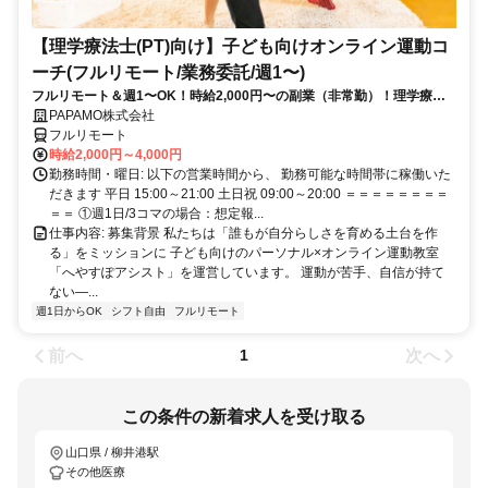
【理学療法士(PT)向け】子ども向けオンライン運動コ
ーチ(フルリモート/業務委託/週1〜)
フルリモート＆週1〜OK！時給2,000円〜の副業（非常勤）！理学療法
士として培ってきた経験を活かしながら、スキマ時間で子どもを支援で
PAPAMO株式会社
きるお仕事です◎
フルリモート
時給2,000円～4,000円
勤務時間・曜日: 以下の営業時間から、 勤務可能な時間帯に稼働いた
だきます 平日 15:00～21:00 土日祝 09:00～20:00 ＝＝＝＝＝＝＝＝
＝＝ ①週1日/3コマの場合：想定報...
仕事内容: 募集背景 私たちは「誰もが自分らしさを育める土台を作
る」をミッションに 子ども向けのパーソナル×オンライン運動教室
「へやすぽアシスト」を運営しています。 運動が苦手、自信が持て
ない—...
週1日からOK
シフト自由
フルリモート
前へ
次へ
1
この条件の新着求人を受け取る
山口県 / 柳井港駅
その他医療