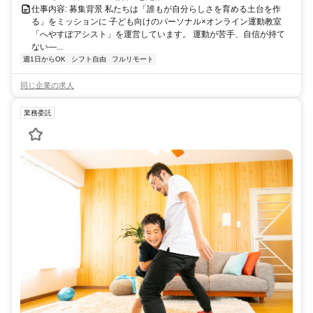
仕事内容: 募集背景 私たちは「誰もが自分らしさを育める土台を作
る」をミッションに 子ども向けのパーソナル×オンライン運動教室
「へやすぽアシスト」を運営しています。 運動が苦手、自信が持て
ない—...
週1日からOK
シフト自由
フルリモート
同じ企業の求人
業務委託