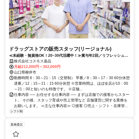
ドラッグストアの販売スタッフ(リージョナル)
≪未経験・無資格OK！20~30代活躍中！≫賞与年2回／リフレッシュ休
暇取得率100％／研修制度充実
株式会社コスモス薬品
月給212,000円～302,000円
山口県柳井市
勤務時間 8：30～21：15（交替制） 早番／8：30～17：30 60分休憩
遅番／12：15～21：15 60分休憩 ※営業時間は、ほぼ全店が10：00
～21：00と短いのも特徴です。 ※店舗...
仕事内容 ── お任せする仕事内容 ── まずは店舗での接客からスター
ト。 その後、スタッフ育成や売上管理など 店舗運営に関する業務を
お願いします。 ≪主な仕事内容≫ ◎接客 ◎売上・シフト・在庫管...
シフト制
業務委託