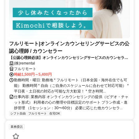
フルリモート|オンラインカウンセリングサービスの公
認心理師 / カウンセラー
【公認心理師必須】オンラインカウンセリングサービスのカウンセラー
募集｜30-50代女性活躍中
(株)remental
フルリモート
時給1,500円～5,400円
勤務時間・曜日: 勤務地 * フルリモート（日本全国・海外在住でも可
能） 勤務時間 * 自由（ご自身のスケジュールに合わせて対応可能） *
平日夜・土日祝の対応が可能な方大歓迎！ * 空き時間...
仕事内容: 業務内容 オンラインカウンセリングの提供（ビデオ・チャ
ット形式） 利用者の心の整理や目標設定のサポート プラン作成・進
捗管理 （1セッション：30〜60分） 必要に応じた他カウンセラ...
シフト自由
フルリモート
在宅OK
業務委託