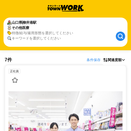
山口県
柳井港駅
その他医療
特徴/給与/雇用形態を選択してください
キーワードを選択してください
7件
条件保存
関連度順
正社員