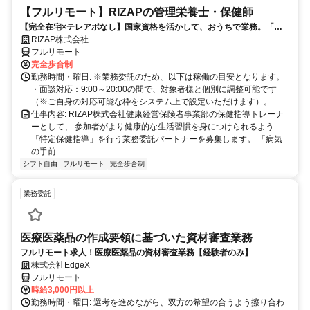
【フルリモート】RIZAPの管理栄養士・保健師
【完全在宅×テレアポなし】国家資格を活かして、おうちで業務。「も
う一つの安心」を。主婦・Wワーカー活躍中！「平日の日中だけ」「夕
RIZAP株式会社
方以降の数時間だけ」など、生活リズムに合わせた時間調整が可能で
フルリモート
す。1件ごとの成果報酬型だから、頑張った分だけ手応えのある収入
完全歩合制
に。充実のサポート体制で、安心の在宅ワークを始めませんか？
勤務時間・曜日: ※業務委託のため、以下は稼働の目安となります。
・面談対応：9:00～20:00の間で、対象者様と個別に調整可能です
（※ご自身の対応可能な枠をシステム上で設定いただけます）。 ...
仕事内容: RIZAP株式会社健康経営保険者事業部の保健指導トレーナ
ーとして、 参加者がより健康的な生活習慣を身につけられるよう
「特定保健指導」を行う業務委託パートナーを募集します。 「病気
の手前...
シフト自由
フルリモート
完全歩合制
業務委託
医療医薬品の作成要領に基づいた資材審査業務
フルリモート求人！医療医薬品の資材審査業務【経験者のみ】
株式会社EdgeX
フルリモート
時給3,000円以上
勤務時間・曜日: 選考を進めながら、双方の希望の合うよう擦り合わ