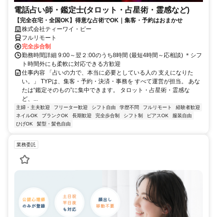
電話占い師・鑑定士(タロット・占星術・霊感など)
【完全在宅・全国OK】得意な占術でOK｜集客・予約はおまかせ
株式会社ティーワイ・ピー
フルリモート
完全歩合制
勤務時間詳細 9:00～翌２:00のうち8時間 (最短4時間～応相談) ＊シフ
ト時間外にも柔軟に対応できる方歓迎
仕事内容 「占いの力で、本当に必要としている人の 支えになりた
い。」 TYPは、集客・予約・決済・事務を すべて運営が担当。 あな
たは“鑑定そのもの”に集中できます。 タロット・占星術・霊感な
ど、...
主婦・主夫歓迎
フリーター歓迎
シフト自由
学歴不問
フルリモート
経験者歓迎
ネイルOK
ブランクOK
長期歓迎
完全歩合制
シフト制
ピアスOK
服装自由
ひげOK
髪型・髪色自由
業務委託