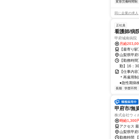
変形労働時間制
同じ企業の求人
正社員
看護師/病
甲府城南病院
月給203,0
【最寄り駅
山梨県甲府
【勤務時間】 
勤】16：3
【仕事内容】
＊再雇用制
●急性期病
長期
学歴不問
甲府市/無資
株式会社ウィ
時給1,30
アクセス 最
山梨県甲府
勤務時間 