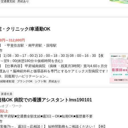
交通費支給
昇給あり
院・クリニック/車通勤OK
00円～312,600円
】 ・甲斐住吉駅 ・南甲府駅 ・国母駅
市
1) 08：30～17：00 2) 10：00～18：30 3) 08：00～16：30 【夜
0～翌9：00(休憩180分※仮眠時間を含む)
 【仕事内容】 甲府城南病院 《病棟 ・残業月3時間》賞与4.60ヶ月分
度あり＊脳神経外科と循環器科を専門とするケアミックス型病院です！
棟、回復期リハビリテーション...
経験者歓迎
ブランクOK
シフト制
昇給あり
派遣社員
格OK 病院での看護アシスタント/ms190101
ルオブ・ワーク
0円以上
寄:甲府駅■交通費全額支給■週3日～OK■短期OK■履歴書不要
市
【実働7h～、週3日～応相談！】 短時間勤務もご相談ください！ 【例】