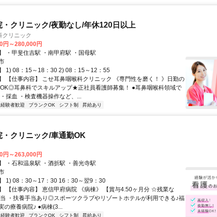
院・クリニック/夜勤なし/年休120日以上
科クリニック
00円～280,000円
】 ・甲斐住吉駅 ・南甲府駅 ・国母駅
市
1) 08：15～18：30 2) 08：15～12：55
】 【仕事内容】 こせ耳鼻咽喉科クリニック 《専門性を磨く！ 》日勤の
師OK◎耳鼻科でスキルアップ★正社員看護師募集！ ●耳鼻咽喉科領域で
・採血 ・検査機器操作など、...
経験者歓迎
ブランクOK
シフト制
昇給あり
院・クリニック/車通勤OK
00円～263,000円
】 ・石和温泉駅 ・酒折駅 ・善光寺駅
市
1) 08：30～17：30 16：30～翌9：30
 【仕事内容】 恵信甲府病院 《病棟》 【賞与4.50ヶ月分 ☆残業な
手当 ・扶養手当あり◎スポーツクラブやリゾートホテルが利用できる♪福
の療養病院♪ ●病棟(3...
経験者歓迎
ブランクOK
シフト制
昇給あり