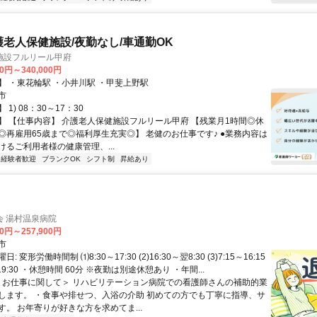
護老人保健施設/夜勤なし/車通勤OK
施設フルリール甲府
00円～340,000円
】 ・東花輪駅 ・小井川駅 ・甲斐上野駅
市
1) 08：30～17：30
】 【仕事内容】 介護老人保健施設フルリール甲府 【残業月1時間◎休
◎再雇用65歳まで◎福利厚生充実◎】 老健のお仕事です♪ ●業務内容は
けるご利用者様の健康管理、...
経験者歓迎
ブランクOK
シフト制
昇給あり
会 湯村温泉病院
40円～257,900円
市
 変形労働時間制 ⑴8:30～17:30 (2)16:30～翌8:30 (3)7:15～16:15
0～19:30 ・休憩時間 60分 ※夜勤は別途休憩あり ・年間...
 ＜お仕事に関して＞ リハビリテーション病院での看護師さんの補助的業
します。 ・食事や排せつ、入浴の介助 初めての方でも丁寧に指導、サ
す。 お年寄りが好きな方を求めてま...