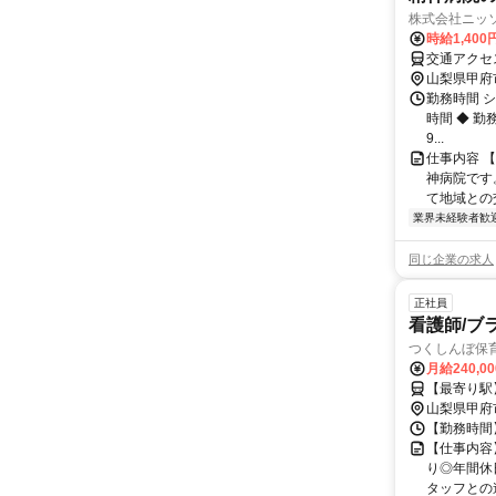
株式会社ニッ
時給1,400
山梨県甲府
勤務時間 シ
時間 ◆ 勤務
9...
仕事内容 
神病院です
て地域との交
業界未経験者歓
同じ企業の求人
正社員
看護師/ブ
つくしんぼ保
月給240,0
【最寄り駅
山梨県甲府
【勤務時間】 
【仕事内容
り◎年間休
タッフとの