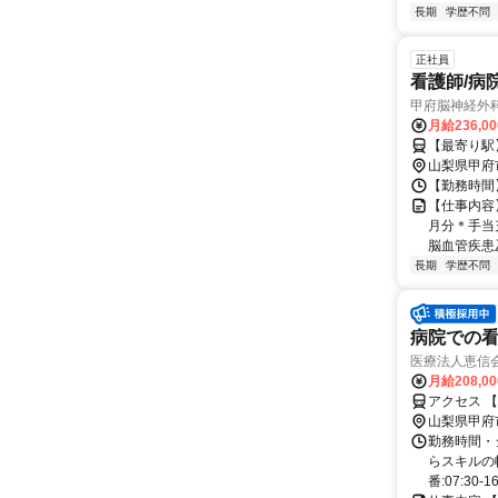
長期
学歴不問
正社員
看護師/病
甲府脳神経外
月給236,0
【最寄り駅
山梨県甲府
【勤務時間】 
【仕事内容】
月分＊手当
脳血管疾患
長期
学歴不問
病院での看護
医療法人恵信
月給208,0
アクセス 【
山梨県甲府
勤務時間・
らスキルの幅
番:07:30-16