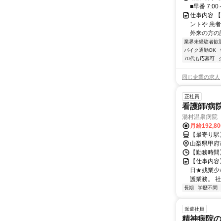
■早番 7:00～
仕事内容 
ントや 患
外来の方の誘
業界未経験者歓
バイク通勤OK
70代も応募可
同じ企業の求人
正社員
看護師/病
湯村温泉病院
月給192,8
【最寄り駅
山梨県甲府
【勤務時間】 
【仕事内容
日★残業少
護業務。 社
長期
学歴不問
派遣社員
精神病院