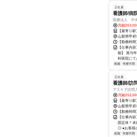
正社員
看護師/病
医療法人 中
月給263,0
【最寄り駅
山梨県甲府
【勤務時間】 
【仕事内容
能】 賞与
科医院にて
長期
学歴不問
正社員
看護師/訪
アスケア訪問
月給252,0
【最寄り駅
山梨県甲府
【勤務時間】 
【仕事内容
固定休＊未
◎ ●お客様
長期
学歴不問