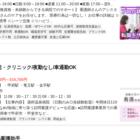
16:00 ■日勤 9:00～18:00 ■遅番 11:00～20:00 ■夜勤 17:00～翌9...
【無資格・未経験からできる病院でのサポート】 看護師さんのアシスタ
者さんのケアをお任せします。 医療行為は一切なし！ お仕事の詳細は ☆
導 ☆シーツ交換 ☆リハビリ...
迎
社員登用あり
副業・WワークOK
60代も応募可
資格取得支援あり
学歴不問
車通勤OK
職場見学可
経験不問
交通費全額支給
ブランクOK
シフト制
土日祝休み
履歴書不要
友達と応募OK
院・クリニック/夜勤なし/車通勤OK
00円～434,700円
】 ・甲府駅 ・竜王駅 ・金手駅
市
1) 08：30～17：30 2) 08：30～12：30
】 【仕事内容】 湯村温泉病院 《日勤のみ◎未経験歓迎》年間休日110
なめ/地域に寄り添う訪問看護デビューを応援♪ ●訪問看護事業所での看
用車で甲府市 ・甲斐市など...
経験者歓迎
ブランクOK
シフト制
昇給あり
の看護助手