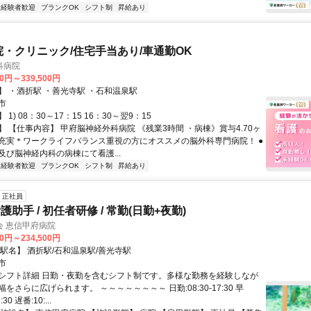
経験者歓迎
ブランクOK
シフト制
昇給あり
院・クリニック/住宅手当あり/車通勤OK
科病院
00円～339,500円
】 ・酒折駅 ・善光寺駅 ・石和温泉駅
市
1) 08：30～17：15 16：30～翌9：15
 【仕事内容】 甲府脳神経外科病院 《残業3時間 ・病棟》賞与4.70ヶ
充実＊ワークライフバランス重視の方にオススメの脳外科専門病院！ ●
及び脳神経内科の病棟にて看護...
経験者歓迎
ブランクOK
シフト制
昇給あり
正社員
助手 / 初任者研修 / 常勤(日勤+夜勤)
会 恵信甲府病院
00円～234,500円
駅名】 酒折駅/石和温泉駅/善光寺駅
市
シフト詳細 日勤・夜勤を含むシフト制です。多様な勤務を経験しなが
をさらに広げられます。 ～～～～～～～～ 日勤:08:30-17:30 早
:30 遅番:10:...