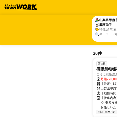
山梨県
山梨県
甲府
甲府
看護助手
看護助手
特徴/給与/
キーワード
30件
正社員
看護師/病
こうふ花輪皮
月給270,0
【最寄り駅
山梨県甲府
【勤務時間】 
【仕事内容
♪》美容皮
お任せいたし
長期
学歴不問