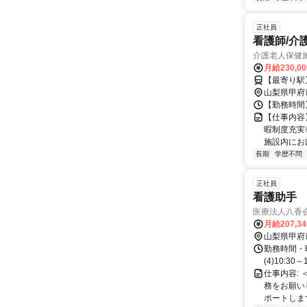
正社員
看護師/介
介護老人保健
月給230,0
【最寄り駅
山梨県甲府
【勤務時間】 
【仕事内容
暇制度充実
施設内にお
長期
学歴不問
正社員
看護助手
医療法人八香
月給207,3
山梨県甲府
勤務時間・曜日:
(4)10:3
仕事内容:
務をお願い
ポートしま