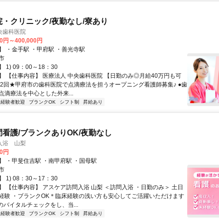
院・クリニック/夜勤なし/寮あり
央歯科医院
00円～400,000円
】 ・金手駅 ・甲府駅 ・善光寺駅
市
1) 09：00～18：30
】 【仕事内容】 医療法人 中央歯科医院 【日勤のみ◎月給40万円も可
年2回★甲府市の歯科医院で点滴療法を担うオープニング看護師募集♪ ●歯
点滴療法を中心とした外来...
経験者歓迎
ブランクOK
シフト制
昇給あり
問看護/ブランクありOK/夜勤なし
入浴 山梨
00円
】 ・甲斐住吉駅 ・南甲府駅 ・国母駅
市
1) 08：30～17：30
】 【仕事内容】 アスケア訪問入浴 山梨 ＜訪問入浴 ・日勤のみ＞ 土日
経験 ・ブランクOK＊臨床経験の浅い方も安心してご活躍いただけます
のバイタルチェックをし、当...
経験者歓迎
ブランクOK
シフト制
昇給あり