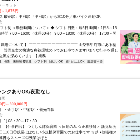
ソーネット
円～1,875円
交通アクセス 最寄駅：甲府駅 「甲府駅」から車10分／車バイク通勤OK
市
フト制 ＜勤務時間について＞ ◆ シフト 日数：週5日 時間：1日8～15
時間 7:00～16:00（休憩60分） 9:00～18:00（休憩60分） 17:00～翌
【 職場について 】 ￣￣￣￣￣￣￣￣￣￣￣￣￣ 山梨県甲府市にある精
。 設備充実の快適な療養環境の下でお仕事できます! 様々な行事を通し
流を深めています 【 業務...
迎
長期
未経験者歓迎
シフト制
日払いOK
週4日以上OK
履歴書不要
ランクありOK/夜勤なし
育園
00円～300,000円
】 ・金手駅 ・甲府駅 ・善光寺駅
市
1) 08：30～17：30
】 【仕事内容】 つくしんぼ保育園 ＜日勤のみ ☆正看護師＞ 託児所あ
日110日◎残業ほぼなし♪小規模保育園でのお仕事です ☆彡 ●他職種ス
連携もスムーズ◎残業はほと...