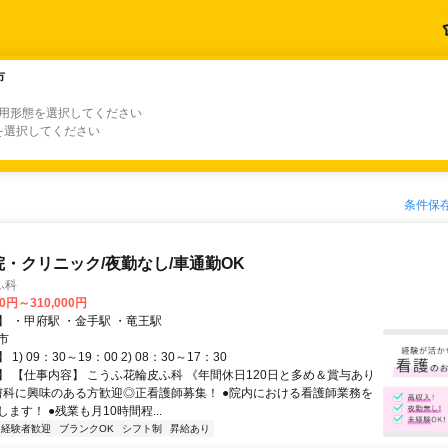
市
市
雇用形態を選択してください
を選択してください
条件保
院・クリニック/夜勤なし/車通勤OK
ふ科
00円～310,000円
】 ・甲府駅 ・金手駅 ・竜王駅
市
1) 09：30～19：00 2) 08：30～17：30
】 【仕事内容】 こうふ花輪皮ふ科 《年間休日120日と多め＆賞与あり
膚科に興味のある方歓迎◎正看護師募集！ ●院内における看護師業務を
ます！ ●残業も月10時間程...
経験者歓迎
ブランクOK
シフト制
昇給あり