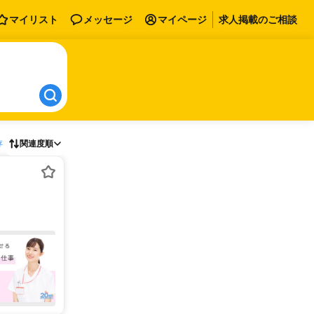
マイリスト
メッセージ
マイページ
求人掲載のご相談
存
関連度順