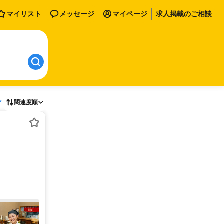
マイリスト
メッセージ
マイページ
求人掲載のご相談
存
関連度順