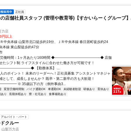
正社員
の店舗社員スタッフ (管理や教育等)【すかいらーくグループ】
万力店
00円以上
ＪＲ中央本線 山梨市北口徒歩約19分、ＪＲ中央本線 春日居町徒歩約24
央本線 東山梨徒歩約47分
市
総労働時間：1ヶ月あたり160時間 ◆―――――――――――――◆ 店舗
せたシフト制 ライフスタイルに合わせた働き方が可能です！
――――――――◆ 【勤務体系】 ...
求人のポイント！ 未来のリーダーへ！正社員募集 アシスタントマネジャ
補として、成長しませんか？ 既卒・第二新卒の方も大歓迎！
━━━━ ※ 35歳以下の方（例外事由3...
迎
変形労働時間制
バイク通勤OK
車通勤OK
未経験者歓迎
研修あり
育休あり
割あり
長期休暇あり
寮・社宅あり
食事補助あり
アルバイト・パート
ルドクルー
 山梨万力店