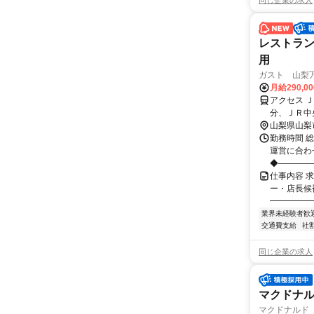
同じ企業の求人
レストラン
用
ガスト 山梨
月給290,0
アクセス 
分、ＪＲ中
山梨県山梨
勤務時間 
運営に合わ
◆―――――
仕事内容 
ー・店長候
━━━━━━
業界未経験者歓
交通費支給
社
同じ企業の求人
マクドナ
マクドナルド