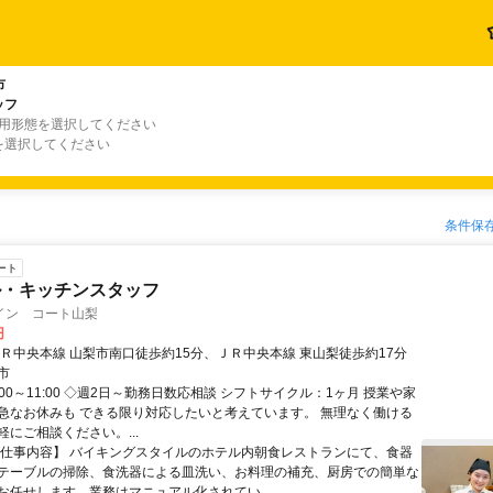
市
ッフ
雇用形態を選択してください
を選択してください
条件保
ート
ル・キッチンスタッフ
イン コート山梨
円
ＪＲ中央本線 山梨市南口徒歩約15分、ＪＲ中央本線 東山梨徒歩約17分
市
:00～11:00 ◇週2日～勤務日数応相談 シフトサイクル：1ヶ月 授業や家
急なお休みも できる限り対応したいと考えています。 無理なく働ける
にご相談ください。...
【仕事内容】 バイキングスタイルのホテル内朝食レストランにて、食器
テーブルの掃除、食洗器による皿洗い、お料理の補充、厨房での簡単な
お任せします。業務はマニュアル化されてい...