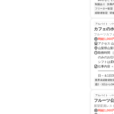
制服あり
扶養
フリーター歓迎
経験者歓迎
研
アルバイト・パ
カフェのホ
フルーツカフ
時給1,060
アクセス 
山梨県山梨
勤務時間 ［
のみのお仕
シフトは柔軟
仕事内容 
━━━━━
日～＆1日3
業界未経験者歓
週2・3日からO
アルバイト・パ
フルーツ公
展望星屑レス
時給1,060