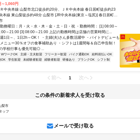
円～1,060円
ＪＲ中央本線 山梨市北口徒歩約20分、ＪＲ中央本線 春日居町徒歩約23
本線 東山梨徒歩約48分 山梨市 [JR中央本線(東京～塩尻)] 春日居町
線(東京～塩尻)] 東山梨 [JR中央本線(東京～塩尻)] 石和温泉 [JR中央本線
市
] 塩山 [JR中央本線(東京～塩尻)]
勤務曜日：月・火・水・木・金・土・日・祝 ・勤務時間： [1] 08:00～
] 08:00～21:00 [3] 08:00～21:00 上記の勤務時間は店舗の営業時間に...
週1日～、1日2h～OK！ ・主婦(夫)さん多数活躍中 ・バイトデビューも
全メニュー30％オフの食事補助あり ・シフトは1週間毎＆自己申告制！
学校行事も優先可能◎ ...
・WワークOK
主婦・主夫歓迎
フリーター歓迎
バイク通勤OK
給料前払いOK
OK
学生歓迎
未経験者歓迎
経験者歓迎
研修あり
ブランクOK
シフト制
前へ
次へ
1
この条件の新着求人を受け取る
 山梨市
タッフ
メールで受け取る