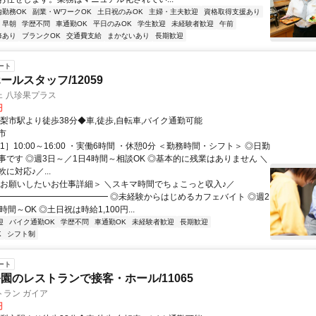
内勤務OK
副業・WワークOK
土日祝のみOK
主婦・主夫歓迎
資格取得支援あり
早朝
学歴不問
車通勤OK
平日のみOK
学生歓迎
未経験者歓迎
午前
修あり
ブランクOK
交通費支給
まかないあり
長期歓迎
ート
ールスタッフ/12059
ェ 八珍果プラス
円
山梨市駅より徒歩38分◆車,徒歩,自転車,バイク通勤可能
市
1］10:00～16:00 ・実働6時間 ・休憩0分 ＜勤務時間・シフト＞ ◎日勤
事です ◎週3日～／1日4時間～相談OK ◎基本的に残業はありません ＼
に対応♪／...
＜お願いしたいお仕事詳細＞ ＼スキマ時間でちょこっと収入♪／
━━━━━━━━━━━━━ ◎未経験からはじめるカフェバイト ◎週2
時間～OK ◎土日祝は時給1,100円...
迎
バイク通勤OK
学歴不問
車通勤OK
未経験者歓迎
長期歓迎
K
シフト制
ート
園のレストランで接客・ホール/11065
トラン ガイア
円