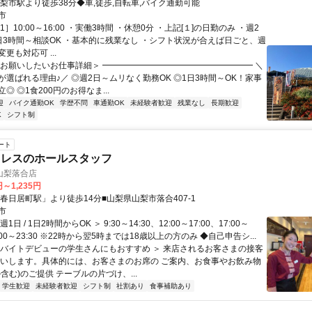
山梨市駅より徒歩38分◆車,徒歩,自転車,バイク通勤可能
市
1］10:00～16:00 ・実働3時間 ・休憩0分 ・上記[１]の日勤のみ ・週2
日3時間～相談OK ・基本的に残業なし ・シフト状況が合えば日ごと、週
更も対応可 ...
＜お願いしたいお仕事詳細＞ ━━━━━━━━━━━━━━━━━━ ＼
が選ばれる理由♪／ ◎週2日～ムリなく勤務OK ◎1日3時間～OK！家事
◎ ◎1食200円のお得なま...
迎
バイク通勤OK
学歴不問
車通勤OK
未経験者歓迎
残業なし
長期歓迎
K
シフト制
ート
ミレスのホールスタッフ
山梨落合店
円～1,235円
春日居町駅」より徒歩14分■山梨県山梨市落合407-1
市
1日 / 1日2時間からOK ＞ 9:30～14:30、12:00～17:00、17:00～
2:00～23:30 ※22時から翌5時までは18歳以上の方のみ ◆自己申告シ...
＜バイトデビューの学生さんにもおすすめ ＞ 来店されるお客さまの接客
願いします。具体的には、お客さまのお席の ご案内、お食事やお飲み物
含む)のご提供 テーブルの片づけ、...
学生歓迎
未経験者歓迎
シフト制
社割あり
食事補助あり