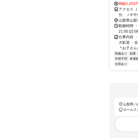
時給1,052
アクセス 
分、ＪＲ中央
[JR中央本
山梨県山梨
(東京～塩尻)
勤務時間 ・
21:00 [2
仕事内容 ・
大歓迎 ・
┗お子さんの
制服あり
副業
学歴不問
車通勤
社割あり
山梨県 /
ホールス