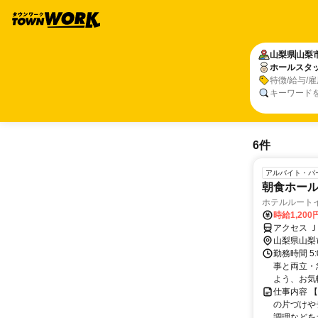
山梨県
山梨
ホールスタ
特徴/給与/
キーワード
6件
アルバイト・パ
朝食ホー
ホテルルート
時給1,200
アクセス 
山梨県山梨
勤務時間 5
事と両立・
よう、お気軽
仕事内容 
の片づけや
調理などを