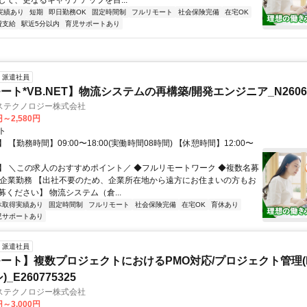
して、更なるキャリアアップを目...
実績あり
短期
即日勤務OK
固定時間制
フルリモート
社会保険完備
在宅OK
費支給
駅近5分以内
育児サポートあり
派遣社員
ト*VB.NET】物流システムの再構築/開発エンジニア_N26067
ステクノロジー株式会社
円～2,580円
ト
 【勤務時間】09:00〜18:00(実働時間08時間) 【休憩時間】12:00〜
】 ＼この求人のおすすめポイント／ ◆フルリモートワーク ◆複数名募
SI企業勤務 【出社不要のため、企業所在地から遠方にお住まいの方もお
ください】 物流システム（倉...
休取得実績あり
固定時間制
フルリモート
社会保険完備
在宅OK
育休あり
児サポートあり
派遣社員
ート】複数プロジェクトにおけるPMO対応/プロジェクト管理(
_E260775325
ステクノロジー株式会社
円～3,000円