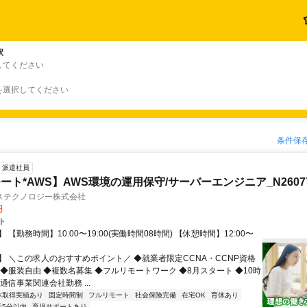
駅
してください
を選択してください
条件保
派遣社員
ート*AWS】AWS環境の運用保守/サーバーエンジニア_N26077
ステクノロジー株式会社
円
ト
 【勤務時間】10:00〜19:00(実働時間08時間) 【休憩時間】12:00〜
】 ＼この求人のおすすめポイント／ ◆就業者限定CCNA・CCNP資格
 ◆服装自由 ◆複数名募集 ◆フルリモートワーク ◆8月スタート ◆10時
通信事業関連会社勤務 ...
休取得実績あり
固定時間制
フルリモート
社会保険完備
在宅OK
育休あり
近5分以内
育児サポートあり