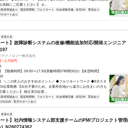
気軽にご応募ください】 セ...
休取得実績あり
固定時間制
フルリモート
社会保険完備
在宅OK
育休あり
児サポートあり
派遣社員
ート】故障診断システムの改修/機能追加対応/開発エンジニア
197
ステクノロジー株式会社
円～2,700円
ト
 【勤務時間】09:00〜17:30(実働時間07時間30分) 【休憩時間】
00
】 ＼この求人のおすすめポイント／ ◆フルリモートワーク ◆8月スタ
手SI企業勤務 【出社不要のため、企業所在地から遠方にお住まいの方も
募ください】 独立系SI企業...
休取得実績あり
固定時間制
フルリモート
社会保険完備
在宅OK
育休あり
近5分以内
育児サポートあり
派遣社員
ート】社内情報システム部支援チームのPM/プロジェクト管理(
_N260774362