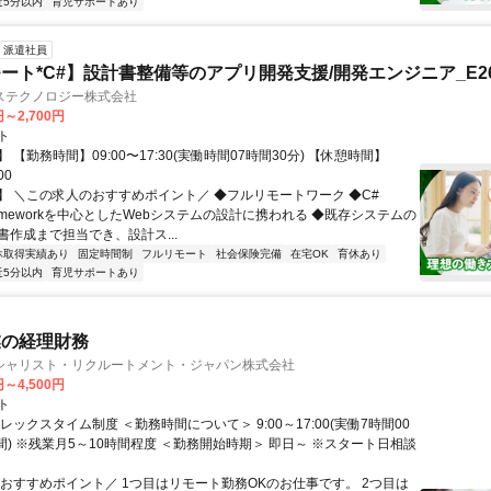
近5分以内
育児サポートあり
派遣社員
ート*C#】設計書整備等のアプリ開発支援/開発エンジニア_E260
ステクノロジー株式会社
円～2,700円
ト
 【勤務時間】09:00〜17:30(実働時間07時間30分) 【休憩時間】
00
】 ＼この求人のおすすめポイント／ ◆フルリモートワーク ◆C#
Frameworkを中心としたWebシステムの設計に携われる ◆既存システムの
書作成まで担当でき、設計ス...
休取得実績あり
固定時間制
フルリモート
社会保険完備
在宅OK
育休あり
近5分以内
育児サポートあり
業の経理財務
シャリスト・リクルートメント・ジャパン株式会社
円～4,500円
ト
レックスタイム制度 ＜勤務時間について＞ 9:00～17:00(実働7時間00
間) ※残業月5～10時間程度 ＜勤務開始時期＞ 即日～ ※スタート日相談
＼おすすめポイント／ 1つ目はリモート勤務OKのお仕事です。 2つ目は