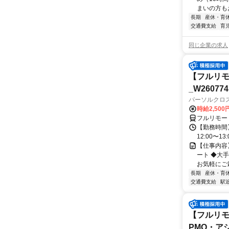
まいの方もお
長期
産休・育
交通費支給
育
同じ企業の求人
【フルリモ
_W260774
パーソルクロ
時給2,500
フルリモー
【勤務時間】
12:00〜13:
【仕事内容
ート ◆大
お気軽にご応
長期
産休・育
交通費支給
駅
【フルリモ
PMO・アシ)