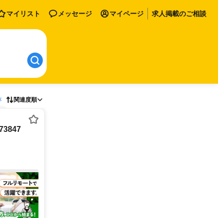
マイリスト
メッセージ
マイページ
求人掲載のご相談
存
関連度順
3847