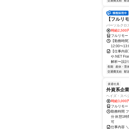
交通費支給
駅
【フルリモ
パーソルクロ
時給2,500
フルリモー
【勤務時間】
12:00〜13:
【仕事内容
や.NET 
解析〜設計
長期
産休・育
交通費支給
駅
派遣社員
外資系企
ヘイズ・スペ
時給3,000
フルリモー
勤務時間 フ
分 休憩1時
可
仕事内容 