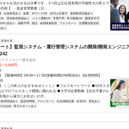
スキルを活かせるお仕事です。 3つ目は正社員登用の可能性大の求人で
事内容 】 ・資金管理業務（日...
迎
社員登用あり
副業・WワークOK
60代も応募可
資格取得支援あり
産休・育休取得実績あり
バイク通勤OK
学歴不問
即日勤務OK
職場見学可
与年1回あり
経験不問
英語
未経験者歓迎
フルリモート
交通費全額支給
修あり
派遣社員
ート】監視システム・運行管理システムの開発/開発エンジニ
242
ステクノロジー株式会社
円～3,500円
ト
 【勤務時間】09:00〜17:30(実働時間07時間30分) 【休憩時間】
00
】 ＼この求人のおすすめポイント／ ◆フルリモートワーク ◆10月スタ
WS上でのフルスタック開発に携われる ◆大手SI企業勤務 【出社不要のた
在地から遠方にお住まいの方...
休取得実績あり
固定時間制
フルリモート
社会保険完備
在宅OK
育休あり
近5分以内
育児サポートあり
派遣社員