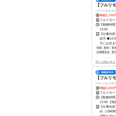
【フルリモー
パーソルクロ
時給2,700
フルリモー
【勤務時間】
13:00
【仕事内容
談可 ◆10
方にお住ま
長期
産休・育
交通費支給
育
同じ企業の求人
【フルリモ
パーソルクロ
時給3,000
フルリモー
【勤務時間】
13:00 
【仕事内容
め（10時