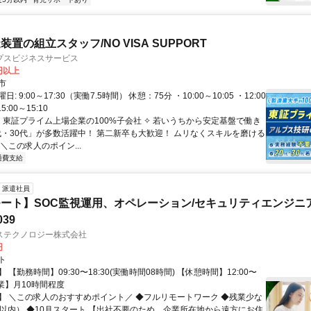
置の組立スタッフ/NO VISA SUPPORT
プスビジネスサービス
0円以上
市
: 9:00～17:30（実働7.5時間） 休憩：75分 ・10:00～10:05 ・12:00
5:00～15:10
✧ 東証プライム上場企業の100%子会社 ✧ 若いうちから安定基盤で働き
0代・30代」が多数活躍中！ 第二新卒も大歓迎！ ムリなくスキルを磨ける
＼この求人のポイン...
通費支給
派遣社員
ート】SOC監視運用、オペレーション/セキュリティエンジニ
039
ステクノロジー株式会社
円
ト
 【勤務時間】09:30〜18:30(実働時間08時間) 【休憩時間】12:00〜
【残業】月10時間程度
】 ＼この求人のおすすめポイント／ ◆フルリモートワーク ◆残業少な
間以内） ◆10月スタート 【出社不要のため、企業所在地から遠方にお住