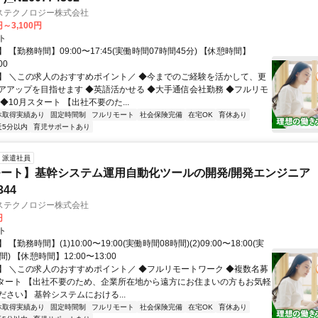
ステクノロジー株式会社
円～3,100円
ト
 【勤務時間】09:00〜17:45(実働時間07時間45分) 【休憩時間】
00
】 ＼この求人のおすすめポイント／ ◆今までのご経験を活かして、更
アアップを目指せます ◆英語活かせる ◆大手通信会社勤務 ◆フルリモ
◆10月スタート 【出社不要のた...
休取得実績あり
固定時間制
フルリモート
社会保険完備
在宅OK
育休あり
近5分以内
育児サポートあり
派遣社員
ート】基幹システム運用自動化ツールの開発/開発エンジニア
344
ステクノロジー株式会社
円
ト
【勤務時間】(1)10:00〜19:00(実働時間08時間)(2)09:00〜18:00(実
) 【休憩時間】12:00〜13:00
】 ＼この求人のおすすめポイント／ ◆フルリモートワーク ◆複数名募
スタート 【出社不要のため、企業所在地から遠方にお住まいの方もお気軽
さい】 基幹システムにおける...
休取得実績あり
固定時間制
フルリモート
社会保険完備
在宅OK
育休あり