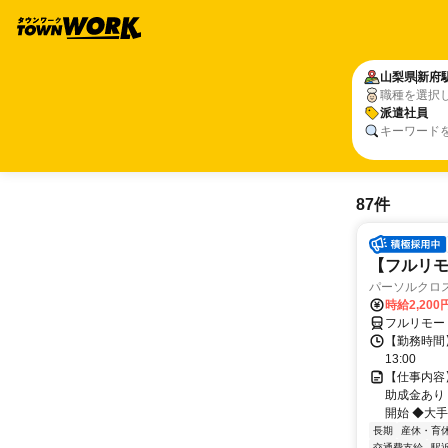
山梨県
新府
職種を選択
派遣社員
キーワード
87件
【フルリモ
パーソルクロ
時給2,200
フルリモー
【勤務時間】
13:00
【仕事内容
助成金あり
開始 ◆大手
長期
産休・育
交通費支給
駅