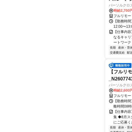
パーソルクロ
時給2,700
フルリモー
【勤務時間】
12:00〜13:
【仕事内容
なるキャリ
ートワーク 
長期
産休・育
交通費支給
駅
【フルリモ
_N260774
パーソルクロ
時給2,600
フルリモー
【勤務時間】 
働時間08時間
【仕事内容
集 ◆8月
にご応募くだ
長期
産休・育