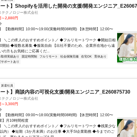
ト】Shopifyを活用した開発の支援/開発エンジニア_E260671
ステクノロジー株式会社
円～2,880円
ト
 【勤務時間】10:00〜19:00(実働時間08時間) 【休憩時間】12:00〜
】 ＼この求人のおすすめポイント／ ◆フルリモートワーク ◆開始日相
:00開始 ◆複数名募集 ◆服装自由 【出社不要のため、企業所在地から遠
いの方もお気軽にご応募くだ...
休取得実績あり
固定時間制
フルリモート
社会保険完備
在宅OK
育休あり
児サポートあり
派遣社員
ート】商談内容の可視化支援/開発エンジニア_E260875730
ステクノロジー株式会社
円～3,300円
ト
 【勤務時間】09:00〜18:00(実働時間08時間) 【休憩時間】12:00〜
【残業】月10時間程度
】 ＼この求人のおすすめポイント／ ◆フルリモートワーク ◆残業少な
間以内） ◆短期（3か月未満）のお仕事 ◆大手SI企業勤務 ◆今までのご