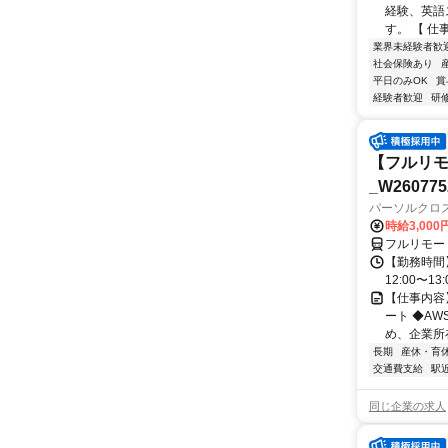
経験、英語
す。 【 仕
業界未経験者歓
社会保険あり
平日のみOK
賞
経験者歓迎
研
【フルリモ
_W260775
パーソルクロ
時給3,000
フルリモー
【勤務時間】
12:00〜13:
【仕事内容
ート ◆A
め、企業所
長期
産休・育
交通費支給
駅
同じ企業の求人