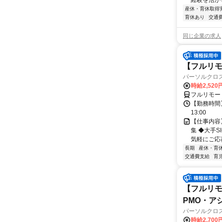
経験を活か
産休・育休取得
育休あり
交通
同じ企業の求人
【フルリモー
パーソルクロ
時給2,520
フルリモー
【勤務時間】
13:00
【仕事内容
集 ◆大手
気軽にご応募
長期
産休・育
交通費支給
育
【フルリモ
PMO・アシ)
パーソルクロ
時給2,700