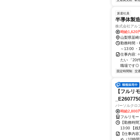
派遣社員
半導体製造装
株式会社アル
時給1,62
山梨県韮崎
勤務時間・曜日
～13:00 ・1
仕事内容: 
たい 「2
職場です◎ 
固定時間制
交
【フルリモ
_E260775
パーソルクロ
時給2,800
フルリモー
【勤務時間】
13:00 
【仕事内容
め（10時