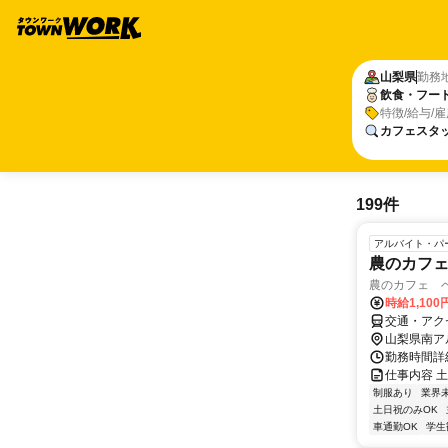
山梨県
勤務
飲食・フー
特徴/給与/
カフェスタ
199件
アルバイト・パ
農のカフ
農のカフェ 
時給1,10
交通・アク
山梨県南ア
勤務時間詳
仕事内容 
制服あり
業界
土日祝のみOK
車通勤OK
学生