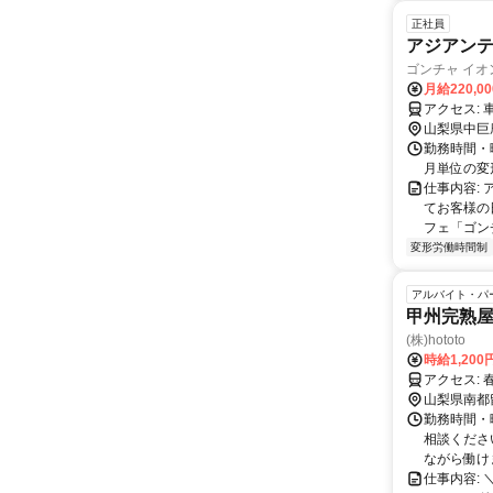
正社員
アジアン
ゴンチャ イ
月給220,0
ア
山梨県中巨
勤務時間・曜
月単位の変
仕事内容:
てお客様の日
フェ「ゴンチ
変形労働時間制
アルバイト・パ
甲州完熟
(株)hototo
時給1,200
ア
山梨県南都
勤務時間・曜
相談くださ
ながら働け
仕事内容: