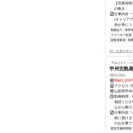
【営業時間】 
の働き...
仕事内容 
(キャリアア
術が身につく 
制服あり
業界
フリーター歓迎
経験者歓迎
残
同じ企業の求人
アルバイト・パ
甲州完熟
(株)hototo
時給1,200
ア
山梨県甲州
勤務時間・曜
相談くださ
ながら働け
仕事内容:
緒に届けま
のお仕事です
変形労働時間制