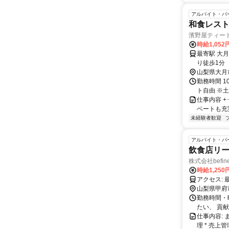
アルバイト・パ
和食レス
濱野屋ティー
時給1,052
最寄駅 大月駅 交通アクセス JR中央本線・富士山麓電鉄富士急行
山梨県大月
勤務時間 1
ト自由 ※土
仕事内容 +･
ベートも充実します
未経験者歓迎
アルバイト・パ
飲食店リ
株式会社befin
時給1,250
山梨県甲府
勤務時間・曜
たい、 貢
仕事内容:
理 * 売上