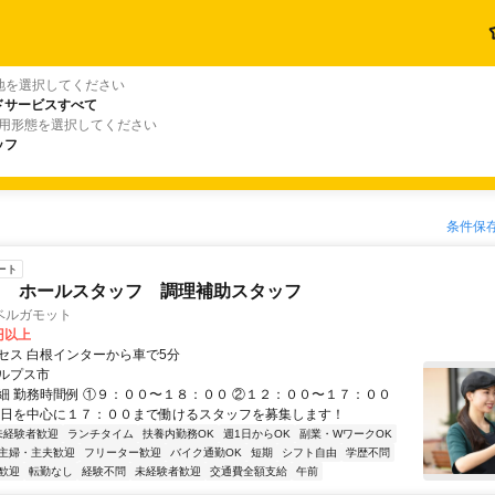
地を選択してください
ドサービスすべて
雇用形態を選択してください
ッフ
条件保
ート
ェ ホールスタッフ 調理補助スタッフ
ベルガモット
0円以上
セス 白根インターから車で5分
ルプス市
細 勤務時間例 ①９：００〜１８：００ ②１２：００〜１７：００
土日を中心に１７：００まで働けるスタッフを募集します！
未経験者歓迎
ランチタイム
扶養内勤務OK
週1日からOK
副業・WワークOK
主婦・主夫歓迎
フリーター歓迎
バイク通勤OK
短期
シフト自由
学歴不問
歓迎
転勤なし
経験不問
未経験者歓迎
交通費全額支給
午前