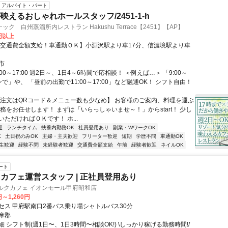
アルバイト・パート
映えるおしゃれホールスタッフ/2451-1-h
ク 白州蒸溜所内レストラン Hakushu Terrace【2451】【AP】
0円以上
【交通費全額支給！車通勤ＯＫ】小淵沢駅より車17分、信濃境駅より車
市
:00～17:00 週2日～、1日4～6時間で応相談！ ＜例えば…＞ 「9:00～
インで」や、 「昼前の出勤で11:00～17:00」など融通OK！ シフト自由！
【注文はQRコード＆メニュー数も少なめ】 お客様のご案内、料理を運ぶ
務をお任せします！ まずは「いらっしゃいませ～！」からstart！ 少し
ただければＯＫです！ ホ...
迎
ランチタイム
扶養内勤務OK
社員登用あり
副業・WワークOK
K
土日祝のみOK
主婦・主夫歓迎
フリーター歓迎
短期
学歴不問
車通勤OK
生歓迎
経験不問
未経験者歓迎
交通費全額支給
午前
経験者歓迎
ネイルOK
ート
カフェ運営スタッフ | 正社員登用あり
ンマルクカフェ イオンモール甲府昭和店
円～1,260円
セス 甲府駅南口2番バス乗り場シャトルバス30分
摩郡
 シフト制(週1日〜、1日3時間〜相談OK!) \しっかり稼げる勤務時間!/