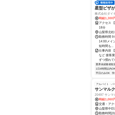
星型ピザが
株式会社ダイナッ
時給1,30
アクセス 
18分
山梨県北杜
勤務時間 9
14:00メ
短時間も...
仕事内容 
など 接客業
ずつ慣れてい
業界未経験者歓
1日4時間以内O
平日のみOK
学
アルバイト・パ
サンマルク
20497 サ
時給1,060
交通・アク
山梨県中巨
勤務時間詳細