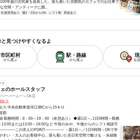
築100年超の古民家を改装した、落ち着いた雰囲気のカフェでのお仕事で
な空間・アンティークに囲...
社員登用あり
週2・3日からOK
シフト制
昇給あり
ぶと見つけやすくなるよ
市区町村
駅・路線
現
から選ぶ
から選ぶ
を
ート
フェのホールスタッフ
N(ペーパームーン)本店
0円以上
セス 中央自動車道河口湖ICから15キロ
留郡
 勤務時間：8：00～19：00 （休憩あり） ◆週1日～､1日5時間～勤務
00～13:00または13:00～18:00など 午前のみや、午後からのシフト相談可
――――この求人のPOINT――――― ・週1日～／1日5時間～OKで学
やすい ・大人のお客様中心。落ち着いた非日常空間で働ける ・未経験