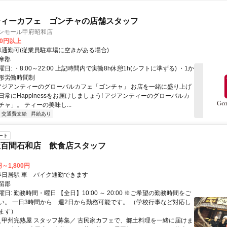
ティーカフェ ゴンチャの店舗スタッフ
オンモール甲府昭和店
00円以上
クセス: 車通勤可(従業員駐車場に空きがある場合)
摩郡
日: ・8:00～22:00 上記時間内で実働8h休憩1h(シフトに準ずる) ・1か
形労働時間制
 アジアンティーのグローバルカフェ「ゴンチャ」 お店を一緒に盛り上げ
常にHappinessをお届けしましょう! アジアンティーのグローバルカ
ャ」。 ティーの美味し...
交通費支給
昇給あり
ート
屋百間石和店 飲食店スタッフ
円～1,800円
クセス: 春日居駅 車 バイク通勤できます
留郡
日: 勤務時間・曜日 【全日】10:00 ～ 20:00 ※ご希望の勤務時間をご
い。 一日3時間から 週2日から勤務可能です。 （学校行事など対応し
ます）
 ＼甲州完熟屋 スタッフ募集／ 古民家カフェで、郷土料理を一緒に届けま