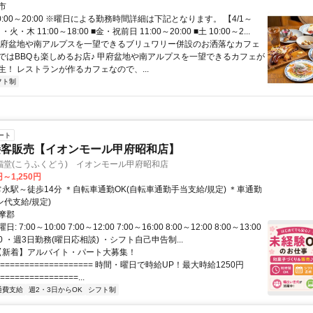
市
0:00～20:00 ※曜日による勤務時間詳細は下記となります。 【4/1～
月・火・木 11:00～18:00 ■金・祝前日 11:00～20:00 ■土 10:00～2...
甲府盆地や南アルプスを一望できるブリュワリー併設のお洒落なカフェ
ではBBQも楽しめるお店♪ 甲府盆地や南アルプスを一望できるカフェが
生！ レストランが作るカフェなので、...
フト制
ート
接客販売【イオンモール甲府昭和店】
福堂(こうふくどう) イオンモール甲府昭和店
円～1,250円
ン代支給/規定)
摩郡
7:00～10:00 7:00～12:00 7:00～16:00 8:00～12:00 8:00～13:00
:00 ・週3日勤務(曜日応相談) ・シフト自己申告制...
 【新着】アルバイト・パート大募集！
===================== 時間・曜日で時給UP！最大時給1250円
================...
通費支給
週2・3日からOK
シフト制