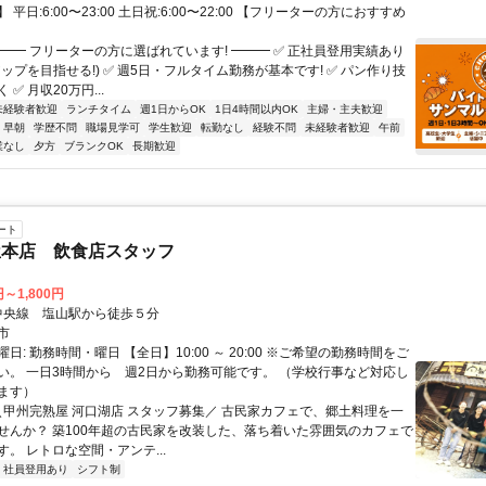
平日:6:00〜23:00 土日祝:6:00〜22:00 【フリーターの方におすすめ
━━━ フリーターの方に選ばれています! ━━━ ✅ 正社員登用実績あり
ップを目指せる!) ✅ 週5日・フルタイム勤務が基本です! ✅ パン作り技
✅ 月収20万円...
未経験者歓迎
ランチタイム
週1日からOK
1日4時間以内OK
主婦・主夫歓迎
早朝
学歴不問
職場見学可
学生歓迎
転勤なし
経験不問
未経験者歓迎
午前
業なし
夕方
ブランクOK
長期歓迎
ート
屋本店 飲食店スタッフ
円～1,800円
クセス: 中央線 塩山駅から徒歩５分
市
日: 勤務時間・曜日 【全日】10:00 ～ 20:00 ※ご希望の勤務時間をご
い。 一日3時間から 週2日から勤務可能です。 （学校行事など対応し
ます）
 ＼甲州完熟屋 河口湖店 スタッフ募集／ 古民家カフェで、郷土料理を一
せんか？ 築100年超の古民家を改装した、落ち着いた雰囲気のカフェで
。 レトロな空間・アンテ...
社員登用あり
シフト制