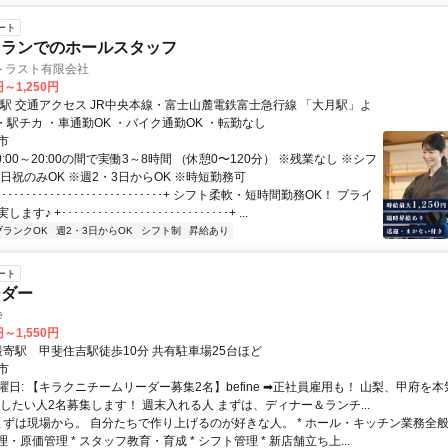
ート
トランでのホールスタッフ
トラスト有限会社
円～1,250円
線 「大月駅」よ
り徒歩1分 ・駅チカ ・車通勤OK ・バイク通勤OK ・転勤なし
市
0:00～20:00の間で実働3～8時間 （休憩0〜120分） ※残業なし ※シフ
日祝のみOK ※週2・3日からOK ※時短勤務可
･･･････････････････････････+ シフト柔軟・短時間勤務OK！ プライ
♪ +････････････････････････････+ ...
ブランクOK
週2・3日からOK
シフト制
昇給あり
ート
ーダー
e
円～1,550円
アクセス: 最寄駅 甲斐住吉駅徒歩10分 共有駐車場25台ほど
市
日: 【キラクニチームリーダー募集2名】befine ➡︎正社員雇用も！ 山梨、甲府を
献したい人2名募集します！ 週末入れる人 まずは、ディナー＆ランチ...
 まずは現場から。 自分たちで作り上げるのが好きな人。 * ホール・キッチン業務全般 
管理・原価管理 * スタッフ教育・育成 * シフト管理 * 新店舗立ち上...