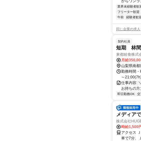
からワンラン
業界未経験者歓
フリーター歓迎
午前
経験者歓
同じ企業の求人
契約社員
短期 林
東都給食株式
月給350,0
山梨県南都
勤務時間・曜日:
～21:00(7h
仕事内容: ＼9/
お持ちの方大
即日勤務OK
交
メディア
株式会社HUGE 
時給1,50
アクセス 
車で7分、