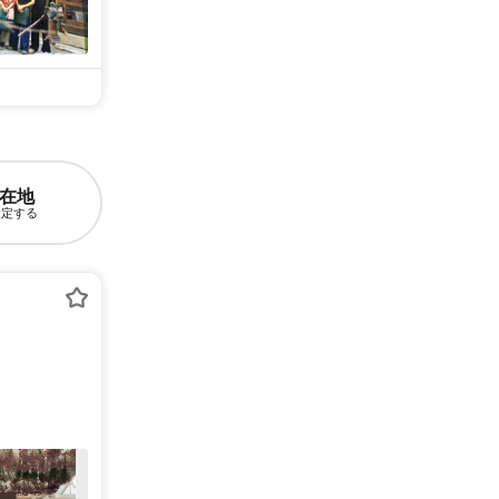
在地
設定する