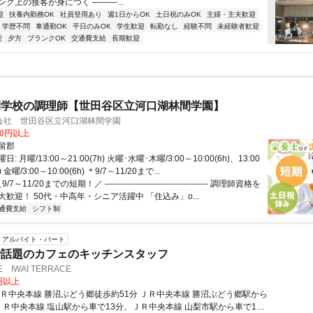
ク上の接客が身につく ―――...
迎
扶養内勤務OK
社員登用あり
週1日からOK
土日祝のみOK
主婦・主夫歓迎
学歴不問
車通勤OK
平日のみOK
学生歓迎
転勤なし
経験不問
未経験者歓迎
迎
夕方
ブランクOK
交通費支給
長期歓迎
間学校の調理師【世田谷区立河口湖林間学園】
会社 世田谷区立河口湖林間学園
00円以上
留郡
 月曜/13:00～21:00(7h) 火曜･水曜･木曜/3:00～10:00(6h)、13:00
) 金曜/3:00～10:00(6h) ＊9/7～11/20まで...
7～11/20までの短期！／ ------------------------------------- 調理師資格を
歓迎！ 50代・中高年・シニア活躍中 「住込み」o...
通費支給
シフト制
アルバイト・パート
で話題のカフェのキッチンスタッフ
IWAI TERRACE
0円以上
ＪＲ中央本線 勝沼ぶどう郷徒歩約51分 ＪＲ中央本線 勝沼ぶどう郷駅から
ＪＲ中央本線 塩山駅から車で13分、ＪＲ中央本線 山梨市駅から車で13