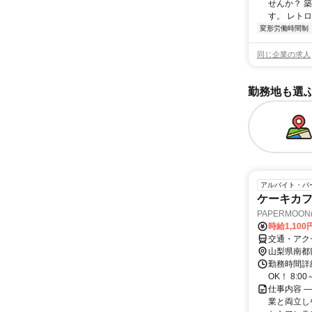
せんか？ 
す。 レトロ
変形労働時間制
同じ企業の求人
勤務地も選
アルバイト・パ
ケーキカ
PAPERMOO
時給1,10
交通・アク
山梨県南都
勤務時間詳細
OK！ 8:
仕事内容 ―
業と両立し