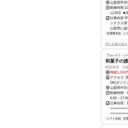
分
山梨県甲州
勤務時間 1
11/30】 ■
仕事内容 
☆テラス席
山梨県に誕
交通費支給
シ
同じ企業の求人
アルバイト・パ
和菓子の
柿安本店 口
時給1,150
アクセス: 常永駅～徒歩14分 ＊自転車通勤OK(自転車通勤手当支給/規定) ＊車通勤
OK(ガソリ
山梨県中巨
勤務時間・曜日: 
8:00～17
仕事内容:
=======
=========
シフト自由
交