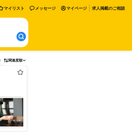
マイリスト
メッセージ
マイページ
求人掲載のご相談
存
関連度順