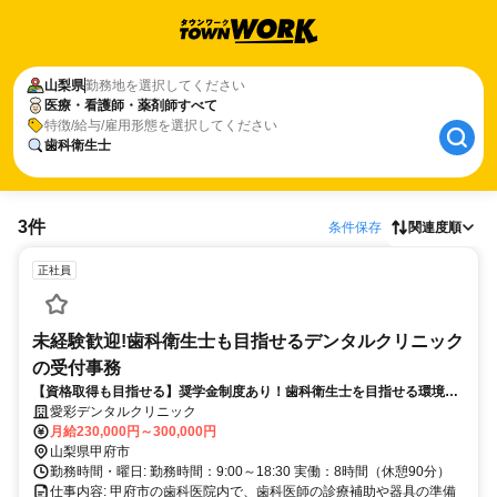
山梨県
勤務地を選択してください
医療・看護師・薬剤師すべて
特徴/給与/雇用形態を選択してください
歯科衛生士
3件
条件保存
関連度順
正社員
未経験歓迎!歯科衛生士も目指せるデンタルクリニック
の受付事務
【資格取得も目指せる】奨学金制度あり！歯科衛生士を目指せる環境で
働いてみませんか？
愛彩デンタルクリニック
月給230,000円～300,000円
山梨県甲府市
勤務時間・曜日: 勤務時間：9:00～18:30 実働：8時間（休憩90分）
仕事内容: 甲府市の歯科医院内で、歯科医師の診療補助や器具の準備