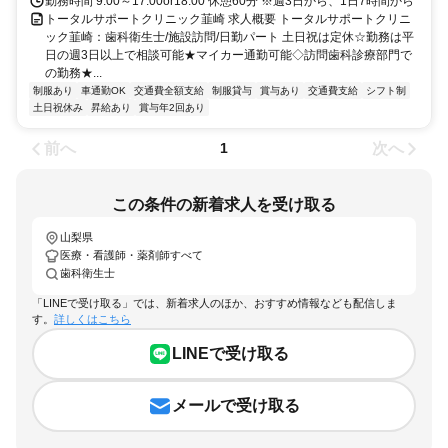
勤務時間 9:00～17:00or18:00 休憩60分 ※週3日から、1日7時間から
トータルサポートクリニック韮崎 求人概要 トータルサポートクリニ
ック韮崎：歯科衛生士/施設訪問/日勤パート 土日祝は定休☆勤務は平
日の週3日以上で相談可能★マイカー通勤可能◇訪問歯科診療部門で
の勤務★...
制服あり
車通勤OK
交通費全額支給
制服貸与
賞与あり
交通費支給
シフト制
土日祝休み
昇給あり
賞与年2回あり
前へ
次へ
1
この条件の新着求人を受け取る
山梨県
医療・看護師・薬剤師すべて
歯科衛生士
「LINEで受け取る」では、新着求人のほか、おすすめ情報なども配信しま
す。
詳しくはこちら
LINEで受け取る
メールで受け取る