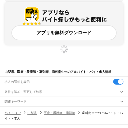
アプリを無料ダウンロード
山梨県、医療・看護師・薬剤師、歯科衛生士のアルバイト・バイト求人情報
求人の詳細を表示
条件を追加・変更して検索
市区町村を追加・変更
関連キーワード
山梨県 山梨市 医療・看護師・薬剤師 薬局
山梨県 医療・看護師・薬剤師 医療機関
山梨県
駅を追加・変更
バイトTOP
山梨県
医療・看護師・薬剤師
歯科衛生士のアルバイト・バ
山梨県 医療・看護師・薬剤師 看護師・准看護師 夜間
山梨県
すべて
イト・求人
山梨県 甲府市 医療・看護師・薬剤師 薬局
山梨県 歯科衛生士
甲府市
富士吉田市
都留市
山梨市
大月市
韮崎市
南アルプス市
北杜市
甲斐市
職種を追加・変更
JR中央本線(東京～塩尻)
バイトTOP
歯科衛生士
山梨県 歯科衛生士
笛吹市
上野原市
甲州市
中央市
西八代郡
南巨摩郡
中巨摩郡
南都留郡
北都留郡
上野原駅
四方津駅
梁川駅
鳥沢駅
猿橋駅
大月駅
初狩駅
笹子駅
甲斐大和駅
医療・看護師・薬剤師すべて 歯科衛生士