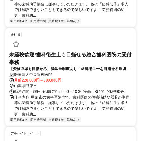
等の歯科助手業務に従事していただきます。 他の「歯科助手」求人
では経験できないこともできるので楽しいですよ！ 業務範囲の変
更：歯科助...
即日勤務OK
固定時間制
交通費支給
昇給あり
正社員
未経験歓迎!歯科衛生士も目指せる総合歯科医院の受付
事務
【資格取得も目指せる】奨学金制度あり！歯科衛生士を目指せる環境で
働いてみませんか？
医療法人中央歯科医院
月給220,000円～300,000円
山梨県甲府市
勤務時間・曜日: 勤務時間：9:00～18:30 実働：8時間（休憩90分）
仕事内容: 甲府市の歯科医院内で、歯科医師の診療補助や器具の準備
等の歯科助手業務に従事していただきます。 他の「歯科助手」求人
では経験できないこともできるので楽しいですよ！ 業務範囲の変
更：歯科助...
即日勤務OK
固定時間制
交通費支給
昇給あり
アルバイト・パート