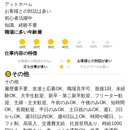
アットホーム
お客様との対話は多い
初心者活躍中
知識、経験不要
職場に多い年齢層
50代
60代
70代〜
10代
20代
30代
40代
仕事内容の特徴
お客様との対話が多い
お客様との対話が少ない
立ち仕事が多い
デスクワークが多い
その他
その他
履歴書不要、友達と応募OK、職場見学可、面接1回、未経
験OK、大学生歓迎、新卒・第二新卒歓迎、フリーター歓
迎、主婦・主夫歓迎、午前のみOK、午後のみOK、短時間
OK、長期歓迎、平日のみOK、土日祝のみOK、週1、2日
からOK、週3日以内OK、週4日以上OK、時間や曜日、シ
フト制、高収入、交通費支給、社員登用あり、時給1000