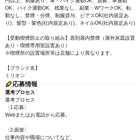
円以上、制服あり、車・バイク通勤OK、急募、車通勤
OK、バイク通勤OK、残業なし、副業・WワークOK、転
勤なし、禁煙・分煙、制服貸与、ピアスOK(社内規定あ
り)、髪型・髪色(社内規定あり)、ネイルOK(社内規定あり)
【受動喫煙防止の取り組み】原則屋内禁煙（屋外灰皿設置
あり・喫煙専用室設置あり）
※喫煙所の設置場所等は店舗により異なります。
【ブランド名】
ミリオン
応募情報
選考プロセス
選考プロセス
〈1.応募〉
Webまたはお電話から応募。
〈2.面接〉
仕事内容や職場についてなど、