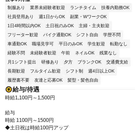
制服あり
業界未経験者歓迎
ランチタイム
扶養内勤務OK
社員登用あり
週1日からOK
副業・WワークOK
1日4時間以内OK
土日祝のみOK
主婦・主夫歓迎
フリーター歓迎
バイク通勤OK
シフト自由
学歴不問
車通勤OK
職場見学可
平日のみOK
学生歓迎
転勤なし
経験不問
未経験者歓迎
午前
ネイルOK
残業なし
月1シフト提出
研修あり
夕方
ブランクOK
交通費支給
長期歓迎
フルタイム歓迎
シフト制
週4日以上OK
履歴書不要
友達と応募OK
髪型・髪色自由
給与/待遇
時給1,100円～1,500円
給与
時給 1100円～1500円
◆土日祝は時給100円アップ