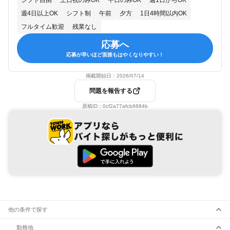
シフト自由
土日祝のみOK
平日のみOK
週1日からOK
週4日以上OK
シフト制
午前
夕方
1日4時間以内OK
フルタイム歓迎
残業なし
応募へ
応募が早いほど面接もはやくなりやすい！
掲載開始日：
2026/07/14
問題を報告する
原稿ID：
0cf2a77afcb6684b
他の条件で探す
勤務地