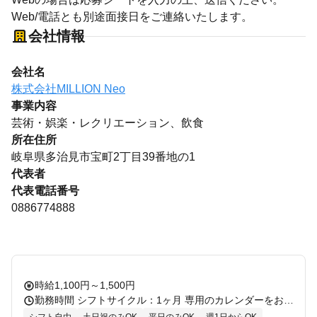
Web/電話とも別途面接日をご連絡いたします。
会社情報
会社名
株式会社MILLION Neo
事業内容
芸術・娯楽・レクリエーション、飲食
所在住所
岐阜県多治見市宝町2丁目39番地の1
代表者
代表電話番号
0886774888
時給1,100円～1,500円
勤務時間 シフトサイクル：1ヶ月 専用のカレンダーをお渡しするので、 ひと月に1回、1ヶ月分の希望シフトを提出してくださいね！ 9：00～17：00の間で、 1日3時間～OK 勤務時間、回数、曜日はお気軽にご相談ください!! 午前だけOK、午後だけOK ◆週1日～OK ◆短時間勤務OK ◆曜日や時間相談OK！ - 24：00まで営業しているので、 午後・夕方・夜だけの勤務もOK -