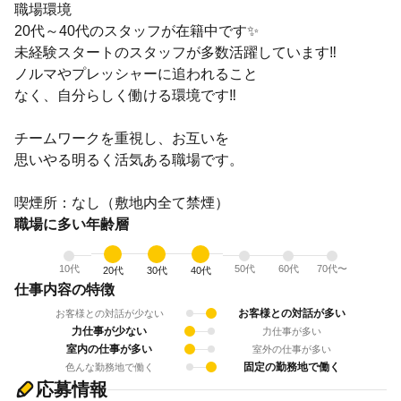
職場環境
20代～40代のスタッフが在籍中です✨
未経験スタートのスタッフが多数活躍しています‼
ノルマやプレッシャーに追われること
なく、自分らしく働ける環境です‼
チームワークを重視し、お互いを
思いやる明るく活気ある職場です。
喫煙所：なし（敷地内全て禁煙）
職場に多い年齢層
10代
50代
60代
70代〜
20代
30代
40代
仕事内容の特徴
お客様との対話が多い
お客様との対話が少ない
力仕事が少ない
力仕事が多い
室内の仕事が多い
室外の仕事が多い
固定の勤務地で働く
色んな勤務地で働く
応募情報