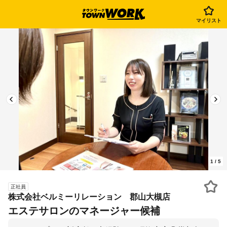
マイリスト
1
/
5
正社員
株式会社ベルミーリレーション 郡山大槻店
エステサロンのマネージャー候補