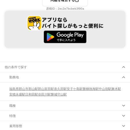
問題を報告する
原稿ID：
2ec2e7bcbeb3f90a
他の条件で探す
勤務地
福島県
郡山市
郡山駅
郡山富田駅
喜久田駅
安子ケ島駅
磐梯熱海駅
中山宿駅
舞木駅
安積永盛駅
日和田駅
谷田川駅
磐城守山駅
職種
特徴
雇用形態