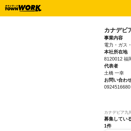
カナデビ
事業内容
電力・ガス
本社所在地
812001
代表者
土橋 一幸
お問い合わ
0924516680
カナデビア九
募集してい
1件