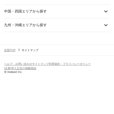
中国・四国エリアから探す
九州・沖縄エリアから探す
全国TOP
サイトマップ
ヘルプ・お問い合わせ
サイトマップ
利用規約・プライバシーポリシー
[企業]求人広告の掲載相談