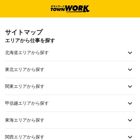
サイトマップ
エリアから仕事を探す
北海道エリアから探す
東北エリアから探す
関東エリアから探す
甲信越エリアから探す
東海エリアから探す
関西エリアから探す