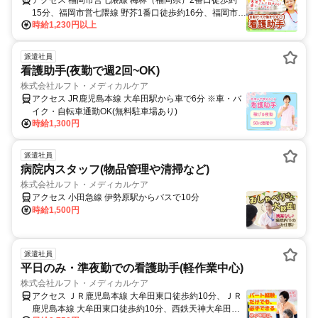
アクセス 福岡市営七隈線 梅林（福岡県）2番口徒歩約
15分、福岡市営七隈線 野芥1番口徒歩約16分、福岡市営
時給1,230円以上
七隈線 福大前1番口徒歩約25分 福岡市地下鉄七隈線 野
芥駅から徒歩で18分｜ 西鉄バス 野芥4丁目バス停から
徒歩でスグ ※車通勤可
派遣社員
看護助手(夜勤で週2回~OK)
株式会社ルフト・メディカルケア
アクセス JR鹿児島本線 大牟田駅から車で6分 ※車・バ
イク・自転車通勤OK(無料駐車場あり)
時給1,300円
派遣社員
病院内スタッフ(物品管理や清掃など)
株式会社ルフト・メディカルケア
アクセス 小田急線 伊勢原駅からバスで10分
時給1,500円
派遣社員
平日のみ・準夜勤での看護助手(軽作業中心)
株式会社ルフト・メディカルケア
アクセス ＪＲ鹿児島本線 大牟田東口徒歩約10分、ＪＲ
鹿児島本線 大牟田東口徒歩約10分、西鉄天神大牟田線