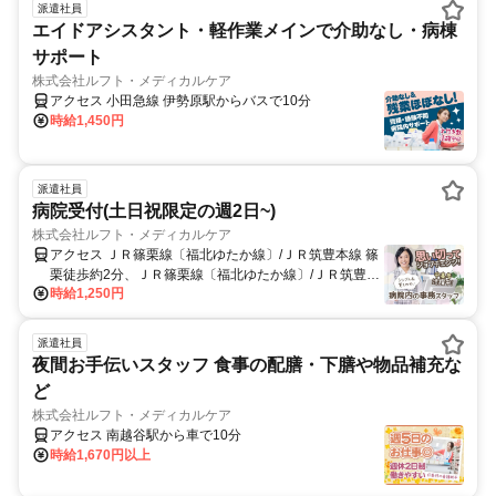
派遣社員
エイドアシスタント・軽作業メインで介助なし・病棟
サポート
株式会社ルフト・メディカルケア
アクセス 小田急線 伊勢原駅からバスで10分
時給1,450円
派遣社員
病院受付(土日祝限定の週2日~)
株式会社ルフト・メディカルケア
アクセス ＪＲ篠栗線〔福北ゆたか線〕/ＪＲ筑豊本線 篠
栗徒歩約2分、ＪＲ篠栗線〔福北ゆたか線〕/ＪＲ筑豊本
時給1,250円
線 門松徒歩約35分、ＪＲ篠栗線〔福北ゆたか線〕/ＪＲ
筑豊本線 長者原北口徒歩約58分 JR篠栗線 篠栗駅から徒
歩で10分 ※車・バイク・自転車通勤OK（敷地内駐車場
派遣社員
完備）
夜間お手伝いスタッフ 食事の配膳・下膳や物品補充な
ど
株式会社ルフト・メディカルケア
アクセス 南越谷駅から車で10分
時給1,670円以上