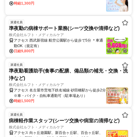
時給1,300円
派遣社員
準夜勤の病棟サポート業務(シーツ交換や清掃など)
株式会社ルフト・メディカルケア
アクセス 西武新宿線 航空公園駅から徒歩で5分 ＊車通
勤OK（規定有）
日給9,800円
派遣社員
準夜勤看護助手(食事の配膳、備品類の補充・交換・洗
浄など)
株式会社ルフト・メディカルケア
アクセス 名古屋市営地下鉄名城線 砂田橋駅から徒歩2分
※車・バイク・自転車通勤可（駐車場あり）
時給1,500円
派遣社員
病棟軽作業スタッフ(シーツ交換や病室の清掃など)
株式会社ルフト・メディカルケア
アクセス 向ヶ丘遊園駅、新百合ヶ丘駅、百合ヶ丘駅、