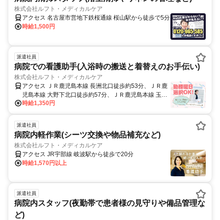
株式会社ルフト・メディカルケア
アクセス 名古屋市営地下鉄桜通線 桜山駅から徒歩で5分
時給1,500円
派遣社員
病院での看護助手(入浴時の搬送と着替えのお手伝い)
株式会社ルフト・メディカルケア
アクセス ＪＲ鹿児島本線 長洲北口徒歩約53分、ＪＲ鹿
児島本線 大野下北口徒歩約57分、ＪＲ鹿児島本線 玉名
時給1,350円
北口徒歩約82分 JR鹿児島本線『長洲駅』より車で10分
※車・バイク・自転車通勤OK（駐車場無料）
派遣社員
病院内軽作業(シーツ交換や物品補充など)
株式会社ルフト・メディカルケア
アクセス JR宇部線 岐波駅から徒歩で20分
時給1,570円以上
派遣社員
病院内スタッフ(夜勤帯で患者様の見守りや備品管理な
ど)