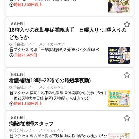
時給1,250円以上
派遣社員
18時入りの夜勤専従看護助手 日曜入り･月曜入りの
どちらか
株式会社ルフト・メディカルケア
アクセス 各線：千早駅徒歩約８分 ※バイク通勤OK
日給21,925円
派遣社員
看護補助(18時~22時での時短準夜勤)
株式会社ルフト・メディカルケア
アクセス 福岡市地下鉄七隈線 天神南駅から徒歩で3分｜
西鉄天神大牟田線 福岡(天神)駅から徒歩で8分
時給1,150円以上
派遣社員
病院内清掃スタッフ
株式会社ルフト・メディカルケア
アクセス 名古屋市営地下鉄桜通線 桜山駅から徒歩で5分