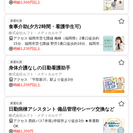
時給1,500円以上
派遣社員
食事介助(夕方2時間・看護学生可)
株式会社ルフト・メディカルケア
アクセス 福岡市営七隈線 梅林（福岡県）2番口徒歩約
15分、福岡市営七隈線 野芥1番口徒歩約16分、福岡市営
時給1,230円以上
七隈線 福大前1番口徒歩約25分 地下鉄「野芥駅」より
徒歩18分、・車・自転車・バイク通勤OK（敷地内無料
駐車場完備）
派遣社員
身体介護なしの日勤看護助手
株式会社ルフト・メディカルケア
アクセス 「宇部新川」駅より徒歩3分
時給1,250円以上
派遣社員
日勤病棟アシスタント 備品管理やシーツ交換など
株式会社ルフト・メディカルケア
アクセス 西鉄バス｢井堀｣停留所より徒歩3分 ★車通勤
OK
時給1,300円