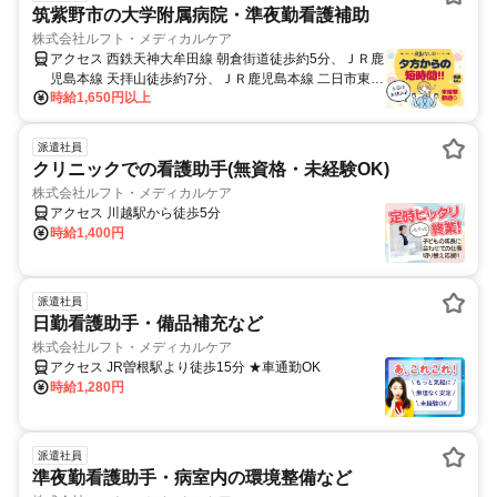
筑紫野市の大学附属病院・準夜勤看護補助
株式会社ルフト・メディカルケア
アクセス 西鉄天神大牟田線 朝倉街道徒歩約5分、ＪＲ鹿
児島本線 天拝山徒歩約7分、ＪＲ鹿児島本線 二日市東口
時給1,650円以上
徒歩約27分 JR「天拝山駅」・西鉄「朝倉街道駅」より
徒歩3分
派遣社員
クリニックでの看護助手(無資格・未経験OK)
株式会社ルフト・メディカルケア
アクセス 川越駅から徒歩5分
時給1,400円
派遣社員
日勤看護助手・備品補充など
株式会社ルフト・メディカルケア
アクセス JR曽根駅より徒歩15分 ★車通勤OK
時給1,280円
派遣社員
準夜勤看護助手・病室内の環境整備など