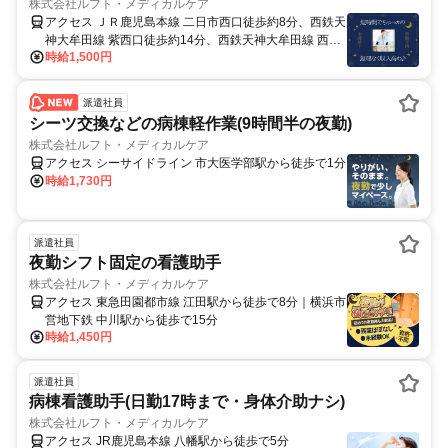
株式会社ルフト・メディカルケア
アクセス ＪＲ鹿児島本線 二日市西口徒歩約8分、西鉄天
神大牟田線 紫西口徒歩約14分、西鉄天神大牟田線 西鉄
時給1,500円
二日市西口徒歩約19分 鹿児島本線「二日市駅」、西鉄
天神大牟田線「紫駅」近く ※車・バイク・自転車通勤
可
派遣社員
シーツ交換などの病棟軽作業(9時間半の夜勤)
株式会社ルフト・メディカルケア
アクセス シーサイドライン 市大医学部駅から徒歩で1分
時給1,730円
派遣社員
夜勤シフト固定の看護助手
株式会社ルフト・メディカルケア
アクセス 東急田園都市線 江田駅から徒歩で8分｜横浜市
営地下鉄 中川駅から徒歩で15分
時給1,450円
派遣社員
病棟看護助手(日勤17時まで・身体介助ナシ)
株式会社ルフト・メディカルケア
アクセス JR鹿児島本線 八幡駅から徒歩で5分