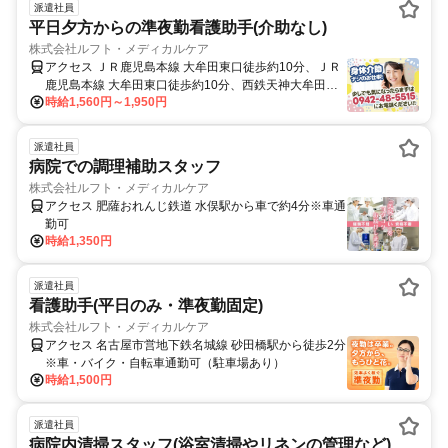
派遣社員
平日夕方からの準夜勤看護助手(介助なし)
株式会社ルフト・メディカルケア
アクセス ＪＲ鹿児島本線 大牟田東口徒歩約10分、ＪＲ
鹿児島本線 大牟田東口徒歩約10分、西鉄天神大牟田線
時給1,560円～1,950円
新栄町（福岡県）徒歩約23分 ＪＲ・西鉄/大牟田駅より
徒歩10分、車・バイク・自転車通勤OK、無料駐車場完
備、ガソリン代規定支給
派遣社員
病院での調理補助スタッフ
株式会社ルフト・メディカルケア
アクセス 肥薩おれんじ鉄道 水俣駅から車で約4分※車通
勤可
時給1,350円
派遣社員
看護助手(平日のみ・準夜勤固定)
株式会社ルフト・メディカルケア
アクセス 名古屋市営地下鉄名城線 砂田橋駅から徒歩2分
※車・バイク・自転車通勤可（駐車場あり）
時給1,500円
派遣社員
病院内清掃スタッフ(浴室清掃やリネンの管理など)