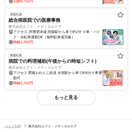
日給9,750円
新栄町（福岡県）徒歩約23分 ＪＲ・西鉄/大牟田駅より
徒歩10分、車・バイク・自転車通勤OK、無料駐車場完
備、ガソリン代規定支給
派遣社員
総合病医院での医療事務
株式会社ルフト・メディカルケア
アクセス JR豊肥本線 阿蘇駅から車で約2分 ※車・バイ
ク・自転車通勤OK（無料駐車場完備）
時給1,350円
派遣社員
病院での料理補助(午後からの時短シフト)
株式会社ルフト・メディカルケア
アクセス 肥薩おれんじ鉄道 水俣駅から車で約4分※車通
勤可
時給1,350円
もっと見る
バイトTOP
株式会社ルフト・メディカルケア