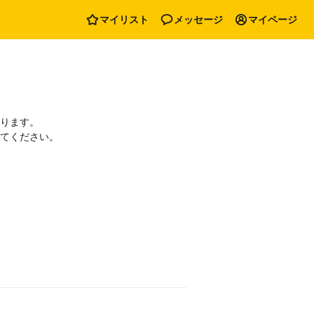
マイリスト
メッセージ
マイページ
ります。

してください。