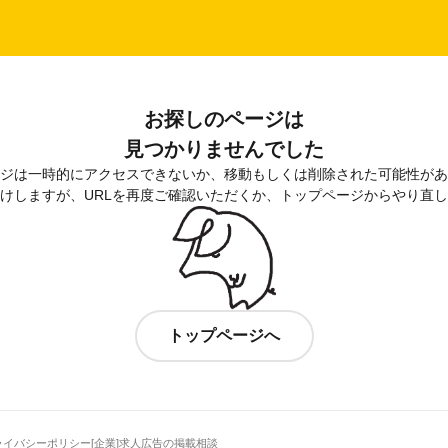
お探しのページは

見つかりませんでした
ジは一時的にアクセスできないか、移動もしくは削除された可能性があ
けしますが、URLを再度ご確認いただくか、トップページからやり直
トップページへ
ライバシーポリシー
[企業]求人広告の掲載相談