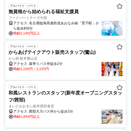
アルバイト・パート
無資格から始められる福祉支援員
フードパートナーズ中部
アクセス: 名古屋臨海高速鉄道あおなみ線「荒子駅」か
ら徒歩約9分
時給1,140円以上
アルバイト・パート
からあげテイクアウト販売スタッフ(鷺山)
から助 岐阜鷺山店
アクセス: 最寄りバス停徒歩2分
時給1,100円～1,155円
アルバイト・パート
和風レストランのスタッフ(新年度オープニングスタッ
フ/茜部)
まいどおおきに岐阜茜部食堂
アクセス: 茜部大川バス停から徒歩2分
時給1,400円以上