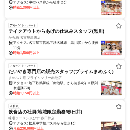
アクセス: 中宿バス停から徒歩２分
時給1,300円以上
アルバイト・パート
テイクアウトからあげの仕込みスタッフ(黒川)
から助 名古屋黒川店
アクセス: 名古屋市営地下鉄名城線「黒川駅」から徒歩
11分
時給1,500円以上
アルバイト・パート
たいやき専門店の販売スタッフ(プライムまめふく)
まめふく庵 プライムツリー赤池店
アクセス: 地下鉄鶴舞線「赤池駅」から徒歩4分 ※原則
車通勤不可
時給1,150円以上
正社員
飲食店の社員(地域限定勤務/春日井)
味噌ラーメンゑびす 春日井店
アクセス: 松原中学校バス停から徒歩1分
月給230,000円以上