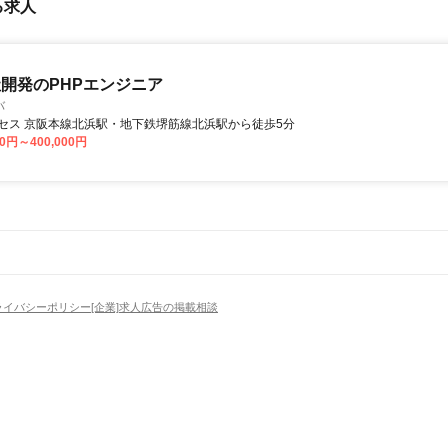
る求人
開発のPHPエンジニア
バ
セス 京阪本線北浜駅・地下鉄堺筋線北浜駅から徒歩5分
00円～400,000円
ライバシーポリシー
[企業]求人広告の掲載相談