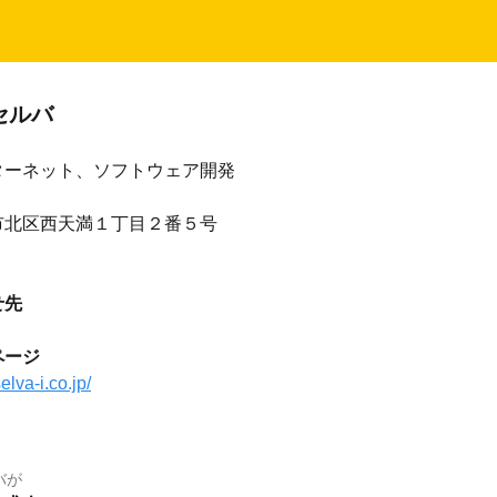
セルバ
ターネット、ソフトウェア開発
市北区西天満１丁目２番５号
せ先
ページ
elva-i.co.jp/
バ
が