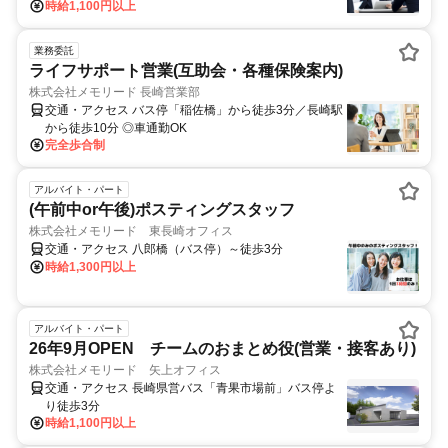
時給1,100円以上
業務委託
ライフサポート営業(互助会・各種保険案内)
株式会社メモリード 長崎営業部
交通・アクセス バス停「稲佐橋」から徒歩3分／長崎駅
から徒歩10分 ◎車通勤OK
完全歩合制
アルバイト・パート
(午前中or午後)ポスティングスタッフ
株式会社メモリード 東長崎オフィス
交通・アクセス 八郎橋（バス停）～徒歩3分
時給1,300円以上
アルバイト・パート
26年9月OPEN チームのおまとめ役(営業・接客あり)
株式会社メモリード 矢上オフィス
交通・アクセス 長崎県営バス「青果市場前」バス停よ
り徒歩3分
時給1,100円以上