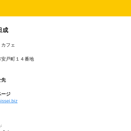
日成
・カフェ
市安戸町１４番地
せ先
ページ
issei.biz
が