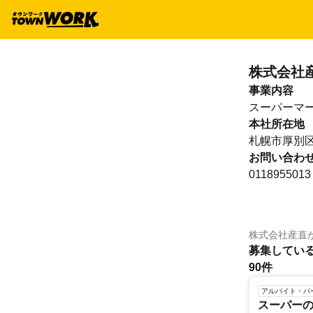
株式会社
事業内容
スーパーマ
本社所在地
札幌市厚別区
お問い合わ
0118955013
株式会社産直
募集してい
90件
アルバイト・パ
スーパーの