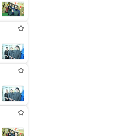
3
3
3