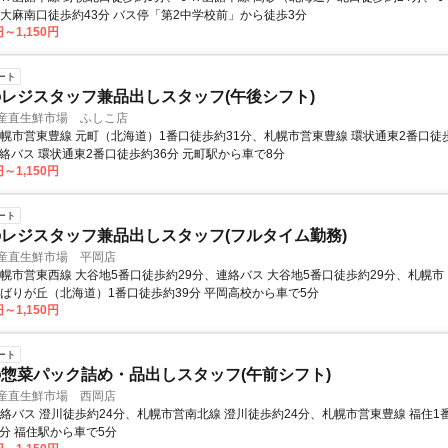
 大麻南口徒歩約43分 バス停「第2中学校前」から徒歩3分
円～1,150円
ート
レジスタッフ兼品出しスタッフ(午後シフト)
 産直生鮮市場 ふしこ店
札幌市営東豊線 元町（北海道）1番口徒歩約31分、札幌市営東豊線 環状通東2番口徒
連絡バス 環状通東2番口徒歩約36分 元町駅から車で8分
円～1,150円
ート
レジスタッフ兼品出しスタッフ(フルタイム勤務)
 産直生鮮市場 平岡店
札幌市営東西線 大谷地5番口徒歩約29分、連絡バス 大谷地5番口徒歩約29分、札幌市
ひばりが丘（北海道）1番口徒歩約39分 平岡高校から車で5分
円～1,150円
ート
惣菜パック詰め・品出しスタッフ(午前シフト)
 産直生鮮市場 西岡店
連絡バス 澄川徒歩約24分、札幌市営南北線 澄川徒歩約24分、札幌市営東豊線 福住1
4分 福住駅から車で5分