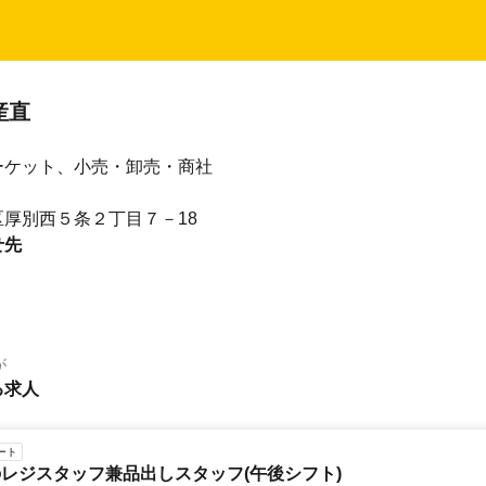
産直
ーケット、小売・卸売・商社
厚別西５条２丁目７－18
せ先
が
る求人
ート
レジスタッフ兼品出しスタッフ(午後シフト)