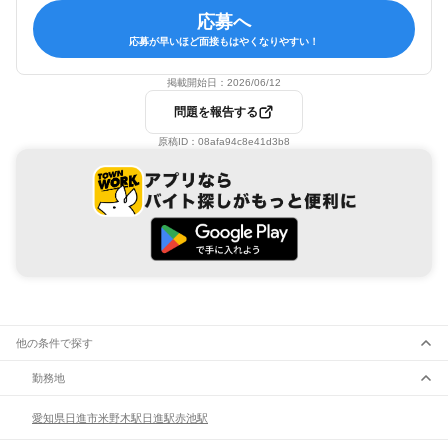
応募へ
応募が早いほど面接もはやくなりやすい！
掲載開始日：
2026/06/12
問題を報告する
原稿ID：
08afa94c8e41d3b8
他の条件で探す
勤務地
愛知県
日進市
米野木駅
日進駅
赤池駅