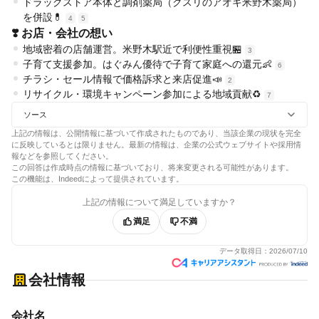
ドラッグストア本体と調剤薬局（クスリのアオキ米野木薬局）
を併設💊
4
5
❣️ お店・会社の想い
地域密着の店舗運営。米野木駅近で利便性重視🏪
3
子育て支援参加。はぐみん優待で子育て家庭への還元👶
6
チラシ・セール情報で価格訴求と来店促進📣
2
リサイクル・環境キャンペーン参加による地域貢献♻️
7
ソース
上記の情報は、公開情報に基づいて作成されたものであり、当該企業の現状を完全
に反映しているとは限りません。最新の情報は、企業の公式ウェブサイトや採用情
報などを参照してください。
この回答は作成時点の情報に基づいており、将来変更される可能性があります。
この機能は、Indeedによって提供されています。
上記の情報について満足していますか？
満足
不満
データ取得日：
2026/07/10
会社情報
会社名