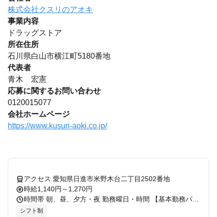
株式会社クスリのアオキ
事業内容
ドラッグストア
所在住所
石川県白山市横江町5180番地
代表者
青木 宏憲
応募に関するお問い合わせ
0120015077
会社ホームページ
https://www.kusuri-aoki.co.jp/
アクセス 愛知県日進市米野木台二丁目2502番地
時給1,140円～1,270円
時間帯 朝、昼、夕方・夜 勤務曜日・時間 【基本勤務パターン】 ・ 8：30～16：00 ・ 12：00～18：00 ・ 16：00～22:00 1日5時間程度 （7時間～7.5時間のフルタイム歓迎）
シフト制