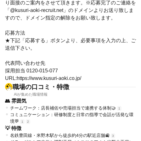
り面接のご案内をさせて頂きます。※応募完了のご連絡を
「@kusuri-aoki-recruit.net」のドメインよりお送り致しま
すので、ドメイン指定の解除をお願い致します。
応募方法
★下記「応募する」ボタンより、必要事項を入力の上、ご
送信下さい。
代表問い合わせ先
採用担当 0120-015-077
URL:https://www.kusuri-aoki.co.jp/
職場の口コミ・特徴
AIが集めた職場情報
👥 雰囲気
チームワーク：店長補佐や売場担当で連携する体制🤝
1
コミュニケーション：研修制度と日常の指導で会話が活発な環
境💬
1
2
💡 特徴
名鉄豊田線・米野木駅から徒歩約4分の駅近店舗🚉
3