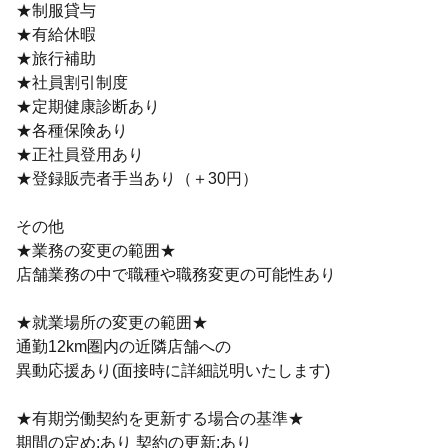
★制服貸与
★有給休暇
★旅行補助
★社員割引制度
★定期健康診断あり
★各種保険あり
★正社員登用あり
★登録販売者手当あり（＋30円）
その他
★業務の変更の範囲★
店舗業務の中で職種や職務変更の可能性あり
★就業場所の変更の範囲★
通勤12km圏内の近隣店舗への
異動応援あり(面接時に詳細説明いたします)
★有期労働契約を更新する場合の基準★
期間の定め:あり 契約の更新:あり