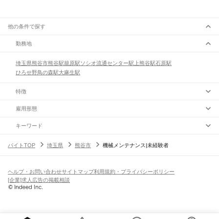
他の条件で探す
勤務地
埼玉県
熊谷市
熊谷駅
籠原駅
ソシオ流通センター駅
上熊谷駅
石原駅
ひろせ野鳥の森駅
大麻生駅
特徴
雇用形態
キーワード
バイトTOP
埼玉県
熊谷市
機械メンテナンス|未経験者
ヘルプ・お問い合わせ
サイトマップ
利用規約・プライバシーポリシー
[企業]求人広告の掲載相談