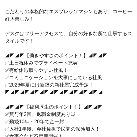
こだわりの本格的なエスプレッソマシンもあり、コーヒー
好き楽しみ！
デスクはフリーアクセスで、自分の好きな所で仕事するス
タイルです！
◢◤◢◤【働きやすさのポイント！】◢◤◢◤
✅土日祝休みでプライベート充実
✅有給休暇取りやすい社風！
✅コミュニケーションを大事にしている社風
✅2026年夏には新築の新社屋完成予定！
◤◢◤◢◤◢◤◢◤◢◤◢◤◢◤◢◤◢◤◢
◢◤◢◤【福利厚生のポイント！】◢◤◢◤
✅賞与年2回、退職金制度あり◎
✅勤続10年・20年で金一封
✅入社1年後、会社負担で民間の保険加入！
✅食事会など不定期開催！