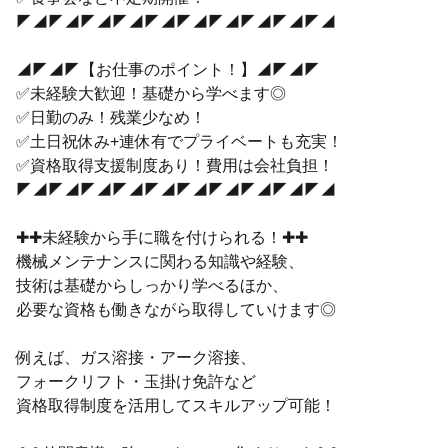
◤◢◤◢◤◢◤◢◤◢◤◢◤◢◤◢◤◢◤◢
◢◤◢◤【お仕事のポイント！】◢◤◢◤
✅未経験大歓迎！基礎から学べます◎
✅日勤のみ！残業少なめ！
✅土日祝休み+連休有でプライベートも充実！
✅資格取得支援制度あり！費用は会社負担！
◤◢◤◢◤◢◤◢◤◢◤◢◤◢◤◢◤◢◤◢
✚✚未経験から手に職を付けられる！✚✚
機械メンテナンスに関わる知識や経験、
技術は基礎からしっかり学べるほか、
必要な資格も働きながら取得していけます◎
例えば、ガス溶接・アーク溶接、
フォークリフト・玉掛け免許など
資格取得制度を活用してスキルアップ可能！