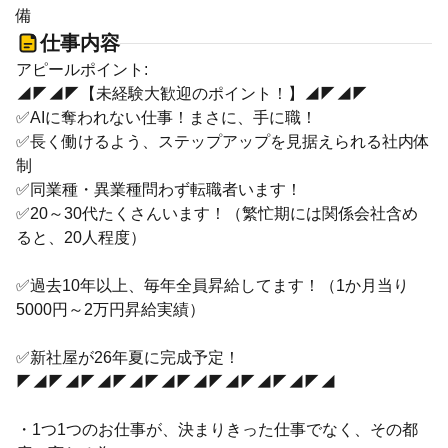
備
仕事内容
アピールポイント:
◢◤◢◤【未経験大歓迎のポイント！】◢◤◢◤
✅AIに奪われない仕事！まさに、手に職！
✅長く働けるよう、ステップアップを見据えられる社内体
制
✅同業種・異業種問わず転職者います！
✅20～30代たくさんいます！（繁忙期には関係会社含め
ると、20人程度）
✅過去10年以上、毎年全員昇給してます！（1か月当り
5000円～2万円昇給実績）
✅新社屋が26年夏に完成予定！
◤◢◤◢◤◢◤◢◤◢◤◢◤◢◤◢◤◢◤◢
・1つ1つのお仕事が、決まりきった仕事でなく、その都