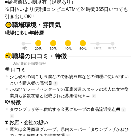
■給与前払い制度有（規定あり）
※日払いより便利‼コンビニATMで24時間365日いつでも
引き出しOK!!
職場環境・雰囲気
職場に多い年齢層
10代
60代
70代〜
20代
30代
40代
50代
職場の口コミ・特徴
AIが集めた職場情報
💬 口コミ
少し硬めの絹ごし豆腐なので麻婆豆腐などの調理に使いやすい
という購入者の感想🧾
1
かねひでフードセンターでの豆腐製造スタッフの求人に女性従
業員も多数在籍と記載された募集情報👩‍🍳
2
💡 特徴
タウンプラザ等へ供給する金秀グループの食品流通拠点🚚
3
4
❣️ お店・会社の想い
運営は金秀商事グループ。県内スーパー「タウンプラザかねひ
で」等を展開する中核事業🏬