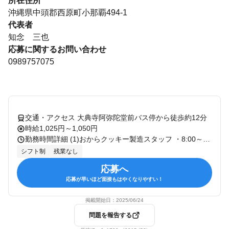
所在住所
沖縄県中頭郡西原町小那覇494-1
代表者
知念 三也
応募に関するお問い合わせ
0989757075
交通・アクセス 大典寺阿弥陀堂前バス停から徒歩約12分
時給1,025円～1,050円
勤務時間詳細 (1)おからクッキー製造スタッフ ・8:00～16:00（実働7ｈ） ・9:00～14:00（実働5ｈ） (2)餃子製造スタッフ ・6:00～14:00（実働７ｈ） ・6:00～11:00（実働５ｈ） ・8:00～16:00（実働７ｈ） ・9:00～14:00（実働５ｈ） (3)計量スタッフ ・8:00～16:00（実働７ｈ） ・9:00～14:00（実働５ｈ） (4)加熱スタッフ ・6:00～14:00（実働７ｈ） ・6:00～11:00（実働５ｈ） ・8:00～16:00（実働７ｈ） ・9:00～14:00（実働５ｈ）
シフト制
残業なし
応募へ
応募が早いほど面接もはやくなりやすい！
掲載開始日：
2025/06/24
問題を報告する