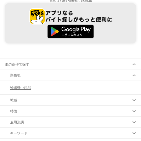
原稿ID：
0c1789ed9915d53b
他の条件で探す
勤務地
沖縄県
中頭郡
職種
特徴
雇用形態
キーワード