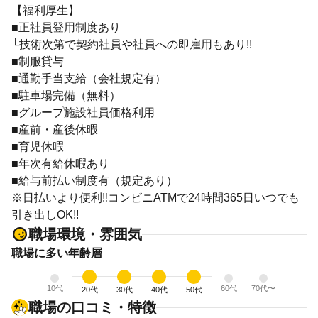
【福利厚生】
■正社員登用制度あり
└技術次第で契約社員や社員への即雇用もあり!!
■制服貸与
■通勤手当支給（会社規定有）
■駐車場完備（無料）
■グループ施設社員価格利用
■産前・産後休暇
■育児休暇
■年次有給休暇あり
■給与前払い制度有（規定あり）
※日払いより便利‼コンビニATMで24時間365日いつでも
引き出しOK!!
職場環境・雰囲気
職場に多い年齢層
10代
60代
70代〜
20代
30代
40代
50代
職場の口コミ・特徴