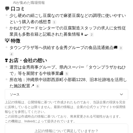
AIが集めた職場情報
💬 口コミ
少し硬めの絹ごし豆腐なので麻婆豆腐などの調理に使いやすい
という購入者の感想🧾
1
かねひでフードセンターでの豆腐製造スタッフの求人に女性従
業員も多数在籍と記載された募集情報👩‍🍳
2
💡 特徴
タウンプラザ等へ供給する金秀グループの食品流通拠点🚚
3
4
❣️ お店・会社の想い
運営は金秀商事グループ。県内スーパー「タウンプラザかねひ
で」等を展開する中核事業🏬
5
所在地：沖縄県中頭郡西原町小那覇1228、旧本社跡地を活用し
た施設配置📍
6
ソース
上記の情報は、公開情報に基づいて作成されたものであり、当該企業の現状を完全
に反映しているとは限りません。最新の情報は、企業の公式ウェブサイトや採用情
報などを参照してください。
この回答は作成時点の情報に基づいており、将来変更される可能性があります。
この機能は、Indeedによって提供されています。
上記の情報について満足していますか？