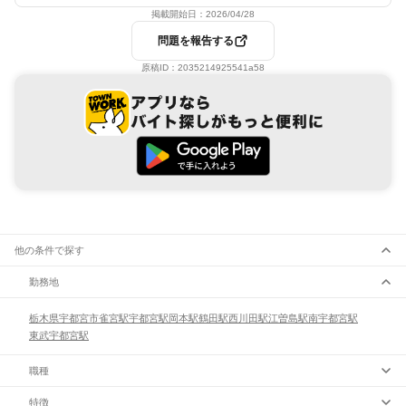
掲載開始日：
2026/04/28
問題を報告する
原稿ID：
2035214925541a58
他の条件で探す
勤務地
栃木県
宇都宮市
雀宮駅
宇都宮駅
岡本駅
鶴田駅
西川田駅
江曽島駅
南宇都宮駅
東武宇都宮駅
職種
特徴