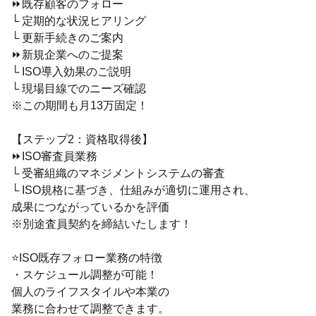
⏩既存顧客のフォロー
└ 定期的な状況ヒアリング
└ 更新手続きのご案内
⏩新規企業へのご提案
└ ISO導入効果のご説明
└ 現場目線でのニーズ確認
※この期間も月13万固定！
【ステップ2：資格取得後】
⏩ISO審査員業務
└ 受審組織のマネジメントシステムの審査
└ ISO規格に基づき、仕組みが適切に運用され、
成果につながっているかを評価
※別途査員契約を締結いたします！
⭐ISO既存フォロー業務の特徴
・スケジュール調整が可能！
個人のライフスタイルや本業の
業務に合わせて調整できます。