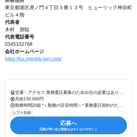
所在住所
東京都港区虎ノ門４丁目３番１３号 ヒューリック神谷町
ビル４階
代表者
木村 朋聡
代表電話番号
0345102768
会社ホームページ
https://ba.intertek-jpn.com/
交通・アクセス 業務委託募集のため出社の必要はありません。作業場所については、ご自身でご用意をお願いいたします。
月給130,000円
勤務時間詳細 *＜勤務の目安時間＞* 業務委託契約のため 本業とのスケジュールを調整した 働き方が可能です！ ※事務所の営業時間： 9：00～17:30 ー 【1日のスケジュール例】 ・本業営業職／女性（50代） *＜本業と併用活動＞* 9：00 本業と同時に業務スタート！ 事務処理、アポ取り、訪問準備 10:00 本業での活動など 12:00 〜休憩〜 13:00 本業での活動など 13:30 当社顧客へ訪問 14:00 顧客訪問 15:00 2社目の当社顧客へ訪問 15:30 顧客訪問 16:30 自宅へ移動 17:00 自宅のオフィスに帰社 事務処理をして終了！ *＜当社業務のみ＞* 9:00 業務スタート！ 事務処理、訪問準備 10:00 顧客訪問 12：00 〜休憩〜 13:00〜15:00 顧客訪問2社 16:00 自宅へ移動 17:00 帰宅 ー ・本業自営業／男性（40代） *＜本業と併用活動＞* 9：00 本業と同時に業務スタート！ 事務処理、アポ取り、訪問準備 9:30 当社クライアントと電話で打合せ 10:00 本業業務 11:30 PCにて自社業務の処理 12:00 〜休憩〜 13:00～17:30 本業業務 17:30～18:30 当社クライアントとオンライン打合せ 19:00 業務終了 *＜当社業務のみ＞* 8:00 メールチェック 9:00 打合せ先へ出発（自家用営業車にて) 途中、エリアマネージャーと電話で打合せ 10:30～11:30 商談（見積作成のためのヒアリング） 12:00～12:30 昼食 13:00 既存顧客と電話打合せ×２件 13:30～15:30 新規セールス商談×2件 16:30 帰宅後、事務作業 17:30 業務終了
シフト自由
応募へ
応募が早いほど面接もはやくなりやすい！