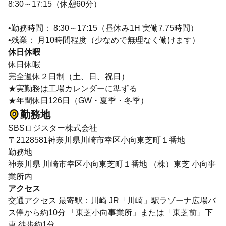
8:30～17:15（休憩60分）
•勤務時間： 8:30～17:15（昼休み1H 実働7.75時間）
•残業： 月10時間程度（少なめで無理なく働けます）
休日休暇
休日休暇
完全週休２日制（土、日、祝日）
★実勤務は工場カレンダーに準ずる
★年間休日126日（GW・夏季・冬季）
勤務地
SBSロジスター株式会社
〒2128581神奈川県川崎市幸区小向東芝町１番地
勤務地
神奈川県 川崎市幸区小向東芝町１番地 （株）東芝 小向事
業所内
アクセス
交通アクセス 最寄駅：川崎 JR「川崎」駅ラゾーナ広場バ
ス停から約10分 「東芝小向事業所」または「東芝前」下
車 徒歩約1分