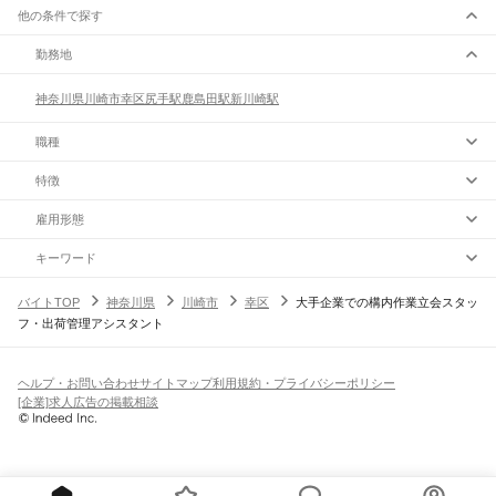
他の条件で探す
勤務地
神奈川県
川崎市
幸区
尻手駅
鹿島田駅
新川崎駅
職種
特徴
雇用形態
キーワード
バイトTOP
神奈川県
川崎市
幸区
大手企業での構内作業立会スタッ
フ・出荷管理アシスタント
ヘルプ・お問い合わせ
サイトマップ
利用規約・プライバシーポリシー
[企業]求人広告の掲載相談