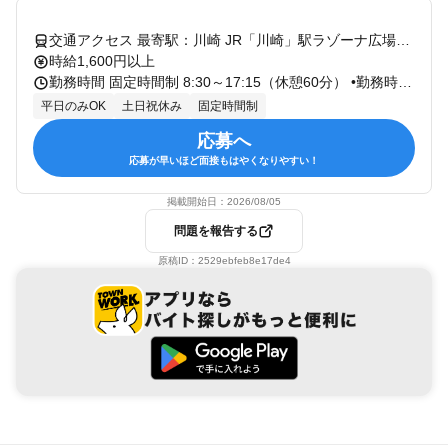
交通アクセス 最寄駅：川崎 JR「川崎」駅ラゾーナ広場バス停から約10分 「東芝小向事業所」または「東芝前」下車 徒歩約1分
時給1,600円以上
勤務時間 固定時間制 8:30～17:15（休憩60分） •勤務時間： 8:30～17:15（昼休み1H 実働7.75時間） •残業： 月10時間程度（少なめで無理なく働けます）
平日のみOK
土日祝休み
固定時間制
応募へ
応募が早いほど面接もはやくなりやすい！
掲載開始日：
2026/08/05
問題を報告する
原稿ID：
2529ebfeb8e17de4