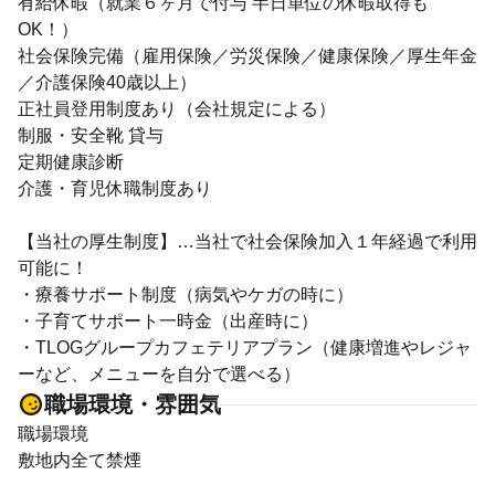
有給休暇（就業６ヶ月で付与 半日単位の休暇取得も
OK！）
社会保険完備（雇用保険／労災保険／健康保険／厚生年金
／介護保険40歳以上）
正社員登用制度あり（会社規定による）
制服・安全靴 貸与
定期健康診断
介護・育児休職制度あり
【当社の厚生制度】…当社で社会保険加入１年経過で利用
可能に！
・療養サポート制度（病気やケガの時に）
・子育てサポート一時金（出産時に）
・TLOGグループカフェテリアプラン（健康増進やレジャ
ーなど、メニューを自分で選べる）
職場環境・雰囲気
職場環境
敷地内全て禁煙