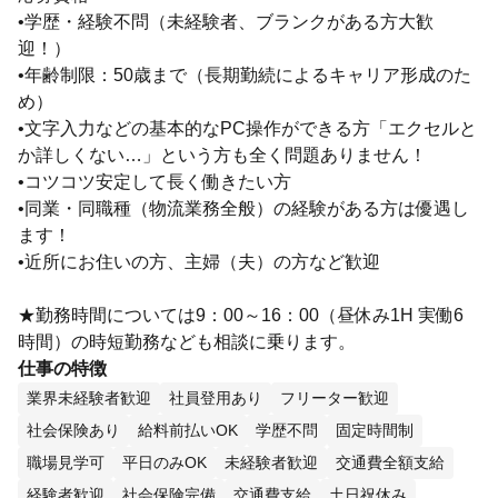
•学歴・経験不問（未経験者、ブランクがある方大歓
迎！）
•年齢制限：50歳まで（長期勤続によるキャリア形成のた
め）
•文字入力などの基本的なPC操作ができる方「エクセルと
か詳しくない…」という方も全く問題ありません！
•コツコツ安定して長く働きたい方
•同業・同職種（物流業務全般）の経験がある方は優遇し
ます！
•近所にお住いの方、主婦（夫）の方など歓迎
★勤務時間については9：00～16：00（昼休み1H 実働6
時間）の時短勤務なども相談に乗ります。
仕事の特徴
業界未経験者歓迎
社員登用あり
フリーター歓迎
社会保険あり
給料前払いOK
学歴不問
固定時間制
職場見学可
平日のみOK
未経験者歓迎
交通費全額支給
経験者歓迎
社会保険完備
交通費支給
土日祝休み