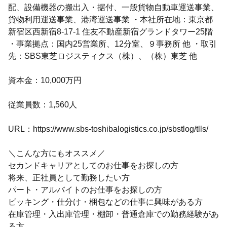
配、設備機器の搬出入・据付、一般貨物自動車運送事業、
貨物利用運送事業、港湾運送事業 ・本社所在地：東京都
新宿区西新宿8-17-1 住友不動産新宿グランドタワー25階
・事業拠点：国内25営業所、12分室、９事務所 他 ・取引
先：SBS東芝ロジスティクス（株）、（株）東芝 他
資本金：10,000万円
従業員数：1,560人
URL：https://www.sbs-toshibalogistics.co.jp/sbstlog/tlls/
＼こんな方にもオススメ／
セカンドキャリアとしてのお仕事をお探しの方
将来、正社員として勤務したい方
パート・アルバイトのお仕事をお探しの方
ピッキング・仕分け・梱包などの仕事に興味がある方
在庫管理・入出庫管理・棚卸・普通倉庫での勤務経験があ
る方