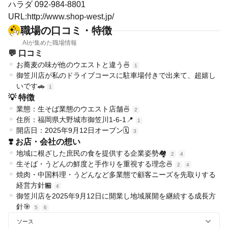
ハラダ 092-984-8801
URL:http://www.shop-west.jp/
職場の口コミ・特徴
AIが集めた職場情報
💬 口コミ
お蕎麦の味が他のウエストと違う🍜
1
御笠川店が私のドライブコースに駐車場付きで出来て、超嬉し
いです🚗
1
💡 特徴
業態：生そば業態のウエスト店舗🍜
2
住所：福岡県大野城市御笠川1-6-1📍
1
開店日：2025年9月12日オープン🗓
3
❣️ お店・会社の想い
地域に根ざした庶民の食を提供する企業姿勢🏘️
2
4
生そば・うどんの鮮度と手作りを重視する理念🍜
2
4
焼肉・中国料理・うどんなど多業態で顧客ニーズを先取りする
経営方針🏪
4
御笠川店を2025年9月12日に開業し地域展開を継続する成長方
針🎯
5
6
ソース