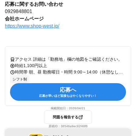
応募に関するお問い合わせ
0929848801
会社ホームページ
https://www.shop-west.jp/
アクセス 詳細は「勤務地」欄の地図をご確認ください。
時給1,100円以上
時間帯 朝、昼 勤務曜日・時間 9:00～14:00（休憩なし） ※店舗営業時間：11：00～22：00（21：30OS） ・1日2時間～OK ・週1日～OK ・土日のみ勤務もOK！ ・平日のみ勤務もOK！ ・フルタイム勤務OK、シフト制勤務 扶養内勤務もOK！ 曜日・時間などはお気軽にご相談下さい！
シフト制
応募へ
応募が早いほど面接もはやくなりやすい！
掲載開始日：
2026/04/21
問題を報告する
原稿ID：
36546a9ec92f48f6