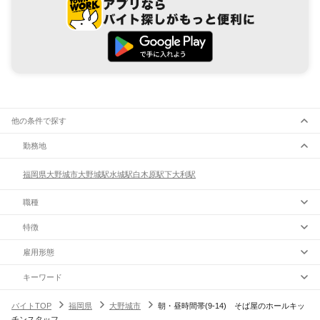
他の条件で探す
勤務地
福岡県
大野城市
大野城駅
水城駅
白木原駅
下大利駅
職種
特徴
雇用形態
キーワード
バイトTOP
福岡県
大野城市
朝・昼時間帯(9-14) そば屋のホールキッ
チンスタッフ