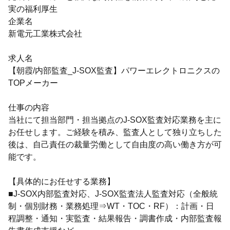
実の福利厚生
企業名
新電元工業株式会社
求人名
【朝霞/内部監査_J-SOX監査】パワーエレクトロニクスの
TOPメーカー
仕事の内容
当社にて担当部門・担当拠点のJ-SOX監査対応業務を主に
お任せします。ご経験を積み、監査人として独り立ちした
後は、自己責任の裁量労働として自由度の高い働き方が可
能です。
【具体的にお任せする業務】
■J-SOX内部監査対応、J-SOX監査法人監査対応（全般統
制・個別財務・業務処理⇒WT・TOC・RF）：計画・日
程調整・通知・実監査・結果報告・調書作成・内部監査報