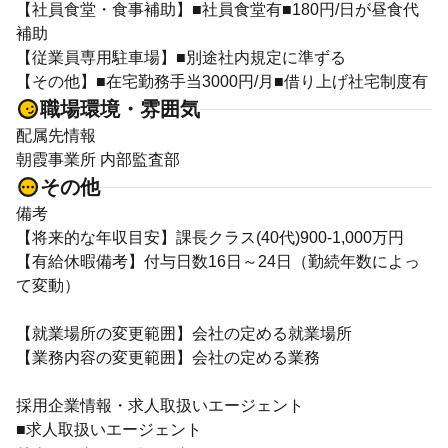
【社員食堂・食事補助】■社員食堂有■180円/日が昼食代
補助
【従業員専用駐車場】■別途社内規定に準ずる
【その他】■在宅勤務手当3000円/月■借り上げ社宅制度有
職場環境・雰囲気
配属先情報
朝霞事業所 内部監査部
その他
備考
【将来的な年収目安】課長クラス(40代)900-1,000万円
【有給休暇備考】付与日数16日～24日（勤続年数によっ
て変動）
【就業場所の変更範囲】会社の定める就業場所
【業務内容の変更範囲】会社の定める業務
採用企業情報・求人取扱いエージェント
■求人取扱いエージェント