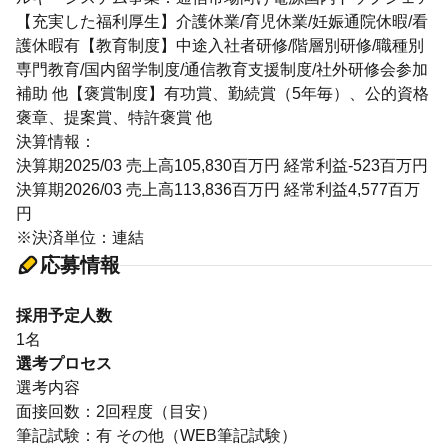
【充実した福利厚生】介護休業/育児休業/妊娠通院休暇/看
護休暇有【教育制度】中途入社者研修/階層別研修/職種別
専門教育/国内留学制度/通信教育支援制度/社外研修会参加
補助 他【褒賞制度】有功賞、勤続賞（5年毎）、公的資格
褒章、提案賞、特許褒賞 他
決算情報：
決算期2025/03 売上高105,830百万円 経常利益-523百万円
決算期2026/03 売上高113,836百万円 経常利益4,577百万
円
※決済単位：連結
応募情報
採用予定人数
1名
選考プロセス
選考内容
面接回数：2回程度（目安）
筆記試験：有 その他（WEB筆記試験）