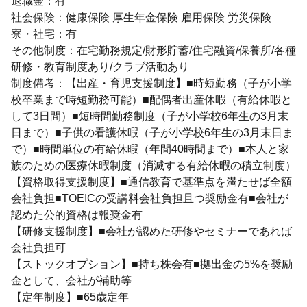
退職金：有
社会保険：健康保険 厚生年金保険 雇用保険 労災保険
寮・社宅：有
その他制度：在宅勤務規定/財形貯蓄/住宅融資/保養所/各種
研修・教育制度あり/クラブ活動あり
制度備考：【出産・育児支援制度】■時短勤務（子が小学
校卒業まで時短勤務可能）■配偶者出産休暇（有給休暇と
して3日間）■短時間勤務制度（子が小学校6年生の3月末
日まで）■子供の看護休暇（子が小学校6年生の3月末日ま
で）■時間単位の有給休暇（年間40時間まで）■本人と家
族のための医療休暇制度（消滅する有給休暇の積立制度）
【資格取得支援制度】■通信教育で基準点を満たせば全額
会社負担■TOEICの受講料会社負担且つ奨励金有■会社が
認めた公的資格は報奨金有
【研修支援制度】■会社が認めた研修やセミナーであれば
会社負担可
【ストックオプション】■持ち株会有■拠出金の5%を奨励
金として、会社が補助等
【定年制度】■65歳定年