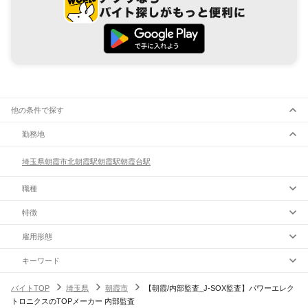
他の条件で探す
勤務地
埼玉県
朝霞市
北朝霞駅
朝霞駅
朝霞台駅
職種
特徴
雇用形態
キーワード
バイトTOP
埼玉県
朝霞市
【朝霞/内部監査_J-SOX監査】パワーエレク
トロニクスのTOPメーカー 内部監査