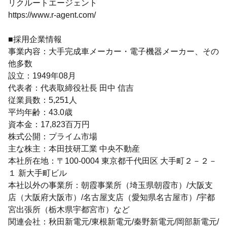
リクルートエージェント
https://www.r-agent.com/
■採用企業情報
事業内容：大手完成車メーカー・電子機器メーカー、その
他多数
設立：1949年08月
代表者：代表取締役社長 田中 信吉
従業員数：5,251人
平均年齢：43.0歳
資本金：17,823百万円
株式公開：プライム市場
主な株主：本田技研工業 中央不動産
本社所在地：〒100-0004 東京都千代田区 大手町２－２－
１ 新大手町ビル
本社以外の事業所：朝霞事業所（埼玉県朝霞市）/大阪支
店（大阪府大阪市）/名古屋支店（愛知県名古屋市）/宇都
宮出張所（栃木県宇都宮市）など
関連会社：秋田新電元/東根新電元/秦野新電元/岡部新電元/