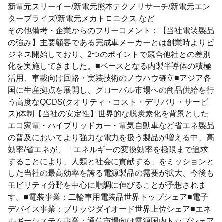
新電元スリーイー/新電元熊本テクノリサーチ/新電元エン
タープライズ/新電元メカトロニクス など
その他備考・企業からのフリーコメント：【当社電装製品
の強み】主要顧客である完成車メーカーとは創業時よりビ
ジネス開始しており、2つのポイントで競合他社との差別
化を実施してきました。■ベースとなる内製半導体の積極
活用、車載向け回路・実装技術のノウハウ確立■アジア各
国に生産拠点を展開し、グローバル市場への商品供給を行
う高度なQCDS(クオリティ・コスト・デリバリ・サービ
ス)体制【当社の安定性】世界的な脱炭素化を背景とした
エコ家電・ハイブリッドカー・電気自動車など省エネ製品
の普及においてより強力な電力を扱う製品が増える中、高
効率/省エネが、「エネルギーの変換効率を極限まで追求
することにより、人類と社会に貢献する」をミッションと
した当社の最高効率を誇る電源製品の需要が拡大、今後も
モビリティ分野を中心に順調に伸びることが予想されま
す。■電装事業：二輪車用電装品世界トップシェア■電子
デバイス事業：ブリッジダイオード世界上位シェア■エネ
ルギーシステム事業：通信市場向け電源国内トップシェア