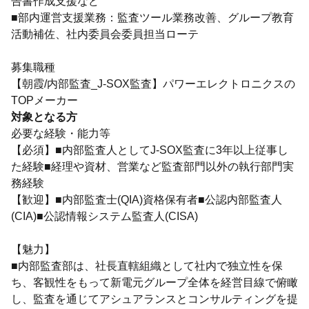
告書作成支援など
■部内運営支援業務：監査ツール業務改善、グループ教育
活動補佐、社内委員会委員担当ローテ
募集職種
【朝霞/内部監査_J-SOX監査】パワーエレクトロニクスの
TOPメーカー
対象となる方
必要な経験・能力等
【必須】■内部監査人としてJ-SOX監査に3年以上従事し
た経験■経理や資材、営業など監査部門以外の執行部門実
務経験
【歓迎】■内部監査士(QIA)資格保有者■公認内部監査人
(CIA)■公認情報システム監査人(CISA)
【魅力】
■内部監査部は、社長直轄組織として社内で独立性を保
ち、客観性をもって新電元グループ全体を経営目線で俯瞰
し、監査を通じてアシュアランスとコンサルティングを提