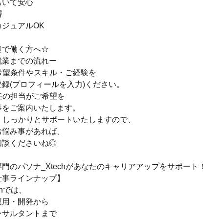
もいて安心
層
ジュアルOK
遣で働く方へ☆
就業までの流れー
の希望条件やスキル・ご経験を
録(プロフィールを入力)ください。
専任の担当がご希望を
事をご案内いたします。
も、しっかりとサポートいたしますので、
お悩み事があれば、
相談くださいね◎
門のパソナ_Xtechがあなたのキャリアアップをサポート！
仕事ラインナップ】
chでは、
運用・開発から
ンサルタントまで