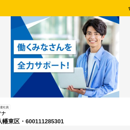
遣社員
ソナ
東区・600111285301