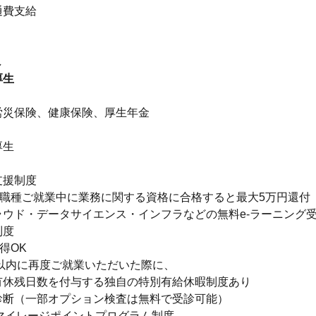
通費支給
し
厚生
】
労災保険、健康保険、厚生年金
厚生
】
支援制度
ア職種ご就業中に業務に関する資格に合格すると最大5万円還付
ラウド・データサイエンス・インフラなどの無料e-ラーニング
制度
得OK
年以内に再度ご就業いただいた際に、
有休残日数を付与する独自の特別有給休暇制度あり
診断（一部オプション検査は無料で受診可能）
Aマイレージポイントプログラム制度