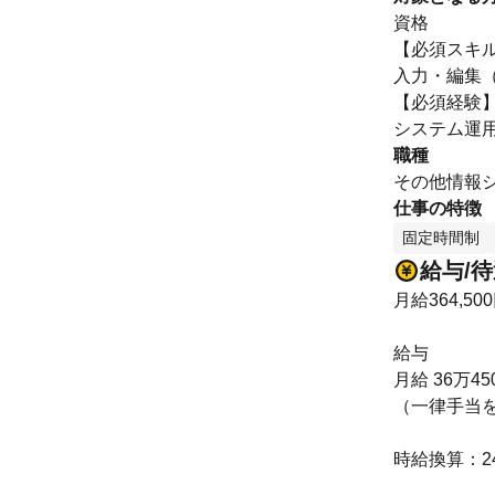
資格
【必須スキ
入力・編集（E
【必須経験
システム運
職種
その他情報シ
仕事の特徴
固定時間制
給与/
月給364,50
給与
月給 36万45
（一律手当
時給換算：2