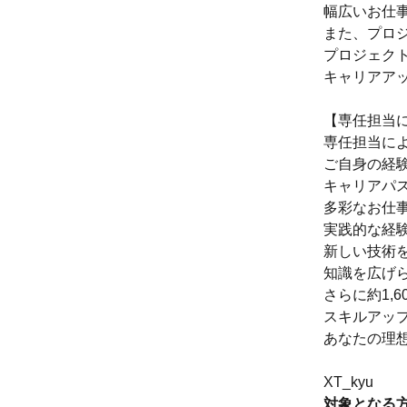
幅広いお仕
また、プロ
プロジェク
キャリアア
【専任担当
専任担当に
ご自身の経
キャリアパ
多彩なお仕
実践的な経
新しい技術
知識を広げ
さらに約1,
スキルアッ
あなたの理
XT_kyu
対象となる