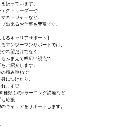
事を扱っています。
ジェクトリーダーや、
トマネージャーなど、
ップ出来るお仕事も豊富です。
によるキャリアサポート】
よるマンツーマンサポートでは、
験や希望だけでなく、
スもふまえて幅広い視点で
事をご紹介します。
験の積み重ねで
を身につけたり、
られます◎
600種類ものeラーニング講座など
プも応援、
想のキャリアをサポートします。
方