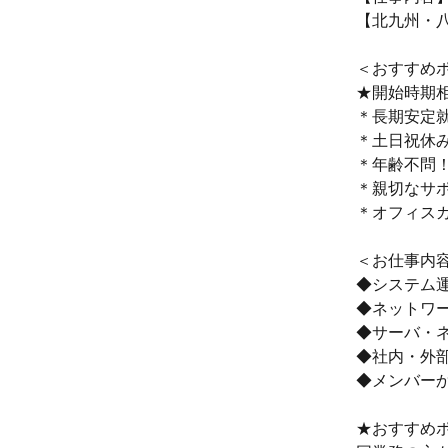
【北九州・八
＜おすすめ
★開始時期
＊長期安定
＊土日祝休み
＊年齢不問
＊親切なサ
＊オフィスカ
＜お仕事内
◆システム
◆ネットワ
◆サーバ・
◆社内・外
◆メンバー
★おすすめ