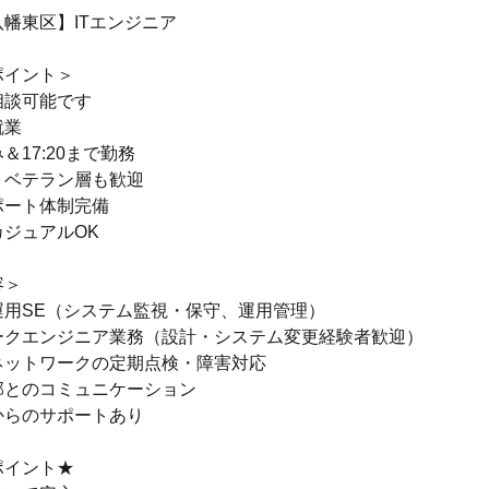
幡東区】ITエンジニア
ポイント＞
相談可能です
就業
＆17:20まで勤務
！ベテラン層も歓迎
ポート体制完備
ジュアルOK
容＞
運用SE（システム監視・保守、運用管理）
ークエンジニア業務（設計・システム変更経験者歓迎）
ネットワークの定期点検・障害対応
部とのコミュニケーション
からのサポートあり
ポイント★