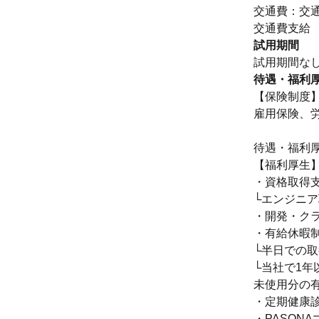
交通費：交
交通費支給
試用期間
試用期間な
待遇・福利
【保険制度
雇用保険、
待遇・福利
【福利厚生
・資格取得
└エンジニ
・開発・ク
・有給休暇
└半日での取
└当社で1
未使用分の
・定期健康
・PASON