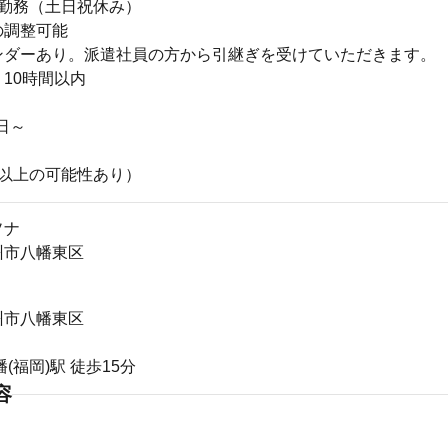
5勤務（土日祝休み）
の調整可能
ンダーあり。派遣社員の方から引継ぎを受けていただきます。
10時間以内
】
1日～
】
月以上の可能性あり）
ソナ
州市八幡東区
州市八幡東区
(福岡)駅 徒歩15分
容
】