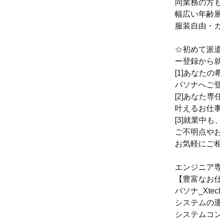
同業務の方
幅広い年齢
服装自由・カ
☆初めて派
ー登録から
[1]あなた
パソナへご登
[2]あなた
叶えるお仕
[3]就業中
ご不明点や
お気軽にご
エンジニア専
【豊富なお
パソナ_Xte
システムの
システムコ