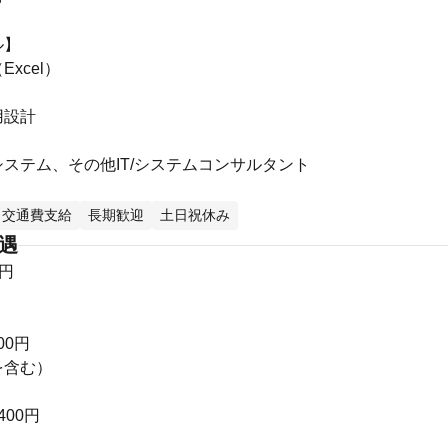
ル】
xcel）
】
用設計
ステム、その他IT/システムコンサルタント
交通費支給
長期歓迎
土日祝休み
待遇
0円
00円
を含む）
400円