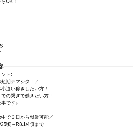
らOK！
S
市
容
ント:
の短期デマシタ！／
お小遣い稼ぎしたい方！
までの繋ぎで働きたい方！
事です♪
の中で３日から就業可能／
/25頃～R8.1/4頃まで