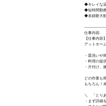
◆キレイな
◆短時間勤務
◆未経験大
------------------
仕事内容:
【仕事内容
アットホー
・皿洗いや
・料理の提
・片付け、
どの作業も
もちろん！
＼ 「とり
・まず詳細