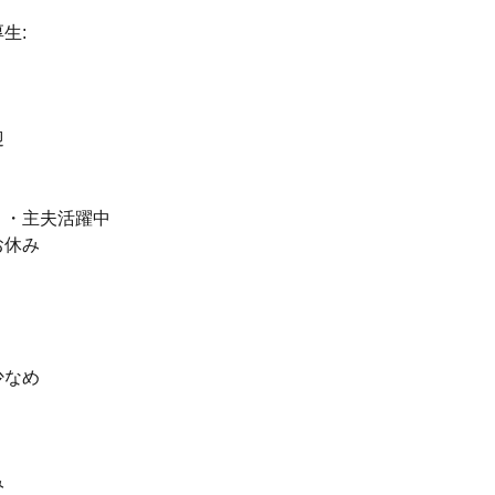
生:
迎
）・主夫活躍中
お休み
少なめ
み