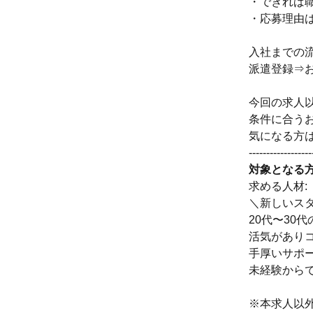
・できれば
・応募理由
入社までの
派遣登録⇒
今回の求人
条件に合う
気になる方
------------------
対象となる
求める人材:
＼新しいス
20代〜30
活気があり
手厚いサポ
未経験から
※本求人以