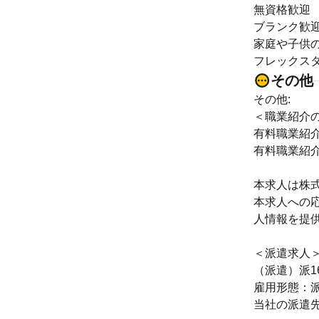
無資格歓迎
ブランク歓
家庭や子供
フレックス
その他
その他:
＜職業紹介
有料職業紹介
有料職業紹介許
本求人は株
本求人への
人情報を提
＜派遣求人
（派遣）派16-
雇用形態：
当社の派遣