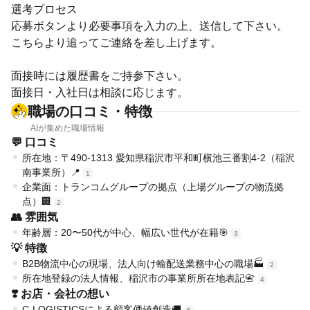
選考プロセス
応募ボタンより必要事項を入力の上、送信して下さい。
こちらより追ってご連絡を差し上げます。
面接時には履歴書をご持参下さい。
面接日・入社日は相談に応じます。
職場の口コミ・特徴
AIが集めた職場情報
💬 口コミ
所在地：〒490-1313 愛知県稲沢市平和町横池三番割4-2（稲沢
南事業所）📍
1
企業面：トランコムグループの拠点（上場グループの物流拠
点）🏢
2
👥 雰囲気
年齢層：20〜50代が中心、幅広い世代が在籍🎯
3
💡 特徴
B2B物流中心の現場、法人向け輸配送業務中心の職場🏭
2
所在地登録の法人情報、稲沢市の事業所所在地表記📇
4
❣️ お店・会社の想い
C-LOGISTICSによる顧客価値創造🚚