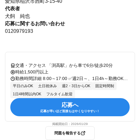
愛知県稲沢市西町3-15-40
代表者
犬飼 純也
応募に関するお問い合わせ
0120979193
交通・アクセス 「渕高駅」から車で6分/徒歩20分
時給1,500円以上
勤務時間詳細 8:00～17:00 ✅週2日～、1日4h～勤務OK！ ✅勤務日や時間帯は相談可能です
平日のみOK
土日祝休み
週2・3日からOK
固定時間制
1日4時間以内OK
フルタイム歓迎
応募へ
応募が早いほど面接もはやくなりやすい！
掲載開始日：
2026/01/29
問題を報告する