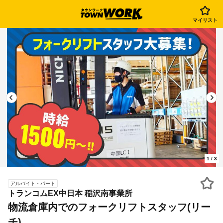
マイリスト
1
/
3
アルバイト・パート
トランコムEX中日本 稲沢南事業所
物流倉庫内でのフォークリフトスタッフ(リー
チ)