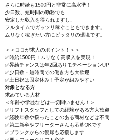
さらに時給も1500円と非常に高水準！
少日数、短時間の勤務でも
安定した収入を得られますし、
フルタイムでガッツリ稼ぐこともできます。
ムリなく稼ぎたい方にピッタリの環境です。
＜＜ココが求人のポイント！＞＞
✅時給1500円！ムリなく高収入を実現！
✅昇給チャンスは年2回ありモチベーションUP
✅少日数・短時間での働き方も大歓迎
✅土日祝は固定休み！予定が組みやすい
対象となる方
求めている人材
＜年齢や学歴などは一切問いません！＞
✅リフトスタッフとしての経験がある方大歓迎
✅経験年数や扱ったことのある商材などは不問
✅第二新卒やフリーターさんも応募OKです
✅ブランクからの復帰も応援します
✅要・フォークリフト免許