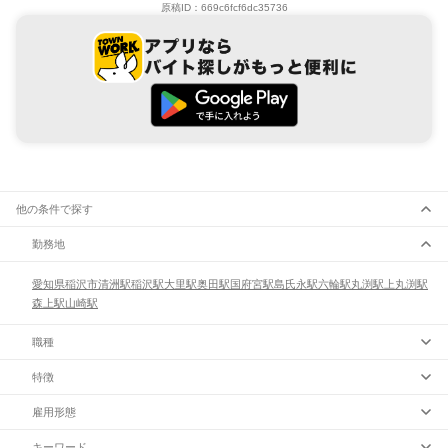
原稿ID：
669c6fcf6dc35736
他の条件で探す
勤務地
愛知県
稲沢市
清洲駅
稲沢駅
大里駅
奥田駅
国府宮駅
島氏永駅
六輪駅
丸渕駅
上丸渕駅
森上駅
山崎駅
職種
特徴
雇用形態
キーワード