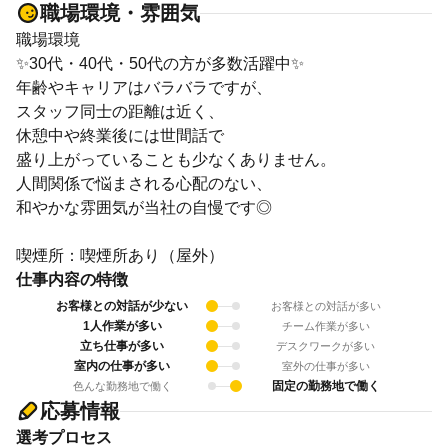
職場環境・雰囲気
職場環境
✨30代・40代・50代の方が多数活躍中✨
年齢やキャリアはバラバラですが、
スタッフ同士の距離は近く、
休憩中や終業後には世間話で
盛り上がっていることも少なくありません。
人間関係で悩まされる心配のない、
和やかな雰囲気が当社の自慢です◎
喫煙所：喫煙所あり（屋外）
仕事内容の特徴
お客様との対話が少ない
お客様との対話が多い
1人作業が多い
チーム作業が多い
立ち仕事が多い
デスクワークが多い
室内の仕事が多い
室外の仕事が多い
固定の勤務地で働く
色んな勤務地で働く
応募情報
選考プロセス