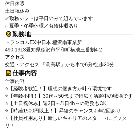
休日休暇
土日祝休み
✅勤務シフトは平日のみで組んでいます
✅夏季・冬季休暇／有給休暇あり
勤務地
トランコムEX中日本 稲沢南事業所
490-1313愛知県稲沢市平和町横池三番割4-2
アクセス
交通・アクセス 「渕高駅」から車で6分/徒歩20分
仕事内容
仕事内容
⭐【経験者歓迎！】理想の働き方が叶う環境です
⭐【年齢不問！】30代～50代まで幅広く活躍中の職場です
⭐【土日祝休み】週2日～/1日4h～の勤務もOK
⭐【時給1500円以上！】昇給のチャンスも年2回あり
⭐【社員登用あり】新しいキャリアのスタートにピッタ
リ！