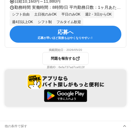
日給10,160円～11,880円
勤務時間 実働時間：8時間/日 平均勤務日数：1ヶ月あたり8日～20日 あなたのライフスタイルに合わせて、2つの時間帯から選べます！ フルタイム（日勤）：8:00～17:00（実働8時間） フルタイム（夜勤）：22:00～翌5:00（実働8時間） ※現場により時間の前後有 ★ ここがポイント！ ★ 「予定より早く終わっても、日給は全額保障！」 お昼過ぎに仕事が片付いた場合でも、 その日の日給を100%お支払いします。 早上がりになっても収入が減る心配はありません！ 【勤務日数・休日】 シフト制：1週間毎の自己申告制！（応相談） 生活リズムも安定：時間帯も選べるので無理なく健康的に続けられます。
シフト自由
土日祝のみOK
平日のみOK
週2・3日からOK
週4日以上OK
シフト制
フルタイム歓迎
応募へ
応募が早いほど面接もはやくなりやすい！
掲載開始日：
2026/05/20
問題を報告する
原稿ID：
6efa737ad7ce613f
他の条件で探す