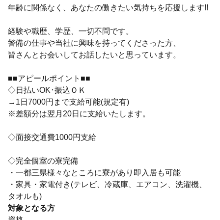
年齢に関係なく、あなたの働きたい気持ちを応援します!!
経験や職歴、学歴、一切不問です。
警備の仕事や当社に興味を持ってくださった方、
皆さんとお会いしてお話したいと思っています。
■■アピールポイント■■
◇日払いOK･振込ＯＫ
→1日7000円まで支給可能(規定有)
※差額分は翌月20日に支給いたします。
◇面接交通費1000円支給
◇完全個室の寮完備
・一都三県様々なところに寮があり即入居も可能
・家具・家電付き(テレビ、冷蔵庫、エアコン、洗濯機、
タオルも)
対象となる方
資格