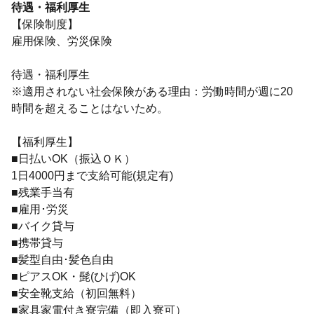
待遇・福利厚生
【保険制度】
雇用保険、労災保険
待遇・福利厚生
※適用されない社会保険がある理由：労働時間が週に20
時間を超えることはないため。
【福利厚生】
■日払いOK（振込ＯＫ）
1日4000円まで支給可能(規定有)
■残業手当有
■雇用･労災
■バイク貸与
■携帯貸与
■髪型自由･髪色自由
■ピアスOK・髭(ひげ)OK
■安全靴支給（初回無料）
■家具家電付き寮完備（即入寮可）