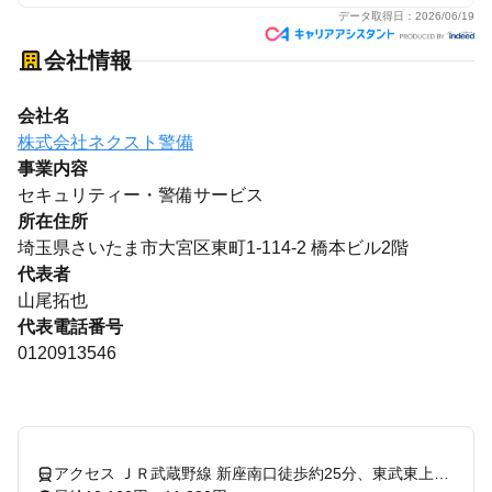
データ取得日：
2026/06/19
会社情報
会社名
株式会社ネクスト警備
事業内容
セキュリティー・警備サービス
所在住所
埼玉県さいたま市大宮区東町1-114-2 橋本ビル2階
代表者
山尾拓也
代表電話番号
0120913546
アクセス ＪＲ武蔵野線 新座南口徒歩約25分、東武東上線 朝霞台南口徒歩約43分、東武東上線 志木南口徒歩約46分 埼玉県新座市エリア（朝霞駅、朝霞台駅、北朝霞駅、新座駅、志木駅、柳瀬川駅、西浦和駅、武蔵浦和駅）