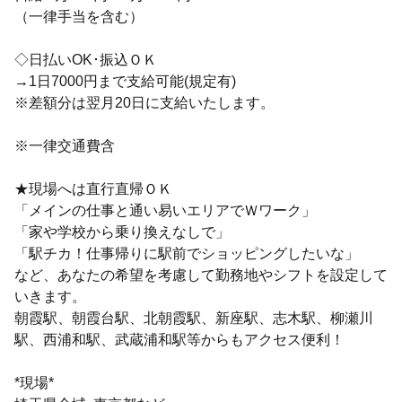
（一律手当を含む）
◇日払いOK･振込ＯＫ
→1日7000円まで支給可能(規定有)
※差額分は翌月20日に支給いたします。
※一律交通費含
★現場へは直行直帰ＯＫ
「メインの仕事と通い易いエリアでＷワーク」
「家や学校から乗り換えなしで」
「駅チカ！仕事帰りに駅前でショッピングしたいな」
など、あなたの希望を考慮して勤務地やシフトを設定して
いきます。
朝霞駅、朝霞台駅、北朝霞駅、新座駅、志木駅、柳瀬川
駅、西浦和駅、武蔵浦和駅等からもアクセス便利！
*現場*