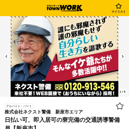
マイリスト
1
/
5
アルバイト・パート
株式会社ネクスト警備 新座市エリア
日払い可、即入居可の寮完備の交通誘導警備
員【新座市】