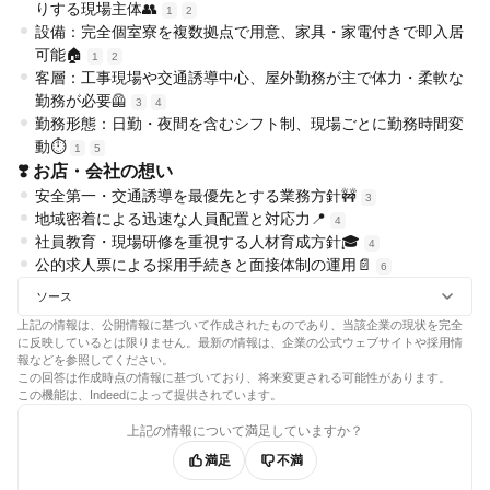
りする現場主体👥
1
2
設備：完全個室寮を複数拠点で用意、家具・家電付きで即入居
可能🏠
1
2
客層：工事現場や交通誘導中心、屋外勤務が主で体力・柔軟な
勤務が必要🦺
3
4
勤務形態：日勤・夜間を含むシフト制、現場ごとに勤務時間変
動⏱️
1
5
❣️ お店・会社の想い
安全第一・交通誘導を最優先とする業務方針🚧
3
地域密着による迅速な人員配置と対応力📍
4
社員教育・現場研修を重視する人材育成方針🎓
4
公的求人票による採用手続きと面接体制の運用📄
6
ソース
上記の情報は、公開情報に基づいて作成されたものであり、当該企業の現状を完全
に反映しているとは限りません。最新の情報は、企業の公式ウェブサイトや採用情
報などを参照してください。
この回答は作成時点の情報に基づいており、将来変更される可能性があります。
この機能は、Indeedによって提供されています。
上記の情報について満足していますか？
満足
不満