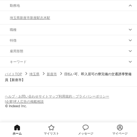
勤務地
埼玉県
新座市
新座駅
志木駅
職種
特徴
雇用形態
キーワード
バイトTOP
埼玉県
新座市
日払い可、即入居可の寮完備の交通誘導警備
員【新座市】
ヘルプ・お問い合わせ
サイトマップ
利用規約・プライバシーポリシー
[企業]求人広告の掲載相談
ホーム
マイリスト
メッセージ
マイページ