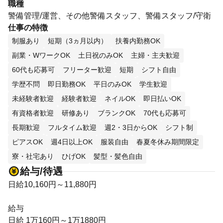
職種
警備管理/運営、その他警備スタッフ、警備スタッフ/守衛
仕事の特徴
制服あり
短期（3ヵ月以内）
扶養内勤務OK
副業・WワークOK
土日祝のみOK
主婦・主夫歓迎
60代も応募可
フリーター歓迎
短期
シフト自由
学歴不問
即日勤務OK
平日のみOK
学生歓迎
未経験者歓迎
経験者歓迎
ネイルOK
即日払いOK
有資格者歓迎
研修あり
ブランクOK
70代も応募可
長期歓迎
フルタイム歓迎
週2・3日からOK
シフト制
ピアスOK
週4日以上OK
服装自由
春夏冬休み期間限定
寮・社宅あり
ひげOK
髪型・髪色自由
給与/待遇
日給10,160円～11,880円
給与
日給 1万160円～1万1880円