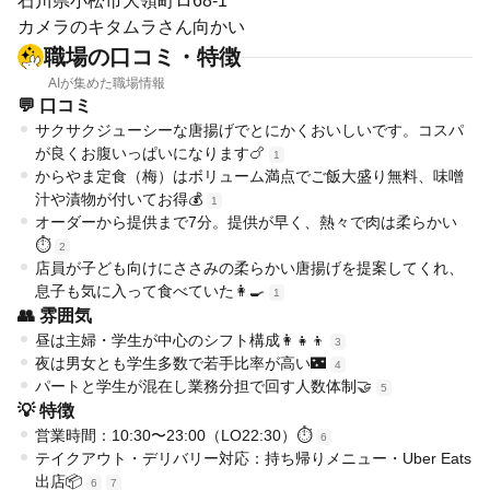
石川県小松市大領町ロ68-1
カメラのキタムラさん向かい
職場の口コミ・特徴
AIが集めた職場情報
💬 口コミ
サクサクジューシーな唐揚げでとにかくおいしいです。コスパ
が良くお腹いっぱいになります🍗
1
からやま定食（梅）はボリューム満点でご飯大盛り無料、味噌
汁や漬物が付いてお得💰
1
オーダーから提供まで7分。提供が早く、熱々で肉は柔らかい
⏱️
2
店員が子ども向けにささみの柔らかい唐揚げを提案してくれ、
息子も気に入って食べていた👩‍🍳
1
👥 雰囲気
昼は主婦・学生が中心のシフト構成👩‍👧‍👦
3
夜は男女とも学生多数で若手比率が高い🌃
4
パートと学生が混在し業務分担で回す人数体制🤝
5
💡 特徴
営業時間：10:30〜23:00（LO22:30）⏱️
6
テイクアウト・デリバリー対応：持ち帰りメニュー・Uber Eats
出店📦
6
7