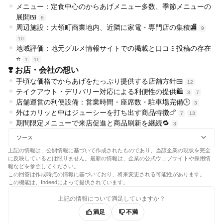
メニュー：定食中心のからあげメニュー多数、季節メニューの
展開🍱
8
周辺施設：大領町商業地内、近隣に家電・専門店の集積🏬
9
10
地域評価：地元グルメ情報サイトでの掲載と口コミ投稿の存在
⭐
1
11
❣️ お店・会社の想い
手頃な価格でからあげをたっぷり提供する店舗方針🍱
12
テイクアウト・デリバリー対応による利便性の提供🛍️
3
7
店舗運営の利便設備：営業時間・座席数・駐車場完備🕒
3
外はカリッと中はジューシーを打ち出す商品特徴🍗
7
13
期間限定メニューで来店促進と商品刷新を継続🔁
3
ソース
上記の情報は、公開情報に基づいて作成されたものであり、当該企業の現状を完全
に反映しているとは限りません。最新の情報は、企業の公式ウェブサイトや採用情
報などを参照してください。
この回答は作成時点の情報に基づいており、将来変更される可能性があります。
この機能は、Indeedによって提供されています。
上記の情報について満足していますか？
満足
不満