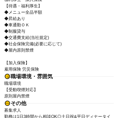
【待遇・福利厚生】
◆メニュー全品半額
◆昇給あり
◆車通勤ＯＫ
◆制服貸与
◆交通費支給(当社規定)
◆社会保険完備(必要に応じて)
◆屋内原則禁煙
【加入保険】
雇用保険 労災保険
職場環境・雰囲気
職場環境
【受動喫煙対応】
原則屋内禁煙
その他
募集求人
勤務は1日3時間から相談OK◎土日祝&平日ディナータイ